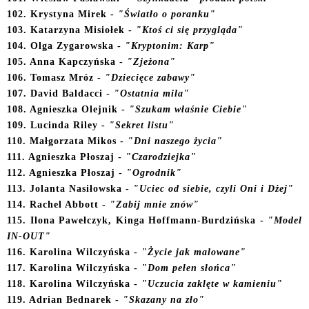
1
02
. Krystyna Mirek -
"Światło o poranku"
10
3. Katarzyna Misiołek -
"Ktoś ci się przygląda"
104. Olga Zygarowska -
"Kryptonim: Karp"
105
. Anna Kapczyńska -
"Zjeżona"
106. Tomasz Mróz -
"Dziecięce zabawy"
10
7. David Baldacci -
"Ostatnia mila"
108
. Agnieszka Olejnik -
"Szukam właśnie Ciebie"
109. Lucinda Riley -
"Sekret listu"
1
10. Małgorzata Mikos -
"Dni naszego życia"
111. Agnieszka Płoszaj -
"Czarodziejka"
11
2. Agnieszka Płoszaj -
"Ogrodnik"
113. Jolanta Nasiłowska -
"Uciec od siebie, czyli Oni i Dżej"
114. Rachel Abbott -
"Zabij mnie znów"
11
5. Ilona Pawełczyk, Kinga Hoffmann-Burdzińska -
"Model
IN-OUT"
1
1
6. Karolina Wilczyńska -
"Życie jak malowane"
11
7. Karolina Wilczyńska -
"Dom pełen słońca"
118.
Karolina Wilczyńska -
"Uczucia zaklęte w kamieniu"
1
1
9. Adrian Bednarek -
"Skazany na zło"