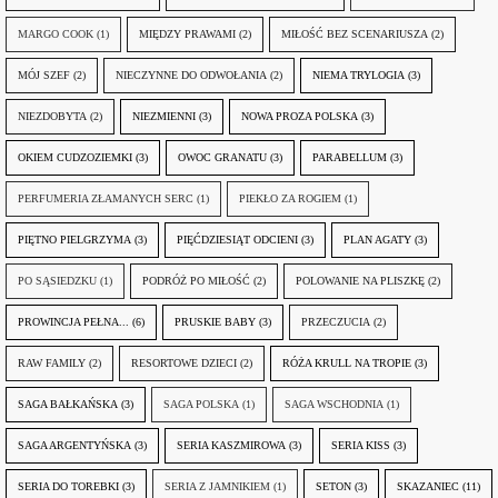
MARGO COOK
(1)
MIĘDZY PRAWAMI
(2)
MIŁOŚĆ BEZ SCENARIUSZA
(2)
MÓJ SZEF
(2)
NIECZYNNE DO ODWOŁANIA
(2)
NIEMA TRYLOGIA
(3)
NIEZDOBYTA
(2)
NIEZMIENNI
(3)
NOWA PROZA POLSKA
(3)
OKIEM CUDZOZIEMKI
(3)
OWOC GRANATU
(3)
PARABELLUM
(3)
PERFUMERIA ZŁAMANYCH SERC
(1)
PIEKŁO ZA ROGIEM
(1)
PIĘTNO PIELGRZYMA
(3)
PIĘĆDZIESIĄT ODCIENI
(3)
PLAN AGATY
(3)
PO SĄSIEDZKU
(1)
PODRÓŻ PO MIŁOŚĆ
(2)
POLOWANIE NA PLISZKĘ
(2)
PROWINCJA PEŁNA...
(6)
PRUSKIE BABY
(3)
PRZECZUCIA
(2)
RAW FAMILY
(2)
RESORTOWE DZIECI
(2)
RÓŻA KRULL NA TROPIE
(3)
SAGA BAŁKAŃSKA
(3)
SAGA POLSKA
(1)
SAGA WSCHODNIA
(1)
SAGA ARGENTYŃSKA
(3)
SERIA KASZMIROWA
(3)
SERIA KISS
(3)
SERIA DO TOREBKI
(3)
SERIA Z JAMNIKIEM
(1)
SETON
(3)
SKAZANIEC
(11)