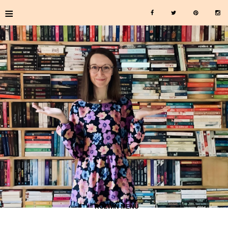
≡
≡ ROZWIŃ MENU