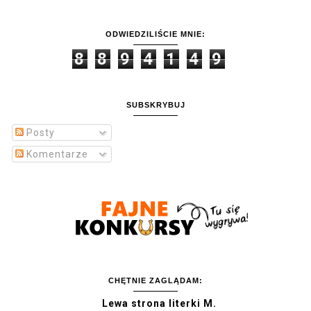
ODWIEDZILIŚCIE MNIE:
8
8
9
4
1
4
9
SUBSKRYBUJ
Posty
Komentarze
CHĘTNIE ZAGLĄDAM:
Lewa strona literki M.