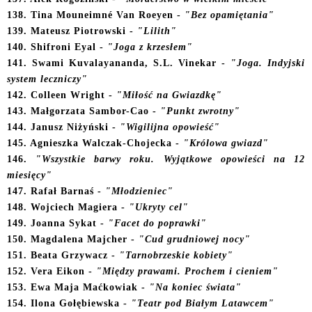
138. Tina Mouneimné Van Roeyen -
"Bez opamiętania"
1
39. Mateusz Piotrowski -
"Lilith"
140. Shifroni Eyal -
"Joga z krzesłem"
141. Swami Kuvalayananda, S.L. Vinekar -
"Joga. Indyjski
system leczniczy"
142. Colleen Wright -
"Miłość na Gwiazdkę"
1
43. Małgorzata Sambor-Cao -
"Punkt zwrotny"
144. Janusz Niżyński -
"Wigilijna opowieść"
145. Agnieszka Walczak-Chojecka -
"Królowa gwiazd"
146.
"Wszystkie barwy roku. Wyjątkowe opowieści na 12
miesięcy"
147. Rafał Barnaś -
"Młodzieniec"
1
48. Wojciech Magiera -
"Ukryty cel"
149. Joanna Sykat -
"Facet do poprawki"
1
50. Magdalena Majcher -
"Cud grudniowej nocy"
151. Beata Grzywacz -
"Tarnobrzeskie kobiety"
152. Vera Eikon -
"Między prawami. Prochem i cieniem"
153. Ewa Maja Maćkowiak -
"Na koniec świata"
154. Ilona Gołębiewska -
"Teatr pod Białym Latawcem"