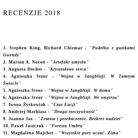
RECENZJE 2018
1. Stephen King, Richard Chizmar -
"Pudełko z guzikami
Gwendy"
2. Marian A. Nocoń -
"Artefakt umysłu"
3. Augusta Docher -
"Kryształowe serca"
4. Agnieszka Steur -
"Wojna w Jangblizji. W Tamtym
Świecie"
5. Agnieszka Steur -
"Wojna w Jangblizji. W domu"
6. Agnieszka Steur -
"Wojna w Jangblizji. We wnętrzu"
7. Iwona Żytkowiak -
"Czas Łucji"
8
. Andrzej Mathiasz -
"Druga rzeczywistość"
9. Joanna Jax -
"Zemsta i przebaczenie. Bezkres nadziei"
1
0. Paweł Jaszczuk -
"Foresta Umbra"
11. Magdalena Majcher -
"Wszystkie pory uczuć. Zima"