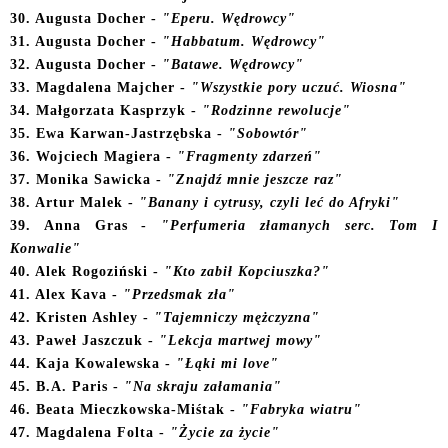
30. Augusta Docher -
"Eperu. Wędrowcy"
31. Augusta Docher -
"Habbatum. Wędrowcy"
3
2
. Augusta Docher -
"Batawe. Wędrowcy"
33. Magdalena Majcher -
"Wszystkie pory uczuć. Wiosna"
34. Małgorzata Kasprzyk -
"Rodzinne rewolucje"
35
. Ewa Karwan-Jastrzębska -
"Sobowtór"
36. Wojciech Magiera -
"Fragmenty zdarzeń"
37. Monika Sawicka -
"Znajdź mnie jeszcze raz"
38. Artur Malek -
"Banany i cytrusy, czyli leć do Afryki"
39. Anna Gras -
"Perfumeria złamanych serc. Tom I
Konwalie"
40. Alek Rogoziński -
"Kto zabił Kopciuszka?"
4
1. Alex Kava -
"Przedsmak zła"
42. Kristen Ashley -
"Tajemniczy mężczyzna"
4
3. Paweł Jaszczuk -
"Lekcja martwej mowy"
44. Kaja Kowalewska -
"Łąki mi love"
45. B.A. Paris -
"Na skraju załamania"
46. Beata Mieczkowska-Miśtak -
"Fabryka wiatru"
47. Magdalena Folta -
"Życie za życie"