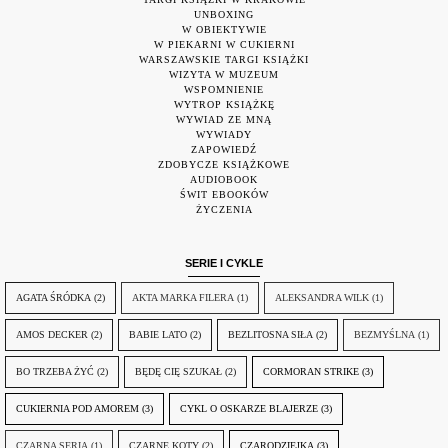
UNBOXING
W OBIEKTYWIE
W PIEKARNI W CUKIERNI
WARSZAWSKIE TARGI KSIĄŻKI
WIZYTA W MUZEUM
WSPOMNIENIE
WYTROP KSIĄŻKĘ
WYWIAD ZE MNĄ
WYWIADY
ZAPOWIEDŹ
ZDOBYCZE KSIĄŻKOWE
AUDIOBOOK
ŚWIT EBOOKÓW
ŻYCZENIA
SERIE I CYKLE
AGATA ŚRÓDKA
(2)
AKTA MARKA FILERA
(1)
ALEKSANDRA WILK
(1)
AMOS DECKER
(2)
BABIE LATO
(2)
BEZLITOSNA SIŁA
(2)
BEZMYŚLNA
(1)
BO TRZEBA ŻYĆ
(2)
BĘDĘ CIĘ SZUKAŁ
(2)
CORMORAN STRIKE
(3)
CUKIERNIA POD AMOREM
(3)
CYKL O OSKARZE BLAJERZE
(3)
CZARNA SERIA
(1)
CZARNE KOTY
(2)
CZARODZIEJKA
(3)