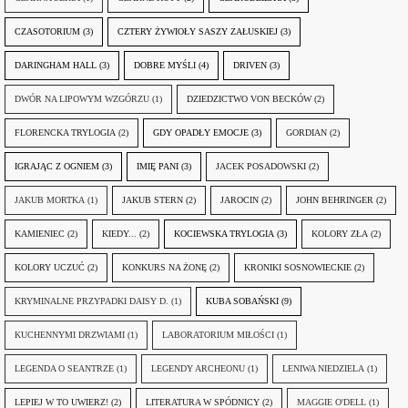
CZASOTORIUM
(3)
CZTERY ŻYWIOŁY SASZY ZAŁUSKIEJ
(3)
DARINGHAM HALL
(3)
DOBRE MYŚLI
(4)
DRIVEN
(3)
DWÓR NA LIPOWYM WZGÓRZU
(1)
DZIEDZICTWO VON BECKÓW
(2)
FLORENCKA TRYLOGIA
(2)
GDY OPADŁY EMOCJE
(3)
GORDIAN
(2)
IGRAJĄC Z OGNIEM
(3)
IMIĘ PANI
(3)
JACEK POSADOWSKI
(2)
JAKUB MORTKA
(1)
JAKUB STERN
(2)
JAROCIN
(2)
JOHN BEHRINGER
(2)
KAMIENIEC
(2)
KIEDY...
(2)
KOCIEWSKA TRYLOGIA
(3)
KOLORY ZŁA
(2)
KOLORY UCZUĆ
(2)
KONKURS NA ŻONĘ
(2)
KRONIKI SOSNOWIECKIE
(2)
KRYMINALNE PRZYPADKI DAISY D.
(1)
KUBA SOBAŃSKI
(9)
KUCHENNYMI DRZWIAMI
(1)
LABORATORIUM MIŁOŚCI
(1)
LEGENDA O SEANTRZE
(1)
LEGENDY ARCHEONU
(1)
LENIWA NIEDZIELA
(1)
LEPIEJ W TO UWIERZ!
(2)
LITERATURA W SPÓDNICY
(2)
MAGGIE O'DELL
(1)