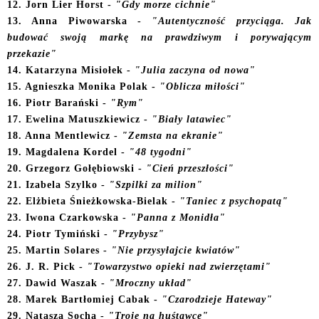
12. Jorn Lier Horst -
"Gdy morze cichnie"
13. Anna Piwowarska -
"Autentyczność przyciąga. Jak
budować swoją markę na prawdziwym i
p
orywającym
przekazie"
14. Katarzyna Misiołek -
"Julia zaczyna od nowa"
15. Agnieszka Monika Polak -
"Oblicza miłości"
16. Piotr Barański -
"Rym"
17. Ewelina Matuszkiewicz -
"Biały latawiec"
18. Anna Mentlewicz -
"Zemsta na ekranie"
1
9. Magdalena Kordel -
"48 tygodni"
20. Grzegorz Gołębiowski -
"Cień przeszłości"
21. Izabela Szylko -
"Szpilki za milion"
22. Elżbieta Śnieżkowska-Bielak -
"Taniec z psychopatą"
23. Iwona Czarkowska -
"Panna z Monidła"
2
4. Piotr Tymiński -
"Przybysz"
25. Martin Solares -
"Nie przysyłajcie kwiatów"
26. J. R. Pick -
"Towarzystwo opieki nad zwierzętami"
27. Dawid Waszak -
"Mroczny układ"
2
8. Marek Bartłomiej Cabak -
"Czarodzieje Hateway"
2
9. Natasza Socha -
"Troje na huśtawce"