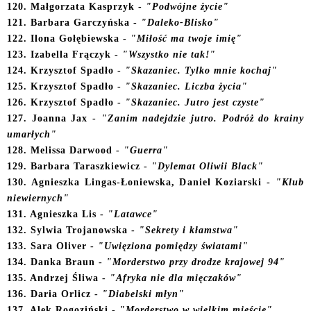
120. Małgorzata Kasprzyk -
"Podwójne życie"
121. Barbara Garczyńska -
"Daleko-Blisko"
122. Ilona Gołębiewska -
"Miłość ma twoje imię"
123. Izabella Frączyk -
"Wszystko nie tak!"
124. Krzysztof Spadło -
"Skazaniec. Tylko mnie kochaj"
12
5. Krzysztof Spadło -
"Skazaniec. Liczba życia"
1
26. Krzysztof Spadło -
"Skazaniec. Jutro jest czyste"
127. Joanna Jax -
"Zanim nadejdzie jutro. Podróż do krainy
umarłych"
128. Melissa Darwood -
"Guerra"
1
29. Barbara Taraszkiewicz -
"Dylemat Oliwii Black"
130. Agnieszka Lingas-Łoniewska, Daniel Koziarski -
"Klub
niewiernych"
131. Agnieszka Lis -
"Latawce"
1
32. Sylwia Trojanowska -
"Sekrety i kłamstwa"
133. Sara Oliver -
"Uwięziona pomiędzy światami"
134. Danka Braun -
"Morderstwo przy drodze krajowej 94"
135. Andrzej Śliwa -
"Afryka nie dla mięczaków"
136. Daria Orlicz -
"Diabelski młyn"
137. Alek Rogoziński -
"Morderstwo w wielkim mieście"