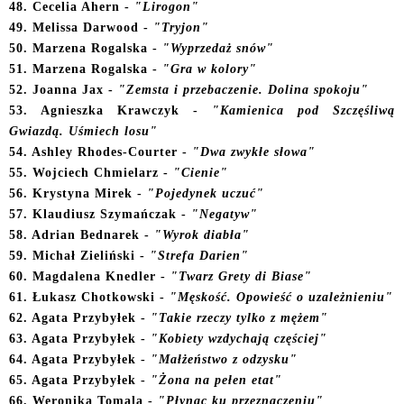
48. Cecelia Ahern -
"Lirogon"
49. Melissa Darwood -
"Tryjon"
50
.
Marzena Rogalska -
"Wyprzedaż snów"
51. Marzena Rogalska -
"Gra w kolory"
52. Joanna Jax -
"Zemsta i przebaczenie. Dolina spokoju"
53. Agnieszka Krawczyk -
"Kamienica pod Szczęśliwą
Gwiazdą. Uśmiech losu"
54
. Ashley Rhodes-Courter -
"Dwa zwykłe słowa"
55. Wojciech Chmielarz -
"Cienie"
56.
Krystyna Mirek -
"Pojedynek uczuć"
57
. Klaudiusz Szymańczak -
"Negatyw"
58. Adrian Bednarek -
"Wyrok diabła"
59. Michał Zieliński -
"Strefa Darien"
60. Magdalena Knedler -
"Twarz Grety di Biase"
61. Łukasz Chotkowski -
"Męskość. Opowieść o uzależnieniu"
62. Agata Przybyłek -
"Takie rzeczy tylko z mężem"
63. Agata Przybyłek -
"Kobiety wzdychają częściej"
64
. Agata Przybyłek -
"Małżeństwo z odzysku"
65. Agata Przybyłek -
"Żona na pełen etat"
66. Weronika Tomala -
"Płynąc ku przeznaczeniu"