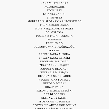
KANAPA LITERACKA
KOLOROWANIE
KONKURSY
KSIĄŻKA ZA 1 ZŁ
LA RIVISTA
MODERACJA SPOTKANIA AUTORSKIEGO
MOJA BIBLIOTECZKA
MOJE KSIĄŻKOWE RYTUAŁY
OGŁOSZENIA
POCISK Z MOJĄ RECENZJĄ
PATRONAT
PCHLI TARG
PODSUMOWANIE TWÓRCZOŚCI
PREZENT
PREZENTACJA AUTORA
PREZENTACJA KSIĄŻKI
PROGRAM PASJONACI
PRZYGARNIJ KSIĄŻKĘ
RAPORT O BLOGACH
RECENZJA MIESIĄCA
RECENZJA NA OKŁADCE
RECENZJA NA PORTALU
REKORD POLSKI
ROZDAWAJKA
SALON CIEKAWEJ KSIĄŻKI
SEE BLOGGERS
SKLEP Z CYTATAMI
SPOTKANIE AUTORSKIE
SPOTKANIE AUTORSKIE ONLINE
TARGI KSIĄŻKI W KRAKOWIE