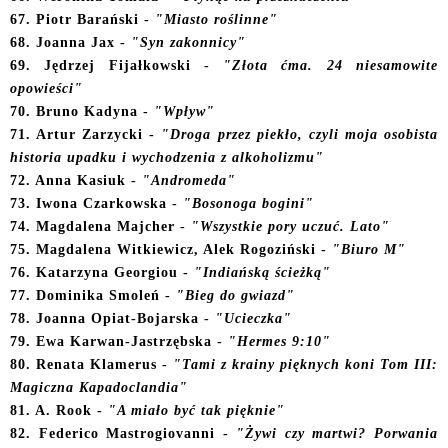
67. Piotr Barański -
"Miasto roślinne"
68
. Joanna Jax -
"Syn zakonnicy"
69. Jędrzej Fijałkowski -
"Złota ćma. 24 niesamowite
opowieści"
70. Bruno Kadyna -
"Wpływ"
7
1. Artur Zarzycki -
"Droga przez piekło, czyli moja osobista
historia upadku i wychodzenia z alkoholizmu"
72. Anna Kasiuk -
"Andromeda"
73. Iwona Czarkowska -
"Bosonoga bogini"
74. Magdalena Majcher -
"Wszystkie pory uczuć. Lato"
75. Magdalena Witkiewicz, Alek Rogoziński -
"Biuro M"
76. Katarzyna
Georgiou -
"Indiańską ścieżką"
77. Dominika Smoleń -
"Bieg do gwiazd"
78. Joanna Opiat-Bojarska -
"Ucieczka"
79
.
Ewa Karwan-Jastrzębska -
"Hermes 9:10"
80
. Renata Klamerus -
"Tami z krainy pięknych koni Tom III:
Magiczna Kapadoclandia"
81. A. Rook -
"A miało być tak pięknie"
82. Federico Mastrogiovanni -
"Żywi czy martwi? Porwania