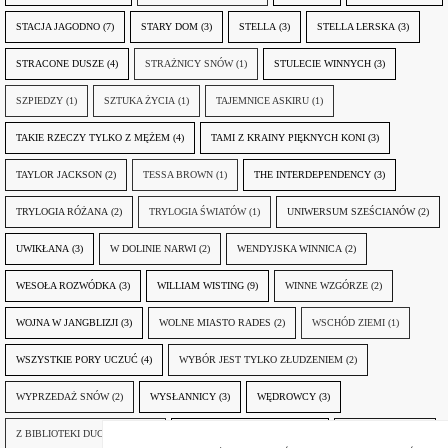
STACJA JAGODNO
(7)
STARY DOM
(3)
STELLA
(3)
STELLA LERSKA
(3)
STRACONE DUSZE
(4)
STRAŻNICY SNÓW
(1)
STULECIE WINNYCH
(3)
SZPIEDZY
(1)
SZTUKA ŻYCIA
(1)
TAJEMNICE ASKIRU
(1)
TAKIE RZECZY TYLKO Z MĘŻEM
(4)
TAMI Z KRAINY PIĘKNYCH KONI
(3)
TAYLOR JACKSON
(2)
TESSA BROWN
(1)
THE INTERDEPENDENCY
(3)
TRYLOGIA RÓŻANA
(2)
TRYLOGIA ŚWIATÓW
(1)
UNIWERSUM SZEŚCIANÓW
(2)
UWIKŁANA
(3)
W DOLINIE NARWI
(2)
WENDYJSKA WINNICA
(2)
WESOŁA ROZWÓDKA
(3)
WILLIAM WISTING
(9)
WINNE WZGÓRZE
(2)
WOJNA W JANGBLIZJI
(3)
WOLNE MIASTO RADES
(2)
WSCHÓD ZIEMI
(1)
WSZYSTKIE PORY UCZUĆ
(4)
WYBÓR JEST TYLKO ZŁUDZENIEM
(2)
WYPRZEDAŻ SNÓW
(2)
WYSŁANNICY
(3)
WĘDROWCY
(3)
Z BIBLIOTEKI DUCHA GÓR
(1)
ZANIM NADEJDZIE JUTRO
(3)
ZAPOMNIANY
(2)