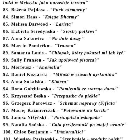
ludzi w Meksyku jako narzędzie terroru"
83. Bożena Pajdosz -
"Puch niemarny"
8
4
. S
imon Haas -
"Księga Dharmy"
8
5.
Melissa Darwood -
"Larista"
86
. Elżbieta Seredyńska -
"Siostry półkrwi"
87. Anna Sakowicz -
"Na dnie duszy"
8
8. Marcin Pomiećko -
"Trauma"
89. Samanta Louis -
"Chłopak, który pokazał mi jak żyć"
90. Sally Franson -
"Jak upolować pisarza?"
91.
Morfeusz -
"Anomalia"
92. Daniel Koziarski -
"Miłość w czasach dyskontów"
93. Anna Sokalska -
"Kimera"
9
4. Ilona Gołębiewska -
"Pamiętnik ze starego domu"
9
5. Krzysztof Beśka -
"Przepustka do piekła"
96. Grzegorz Parowicz -
"Schemat naprawy (Ś)fiata"
97. Maciej Kaźmierczak -
"Polowanie na kaczki"
98. Janusz Niżyński -
"Portugalska eskapada"
99. Natalia Sońska -
"Cała przyjemność po mojej stronie"
10
0. Chloe Benjamin -
"Immortaliści"
101. Wiesław Pasławski -
"Szynkadela - produkt polski"