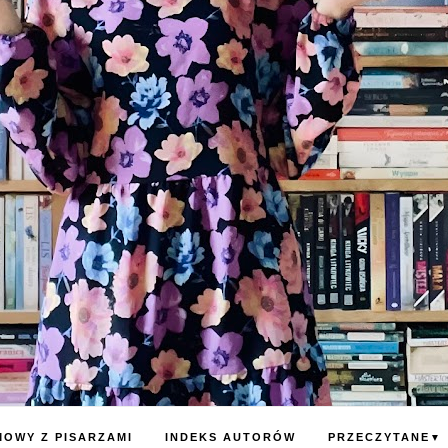
OWY Z PISARZAMI
INDEKS AUTORÓW
PRZECZYTANE
▼