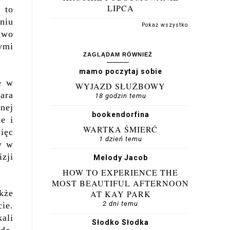
LIPCA
 to
aniu
Pokaż wszystko
two
ymi
ZAGLĄDAM RÓWNIEŻ
mamo poczytaj sobie
e w
WYJAZD SŁUŻBOWY
tara
18 godzin temu
nej
bookendorfina
ie i
WARTKA ŚMIERĆ
ięc
1 dzień temu
y w
zji
Melody Jacob
HOW TO EXPERIENCE THE
MOST BEAUTIFUL AFTERNOON
kże
AT KAY PARK
2 dni temu
ie.
kali
Słodko Słodka