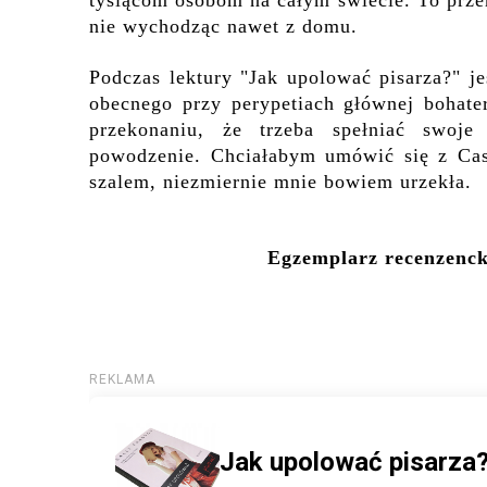
tysiącom osobom na całym świecie. To przer
nie wychodząc nawet z domu.
Podczas lektury "Jak upolować pisarza?" j
obecnego przy perypetiach głównej bohate
przekonaniu, że trzeba spełniać swoje
powodzenie.
Chciałabym umówić się z Case
szalem, niezmiernie mnie bowiem urzekła.
Egzemplarz recenzenc