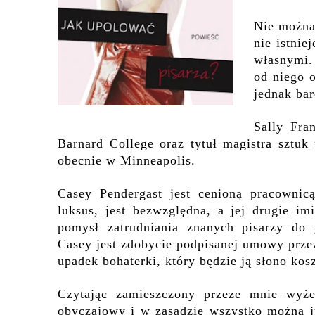
Nie można
nie istnie
własnymi.
od niego o
jednak bar
Sally Fra
Barnard College oraz tytuł magistra sztu
obecnie w Minneapolis.
Casey Pendergast jest cenioną pracownicą
luksus, jest bezwzględna, a jej drugie i
pomysł zatrudniania z
nanych pisarzy
do 
Casey jest zdobycie podpisanej umowy prze
upadek bohaterki, który będzie ją słono kos
Czytając zamieszczony przeze mnie wyże
obyczajowy i w zasadzie wszystko można j