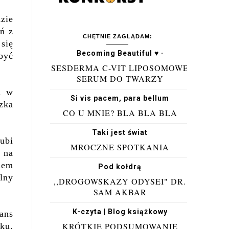
zie
eń z
CHĘTNIE ZAGLĄDAM:
się
Becoming Beautiful ♥ ·
 być
SESDERMA C-VIT LIPOSOMOWE
SERUM DO TWARZY
h w
Si vis pacem, para bellum
zka
CO U MNIE? BLA BLA BLA
Taki jest świat
ubi
MROCZNE SPOTKANIA
 na
iem
Pod kołdrą
lny
,,DROGOWSKAZY ODYSEI" DR.
SAM AKBAR
K-czyta | Blog książkowy
ans
ku.
KRÓTKIE PODSUMOWANIE