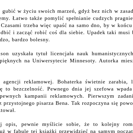
 gubić w życiu swoich marzeń, gdyż bez nich w zasad
jemy. Łatwo także pomylić spełnianie cudzych pragni
 Czasami trzeba więc upaść na samo dno, by w końcu 
dbić i zacząć robić coś dla siebie. Upadek taki musi
dzo, bardzo bolesny.
nson uzyskała tytuł licencjała nauk humanistycznyc
k pięknych na Uniwersytecie Minnesoty. Autorka mies
 agencji reklamowej. Bohaterka świetnie zarabia, l
mię to bezczelność. Pewnego dnia jej szefowa wpada
pewnych kampanii reklamowych. Pierwszym zadan
z przystojnego pisarza Bena. Tak rozpoczyna się powo
ztował.
j opis, pewnie myślicie sobie, że to kolejny rom
uż w fabule tej książki przewidzieć na samym począt