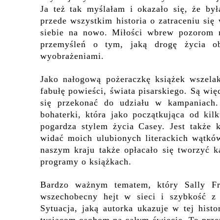
Ja też tak myślałam i okazało się, że by
przede wszystkim historia o zatraceniu się
siebie na nowo. Miłości wbrew pozorom n
przemyśleń o tym, jaką drogę życia ob
wyobrażeniami.
Jako nałogową pożeraczkę książek wszela
fabułę powieści, świata pisarskiego. Są wię
się przekonać do udziału w kampaniach.
bohaterki, która jako początkująca od kilk
pogardza stylem życia Casey. Jest także 
widać moich ulubionych literackich wątkó
naszym kraju także opłacało się tworzyć k
programy o książkach.
Bardzo ważnym tematem, który Sally Fr
wszechobecny hejt w sieci i szybkość z 
Sytuacja, jaką autorka ukazuje w tej histo