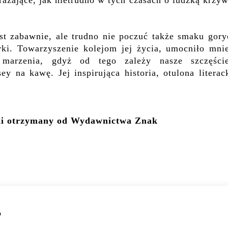
ażające, jak nietrudno w tych czasach o ludzką krzy
est zabawnie, ale trudno nie poczuć także smaku gory
rki. Towarzyszenie kolejom jej życia, umocniło mni
 marzenia, gdyż od tego zależy nasze szczęści
y na kawę. Jej inspirująca historia, otulona literac
ki otrzymany od Wydawnictwa Znak