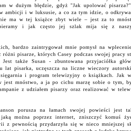
łam w dużym błędzie, gdyż "Jak upolować pisarza?"
 w ambicji i w luksusie, a co za tym idzie, o odkryw
ie ma w tej książce zbyt wiele – jest za to mnós
ieramy i jak często jej szlak mija się z nasz
kich, bardzo zaintrygował mnie pomysł na wpleceni
c różni pisarze, których Casey podczas swojej pracy s
 Jest także Susan - zbuntowana przyjaciółka głów
u lat pisarka, uczęszcza na liczne wieczory autorsk
księgarnia i program telewizyjny o książkach. Jak w
w jest mnóstwo, a ja po cichu marzę sobie o tym, b
ampanie z udziałem pisarzy oraz realizować w telewi
anson porusza na łamach swojej powieści jest ta
jaką można poprzez internet, zniszczyć komuś życ
rii z pewnością przydarzyła się w nieco mniejszej s