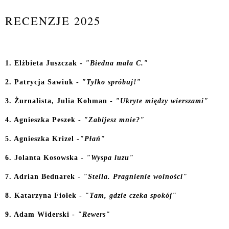
RECENZJE 2025
1. Elżbieta Juszczak -
"Biedna mała C."
2. Patrycja Sawiuk -
"Tylko spróbuj!"
3. Żurnalista, Julia Kohman -
"Ukryte między wierszami"
4. Agnieszka Peszek -
"Zabijesz mnie?"
5. Agnieszka Krizel -
"Płań"
6. Jolanta Kosowska -
"Wyspa luzu"
7. Adrian Bednarek -
"Stella. Pragnienie wolności"
8. Katarzyna Fiołek -
"Tam, gdzie czeka spokój"
9. Adam Widerski -
"Rewers"