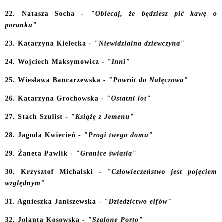
22. Natasza Socha -
"Obiecaj, że będziesz pić kawę o
poranku"
23. Katarzyna Kielecka -
"Niewidzialna dziewczyna"
24. Wojciech Maksymowicz -
"Inni"
25. Wiesława Bancarzewska -
"Powrót do Nałęczowa"
26. Katarzyna Grochowska -
"Ostatni lot"
27. Stach Szulist -
"Książę z Jemenu"
28. Jagoda Kwiecień -
"Progi twego domu"
29. Żaneta Pawlik -
"Granice światła"
30. Krzysztof Michalski -
"Człowieczeństwo jest pojęciem
względnym"
31. Agnieszka Janiszewska -
"Dziedzictwo elfów"
32. Jolanta Kosowska -
"Szalone Porto"