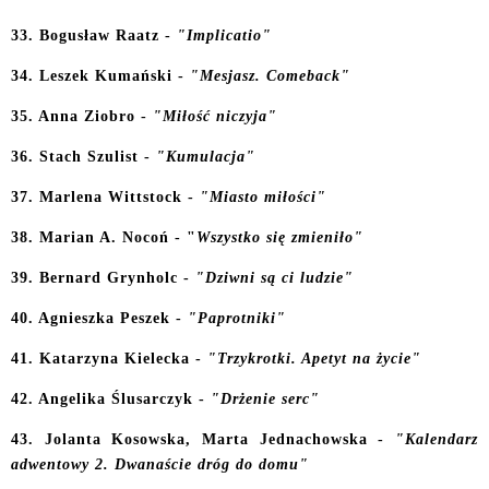
33. Bogusław Raatz -
"Implicatio"
34. Leszek Kumański -
"Mesjasz. Comeback"
35. Anna Ziobro -
"Miłość niczyja"
36. Stach Szulist -
"Kumulacja"
37. Marlena Wittstock -
"Miasto miłości"
38. Marian A. Nocoń - "
Wszystko się zmieniło"
39. Bernard Grynholc -
"Dziwni są ci ludzie"
40. Agnieszka Peszek -
"Paprotniki"
41. Katarzyna Kielecka -
"Trzykrotki. Apetyt na życie"
42. Angelika Ślusarczyk -
"Drżenie serc"
43. Jolanta Kosowska, Marta Jednachowska -
"Kalendarz
adwentowy 2. Dwanaście dróg do domu"