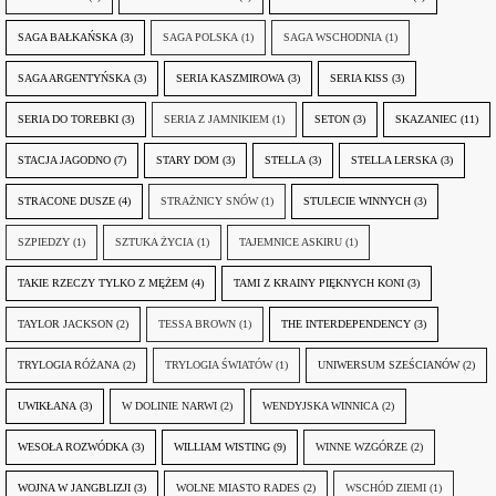
SAGA BAŁKAŃSKA
(3)
SAGA POLSKA
(1)
SAGA WSCHODNIA
(1)
SAGA ARGENTYŃSKA
(3)
SERIA KASZMIROWA
(3)
SERIA KISS
(3)
SERIA DO TOREBKI
(3)
SERIA Z JAMNIKIEM
(1)
SETON
(3)
SKAZANIEC
(11)
STACJA JAGODNO
(7)
STARY DOM
(3)
STELLA
(3)
STELLA LERSKA
(3)
STRACONE DUSZE
(4)
STRAŻNICY SNÓW
(1)
STULECIE WINNYCH
(3)
SZPIEDZY
(1)
SZTUKA ŻYCIA
(1)
TAJEMNICE ASKIRU
(1)
TAKIE RZECZY TYLKO Z MĘŻEM
(4)
TAMI Z KRAINY PIĘKNYCH KONI
(3)
TAYLOR JACKSON
(2)
TESSA BROWN
(1)
THE INTERDEPENDENCY
(3)
TRYLOGIA RÓŻANA
(2)
TRYLOGIA ŚWIATÓW
(1)
UNIWERSUM SZEŚCIANÓW
(2)
UWIKŁANA
(3)
W DOLINIE NARWI
(2)
WENDYJSKA WINNICA
(2)
WESOŁA ROZWÓDKA
(3)
WILLIAM WISTING
(9)
WINNE WZGÓRZE
(2)
WOJNA W JANGBLIZJI
(3)
WOLNE MIASTO RADES
(2)
WSCHÓD ZIEMI
(1)