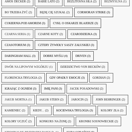
AMOS DECKER
(2)
BABIE LATO
(2)
BEZLITOSNA SIŁA
(2)
BEZMYŚLNA
(1)
BO TRZEBA ŻYĆ
(2)
BĘDĘ CIĘ SZUKAŁ
(2)
CORMORAN STRIKE
(3)
CUKIERNIA POD AMOREM
(3)
CYKL O OSKARZE BLAJERZE
(3)
CZARNA SERIA
(1)
CZARNE KOTY
(2)
CZARODZIEJKA
(3)
CZASOTORIUM
(3)
CZTERY ŻYWIOŁY SASZY ZAŁUSKIEJ
(3)
DARINGHAM HALL
(3)
DOBRE MYŚLI
(4)
DRIVEN
(3)
DWÓR NA LIPOWYM WZGÓRZU
(1)
DZIEDZICTWO VON BECKÓW
(2)
FLORENCKA TRYLOGIA
(2)
GDY OPADŁY EMOCJE
(3)
GORDIAN
(2)
IGRAJĄC Z OGNIEM
(3)
IMIĘ PANI
(3)
JACEK POSADOWSKI
(2)
JAKUB MORTKA
(1)
JAKUB STERN
(2)
JAROCIN
(2)
JOHN BEHRINGER
(2)
KAMIENIEC
(2)
KIEDY...
(2)
KOCIEWSKA TRYLOGIA
(3)
KOLORY ZŁA
(2)
KOLORY UCZUĆ
(2)
KONKURS NA ŻONĘ
(2)
KRONIKI SOSNOWIECKIE
(2)