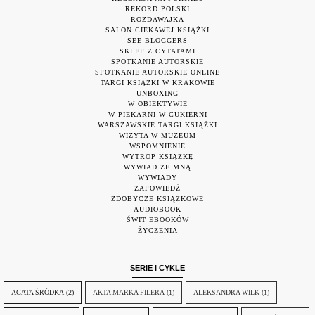
REKORD POLSKI
ROZDAWAJKA
SALON CIEKAWEJ KSIĄŻKI
SEE BLOGGERS
SKLEP Z CYTATAMI
SPOTKANIE AUTORSKIE
SPOTKANIE AUTORSKIE ONLINE
TARGI KSIĄŻKI W KRAKOWIE
UNBOXING
W OBIEKTYWIE
W PIEKARNI W CUKIERNI
WARSZAWSKIE TARGI KSIĄŻKI
WIZYTA W MUZEUM
WSPOMNIENIE
WYTROP KSIĄŻKĘ
WYWIAD ZE MNĄ
WYWIADY
ZAPOWIEDŹ
ZDOBYCZE KSIĄŻKOWE
AUDIOBOOK
ŚWIT EBOOKÓW
ŻYCZENIA
SERIE I CYKLE
AGATA ŚRÓDKA
(2)
AKTA MARKA FILERA
(1)
ALEKSANDRA WILK
(1)