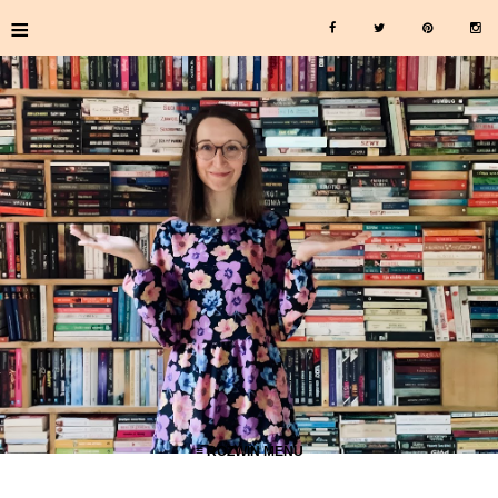
≡
≡ ROZWIŃ MENU