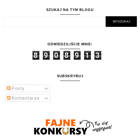
SZUKAJ NA TYM BLOGU
ODWIEDZILIŚCIE MNIE:
8
9
0
8
9
1
3
SUBSKRYBUJ
Posty
Komentarze