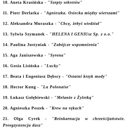
10. Aneta Krasińska -
"Szepty sekretów
"
11. Piotr Derlatka -
"Agnieszka. Osiecka między wierszami"
12. Aleksandra Muraszka -
"Chcę, żebyś wiedział"
13. Sylwia Szymanek -
"HELENA I GENIUsz Sp. z o.o."
14. Paulina Justyniak -
"Zabójcze wspomnienia"
15. Aga Janiszewska -
"Syrena"
16. Gosia Lisińska -
"Lucky"
17. Beata i Eugeniusz Dębscy -
"Ostatni krzyk mody"
18. Hector Kung -
"La Polonaise"
19. Łukasz Gołębiewski -
"Melanże z Żyletką"
20. Agnieszka Peszek -
"Krew na rękach"
21. Olga Cyrek -
"Reinkarnacja w chrześcijaństwie.
Preegzystencja dusz"