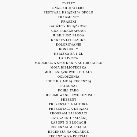
CYTATY
ENGLISH MATTERS
FESTIWAL KSIĄŻKI W OPOLU
FRAGMENTY
FRASZKI
GADŻETY KSIĄŻKOWE
GRA PARAGRAFOWA
JUBILEUSZ BLOGA
KANAPA LITERACKA
KOLOROWANIE
KONKURSY
KSIĄŻKA ZA 1 ZŁ
LA RIVISTA
MODERACJA SPOTKANIA AUTORSKIEGO
MOJA BIBLIOTECZKA
MOJE KSIĄŻKOWE RYTUAŁY
OGŁOSZENIA
POCISK Z MOJĄ RECENZJĄ
PATRONAT
PCHLI TARG
PODSUMOWANIE TWÓRCZOŚCI
PREZENT
PREZENTACJA AUTORA
PREZENTACJA KSIĄŻKI
PROGRAM PASJONACI
PRZYGARNIJ KSIĄŻKĘ
RAPORT O BLOGACH
RECENZJA MIESIĄCA
RECENZJA NA OKŁADCE
RECENZJA NA PORTALU