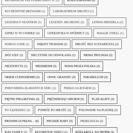
KRYMINALNE PRZYPADKI DAISY D.
(1)
KUBA SOBAŃSKI
(9)
KUCHENNYMI DRZWIAMI
(1)
LABORATORIUM MIŁOŚCI
(1)
LEGENDA O SEANTRZE
(1)
LEGENDY ARCHEONU
(1)
LENIWA NIEDZIELA
(1)
LEPIEJ W TO UWIERZ!
(2)
LITERATURA W SPÓDNICY
(2)
MAGGIE O'DELL
(1)
MARGO COOK
(1)
MIĘDZY PRAWAMI
(2)
MIŁOŚĆ BEZ SCENARIUSZA
(2)
MÓJ SZEF
(2)
NIECZYNNE DO ODWOŁANIA
(2)
NIEMA TRYLOGIA
(3)
NIEZDOBYTA
(2)
NIEZMIENNI
(3)
NOWA PROZA POLSKA
(3)
OKIEM CUDZOZIEMKI
(3)
OWOC GRANATU
(3)
PARABELLUM
(3)
PERFUMERIA ZŁAMANYCH SERC
(1)
PIEKŁO ZA ROGIEM
(1)
PIĘTNO PIELGRZYMA
(3)
PIĘĆDZIESIĄT ODCIENI
(3)
PLAN AGATY
(3)
PO SĄSIEDZKU
(1)
PODRÓŻ PO MIŁOŚĆ
(2)
POLOWANIE NA PLISZKĘ
(2)
PROWINCJA PEŁNA...
(6)
PRUSKIE BABY
(3)
PRZECZUCIA
(2)
RAW FAMILY
(2)
RESORTOWE DZIECI
(2)
RÓŻA KRULL NA TROPIE
(3)