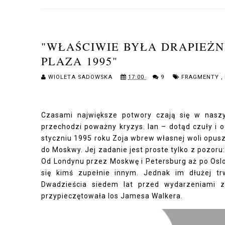
"WŁAŚCIWIE BYŁA DRAPIEŻN
PLAZA 1995"
WIOLETA SADOWSKA
17:00
9
FRAGMENTY
,
Czasami największe potwory czają się w naszy
przechodzi poważny kryzys. Ian – dotąd czuły i 
styczniu 1995 roku Zoja wbrew własnej woli opus
do Moskwy. Jej zadanie jest proste tylko z pozor
Od Londynu przez Moskwę i Petersburg aż po Oslo
się kimś zupełnie innym. Jednak im dłużej tr
Dwadzieścia siedem lat przed wydarzeniami z 
przypieczętowała los Jamesa Walkera.