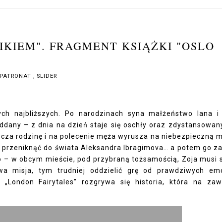
IKIEM". FRAGMENT KSIĄŻKI "OSLO
PATRONAT
,
SLIDER
ch najbliższych. Po narodzinach syna małżeństwo Iana i
oddany – z dnia na dzień staje się oschły oraz zdystansowan
zcza rodzinę i na polecenie męża wyrusza na niebezpieczną m
u: przeniknąć do świata Aleksandra Ibragimova… a potem go za
 – w obcym mieście, pod przybraną tożsamością, Zoja musi 
wa misja, tym trudniej oddzielić grę od prawdziwych emo
„London Fairytales” rozgrywa się historia, która na za