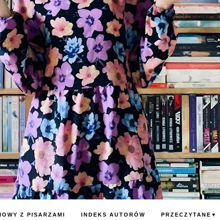
OWY Z PISARZAMI
INDEKS AUTORÓW
PRZECZYTANE
▼