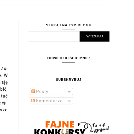
SZUKAJ NA TYM BLOGU
ODWIEDZILIŚCIE MNIE:
 Zoi
y. W
SUBSKRYBUJ
isję
bić.
Posty
stać
Komentarze
cji.
wsze