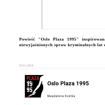
Powieść "Oslo Plaza 1995" inspirowana
niewyjaśnionych spraw kryminalnych lat dz