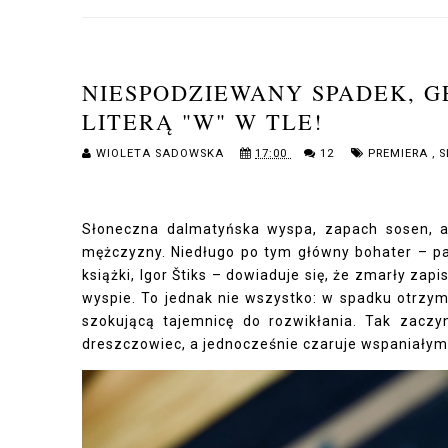
NIESPODZIEWANY SPADEK, G
LITERĄ "W" W TLE!
WIOLETA SADOWSKA
17:00
12
PREMIERA
,
S
Słoneczna dalmatyńska wyspa, zapach sosen, a
mężczyzny. Niedługo po tym główny bohater – par
książki, Igor Štiks – dowiaduje się, że zmarły z
wyspie. To jednak nie wszystko: w spadku otrzymu
szokującą tajemnicę do rozwikłania. Tak zaczyn
dreszczowiec, a jednocześnie czaruje wspaniałym,