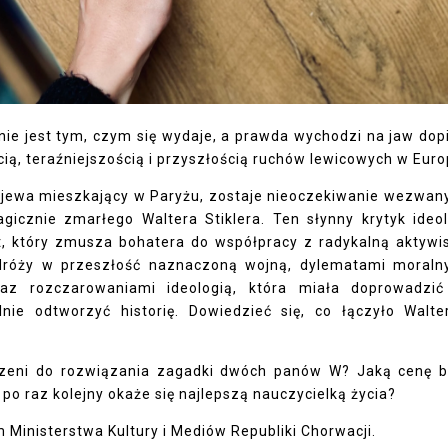
 nie jest tym, czym się wydaje, a prawda wychodzi na jaw dop
ścią, teraźniejszością i przyszłością ruchów lewicowych w Euro
rajewa mieszkający w Paryżu, zostaje nieoczekiwanie wezwan
icznie zmarłego Waltera Stiklera. Ten słynny krytyk ideol
, który zmusza bohatera do współpracy z radykalną aktywi
odróży w przeszłość naznaczoną wojną, dylematami moraln
raz rozczarowaniami ideologią, która miała doprowadzi
ie odtworzyć historię. Dowiedzieć się, co łączyło Walte
aczeni do rozwiązania zagadki dwóch panów W? Jaką cenę 
 po raz kolejny okaże się najlepszą nauczycielką życia?
Ministerstwa Kultury i Mediów Republiki Chorwacji.