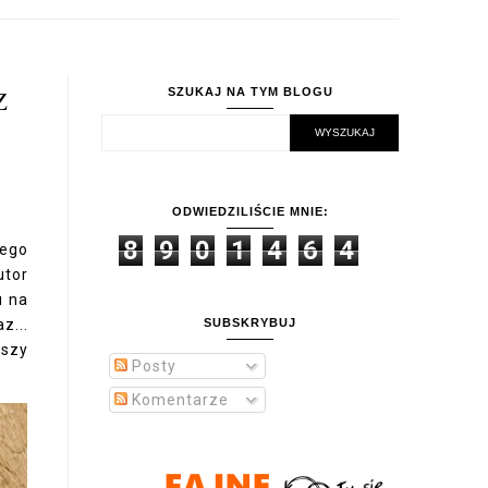
Z
SZUKAJ NA TYM BLOGU
ODWIEDZILIŚCIE MNIE:
8
9
0
1
4
6
4
zego
utor
u na
z...
SUBSKRYBUJ
pszy
Posty
Komentarze