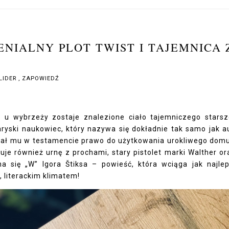
ENIALNY PLOT TWIST I TAJEMNICA 
LIDER
,
ZAPOWIEDŹ
 u wybrzeży zostaje znalezione ciało tajemniczego stars
yski naukowiec, który nazywa się dokładnie tak samo jak a
apisał mu w testamencie prawo do użytkowania urokliwego dom
je również urnę z prochami, stary pistolet marki Walther ora
a się „W” Igora Štiksa – powieść, która wciąga jak najle
 literackim klimatem!