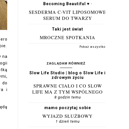
Becoming Beautiful ♥ ·
SESDERMA C-VIT LIPOSOMOWE
SERUM DO TWARZY
Taki jest świat
MROCZNE SPOTKANIA
iero
pie.
Pokaż wszystko
y na
ogii
ZAGLĄDAM RÓWNIEŻ
stką
Slow Life Studio | blog o Slow Life i
ymi,
zdrowym życiu
ć do
SPRAWNE CIAŁO I CO SLOW
ra i
LIFE MA Z TYM WSPÓLNEGO
8 godzin temu
będą
mamo poczytaj sobie
WYJAZD SŁUŻBOWY
1 dzień temu