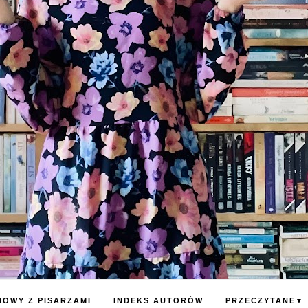
OWY Z PISARZAMI
INDEKS AUTORÓW
PRZECZYTANE
▼