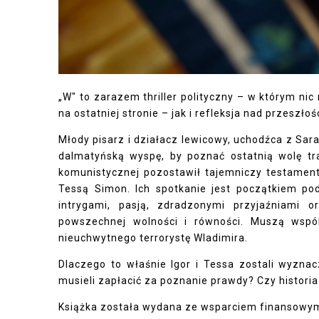
„W" to zarazem thriller polityczny – w którym nic
na ostatniej stronie – jak i refleksja nad przeszło
Młody pisarz i działacz lewicowy, uchodźca z Sa
dalmatyńską wyspę, by poznać ostatnią wolę trag
komunistycznej pozostawił tajemniczy testament
Tessą Simon. Ich spotkanie jest początkiem p
intrygami, pasją, zdradzonymi przyjaźniami o
powszechnej wolności i równości. Muszą wspóln
nieuchwytnego terrorystę Wladimira.
Dlaczego to właśnie Igor i Tessa zostali wyzn
musieli zapłacić za poznanie prawdy? Czy historia
Książka została wydana ze wsparciem finansowym 