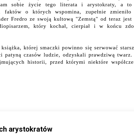
am sobie życie tego literata i arystokraty, a to
i faktów o których wspomina, zupełnie zmieniło
nder Fredro ze swoją kultową "Zemstą" od teraz jest 
iopisarzem, który kochał, cierpiał i w końcu zdo
o książka, której smaczki powinno się serwować stars
ęci patyną czasów ludzie, odzyskali prawdziwą twarz.
ajmujących historii, przed którymi niektóre współcze