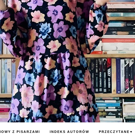
OWY Z PISARZAMI
INDEKS AUTORÓW
PRZECZYTANE
▼