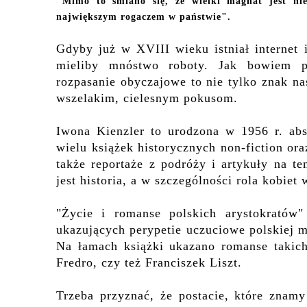
"Mimo to śmiano się, że wielki magnat jest nie
największym rogaczem w państwie".
Gdyby już w XVIII wieku
istniał interne
mieliby mnóstwo roboty.
Jak bowiem po
rozpasanie obyczajowe to nie tylko znak n
wszelakim, cielesnym pokusom.
Iwona Kienzler to urodzona w 1956 r. ab
wielu książek historycznych non-fiction o
także reportaże z podróży i artykuły na te
jest historia, a w szczególności rola kobi
"Życie i romanse polskich arystokratów"
ukazujących perypetie uczuciowe polskiej 
Na łamach książki ukazano romanse takich
Fredro, czy też Franciszek Liszt.
Trzeba przyznać, że postacie, które znamy 