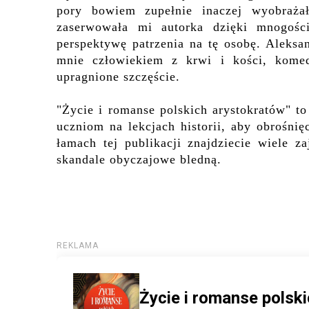
pory bowiem zupełnie inaczej wyobrażał
zaserwowała mi autorka dzięki mnogośc
perspektywę patrzenia na tę osobę. Aleksa
mnie człowiekiem z krwi i kości, komed
upragnione szczęście.
"Życie i romanse polskich arystokratów" t
uczniom na lekcjach historii, aby obrośni
łamach tej publikacji znajdziecie wiele z
skandale obyczajowe bledną.