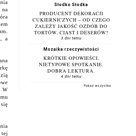
nia
Słodko Słodka
ż na
PRODUCENT DEKORACJI
tóra
CUKIERNICZYCH – OD CZEGO
wiem
ZALEŻY JAKOŚĆ OZDÓB DO
um.
TORTÓW, CIAST I DESERÓW?
, a
3 dni temu
Mozaika rzeczywistości
KRÓTKIE OPOWIEŚCI.
ana
NIETYPOWE SPOTKANIE.
rkę
DOBRA LEKTURA.
zią
4 dni temu
owe
Pokaż wszystko
. W
nemu
 się
nia
tej