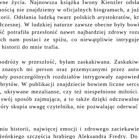
ne życia. Najnowsza książka Iwony Kienzler odsła
ością nie znajdziemy w oficjalnych biogramach, a ju
orii. Odsłania ludzką twarz polskich arystokratów, k
półczesnej. W ludzkiej naturze zawsze obecne były bo
ść potrafiła przesłonić nawet najbardziej zdrowy roz
h nam postaci ze spiżu, co niewątpliwie intryguje
historii do mnie trafia.
j podróży w przeszłość, byłam zaskakiwana. Zaskakiw
o znanych mi person oraz przemycanymi przez auto
uły poszczególnych rozdziałów intrygowały zapowied
brytów. W publikacji znajdziecie bowiem liczne serc
, ukrywane mezalianse, czy też niespełnione miłości
a swój sposób zajmująca, a to także dzięki odczuwal
óry skupia uwagę czytelnika, nie pozwalając oderwać
iu historii, najwięcej emocji i zdrowego zaciekawie
ńskiego szczęścia hrabiego Aleksandra Fredry. Do 