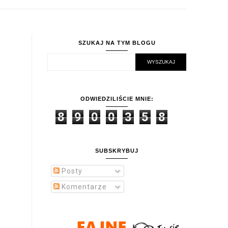
SZUKAJ NA TYM BLOGU
ODWIEDZILIŚCIE MNIE:
8
9
0
0
3
5
8
SUBSKRYBUJ
Posty
Komentarze