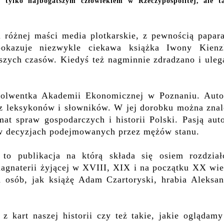
 tylko najbogatszym człowiekiem w Rzeczypospolitej, ale t
t i różnej maści media plotkarskie, z pewnością papar
kazuje niezwykle ciekawa książka Iwony Kienzl
aszych czasów. Kiedyś też nagminnie zdradzano i uleg
solwentka Akademii Ekonomicznej w Poznaniu. Auto
raz leksykonów i słowników. W jej dorobku można znal
mat spraw gospodarczych i historii Polski. Pasją aut
et w decyzjach podejmowanych przez mężów stanu.
 to publikacja na którą składa się osiem rozdział
magnaterii żyjącej w XVIII, XIX i na początku XX wie
 osób, jak książę Adam Czartoryski, hrabia Aleksan
z kart naszej historii czy też takie, jakie oglądam