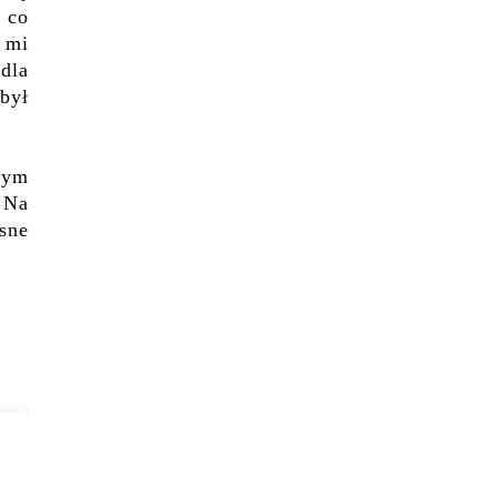
 co
 mi
dla
był
zym
 Na
sne