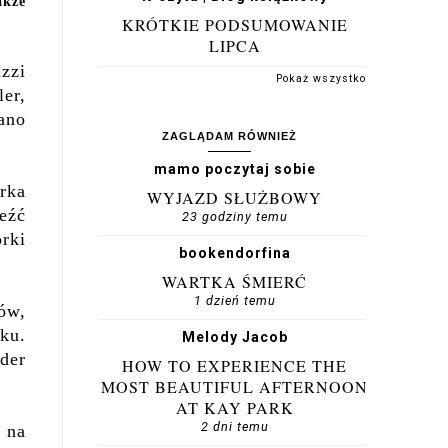
akże
KRÓTKIE PODSUMOWANIE
LIPCA
azzi
Pokaż wszystko
er,
ano
ZAGLĄDAM RÓWNIEŻ
mamo poczytaj sobie
rka
WYJAZD SŁUŻBOWY
eźć
23 godziny temu
orki
bookendorfina
WARTKA ŚMIERĆ
1 dzień temu
ów,
ku.
Melody Jacob
der
HOW TO EXPERIENCE THE
MOST BEAUTIFUL AFTERNOON
AT KAY PARK
2 dni temu
y na