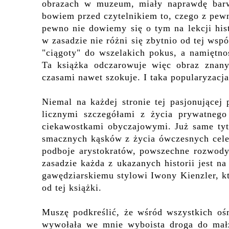
obrazach w muzeum, miały naprawdę barw
bowiem przed czytelnikiem to, czego z pewn
pewno nie dowiemy się o tym na lekcji hist
w zasadzie nie różni się zbytnio od tej ws
"ciągoty" do wszelakich pokus, a namiętno
Ta książka odczarowuje więc obraz znanyc
czasami nawet szokuje. I taka popularyzacja 
Niemal na każdej stronie tej pasjonujące
licznymi szczegółami z życia prywatneg
ciekawostkami obyczajowymi. Już same tyt
smacznych kąsków z życia ówczesnych cele
podboje arystokratów, powszechne rozwody
zasadzie każda z ukazanych historii jest n
gawędziarskiemu stylowi Iwony Kienzler, kt
od tej książki.
Muszę podkreślić, że wśród wszystkich ośm
wywołała we mnie wyboista droga do małże