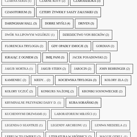
CZARNA SERIA
(1)
CZARNE KOTY
(2)
CZARODZIEJKA
(3)
CZASOTORIUM
(3)
CZTERY ŻYWIOŁY SASZY ZAŁUSKIEJ
(3)
DARINGHAM HALL
(3)
DOBRE MYŚLI
(4)
DRIVEN
(3)
DWÓR NA LIPOWYM WZGÓRZU
(1)
DZIEDZICTWO VON BECKÓW
(2)
FLORENCKA TRYLOGIA
(2)
GDY OPADŁY EMOCJE
(3)
GORDIAN
(2)
IGRAJĄC Z OGNIEM
(3)
IMIĘ PANI
(3)
JACEK POSADOWSKI
(2)
JAKUB MORTKA
(1)
JAKUB STERN
(2)
JAROCIN
(2)
JOHN BEHRINGER
(2)
KAMIENIEC
(2)
KIEDY...
(2)
KOCIEWSKA TRYLOGIA
(3)
KOLORY ZŁA
(2)
KOLORY UCZUĆ
(2)
KONKURS NA ŻONĘ
(2)
KRONIKI SOSNOWIECKIE
(2)
KRYMINALNE PRZYPADKI DAISY D.
(1)
KUBA SOBAŃSKI
(9)
KUCHENNYMI DRZWIAMI
(1)
LABORATORIUM MIŁOŚCI
(1)
LEGENDA O SEANTRZE
(1)
LEGENDY ARCHEONU
(1)
LENIWA NIEDZIELA
(1)
LEPIEJ W TO UWIERZ!
(2)
LITERATURA W SPÓDNICY
(2)
MAGGIE O'DELL
(1)