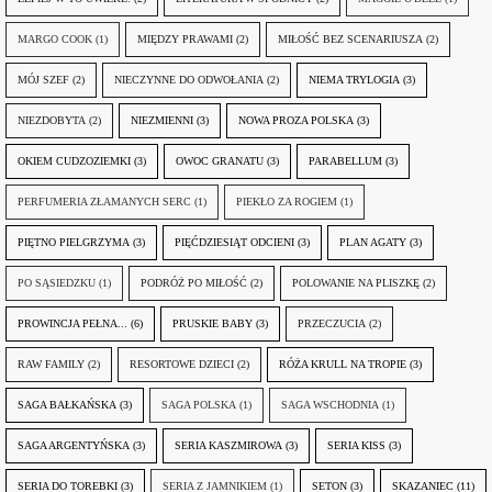
MARGO COOK
(1)
MIĘDZY PRAWAMI
(2)
MIŁOŚĆ BEZ SCENARIUSZA
(2)
MÓJ SZEF
(2)
NIECZYNNE DO ODWOŁANIA
(2)
NIEMA TRYLOGIA
(3)
NIEZDOBYTA
(2)
NIEZMIENNI
(3)
NOWA PROZA POLSKA
(3)
OKIEM CUDZOZIEMKI
(3)
OWOC GRANATU
(3)
PARABELLUM
(3)
PERFUMERIA ZŁAMANYCH SERC
(1)
PIEKŁO ZA ROGIEM
(1)
PIĘTNO PIELGRZYMA
(3)
PIĘĆDZIESIĄT ODCIENI
(3)
PLAN AGATY
(3)
PO SĄSIEDZKU
(1)
PODRÓŻ PO MIŁOŚĆ
(2)
POLOWANIE NA PLISZKĘ
(2)
PROWINCJA PEŁNA...
(6)
PRUSKIE BABY
(3)
PRZECZUCIA
(2)
RAW FAMILY
(2)
RESORTOWE DZIECI
(2)
RÓŻA KRULL NA TROPIE
(3)
SAGA BAŁKAŃSKA
(3)
SAGA POLSKA
(1)
SAGA WSCHODNIA
(1)
SAGA ARGENTYŃSKA
(3)
SERIA KASZMIROWA
(3)
SERIA KISS
(3)
SERIA DO TOREBKI
(3)
SERIA Z JAMNIKIEM
(1)
SETON
(3)
SKAZANIEC
(11)