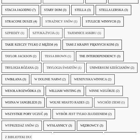
STACJA JAGODNO
(7)
STARY DOM
(3)
STELLA
(3)
STELLA LERSKA
(3)
STRACONE DUSZE
(4)
STRAŻNICY SNÓW
(1)
STULECIE WINNYCH
(3)
SZPIEDZY
(1)
SZTUKA ŻYCIA
(1)
TAJEMNICE ASKIRU
(1)
TAKIE RZECZY TYLKO Z MĘŻEM
(4)
TAMI Z KRAINY PIĘKNYCH KONI
(3)
TAYLOR JACKSON
(2)
TESSA BROWN
(1)
THE INTERDEPENDENCY
(3)
TRYLOGIA RÓŻANA
(2)
TRYLOGIA ŚWIATÓW
(1)
UNIWERSUM SZEŚCIANÓW
(2)
UWIKŁANA
(3)
W DOLINIE NARWI
(2)
WENDYJSKA WINNICA
(2)
WESOŁA ROZWÓDKA
(3)
WILLIAM WISTING
(9)
WINNE WZGÓRZE
(2)
WOJNA W JANGBLIZJI
(3)
WOLNE MIASTO RADES
(2)
WSCHÓD ZIEMI
(1)
WSZYSTKIE PORY UCZUĆ
(4)
WYBÓR JEST TYLKO ZŁUDZENIEM
(2)
WYPRZEDAŻ SNÓW
(2)
WYSŁANNICY
(3)
WĘDROWCY
(3)
Z BIBLIOTEKI DUCHA GÓR
(1)
ZANIM NADEJDZIE JUTRO
(3)
ZAPOMNIANY
(2)