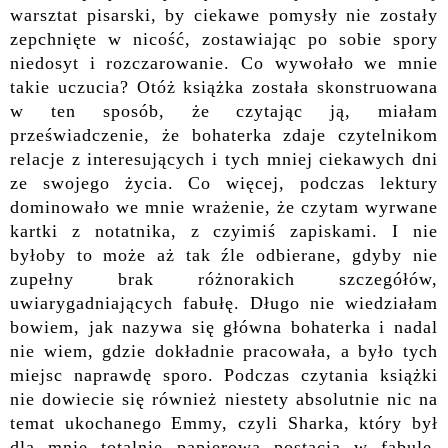
warsztat pisarski, by ciekawe pomysły nie zostały
zepchnięte w nicość, zostawiając po sobie spory
niedosyt i rozczarowanie. Co wywołało we mnie
takie uczucia? Otóż książka została skonstruowana
w ten sposób, że czytając ją, miałam
przeświadczenie, że bohaterka zdaje czytelnikom
relacje z interesujących i tych mniej ciekawych dni
ze swojego życia. Co więcej, podczas lektury
dominowało we mnie wrażenie, że czytam wyrwane
kartki z notatnika, z czyimiś zapiskami. I nie
byłoby to może aż tak źle odbierane, gdyby nie
zupełny brak różnorakich szczegółów,
uwiarygadniających fabułę. Długo nie wiedziałam
bowiem, jak nazywa się główna bohaterka i nadal
nie wiem, gdzie dokładnie pracowała, a było tych
miejsc naprawdę sporo. Podczas czytania książki
nie dowiecie się również niestety absolutnie nic na
temat ukochanego Emmy, czyli Sharka, który był
dla mnie totalnie papierową postacią w fabule.