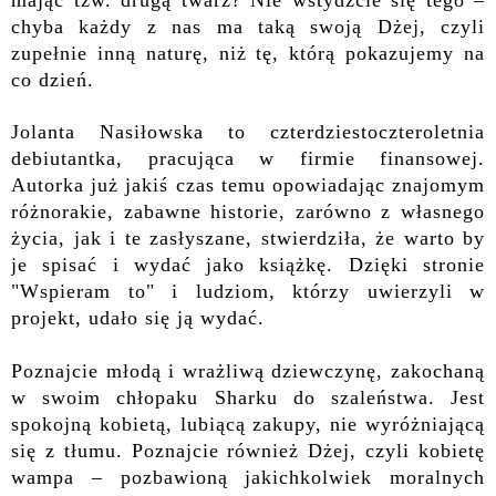
mając tzw. drugą twarz? Nie wstydźcie się tego –
chyba każdy z nas ma taką swoją Dżej, czyli
zupełnie inną naturę, niż tę, którą pokazujemy na
co dzień.
Jolanta Nasiłowska to czterdziestoczteroletnia
debiutantka, pracująca w firmie finansowej.
Autorka już jakiś czas temu opowiadając znajomym
różnorakie, zabawne historie, zarówno z własnego
życia, jak i te zasłyszane, stwierdziła, że warto by
je spisać i wydać jako książkę. Dzięki stronie
"Wspieram to" i ludziom, którzy uwierzyli w
projekt, udało się ją wydać.
Poznajcie młodą i wrażliwą dziewczynę, zakochaną
w swoim chłopaku Sharku do szaleństwa. Jest
spokojną kobietą, lubiącą zakupy, nie wyróżniającą
się z tłumu. Poznajcie również Dżej, czyli kobietę
wampa – pozbawioną jakichkolwiek moralnych