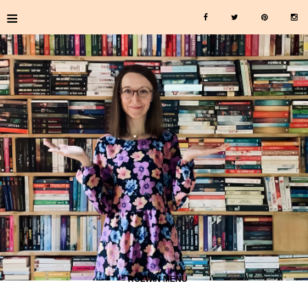
≡
≡ ROZWIŃ MENU