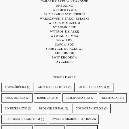
TARGI KSIĄŻKI W KRAKOWIE
UNBOXING
W OBIEKTYWIE
W PIEKARNI W CUKIERNI
WARSZAWSKIE TARGI KSIĄŻKI
WIZYTA W MUZEUM
WSPOMNIENIE
WYTROP KSIĄŻKĘ
WYWIAD ZE MNĄ
WYWIADY
ZAPOWIEDŹ
ZDOBYCZE KSIĄŻKOWE
AUDIOBOOK
ŚWIT EBOOKÓW
ŻYCZENIA
SERIE I CYKLE
AGATA ŚRÓDKA
(2)
AKTA MARKA FILERA
(1)
ALEKSANDRA WILK
(1)
AMOS DECKER
(2)
BABIE LATO
(2)
BEZLITOSNA SIŁA
(2)
BEZMYŚLNA
(1)
BO TRZEBA ŻYĆ
(2)
BĘDĘ CIĘ SZUKAŁ
(2)
CORMORAN STRIKE
(3)
CUKIERNIA POD AMOREM
(3)
CYKL O OSKARZE BLAJERZE
(3)