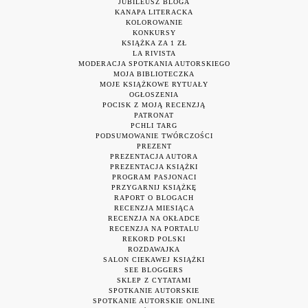
JUBILEUSZ BLOGA
KANAPA LITERACKA
KOLOROWANIE
KONKURSY
KSIĄŻKA ZA 1 ZŁ
LA RIVISTA
MODERACJA SPOTKANIA AUTORSKIEGO
MOJA BIBLIOTECZKA
MOJE KSIĄŻKOWE RYTUAŁY
OGŁOSZENIA
POCISK Z MOJĄ RECENZJĄ
PATRONAT
PCHLI TARG
PODSUMOWANIE TWÓRCZOŚCI
PREZENT
PREZENTACJA AUTORA
PREZENTACJA KSIĄŻKI
PROGRAM PASJONACI
PRZYGARNIJ KSIĄŻKĘ
RAPORT O BLOGACH
RECENZJA MIESIĄCA
RECENZJA NA OKŁADCE
RECENZJA NA PORTALU
REKORD POLSKI
ROZDAWAJKA
SALON CIEKAWEJ KSIĄŻKI
SEE BLOGGERS
SKLEP Z CYTATAMI
SPOTKANIE AUTORSKIE
SPOTKANIE AUTORSKIE ONLINE