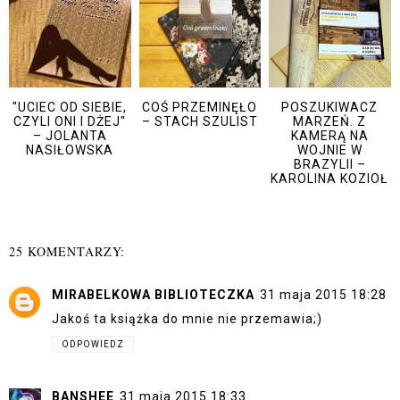
"UCIEC OD SIEBIE,
COŚ PRZEMINĘŁO
POSZUKIWACZ
CZYLI ONI I DŻEJ"
– STACH SZULIST
MARZEŃ. Z
– JOLANTA
KAMERĄ NA
NASIŁOWSKA
WOJNIE W
BRAZYLII –
KAROLINA KOZIOŁ
25 KOMENTARZY:
MIRABELKOWA BIBLIOTECZKA
31 maja 2015 18:28
Jakoś ta książka do mnie nie przemawia;)
ODPOWIEDZ
BANSHEE
31 maja 2015 18:33