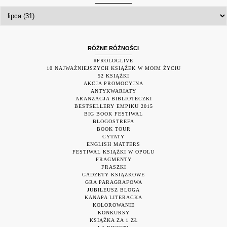
RÓŻNE RÓŻNOŚCI
#PROLOGLIVE
10 NAJWAŻNIEJSZYCH KSIĄŻEK W MOIM ŻYCIU
52 KSIĄŻKI
AKCJA PROMOCYJNA
ANTYKWARIATY
ARANŻACJA BIBLIOTECZKI
BESTSELLERY EMPIKU 2015
BIG BOOK FESTIWAL
BLOGOSTREFA
BOOK TOUR
CYTATY
ENGLISH MATTERS
FESTIWAL KSIĄŻKI W OPOLU
FRAGMENTY
FRASZKI
GADŻETY KSIĄŻKOWE
GRA PARAGRAFOWA
JUBILEUSZ BLOGA
KANAPA LITERACKA
KOLOROWANIE
KONKURSY
KSIĄŻKA ZA 1 ZŁ