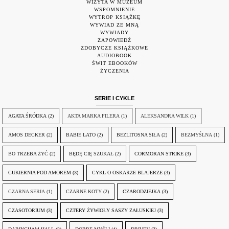
WIZYTA W MUZEUM
WSPOMNIENIE
WYTROP KSIĄŻKĘ
WYWIAD ZE MNĄ
WYWIADY
ZAPOWIEDŹ
ZDOBYCZE KSIĄŻKOWE
AUDIOBOOK
ŚWIT EBOOKÓW
ŻYCZENIA
SERIE I CYKLE
AGATA ŚRÓDKA
(2)
AKTA MARKA FILERA
(1)
ALEKSANDRA WILK
(1)
AMOS DECKER
(2)
BABIE LATO
(2)
BEZLITOSNA SIŁA
(2)
BEZMYŚLNA
(1)
BO TRZEBA ŻYĆ
(2)
BĘDĘ CIĘ SZUKAŁ
(2)
CORMORAN STRIKE
(3)
CUKIERNIA POD AMOREM
(3)
CYKL O OSKARZE BLAJERZE
(3)
CZARNA SERIA
(1)
CZARNE KOTY
(2)
CZARODZIEJKA
(3)
CZASOTORIUM
(3)
CZTERY ŻYWIOŁY SASZY ZAŁUSKIEJ
(3)