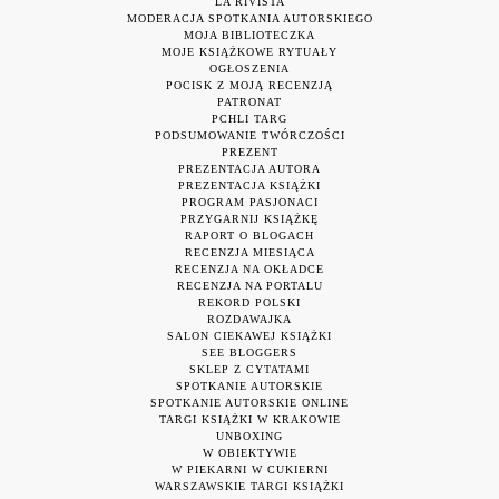
LA RIVISTA
MODERACJA SPOTKANIA AUTORSKIEGO
MOJA BIBLIOTECZKA
MOJE KSIĄŻKOWE RYTUAŁY
OGŁOSZENIA
POCISK Z MOJĄ RECENZJĄ
PATRONAT
PCHLI TARG
PODSUMOWANIE TWÓRCZOŚCI
PREZENT
PREZENTACJA AUTORA
PREZENTACJA KSIĄŻKI
PROGRAM PASJONACI
PRZYGARNIJ KSIĄŻKĘ
RAPORT O BLOGACH
RECENZJA MIESIĄCA
RECENZJA NA OKŁADCE
RECENZJA NA PORTALU
REKORD POLSKI
ROZDAWAJKA
SALON CIEKAWEJ KSIĄŻKI
SEE BLOGGERS
SKLEP Z CYTATAMI
SPOTKANIE AUTORSKIE
SPOTKANIE AUTORSKIE ONLINE
TARGI KSIĄŻKI W KRAKOWIE
UNBOXING
W OBIEKTYWIE
W PIEKARNI W CUKIERNI
WARSZAWSKIE TARGI KSIĄŻKI