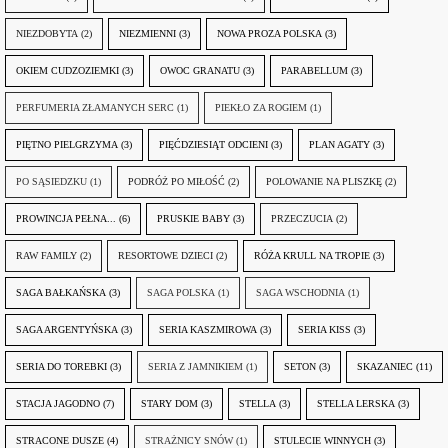
NIEZDOBYTA
(2)
NIEZMIENNI
(3)
NOWA PROZA POLSKA
(3)
OKIEM CUDZOZIEMKI
(3)
OWOC GRANATU
(3)
PARABELLUM
(3)
PERFUMERIA ZŁAMANYCH SERC
(1)
PIEKŁO ZA ROGIEM
(1)
PIĘTNO PIELGRZYMA
(3)
PIĘĆDZIESIĄT ODCIENI
(3)
PLAN AGATY
(3)
PO SĄSIEDZKU
(1)
PODRÓŻ PO MIŁOŚĆ
(2)
POLOWANIE NA PLISZKĘ
(2)
PROWINCJA PEŁNA...
(6)
PRUSKIE BABY
(3)
PRZECZUCIA
(2)
RAW FAMILY
(2)
RESORTOWE DZIECI
(2)
RÓŻA KRULL NA TROPIE
(3)
SAGA BAŁKAŃSKA
(3)
SAGA POLSKA
(1)
SAGA WSCHODNIA
(1)
SAGA ARGENTYŃSKA
(3)
SERIA KASZMIROWA
(3)
SERIA KISS
(3)
SERIA DO TOREBKI
(3)
SERIA Z JAMNIKIEM
(1)
SETON
(3)
SKAZANIEC
(11)
STACJA JAGODNO
(7)
STARY DOM
(3)
STELLA
(3)
STELLA LERSKA
(3)
STRACONE DUSZE
(4)
STRAŻNICY SNÓW
(1)
STULECIE WINNYCH
(3)