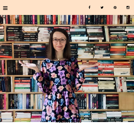
≡
≡ ROZWIŃ MENU