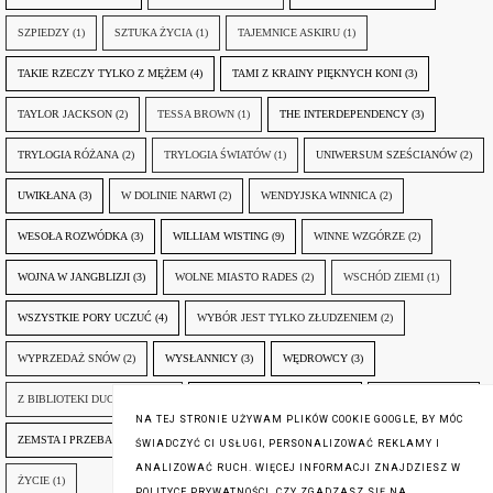
SZPIEDZY
(1)
SZTUKA ŻYCIA
(1)
TAJEMNICE ASKIRU
(1)
TAKIE RZECZY TYLKO Z MĘŻEM
(4)
TAMI Z KRAINY PIĘKNYCH KONI
(3)
TAYLOR JACKSON
(2)
TESSA BROWN
(1)
THE INTERDEPENDENCY
(3)
TRYLOGIA RÓŻANA
(2)
TRYLOGIA ŚWIATÓW
(1)
UNIWERSUM SZEŚCIANÓW
(2)
UWIKŁANA
(3)
W DOLINIE NARWI
(2)
WENDYJSKA WINNICA
(2)
WESOŁA ROZWÓDKA
(3)
WILLIAM WISTING
(9)
WINNE WZGÓRZE
(2)
WOJNA W JANGBLIZJI
(3)
WOLNE MIASTO RADES
(2)
WSCHÓD ZIEMI
(1)
WSZYSTKIE PORY UCZUĆ
(4)
WYBÓR JEST TYLKO ZŁUDZENIEM
(2)
WYPRZEDAŻ SNÓW
(2)
WYSŁANNICY
(3)
WĘDROWCY
(3)
Z BIBLIOTEKI DUCHA GÓR
(1)
ZANIM NADEJDZIE JUTRO
(3)
ZAPOMNIANY
(2)
NA TEJ STRONIE UŻYWAM PLIKÓW COOKIE GOOGLE, BY MÓC
ZEMSTA I PRZEBACZENIE
(6)
ŚLADY ZBRODNI
(3)
ŻYCIA W ŻYCIU
(3)
ŚWIADCZYĆ CI USŁUGI, PERSONALIZOWAĆ REKLAMY I
ANALIZOWAĆ RUCH. WIĘCEJ INFORMACJI ZNAJDZIESZ W
ŻYCIE
(1)
POLITYCE PRYWATNOŚCI. CZY ZGADZASZ SIĘ NA