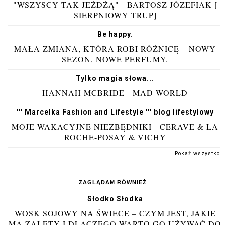
"WSZYSCY TAK JEŻDŻĄ" - BARTOSZ JÓZEFIAK [
SIERPNIOWY TRUP]
Be happy.
MAŁA ZMIANA, KTÓRA ROBI RÓŻNICĘ – NOWY
SEZON, NOWE PERFUMY.
Tylko magia słowa...
HANNAH MCBRIDE - MAD WORLD
''' Marcelka Fashion and Lifestyle ''' blog lifestylowy
MOJE WAKACYJNE NIEZBĘDNIKI - CERAVE & LA
ROCHE-POSAY & VICHY
Pokaż wszystko
ZAGLĄDAM RÓWNIEŻ
Słodko Słodka
WOSK SOJOWY NA ŚWIECE – CZYM JEST, JAKIE
MA ZALETY I DLACZEGO WARTO GO UŻYWAĆ DO