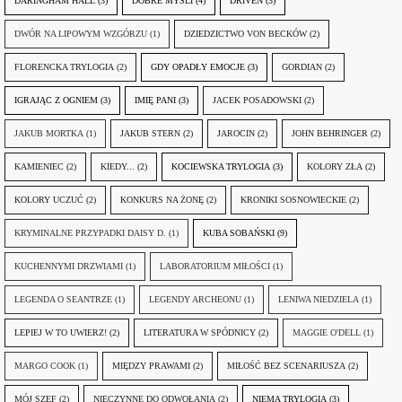
DARINGHAM HALL
(3)
DOBRE MYŚLI
(4)
DRIVEN
(3)
DWÓR NA LIPOWYM WZGÓRZU
(1)
DZIEDZICTWO VON BECKÓW
(2)
FLORENCKA TRYLOGIA
(2)
GDY OPADŁY EMOCJE
(3)
GORDIAN
(2)
IGRAJĄC Z OGNIEM
(3)
IMIĘ PANI
(3)
JACEK POSADOWSKI
(2)
JAKUB MORTKA
(1)
JAKUB STERN
(2)
JAROCIN
(2)
JOHN BEHRINGER
(2)
KAMIENIEC
(2)
KIEDY...
(2)
KOCIEWSKA TRYLOGIA
(3)
KOLORY ZŁA
(2)
KOLORY UCZUĆ
(2)
KONKURS NA ŻONĘ
(2)
KRONIKI SOSNOWIECKIE
(2)
KRYMINALNE PRZYPADKI DAISY D.
(1)
KUBA SOBAŃSKI
(9)
KUCHENNYMI DRZWIAMI
(1)
LABORATORIUM MIŁOŚCI
(1)
LEGENDA O SEANTRZE
(1)
LEGENDY ARCHEONU
(1)
LENIWA NIEDZIELA
(1)
LEPIEJ W TO UWIERZ!
(2)
LITERATURA W SPÓDNICY
(2)
MAGGIE O'DELL
(1)
MARGO COOK
(1)
MIĘDZY PRAWAMI
(2)
MIŁOŚĆ BEZ SCENARIUSZA
(2)
MÓJ SZEF
(2)
NIECZYNNE DO ODWOŁANIA
(2)
NIEMA TRYLOGIA
(3)