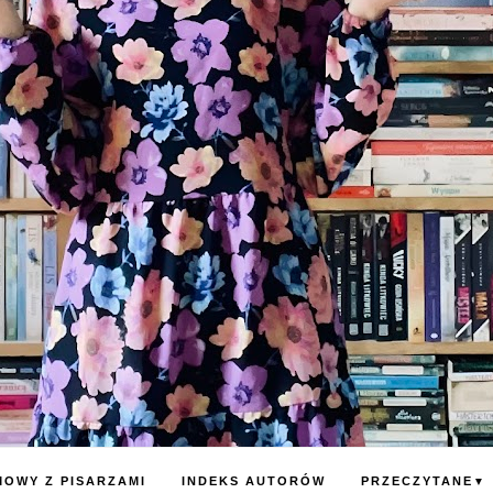
OWY Z PISARZAMI
INDEKS AUTORÓW
PRZECZYTANE
▼