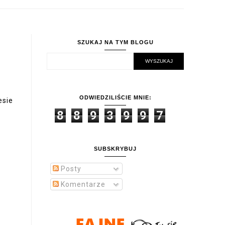
SZUKAJ NA TYM BLOGU
ODWIEDZILIŚCIE MNIE:
esie
8
8
9
3
9
9
7
SUBSKRYBUJ
Posty
Komentarze