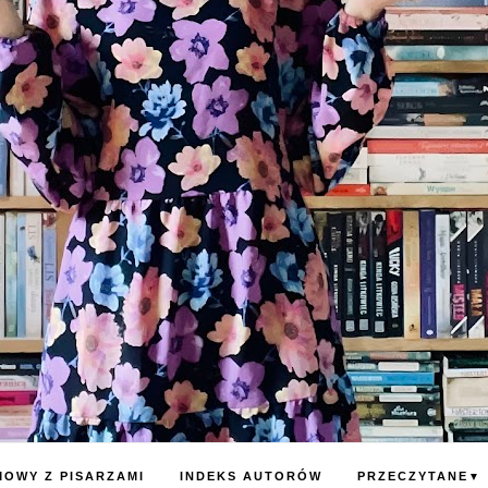
OWY Z PISARZAMI
INDEKS AUTORÓW
PRZECZYTANE
▼