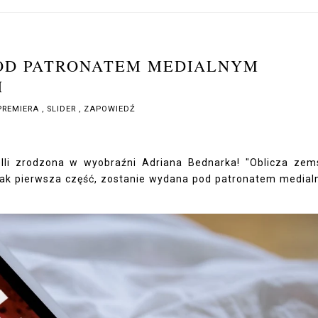
POD PATRONATEM MEDIALNYM
H
PREMIERA
,
SLIDER
,
ZAPOWIEDŹ
elli zrodzona w wyobraźni Adriana Bednarka! "Oblicza zem
 jak pierwsza część, zostanie wydana pod patronatem media