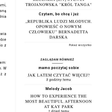
TROJANOWSKA "KRÓL TANGA"
ami,
asną
Czytam, bo chcę i już
dnia
„REPUBLIKA LUDZI MŁODYCH.
OPOWIEŚĆ O NOWYM
CZŁOWIEKU” BERNADETTA
awia
DARSKA
obie
io z
Pokaż wszystko
ZAGLĄDAM RÓWNIEŻ
rem:
mamo poczytaj sobie
m. W
eż z
JAK LATEM CZYTAĆ WIĘCEJ?
3 godziny temu
Melody Jacob
HOW TO EXPERIENCE THE
MOST BEAUTIFUL AFTERNOON
AT KAY PARK
1 dzień temu