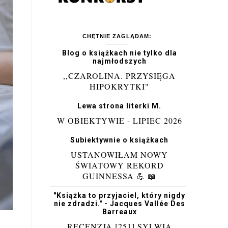
CHĘTNIE ZAGLĄDAM:
Blog o książkach nie tylko dla
najmłodszych
,,CZAROLINA. PRZYSIĘGA
HIPOKRYTKI"
Lewa strona literki M.
W OBIEKTYWIE - LIPIEC 2026
Subiektywnie o książkach
USTANOWIŁAM NOWY
ŚWIATOWY REKORD
GUINNESSA 💪 📖
"Książka to przyjaciel, który nigdy
nie zdradzi." - Jacques Vallée Des
Barreaux
RECENZJA [251] SYLWIA