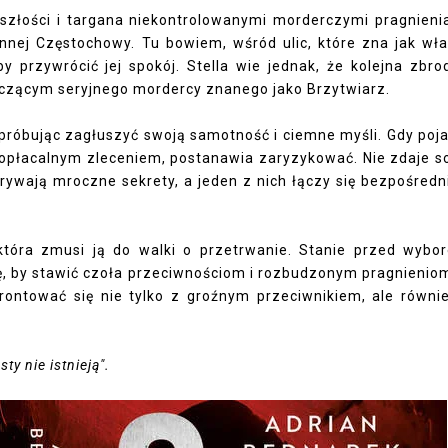
eszłości i targana niekontrolowanymi morderczymi pragnieni
nnej Częstochowy. Tu bowiem, wśród ulic, które zna jak wł
y przywrócić jej spokój. Stella wie jednak, że kolejna zbro
yczącym seryjnego mordercy znanego jako Brzytwiarz.
, próbując zagłuszyć swoją samotność i ciemne myśli. Gdy poj
o opłacalnym zleceniem, postanawia zaryzykować. Nie zdaje s
skrywają mroczne sekrety, a jeden z nich łączy się bezpośredn
 która zmusi ją do walki o przetrwanie. Stanie przed wybo
łę, by stawić czoła przeciwnościom i rozbudzonym pragnienio
frontować się nie tylko z groźnym przeciwnikiem, ale równi
y nie istnieją".