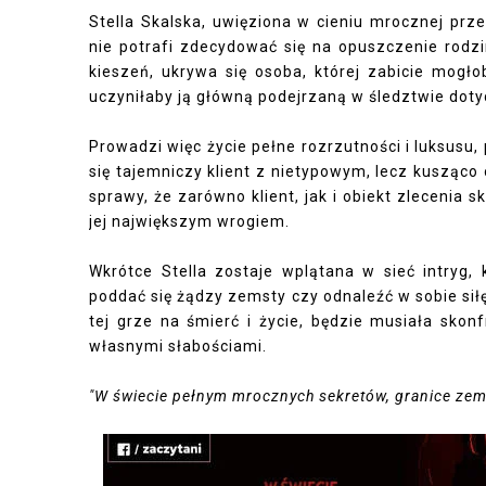
Stella Skalska, uwięziona w cieniu mrocznej prz
nie potrafi zdecydować się na opuszczenie rodzi
kieszeń, ukrywa się osoba, której zabicie mogłob
uczyniłaby ją główną podejrzaną w śledztwie dot
Prowadzi więc życie pełne rozrzutności i luksusu
się tajemniczy klient z nietypowym, lecz kusząc
sprawy, że zarówno klient, jak i obiekt zlecenia 
jej największym wrogiem.
Wkrótce Stella zostaje wplątana w sieć intryg,
poddać się żądzy zemsty czy odnaleźć w sobie si
tej grze na śmierć i życie, będzie musiała skon
własnymi słabościami.
"W świecie pełnym mrocznych sekretów, granice zemst