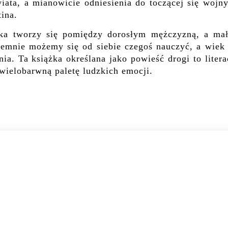
iata, a mianowicie odniesienia do toczącej się wojn
ina.
jaka tworzy się pomiędzy dorosłym mężczyzną, a ma
jemnie możemy się od siebie czegoś nauczyć, a wiek 
ia. Ta książka określana jako powieść drogi to liter
 wielobarwną paletę ludzkich emocji.