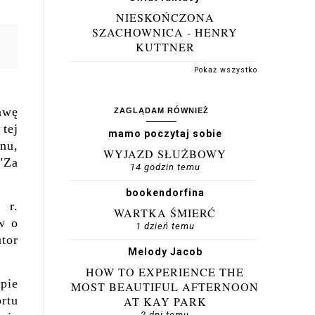
NIESKOŃCZONA
SZACHOWNICA - HENRY
KUTTNER
Pokaż wszystko
awę
ZAGLĄDAM RÓWNIEŻ
tej
mamo poczytaj sobie
nu,
WYJAZD SŁUŻBOWY
"Za
14 godzin temu
bookendorfina
 r.
WARTKA ŚMIERĆ
w o
1 dzień temu
tor
Melody Jacob
HOW TO EXPERIENCE THE
pie
MOST BEAUTIFUL AFTERNOON
rtu
AT KAY PARK
2 dni temu