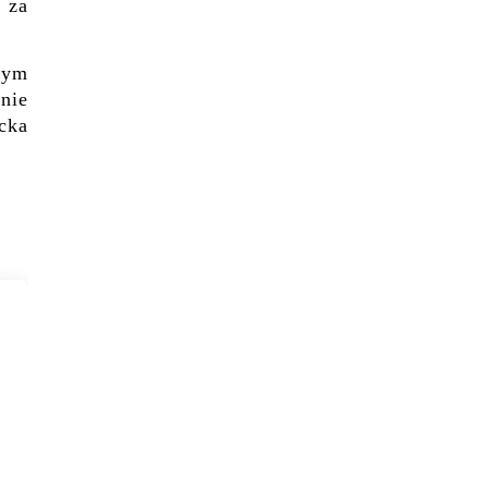
y za
łym
nie
acka