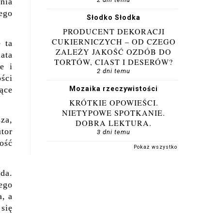
nia
dego
Słodko Słodka
PRODUCENT DEKORACJI
CUKIERNICZYCH – OD CZEGO
 ta
ZALEŻY JAKOŚĆ OZDÓB DO
ata
TORTÓW, CIAST I DESERÓW?
e i
2 dni temu
ości
jące
Mozaika rzeczywistości
KRÓTKIE OPOWIEŚCI.
NIETYPOWE SPOTKANIE.
sza,
DOBRA LEKTURA.
tor
3 dni temu
ość
Pokaż wszystko
da.
ego
a, a
 się