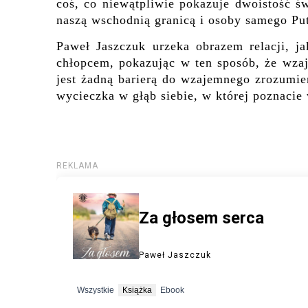
coś, co niewątpliwie pokazuje dwoistość św
naszą wschodnią granicą i osoby samego Put
Paweł Jaszczuk urzeka obrazem relacji, 
chłopcem, pokazując w ten sposób, że wza
jest żadną barierą do wzajemnego zrozumien
wycieczka w głąb siebie, w której poznacie