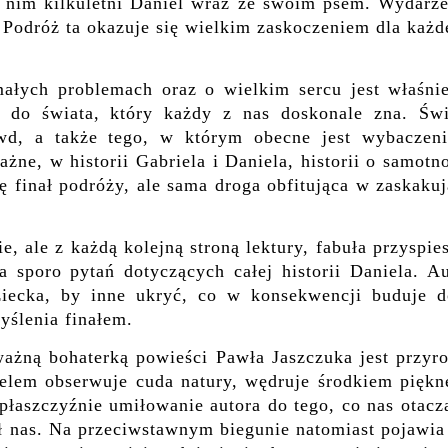
t nim kilkuletni Daniel wraz ze swoim psem. Wydarze
 Podróż ta okazuje się wielkim zaskoczeniem dla każ
ałych problemach oraz o wielkim sercu jest właśnie
 do świata, który każdy z nas doskonale zna. Świ
ywd, a także tego, w którym obecne jest wybaczeni
ne, w historii Gabriela i Daniela, historii o samotn
ię finał podróży, ale sama droga obfitująca w zaskaku
, ale z każdą kolejną stroną lektury, fabuła przyspie
sporo pytań dotyczących całej historii Daniela. Au
ziecka, by inne ukryć, co w konsekwencji buduje d
yślenia finałem.
ażną bohaterką powieści Pawła Jaszczuka jest przyro
elem obserwuje cuda natury, wędruje środkiem piękn
płaszczyźnie umiłowanie autora do tego, co nas otacz
ł nas. Na przeciwstawnym biegunie natomiast pojawia