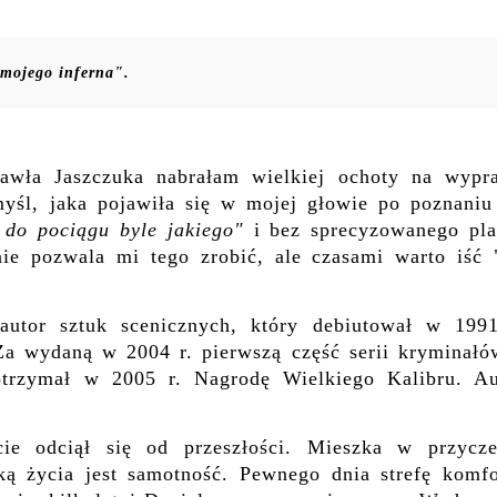
 mojego inferna".
Pawła Jaszczuka nabrałam wielkiej ochoty na wypr
myśl, jaka pojawiła się w mojej głowie po poznaniu 
 do pociągu byle jakiego"
i bez sprecyzowanego pla
ie pozwala mi tego zrobić, ale czasami warto iść 
autor sztuk scenicznych, który debiutował w 1991
 Za wydaną w 2004 r. pierwszą część serii kryminałó
 otrzymał w 2005 r. Nagrodę Wielkiego Kalibru. Au
cie odciął się od przeszłości. Mieszka w przycze
ą życia jest samotność. Pewnego dnia strefę komfo