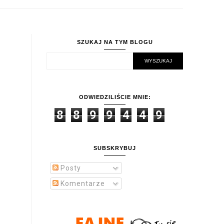
SZUKAJ NA TYM BLOGU
ODWIEDZILIŚCIE MNIE:
8
8
9
9
4
4
9
SUBSKRYBUJ
Posty
Komentarze