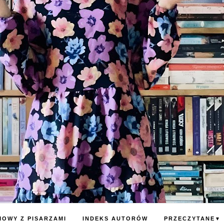
OWY Z PISARZAMI
INDEKS AUTORÓW
PRZECZYTANE
▼