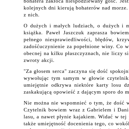
bohatera zakłóca niespodziewany gość. Jes
kolejnych dni kierują bohaterów nad morze.
z nich.
O dużych i małych ludziach, o dużych i m
książka. Paweł Jaszczuk zaprasza bowiem
pełnego niesprawiedliwości, błędów, krz
zadośćuczynienie za popełnione winy. Co waż
obecnej na kilku płaszczyznach, nie liczy s
zwroty akcji.
"Za głosem serca" zaczyna się dość spokojnie
wywołując tym samym w głowie czytelnika 
umiejętnie odkrywa niektóre karty losu d
zaskakującą opowieść z dającym sporo do m
Nie można nie wspomnieć o tym, że dość w
Czytelnik bowiem wraz z Gabrielem i Dani
lasu, a nawet płynie kajakiem. Widać w tej 
także umiejętność docenienia tego, co wokó