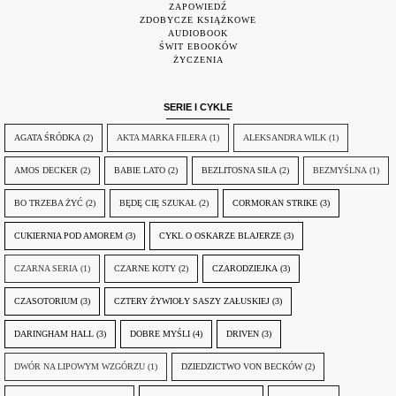
ZAPOWIEDŹ
ZDOBYCZE KSIĄŻKOWE
AUDIOBOOK
ŚWIT EBOOKÓW
ŻYCZENIA
SERIE I CYKLE
AGATA ŚRÓDKA
(2)
AKTA MARKA FILERA
(1)
ALEKSANDRA WILK
(1)
AMOS DECKER
(2)
BABIE LATO
(2)
BEZLITOSNA SIŁA
(2)
BEZMYŚLNA
(1)
BO TRZEBA ŻYĆ
(2)
BĘDĘ CIĘ SZUKAŁ
(2)
CORMORAN STRIKE
(3)
CUKIERNIA POD AMOREM
(3)
CYKL O OSKARZE BLAJERZE
(3)
CZARNA SERIA
(1)
CZARNE KOTY
(2)
CZARODZIEJKA
(3)
CZASOTORIUM
(3)
CZTERY ŻYWIOŁY SASZY ZAŁUSKIEJ
(3)
DARINGHAM HALL
(3)
DOBRE MYŚLI
(4)
DRIVEN
(3)
DWÓR NA LIPOWYM WZGÓRZU
(1)
DZIEDZICTWO VON BECKÓW
(2)