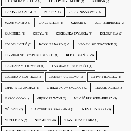
FLORENCKA TRYLOGIA
(2)
GDY OPADŁY EMOCJE
(3)
GORDIAN
(2)
IGRAJĄC Z OGNIEM
(3)
IMIĘ PANI
(3)
JACEK POSADOWSKI
(2)
JAKUB MORTKA
(1)
JAKUB STERN
(2)
JAROCIN
(2)
JOHN BEHRINGER
(2)
KAMIENIEC
(2)
KIEDY...
(2)
KOCIEWSKA TRYLOGIA
(3)
KOLORY ZŁA
(2)
KOLORY UCZUĆ
(2)
KONKURS NA ŻONĘ
(2)
KRONIKI SOSNOWIECKIE
(2)
KRYMINALNE PRZYPADKI DAISY D.
(1)
KUBA SOBAŃSKI
(9)
KUCHENNYMI DRZWIAMI
(1)
LABORATORIUM MIŁOŚCI
(1)
LEGENDA O SEANTRZE
(1)
LEGENDY ARCHEONU
(1)
LENIWA NIEDZIELA
(1)
LEPIEJ W TO UWIERZ!
(2)
LITERATURA W SPÓDNICY
(2)
MAGGIE O'DELL
(1)
MARGO COOK
(1)
MIĘDZY PRAWAMI
(2)
MIŁOŚĆ BEZ SCENARIUSZA
(2)
MÓJ SZEF
(2)
NIECZYNNE DO ODWOŁANIA
(2)
NIEMA TRYLOGIA
(3)
NIEZDOBYTA
(2)
NIEZMIENNI
(3)
NOWA PROZA POLSKA
(3)
OKIEM CUDZOZIEMKI
(3)
OWOC GRANATU
(3)
PARABELLUM
(3)