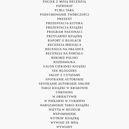
POCISK Z MOJĄ RECENZJĄ
PATRONAT
PCHLI TARG
PODSUMOWANIE TWÓRCZOŚCI
PREZENT
PREZENTACJA AUTORA
PREZENTACJA KSIĄŻKI
PROGRAM PASJONACI
PRZYGARNIJ KSIĄŻKĘ
RAPORT O BLOGACH
RECENZJA MIESIĄCA
RECENZJA NA OKŁADCE
RECENZJA NA PORTALU
REKORD POLSKI
ROZDAWAJKA
SALON CIEKAWEJ KSIĄŻKI
SEE BLOGGERS
SKLEP Z CYTATAMI
SPOTKANIE AUTORSKIE
SPOTKANIE AUTORSKIE ONLINE
TARGI KSIĄŻKI W KRAKOWIE
UNBOXING
W OBIEKTYWIE
W PIEKARNI W CUKIERNI
WARSZAWSKIE TARGI KSIĄŻKI
WIZYTA W MUZEUM
WSPOMNIENIE
WYTROP KSIĄŻKĘ
WYWIAD ZE MNĄ
WYWIADY