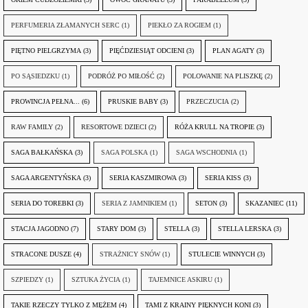
PERFUMERIA ZŁAMANYCH SERC
(1)
PIEKŁO ZA ROGIEM
(1)
PIĘTNO PIELGRZYMA
(3)
PIĘĆDZIESIĄT ODCIENI
(3)
PLAN AGATY
(3)
PO SĄSIEDZKU
(1)
PODRÓŻ PO MIŁOŚĆ
(2)
POLOWANIE NA PLISZKĘ
(2)
PROWINCJA PEŁNA...
(6)
PRUSKIE BABY
(3)
PRZECZUCIA
(2)
RAW FAMILY
(2)
RESORTOWE DZIECI
(2)
RÓŻA KRULL NA TROPIE
(3)
SAGA BAŁKAŃSKA
(3)
SAGA POLSKA
(1)
SAGA WSCHODNIA
(1)
SAGA ARGENTYŃSKA
(3)
SERIA KASZMIROWA
(3)
SERIA KISS
(3)
SERIA DO TOREBKI
(3)
SERIA Z JAMNIKIEM
(1)
SETON
(3)
SKAZANIEC
(11)
STACJA JAGODNO
(7)
STARY DOM
(3)
STELLA
(3)
STELLA LERSKA
(3)
STRACONE DUSZE
(4)
STRAŻNICY SNÓW
(1)
STULECIE WINNYCH
(3)
SZPIEDZY
(1)
SZTUKA ŻYCIA
(1)
TAJEMNICE ASKIRU
(1)
TAKIE RZECZY TYLKO Z MĘŻEM
(4)
TAMI Z KRAINY PIĘKNYCH KONI
(3)