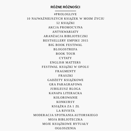
RÓŻNE RÓŻNOŚCI
#PROLOGLIVE
10 NAJWAŻNIEJSZYCH KSIĄŻEK W MOIM ŻYCIU
52 KSIĄŻKI
AKCJA PROMOCYJNA
ANTYKWARIATY
ARANŻACJA BIBLIOTECZKI
BESTSELLERY EMPIKU 2015
BIG BOOK FESTIWAL
BLOGOSTREFA
BOOK TOUR
CYTATY
ENGLISH MATTERS
FESTIWAL KSIĄŻKI W OPOLU
FRAGMENTY
FRASZKI
GADŻETY KSIĄŻKOWE
GRA PARAGRAFOWA
JUBILEUSZ BLOGA
KANAPA LITERACKA
KOLOROWANIE
KONKURSY
KSIĄŻKA ZA 1 ZŁ
LA RIVISTA
MODERACJA SPOTKANIA AUTORSKIEGO
MOJA BIBLIOTECZKA
MOJE KSIĄŻKOWE RYTUAŁY
OGŁOSZENIA