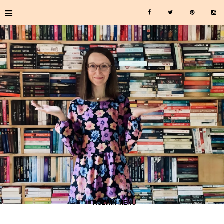
≡
≡ ROZWIŃ MENU