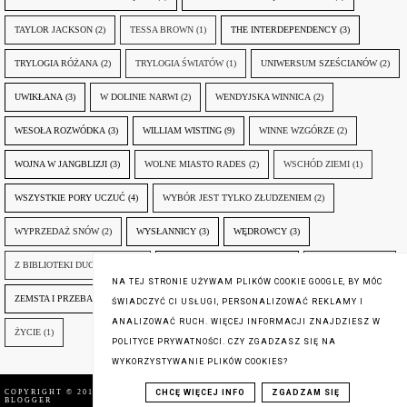
TAYLOR JACKSON
(2)
TESSA BROWN
(1)
THE INTERDEPENDENCY
(3)
TRYLOGIA RÓŻANA
(2)
TRYLOGIA ŚWIATÓW
(1)
UNIWERSUM SZEŚCIANÓW
(2)
UWIKŁANA
(3)
W DOLINIE NARWI
(2)
WENDYJSKA WINNICA
(2)
WESOŁA ROZWÓDKA
(3)
WILLIAM WISTING
(9)
WINNE WZGÓRZE
(2)
WOJNA W JANGBLIZJI
(3)
WOLNE MIASTO RADES
(2)
WSCHÓD ZIEMI
(1)
WSZYSTKIE PORY UCZUĆ
(4)
WYBÓR JEST TYLKO ZŁUDZENIEM
(2)
WYPRZEDAŻ SNÓW
(2)
WYSŁANNICY
(3)
WĘDROWCY
(3)
Z BIBLIOTEKI DUCHA GÓR
(1)
ZANIM NADEJDZIE JUTRO
(3)
ZAPOMNIANY
(2)
NA TEJ STRONIE UŻYWAM PLIKÓW COOKIE GOOGLE, BY MÓC
ZEMSTA I PRZEBACZENIE
(6)
ŚLADY ZBRODNI
(3)
ŻYCIA W ŻYCIU
(3)
ŚWIADCZYĆ CI USŁUGI, PERSONALIZOWAĆ REKLAMY I
ANALIZOWAĆ RUCH. WIĘCEJ INFORMACJI ZNAJDZIESZ W
ŻYCIE
(1)
POLITYCE PRYWATNOŚCI. CZY ZGADZASZ SIĘ NA
WYKORZYSTYWANIE PLIKÓW COOKIES?
COPYRIGHT © 2016
SUBIEKTYWNIE O KSIĄŻKACH
,
BLOG DESIGN:
CHCĘ WIĘCEJ INFO
ZGADZAM SIĘ
BLOGGER
KAROGRAFIA.PL