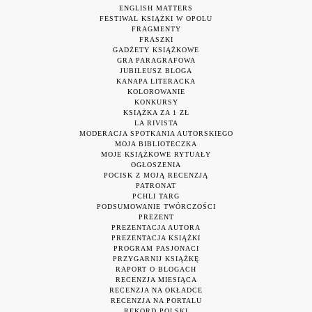
ENGLISH MATTERS
FESTIWAL KSIĄŻKI W OPOLU
FRAGMENTY
FRASZKI
GADŻETY KSIĄŻKOWE
GRA PARAGRAFOWA
JUBILEUSZ BLOGA
KANAPA LITERACKA
KOLOROWANIE
KONKURSY
KSIĄŻKA ZA 1 ZŁ
LA RIVISTA
MODERACJA SPOTKANIA AUTORSKIEGO
MOJA BIBLIOTECZKA
MOJE KSIĄŻKOWE RYTUAŁY
OGŁOSZENIA
POCISK Z MOJĄ RECENZJĄ
PATRONAT
PCHLI TARG
PODSUMOWANIE TWÓRCZOŚCI
PREZENT
PREZENTACJA AUTORA
PREZENTACJA KSIĄŻKI
PROGRAM PASJONACI
PRZYGARNIJ KSIĄŻKĘ
RAPORT O BLOGACH
RECENZJA MIESIĄCA
RECENZJA NA OKŁADCE
RECENZJA NA PORTALU
REKORD POLSKI