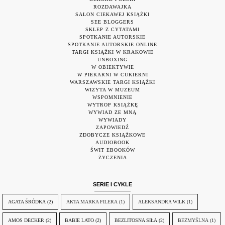
ROZDAWAJKA
SALON CIEKAWEJ KSIĄŻKI
SEE BLOGGERS
SKLEP Z CYTATAMI
SPOTKANIE AUTORSKIE
SPOTKANIE AUTORSKIE ONLINE
TARGI KSIĄŻKI W KRAKOWIE
UNBOXING
W OBIEKTYWIE
W PIEKARNI W CUKIERNI
WARSZAWSKIE TARGI KSIĄŻKI
WIZYTA W MUZEUM
WSPOMNIENIE
WYTROP KSIĄŻKĘ
WYWIAD ZE MNĄ
WYWIADY
ZAPOWIEDŹ
ZDOBYCZE KSIĄŻKOWE
AUDIOBOOK
ŚWIT EBOOKÓW
ŻYCZENIA
SERIE I CYKLE
AGATA ŚRÓDKA
(2)
AKTA MARKA FILERA
(1)
ALEKSANDRA WILK
(1)
AMOS DECKER
(2)
BABIE LATO
(2)
BEZLITOSNA SIŁA
(2)
BEZMYŚLNA
(1)