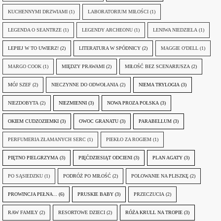
KUCHENNYMI DRZWIAMI
(1)
LABORATORIUM MIŁOŚCI
(1)
LEGENDA O SEANTRZE
(1)
LEGENDY ARCHEONU
(1)
LENIWA NIEDZIELA
(1)
LEPIEJ W TO UWIERZ!
(2)
LITERATURA W SPÓDNICY
(2)
MAGGIE O'DELL
(1)
MARGO COOK
(1)
MIĘDZY PRAWAMI
(2)
MIŁOŚĆ BEZ SCENARIUSZA
(2)
MÓJ SZEF
(2)
NIECZYNNE DO ODWOŁANIA
(2)
NIEMA TRYLOGIA
(3)
NIEZDOBYTA
(2)
NIEZMIENNI
(3)
NOWA PROZA POLSKA
(3)
OKIEM CUDZOZIEMKI
(3)
OWOC GRANATU
(3)
PARABELLUM
(3)
PERFUMERIA ZŁAMANYCH SERC
(1)
PIEKŁO ZA ROGIEM
(1)
PIĘTNO PIELGRZYMA
(3)
PIĘĆDZIESIĄT ODCIENI
(3)
PLAN AGATY
(3)
PO SĄSIEDZKU
(1)
PODRÓŻ PO MIŁOŚĆ
(2)
POLOWANIE NA PLISZKĘ
(2)
PROWINCJA PEŁNA...
(6)
PRUSKIE BABY
(3)
PRZECZUCIA
(2)
RAW FAMILY
(2)
RESORTOWE DZIECI
(2)
RÓŻA KRULL NA TROPIE
(3)