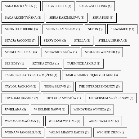
SAGA BAŁKAŃSKA
(3)
SAGA POLSKA
(1)
SAGA WSCHODNIA
(1)
SAGA ARGENTYŃSKA
(3)
SERIA KASZMIROWA
(3)
SERIA KISS
(3)
SERIA DO TOREBKI
(3)
SERIA Z JAMNIKIEM
(1)
SETON
(3)
SKAZANIEC
(11)
STACJA JAGODNO
(7)
STARY DOM
(3)
STELLA
(3)
STELLA LERSKA
(3)
STRACONE DUSZE
(4)
STRAŻNICY SNÓW
(1)
STULECIE WINNYCH
(3)
SZPIEDZY
(1)
SZTUKA ŻYCIA
(1)
TAJEMNICE ASKIRU
(1)
TAKIE RZECZY TYLKO Z MĘŻEM
(4)
TAMI Z KRAINY PIĘKNYCH KONI
(3)
TAYLOR JACKSON
(2)
TESSA BROWN
(1)
THE INTERDEPENDENCY
(3)
TRYLOGIA RÓŻANA
(2)
TRYLOGIA ŚWIATÓW
(1)
UNIWERSUM SZEŚCIANÓW
(2)
UWIKŁANA
(3)
W DOLINIE NARWI
(2)
WENDYJSKA WINNICA
(2)
WESOŁA ROZWÓDKA
(3)
WILLIAM WISTING
(9)
WINNE WZGÓRZE
(2)
WOJNA W JANGBLIZJI
(3)
WOLNE MIASTO RADES
(2)
WSCHÓD ZIEMI
(1)