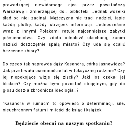
prowadzącej niewidomego ojca przez powstańczą
Warszawę i zmierzającej do… biblioteki. Jednak wszelki
ślad po niej zaginął. Mężczyzna nie traci nadziei, łapie
każdą plotkę, każdy strzępek informacji. Jednocześnie
wraz z innymi Polakami ratuje najcenniejsze zabytki
piśmiennictwa. Czy zdoła odnaleźć ukochaną, zanim
naziści doszczętnie spalą miasto? Czy uda się ocalić
bezcenne zbiory?
Do czego tak naprawdę dąży Kasandra, córka jasnowidza?
Jak przetrwała osiemnaście lat w toksycznej rodzinie? Czy
jej niepokojące wizje się ziściły? Jaki los czekał jej
bliskich? Czy można było pozostać obojętnym, gdy do
głosu doszła zbrodnicza ideologia…?
"Kasandra w ruinach” to opowieść o determinacji, sile,
nieuchronnym fatum i miłości do ksiąg i książek.
Będziecie obecni na naszym spotkaniu?