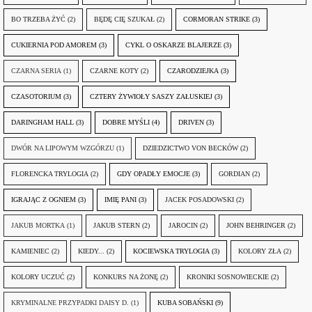
BO TRZEBA ŻYĆ
(2)
BĘDĘ CIĘ SZUKAŁ
(2)
CORMORAN STRIKE
(3)
CUKIERNIA POD AMOREM
(3)
CYKL O OSKARZE BLAJERZE
(3)
CZARNA SERIA
(1)
CZARNE KOTY
(2)
CZARODZIEJKA
(3)
CZASOTORIUM
(3)
CZTERY ŻYWIOŁY SASZY ZAŁUSKIEJ
(3)
DARINGHAM HALL
(3)
DOBRE MYŚLI
(4)
DRIVEN
(3)
DWÓR NA LIPOWYM WZGÓRZU
(1)
DZIEDZICTWO VON BECKÓW
(2)
FLORENCKA TRYLOGIA
(2)
GDY OPADŁY EMOCJE
(3)
GORDIAN
(2)
IGRAJĄC Z OGNIEM
(3)
IMIĘ PANI
(3)
JACEK POSADOWSKI
(2)
JAKUB MORTKA
(1)
JAKUB STERN
(2)
JAROCIN
(2)
JOHN BEHRINGER
(2)
KAMIENIEC
(2)
KIEDY...
(2)
KOCIEWSKA TRYLOGIA
(3)
KOLORY ZŁA
(2)
KOLORY UCZUĆ
(2)
KONKURS NA ŻONĘ
(2)
KRONIKI SOSNOWIECKIE
(2)
KRYMINALNE PRZYPADKI DAISY D.
(1)
KUBA SOBAŃSKI
(9)