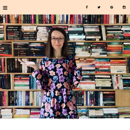
≡
≡ ROZWIŃ MENU