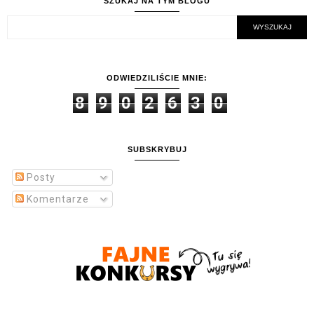
SZUKAJ NA TYM BLOGU
ODWIEDZILIŚCIE MNIE:
8
9
0
2
6
3
0
SUBSKRYBUJ
Posty
Komentarze