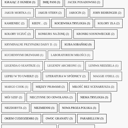
IGRAJĄC Z OGNIEM
(3)
IMIĘ PANI
(3)
JACEK POSADOWSKI
(2)
JAKUB MORTKA
(1)
JAKUB STERN
(2)
JAROCIN
(2)
JOHN BEHRINGER
(2)
KAMIENIEC
(2)
KIEDY...
(2)
KOCIEWSKA TRYLOGIA
(3)
KOLORY ZŁA
(2)
KOLORY UCZUĆ
(2)
KONKURS NA ŻONĘ
(2)
KRONIKI SOSNOWIECKIE
(2)
KRYMINALNE PRZYPADKI DAISY D.
(1)
KUBA SOBAŃSKI
(9)
KUCHENNYMI DRZWIAMI
(1)
LABORATORIUM MIŁOŚCI
(1)
LEGENDA O SEANTRZE
(1)
LEGENDY ARCHEONU
(1)
LENIWA NIEDZIELA
(1)
LEPIEJ W TO UWIERZ!
(2)
LITERATURA W SPÓDNICY
(2)
MAGGIE O'DELL
(1)
MARGO COOK
(1)
MIĘDZY PRAWAMI
(2)
MIŁOŚĆ BEZ SCENARIUSZA
(2)
MÓJ SZEF
(2)
NIECZYNNE DO ODWOŁANIA
(2)
NIEMA TRYLOGIA
(3)
NIEZDOBYTA
(2)
NIEZMIENNI
(3)
NOWA PROZA POLSKA
(3)
OKIEM CUDZOZIEMKI
(3)
OWOC GRANATU
(3)
PARABELLUM
(3)