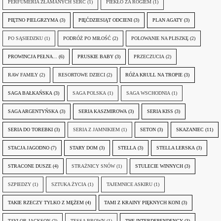
PERFUMERIA ZŁAMANYCH SERC
(1)
PIEKŁO ZA ROGIEM
(1)
PIĘTNO PIELGRZYMA
(3)
PIĘĆDZIESIĄT ODCIENI
(3)
PLAN AGATY
(3)
PO SĄSIEDZKU
(1)
PODRÓŻ PO MIŁOŚĆ
(2)
POLOWANIE NA PLISZKĘ
(2)
PROWINCJA PEŁNA...
(6)
PRUSKIE BABY
(3)
PRZECZUCIA
(2)
RAW FAMILY
(2)
RESORTOWE DZIECI
(2)
RÓŻA KRULL NA TROPIE
(3)
SAGA BAŁKAŃSKA
(3)
SAGA POLSKA
(1)
SAGA WSCHODNIA
(1)
SAGA ARGENTYŃSKA
(3)
SERIA KASZMIROWA
(3)
SERIA KISS
(3)
SERIA DO TOREBKI
(3)
SERIA Z JAMNIKIEM
(1)
SETON
(3)
SKAZANIEC
(11)
STACJA JAGODNO
(7)
STARY DOM
(3)
STELLA
(3)
STELLA LERSKA
(3)
STRACONE DUSZE
(4)
STRAŻNICY SNÓW
(1)
STULECIE WINNYCH
(3)
SZPIEDZY
(1)
SZTUKA ŻYCIA
(1)
TAJEMNICE ASKIRU
(1)
TAKIE RZECZY TYLKO Z MĘŻEM
(4)
TAMI Z KRAINY PIĘKNYCH KONI
(3)
TAYLOR JACKSON
(2)
TESSA BROWN
(1)
THE INTERDEPENDENCY
(3)