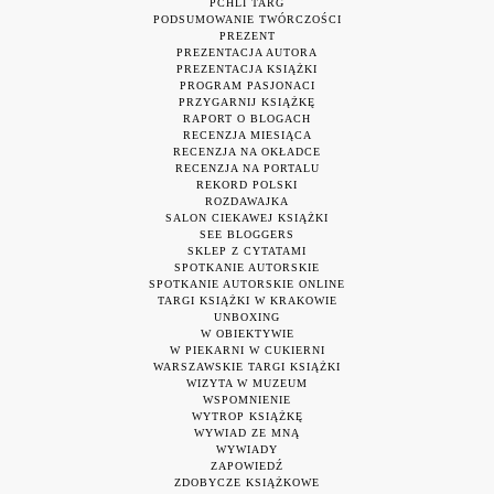
PCHLI TARG
PODSUMOWANIE TWÓRCZOŚCI
PREZENT
PREZENTACJA AUTORA
PREZENTACJA KSIĄŻKI
PROGRAM PASJONACI
PRZYGARNIJ KSIĄŻKĘ
RAPORT O BLOGACH
RECENZJA MIESIĄCA
RECENZJA NA OKŁADCE
RECENZJA NA PORTALU
REKORD POLSKI
ROZDAWAJKA
SALON CIEKAWEJ KSIĄŻKI
SEE BLOGGERS
SKLEP Z CYTATAMI
SPOTKANIE AUTORSKIE
SPOTKANIE AUTORSKIE ONLINE
TARGI KSIĄŻKI W KRAKOWIE
UNBOXING
W OBIEKTYWIE
W PIEKARNI W CUKIERNI
WARSZAWSKIE TARGI KSIĄŻKI
WIZYTA W MUZEUM
WSPOMNIENIE
WYTROP KSIĄŻKĘ
WYWIAD ZE MNĄ
WYWIADY
ZAPOWIEDŹ
ZDOBYCZE KSIĄŻKOWE