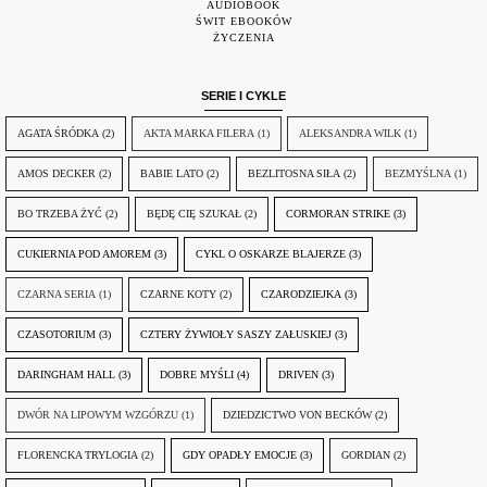
AUDIOBOOK
ŚWIT EBOOKÓW
ŻYCZENIA
SERIE I CYKLE
AGATA ŚRÓDKA
(2)
AKTA MARKA FILERA
(1)
ALEKSANDRA WILK
(1)
AMOS DECKER
(2)
BABIE LATO
(2)
BEZLITOSNA SIŁA
(2)
BEZMYŚLNA
(1)
BO TRZEBA ŻYĆ
(2)
BĘDĘ CIĘ SZUKAŁ
(2)
CORMORAN STRIKE
(3)
CUKIERNIA POD AMOREM
(3)
CYKL O OSKARZE BLAJERZE
(3)
CZARNA SERIA
(1)
CZARNE KOTY
(2)
CZARODZIEJKA
(3)
CZASOTORIUM
(3)
CZTERY ŻYWIOŁY SASZY ZAŁUSKIEJ
(3)
DARINGHAM HALL
(3)
DOBRE MYŚLI
(4)
DRIVEN
(3)
DWÓR NA LIPOWYM WZGÓRZU
(1)
DZIEDZICTWO VON BECKÓW
(2)
FLORENCKA TRYLOGIA
(2)
GDY OPADŁY EMOCJE
(3)
GORDIAN
(2)