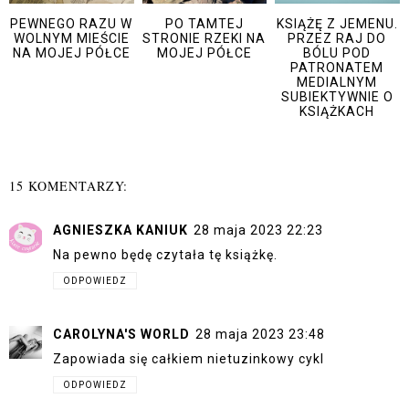
PEWNEGO RAZU W
PO TAMTEJ
KSIĄŻĘ Z JEMENU.
WOLNYM MIEŚCIE
STRONIE RZEKI NA
PRZEZ RAJ DO
NA MOJEJ PÓŁCE
MOJEJ PÓŁCE
BÓLU POD
PATRONATEM
MEDIALNYM
SUBIEKTYWNIE O
KSIĄŻKACH
15 KOMENTARZY:
AGNIESZKA KANIUK
28 maja 2023 22:23
Na pewno będę czytała tę książkę.
ODPOWIEDZ
CAROLYNA'S WORLD
28 maja 2023 23:48
Zapowiada się całkiem nietuzinkowy cykl
ODPOWIEDZ