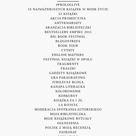
#PROLOGLIVE
10 NAJWAŻNIEJSZYCH KSIĄŻEK W MOIM ŻYCIU
52 KSIĄŻKI
AKCJA PROMOCYJNA
ANTYKWARIATY
ARANŻACJA BIBLIOTECZKI
BESTSELLERY EMPIKU 2015
BIG BOOK FESTIWAL
BLOGOSTREFA
BOOK TOUR
CYTATY
ENGLISH MATTERS
FESTIWAL KSIĄŻKI W OPOLU
FRAGMENTY
FRASZKI
GADŻETY KSIĄŻKOWE
GRA PARAGRAFOWA
JUBILEUSZ BLOGA
KANAPA LITERACKA
KOLOROWANIE
KONKURSY
KSIĄŻKA ZA 1 ZŁ
LA RIVISTA
MODERACJA SPOTKANIA AUTORSKIEGO
MOJA BIBLIOTECZKA
MOJE KSIĄŻKOWE RYTUAŁY
OGŁOSZENIA
POCISK Z MOJĄ RECENZJĄ
PATRONAT