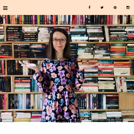
≡
≡ ROZWIŃ MENU