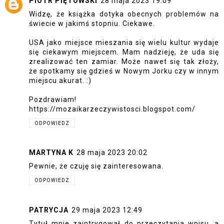
PIOTR PIĘTOWSKI
28 maja 2023 19:09
Widzę, że książka dotyka obecnych problemów na
świecie w jakimś stopniu. Ciekawe.
USA jako miejsce mieszania się wielu kultur wydaje
się ciekawym miejscem. Mam nadzieję, że uda się
zrealizować ten zamiar. Może nawet się tak złoży,
że spotkamy się gdzieś w Nowym Jorku czy w innym
miejscu akurat. :)
Pozdrawiam!
https://mozaikarzeczywistosci.blogspot.com/
ODPOWIEDZ
MARTYNA K
28 maja 2023 20:02
Pewnie, że czuję się zainteresowana.
ODPOWIEDZ
PATRYCJA
29 maja 2023 12:49
Tytuł mnie zaintrygował do przeczytania wpisu, a