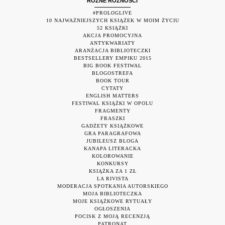
RÓŻNE RÓŻNOŚCI
#PROLOGLIVE
10 NAJWAŻNIEJSZYCH KSIĄŻEK W MOIM ŻYCIU
52 KSIĄŻKI
AKCJA PROMOCYJNA
ANTYKWARIATY
ARANŻACJA BIBLIOTECZKI
BESTSELLERY EMPIKU 2015
BIG BOOK FESTIWAL
BLOGOSTREFA
BOOK TOUR
CYTATY
ENGLISH MATTERS
FESTIWAL KSIĄŻKI W OPOLU
FRAGMENTY
FRASZKI
GADŻETY KSIĄŻKOWE
GRA PARAGRAFOWA
JUBILEUSZ BLOGA
KANAPA LITERACKA
KOLOROWANIE
KONKURSY
KSIĄŻKA ZA 1 ZŁ
LA RIVISTA
MODERACJA SPOTKANIA AUTORSKIEGO
MOJA BIBLIOTECZKA
MOJE KSIĄŻKOWE RYTUAŁY
OGŁOSZENIA
POCISK Z MOJĄ RECENZJĄ
PATRONAT