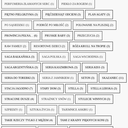
PERFUMERIA ZŁAMANYCH SERC
(1)
PIEKŁO ZA ROGIEM
(1)
PIĘTNO PIELGRZYMA
(3)
PIĘĆDZIESIĄT ODCIENI
(3)
PLAN AGATY
(3)
PO SĄSIEDZKU
(1)
PODRÓŻ PO MIŁOŚĆ
(2)
POLOWANIE NA PLISZKĘ
(2)
PROWINCJA PEŁNA...
(6)
PRUSKIE BABY
(3)
PRZECZUCIA
(2)
RAW FAMILY
(2)
RESORTOWE DZIECI
(2)
RÓŻA KRULL NA TROPIE
(3)
SAGA BAŁKAŃSKA
(3)
SAGA POLSKA
(1)
SAGA WSCHODNIA
(1)
SAGA ARGENTYŃSKA
(3)
SERIA KASZMIROWA
(3)
SERIA KISS
(3)
SERIA DO TOREBKI
(3)
SERIA Z JAMNIKIEM
(1)
SETON
(3)
SKAZANIEC
(11)
STACJA JAGODNO
(7)
STARY DOM
(3)
STELLA
(3)
STELLA LERSKA
(3)
STRACONE DUSZE
(4)
STRAŻNICY SNÓW
(1)
STULECIE WINNYCH
(3)
SZPIEDZY
(1)
SZTUKA ŻYCIA
(1)
TAJEMNICE ASKIRU
(1)
TAKIE RZECZY TYLKO Z MĘŻEM
(4)
TAMI Z KRAINY PIĘKNYCH KONI
(3)