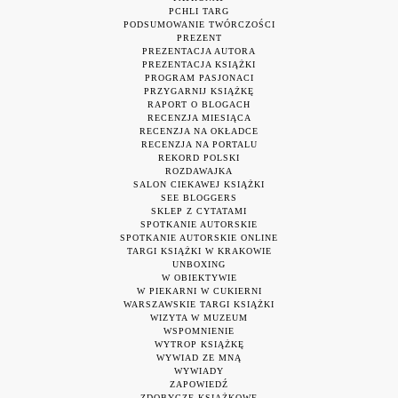
PCHLI TARG
PODSUMOWANIE TWÓRCZOŚCI
PREZENT
PREZENTACJA AUTORA
PREZENTACJA KSIĄŻKI
PROGRAM PASJONACI
PRZYGARNIJ KSIĄŻKĘ
RAPORT O BLOGACH
RECENZJA MIESIĄCA
RECENZJA NA OKŁADCE
RECENZJA NA PORTALU
REKORD POLSKI
ROZDAWAJKA
SALON CIEKAWEJ KSIĄŻKI
SEE BLOGGERS
SKLEP Z CYTATAMI
SPOTKANIE AUTORSKIE
SPOTKANIE AUTORSKIE ONLINE
TARGI KSIĄŻKI W KRAKOWIE
UNBOXING
W OBIEKTYWIE
W PIEKARNI W CUKIERNI
WARSZAWSKIE TARGI KSIĄŻKI
WIZYTA W MUZEUM
WSPOMNIENIE
WYTROP KSIĄŻKĘ
WYWIAD ZE MNĄ
WYWIADY
ZAPOWIEDŹ
ZDOBYCZE KSIĄŻKOWE