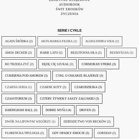
AUDIOBOOK
ŚWIT EBOOKÓW
ŻYCZENIA
SERIE I CYKLE
AGATA ŚRÓDKA
(2)
AKTA MARKA FILERA
(1)
ALEKSANDRA WILK
(1)
AMOS DECKER
(2)
BABIE LATO
(2)
BEZLITOSNA SIŁA
(2)
BEZMYŚLNA
(1)
BO TRZEBA ŻYĆ
(2)
BĘDĘ CIĘ SZUKAŁ
(2)
CORMORAN STRIKE
(3)
CUKIERNIA POD AMOREM
(3)
CYKL O OSKARZE BLAJERZE
(3)
CZARNA SERIA
(1)
CZARNE KOTY
(2)
CZARODZIEJKA
(3)
CZASOTORIUM
(3)
CZTERY ŻYWIOŁY SASZY ZAŁUSKIEJ
(3)
DARINGHAM HALL
(3)
DOBRE MYŚLI
(4)
DRIVEN
(3)
DWÓR NA LIPOWYM WZGÓRZU
(1)
DZIEDZICTWO VON BECKÓW
(2)
FLORENCKA TRYLOGIA
(2)
GDY OPADŁY EMOCJE
(3)
GORDIAN
(2)