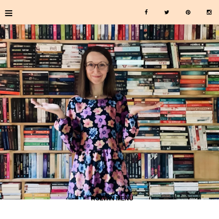
≡
≡ ROZWIŃ MENU