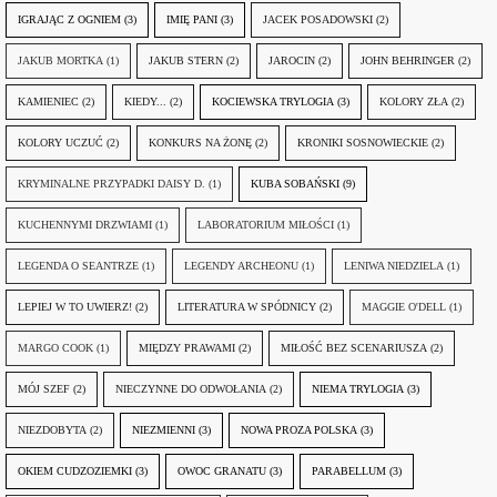
IGRAJĄC Z OGNIEM
(3)
IMIĘ PANI
(3)
JACEK POSADOWSKI
(2)
JAKUB MORTKA
(1)
JAKUB STERN
(2)
JAROCIN
(2)
JOHN BEHRINGER
(2)
KAMIENIEC
(2)
KIEDY...
(2)
KOCIEWSKA TRYLOGIA
(3)
KOLORY ZŁA
(2)
KOLORY UCZUĆ
(2)
KONKURS NA ŻONĘ
(2)
KRONIKI SOSNOWIECKIE
(2)
KRYMINALNE PRZYPADKI DAISY D.
(1)
KUBA SOBAŃSKI
(9)
KUCHENNYMI DRZWIAMI
(1)
LABORATORIUM MIŁOŚCI
(1)
LEGENDA O SEANTRZE
(1)
LEGENDY ARCHEONU
(1)
LENIWA NIEDZIELA
(1)
LEPIEJ W TO UWIERZ!
(2)
LITERATURA W SPÓDNICY
(2)
MAGGIE O'DELL
(1)
MARGO COOK
(1)
MIĘDZY PRAWAMI
(2)
MIŁOŚĆ BEZ SCENARIUSZA
(2)
MÓJ SZEF
(2)
NIECZYNNE DO ODWOŁANIA
(2)
NIEMA TRYLOGIA
(3)
NIEZDOBYTA
(2)
NIEZMIENNI
(3)
NOWA PROZA POLSKA
(3)
OKIEM CUDZOZIEMKI
(3)
OWOC GRANATU
(3)
PARABELLUM
(3)