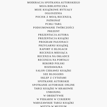
MODERACJA SPOTKANIA AUTORSKIEGO
MOJA BIBLIOTECZKA
MOJE KSIĄŻKOWE RYTUAŁY
OGŁOSZENIA
POCISK Z MOJĄ RECENZJĄ
PATRONAT
PCHLI TARG
PODSUMOWANIE TWÓRCZOŚCI
PREZENT
PREZENTACJA AUTORA
PREZENTACJA KSIĄŻKI
PROGRAM PASJONACI
PRZYGARNIJ KSIĄŻKĘ
RAPORT O BLOGACH
RECENZJA MIESIĄCA
RECENZJA NA OKŁADCE
RECENZJA NA PORTALU
REKORD POLSKI
ROZDAWAJKA
SALON CIEKAWEJ KSIĄŻKI
SEE BLOGGERS
SKLEP Z CYTATAMI
SPOTKANIE AUTORSKIE
SPOTKANIE AUTORSKIE ONLINE
TARGI KSIĄŻKI W KRAKOWIE
UNBOXING
W OBIEKTYWIE
W PIEKARNI W CUKIERNI
WARSZAWSKIE TARGI KSIĄŻKI
WIZYTA W MUZEUM