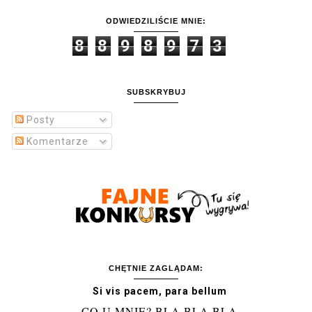
ODWIEDZILIŚCIE MNIE:
8
8
9
8
9
7
3
SUBSKRYBUJ
Posty
Komentarze
CHĘTNIE ZAGLĄDAM:
Si vis pacem, para bellum
CO U MNIE? BLA BLA BLA