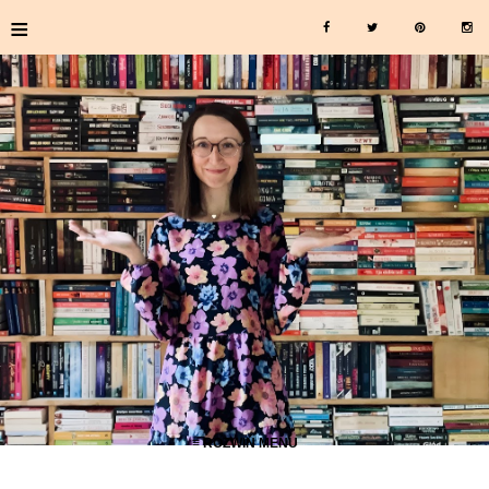
≡
≡ ROZWIŃ MENU