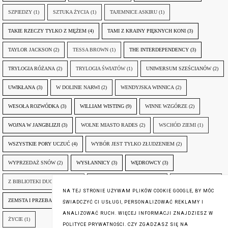
SZPIEDZY
(1)
SZTUKA ŻYCIA
(1)
TAJEMNICE ASKIRU
(1)
TAKIE RZECZY TYLKO Z MĘŻEM
(4)
TAMI Z KRAINY PIĘKNYCH KONI
(3)
TAYLOR JACKSON
(2)
TESSA BROWN
(1)
THE INTERDEPENDENCY
(3)
TRYLOGIA RÓŻANA
(2)
TRYLOGIA ŚWIATÓW
(1)
UNIWERSUM SZEŚCIANÓW
(2)
UWIKŁANA
(3)
W DOLINIE NARWI
(2)
WENDYJSKA WINNICA
(2)
WESOŁA ROZWÓDKA
(3)
WILLIAM WISTING
(9)
WINNE WZGÓRZE
(2)
WOJNA W JANGBLIZJI
(3)
WOLNE MIASTO RADES
(2)
WSCHÓD ZIEMI
(1)
WSZYSTKIE PORY UCZUĆ
(4)
WYBÓR JEST TYLKO ZŁUDZENIEM
(2)
WYPRZEDAŻ SNÓW
(2)
WYSŁANNICY
(3)
WĘDROWCY
(3)
Z BIBLIOTEKI DUCHA GÓR
(1)
ZANIM NADEJDZIE JUTRO
(3)
ZAPOMNIANY
(2)
NA TEJ STRONIE UŻYWAM PLIKÓW COOKIE GOOGLE, BY MÓC
ZEMSTA I PRZEBACZENIE
(6)
ŚLADY ZBRODNI
(3)
ŻYCIA W ŻYCIU
(3)
ŚWIADCZYĆ CI USŁUGI, PERSONALIZOWAĆ REKLAMY I
ANALIZOWAĆ RUCH. WIĘCEJ INFORMACJI ZNAJDZIESZ W
ŻYCIE
(1)
POLITYCE PRYWATNOŚCI. CZY ZGADZASZ SIĘ NA