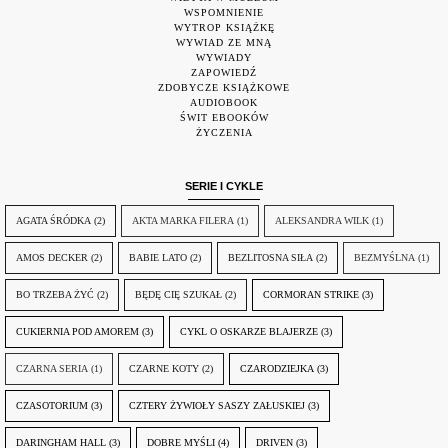
WSPOMNIENIE
WYTROP KSIĄŻKĘ
WYWIAD ZE MNĄ
WYWIADY
ZAPOWIEDŹ
ZDOBYCZE KSIĄŻKOWE
AUDIOBOOK
ŚWIT EBOOKÓW
ŻYCZENIA
SERIE I CYKLE
AGATA ŚRÓDKA
(2)
AKTA MARKA FILERA
(1)
ALEKSANDRA WILK
(1)
AMOS DECKER
(2)
BABIE LATO
(2)
BEZLITOSNA SIŁA
(2)
BEZMYŚLNA
(1)
BO TRZEBA ŻYĆ
(2)
BĘDĘ CIĘ SZUKAŁ
(2)
CORMORAN STRIKE
(3)
CUKIERNIA POD AMOREM
(3)
CYKL O OSKARZE BLAJERZE
(3)
CZARNA SERIA
(1)
CZARNE KOTY
(2)
CZARODZIEJKA
(3)
CZASOTORIUM
(3)
CZTERY ŻYWIOŁY SASZY ZAŁUSKIEJ
(3)
DARINGHAM HALL
(3)
DOBRE MYŚLI
(4)
DRIVEN
(3)