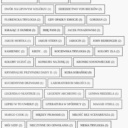
DWÓR NA LIPOWYM WZGÓRZU
(1)
DZIEDZICTWO VON BECKÓW
(2)
FLORENCKA TRYLOGIA
(2)
GDY OPADŁY EMOCJE
(3)
GORDIAN
(2)
IGRAJĄC Z OGNIEM
(3)
IMIĘ PANI
(3)
JACEK POSADOWSKI
(2)
JAKUB MORTKA
(1)
JAKUB STERN
(2)
JAROCIN
(2)
JOHN BEHRINGER
(2)
KAMIENIEC
(2)
KIEDY...
(2)
KOCIEWSKA TRYLOGIA
(3)
KOLORY ZŁA
(2)
KOLORY UCZUĆ
(2)
KONKURS NA ŻONĘ
(2)
KRONIKI SOSNOWIECKIE
(2)
KRYMINALNE PRZYPADKI DAISY D.
(1)
KUBA SOBAŃSKI
(9)
KUCHENNYMI DRZWIAMI
(1)
LABORATORIUM MIŁOŚCI
(1)
LEGENDA O SEANTRZE
(1)
LEGENDY ARCHEONU
(1)
LENIWA NIEDZIELA
(1)
LEPIEJ W TO UWIERZ!
(2)
LITERATURA W SPÓDNICY
(2)
MAGGIE O'DELL
(1)
MARGO COOK
(1)
MIĘDZY PRAWAMI
(2)
MIŁOŚĆ BEZ SCENARIUSZA
(2)
MÓJ SZEF
(2)
NIECZYNNE DO ODWOŁANIA
(2)
NIEMA TRYLOGIA
(3)