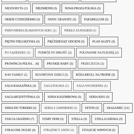
NIEZDOBYTA
(2)
NIEZMIENNI
(3)
NOWA PROZA POLSKA
(3)
OKIEM CUDZOZIEMKI
(3)
OWOC GRANATU
(3)
PARABELLUM
(3)
PERFUMERIA ZŁAMANYCH SERC
(1)
PIEKŁO ZA ROGIEM
(1)
PIĘTNO PIELGRZYMA
(3)
PIĘĆDZIESIĄT ODCIENI
(3)
PLAN AGATY
(3)
PO SĄSIEDZKU
(1)
PODRÓŻ PO MIŁOŚĆ
(2)
POLOWANIE NA PLISZKĘ
(2)
PROWINCJA PEŁNA...
(6)
PRUSKIE BABY
(3)
PRZECZUCIA
(2)
RAW FAMILY
(2)
RESORTOWE DZIECI
(2)
RÓŻA KRULL NA TROPIE
(3)
SAGA BAŁKAŃSKA
(3)
SAGA POLSKA
(1)
SAGA WSCHODNIA
(1)
SAGA ARGENTYŃSKA
(3)
SERIA KASZMIROWA
(3)
SERIA KISS
(3)
SERIA DO TOREBKI
(3)
SERIA Z JAMNIKIEM
(1)
SETON
(3)
SKAZANIEC
(11)
STACJA JAGODNO
(7)
STARY DOM
(3)
STELLA
(3)
STELLA LERSKA
(3)
STRACONE DUSZE
(4)
STRAŻNICY SNÓW
(1)
STULECIE WINNYCH
(3)