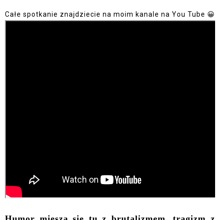
Całe spotkanie znajdziecie na moim kanale na You Tube 😀
Humor miesza się tu z brutalizmem, tragizm z