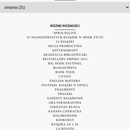
RÓŻNE RÓŻNOŚCI
#PROLOGLIVE
10 NAJWAŻNIEJSZYCH KSIĄŻEK W MOIM ŻYCIU
52 KSIĄŻKI
AKCJA PROMOCYJNA
ANTYKWARIATY
ARANŻACJA BIBLIOTECZKI
BESTSELLERY EMPIKU 2015
BIG BOOK FESTIWAL
BLOGOSTREFA
BOOK TOUR
CYTATY
ENGLISH MATTERS
FESTIWAL KSIĄŻKI W OPOLU
FRAGMENTY
FRASZKI
GADŻETY KSIĄŻKOWE
GRA PARAGRAFOWA
JUBILEUSZ BLOGA
KANAPA LITERACKA
KOLOROWANIE
KONKURSY
KSIĄŻKA ZA 1 ZŁ
LA RIVISTA