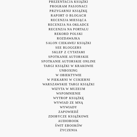
PREZENTACJA KSIĄŻKI
PROGRAM PASJONACI
PRZYGARNIJ KSIĄŻKĘ
RAPORT O BLOGACH
RECENZJA MIESIĄCA
RECENZJA NA OKŁADCE
RECENZJA NA PORTALU
REKORD POLSKI
ROZDAWAJKA
SALON CIEKAWEJ KSIĄŻKI
SEE BLOGGERS
SKLEP Z CYTATAMI
SPOTKANIE AUTORSKIE
SPOTKANIE AUTORSKIE ONLINE
TARGI KSIĄŻKI W KRAKOWIE
UNBOXING
W OBIEKTYWIE
W PIEKARNI W CUKIERNI
WARSZAWSKIE TARGI KSIĄŻKI
WIZYTA W MUZEUM
WSPOMNIENIE
WYTROP KSIĄŻKĘ
WYWIAD ZE MNĄ
WYWIADY
ZAPOWIEDŹ
ZDOBYCZE KSIĄŻKOWE
AUDIOBOOK
ŚWIT EBOOKÓW
ŻYCZENIA