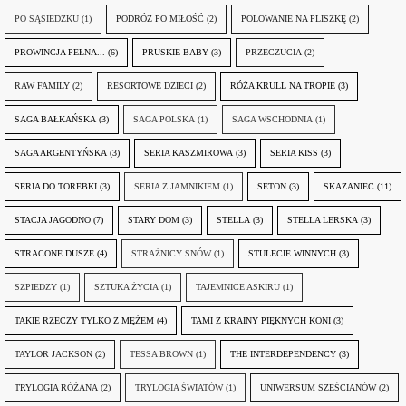
PO SĄSIEDZKU
(1)
PODRÓŻ PO MIŁOŚĆ
(2)
POLOWANIE NA PLISZKĘ
(2)
PROWINCJA PEŁNA...
(6)
PRUSKIE BABY
(3)
PRZECZUCIA
(2)
RAW FAMILY
(2)
RESORTOWE DZIECI
(2)
RÓŻA KRULL NA TROPIE
(3)
SAGA BAŁKAŃSKA
(3)
SAGA POLSKA
(1)
SAGA WSCHODNIA
(1)
SAGA ARGENTYŃSKA
(3)
SERIA KASZMIROWA
(3)
SERIA KISS
(3)
SERIA DO TOREBKI
(3)
SERIA Z JAMNIKIEM
(1)
SETON
(3)
SKAZANIEC
(11)
STACJA JAGODNO
(7)
STARY DOM
(3)
STELLA
(3)
STELLA LERSKA
(3)
STRACONE DUSZE
(4)
STRAŻNICY SNÓW
(1)
STULECIE WINNYCH
(3)
SZPIEDZY
(1)
SZTUKA ŻYCIA
(1)
TAJEMNICE ASKIRU
(1)
TAKIE RZECZY TYLKO Z MĘŻEM
(4)
TAMI Z KRAINY PIĘKNYCH KONI
(3)
TAYLOR JACKSON
(2)
TESSA BROWN
(1)
THE INTERDEPENDENCY
(3)
TRYLOGIA RÓŻANA
(2)
TRYLOGIA ŚWIATÓW
(1)
UNIWERSUM SZEŚCIANÓW
(2)