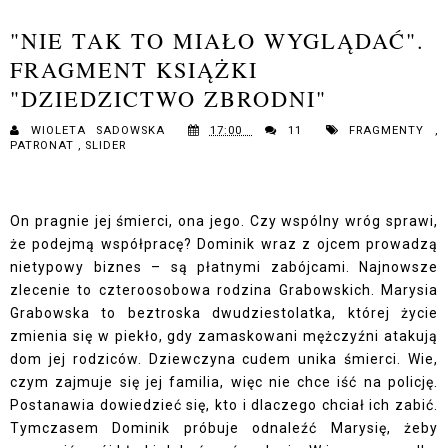
"NIE TAK TO MIAŁO WYGLĄDAĆ".
FRAGMENT KSIĄŻKI
"DZIEDZICTWO ZBRODNI"
WIOLETA SADOWSKA
17:00
11
FRAGMENTY
,
PATRONAT
,
SLIDER
On pragnie jej śmierci, ona jego. Czy wspólny wróg sprawi,
że podejmą współpracę? Dominik wraz z ojcem prowadzą
nietypowy biznes – są płatnymi zabójcami. Najnowsze
zlecenie to czteroosobowa rodzina Grabowskich. Marysia
Grabowska to beztroska dwudziestolatka, której życie
zmienia się w piekło, gdy zamaskowani mężczyźni atakują
dom jej rodziców. Dziewczyna cudem unika śmierci. Wie,
czym zajmuje się jej familia, więc nie chce iść na policję.
Postanawia dowiedzieć się, kto i dlaczego chciał ich zabić.
Tymczasem Dominik próbuje odnaleźć Marysię, żeby