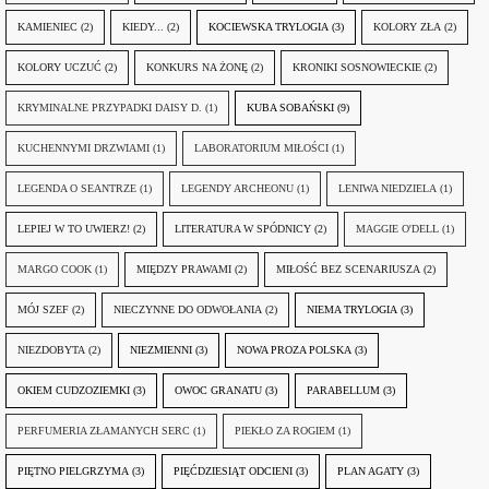
KAMIENIEC
(2)
KIEDY...
(2)
KOCIEWSKA TRYLOGIA
(3)
KOLORY ZŁA
(2)
KOLORY UCZUĆ
(2)
KONKURS NA ŻONĘ
(2)
KRONIKI SOSNOWIECKIE
(2)
KRYMINALNE PRZYPADKI DAISY D.
(1)
KUBA SOBAŃSKI
(9)
KUCHENNYMI DRZWIAMI
(1)
LABORATORIUM MIŁOŚCI
(1)
LEGENDA O SEANTRZE
(1)
LEGENDY ARCHEONU
(1)
LENIWA NIEDZIELA
(1)
LEPIEJ W TO UWIERZ!
(2)
LITERATURA W SPÓDNICY
(2)
MAGGIE O'DELL
(1)
MARGO COOK
(1)
MIĘDZY PRAWAMI
(2)
MIŁOŚĆ BEZ SCENARIUSZA
(2)
MÓJ SZEF
(2)
NIECZYNNE DO ODWOŁANIA
(2)
NIEMA TRYLOGIA
(3)
NIEZDOBYTA
(2)
NIEZMIENNI
(3)
NOWA PROZA POLSKA
(3)
OKIEM CUDZOZIEMKI
(3)
OWOC GRANATU
(3)
PARABELLUM
(3)
PERFUMERIA ZŁAMANYCH SERC
(1)
PIEKŁO ZA ROGIEM
(1)
PIĘTNO PIELGRZYMA
(3)
PIĘĆDZIESIĄT ODCIENI
(3)
PLAN AGATY
(3)