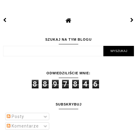
SZUKAJ NA TYM BLOGU
ODWIEDZILIŚCIE MNIE:
8
8
9
7
8
4
6
SUBSKRYBUJ
Posty
Komentarze