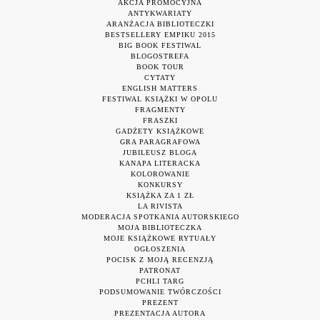
AKCJA PROMOCYJNA
ANTYKWARIATY
ARANŻACJA BIBLIOTECZKI
BESTSELLERY EMPIKU 2015
BIG BOOK FESTIWAL
BLOGOSTREFA
BOOK TOUR
CYTATY
ENGLISH MATTERS
FESTIWAL KSIĄŻKI W OPOLU
FRAGMENTY
FRASZKI
GADŻETY KSIĄŻKOWE
GRA PARAGRAFOWA
JUBILEUSZ BLOGA
KANAPA LITERACKA
KOLOROWANIE
KONKURSY
KSIĄŻKA ZA 1 ZŁ
LA RIVISTA
MODERACJA SPOTKANIA AUTORSKIEGO
MOJA BIBLIOTECZKA
MOJE KSIĄŻKOWE RYTUAŁY
OGŁOSZENIA
POCISK Z MOJĄ RECENZJĄ
PATRONAT
PCHLI TARG
PODSUMOWANIE TWÓRCZOŚCI
PREZENT
PREZENTACJA AUTORA