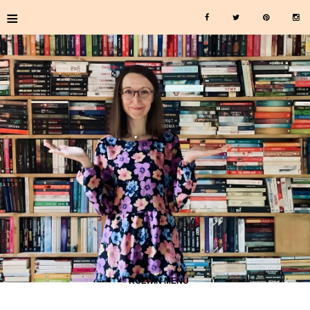
≡
≡ ROZWIŃ MENU