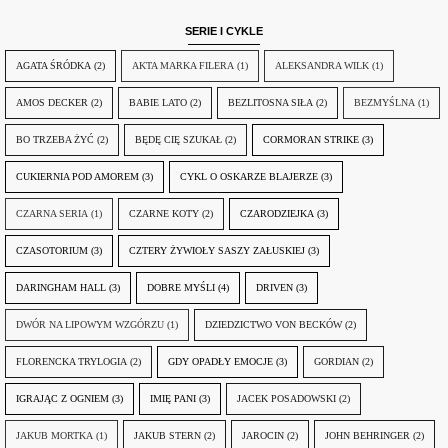
SERIE I CYKLE
AGATA ŚRÓDKA
(2)
AKTA MARKA FILERA
(1)
ALEKSANDRA WILK
(1)
AMOS DECKER
(2)
BABIE LATO
(2)
BEZLITOSNA SIŁA
(2)
BEZMYŚLNA
(1)
BO TRZEBA ŻYĆ
(2)
BĘDĘ CIĘ SZUKAŁ
(2)
CORMORAN STRIKE
(3)
CUKIERNIA POD AMOREM
(3)
CYKL O OSKARZE BLAJERZE
(3)
CZARNA SERIA
(1)
CZARNE KOTY
(2)
CZARODZIEJKA
(3)
CZASOTORIUM
(3)
CZTERY ŻYWIOŁY SASZY ZAŁUSKIEJ
(3)
DARINGHAM HALL
(3)
DOBRE MYŚLI
(4)
DRIVEN
(3)
DWÓR NA LIPOWYM WZGÓRZU
(1)
DZIEDZICTWO VON BECKÓW
(2)
FLORENCKA TRYLOGIA
(2)
GDY OPADŁY EMOCJE
(3)
GORDIAN
(2)
IGRAJĄC Z OGNIEM
(3)
IMIĘ PANI
(3)
JACEK POSADOWSKI
(2)
JAKUB MORTKA
(1)
JAKUB STERN
(2)
JAROCIN
(2)
JOHN BEHRINGER
(2)