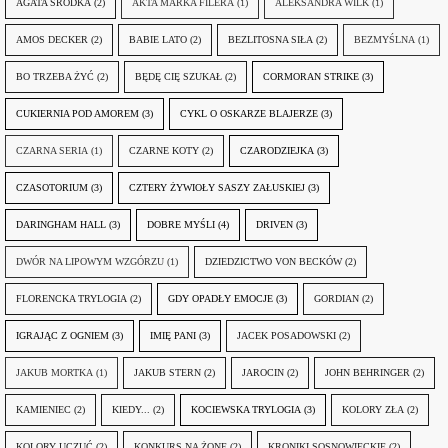
AGATA ŚRÓDKA
(2)
AKTA MARKA FILERA
(1)
ALEKSANDRA WILK
(1)
AMOS DECKER
(2)
BABIE LATO
(2)
BEZLITOSNA SIŁA
(2)
BEZMYŚLNA
(1)
BO TRZEBA ŻYĆ
(2)
BĘDĘ CIĘ SZUKAŁ
(2)
CORMORAN STRIKE
(3)
CUKIERNIA POD AMOREM
(3)
CYKL O OSKARZE BLAJERZE
(3)
CZARNA SERIA
(1)
CZARNE KOTY
(2)
CZARODZIEJKA
(3)
CZASOTORIUM
(3)
CZTERY ŻYWIOŁY SASZY ZAŁUSKIEJ
(3)
DARINGHAM HALL
(3)
DOBRE MYŚLI
(4)
DRIVEN
(3)
DWÓR NA LIPOWYM WZGÓRZU
(1)
DZIEDZICTWO VON BECKÓW
(2)
FLORENCKA TRYLOGIA
(2)
GDY OPADŁY EMOCJE
(3)
GORDIAN
(2)
IGRAJĄC Z OGNIEM
(3)
IMIĘ PANI
(3)
JACEK POSADOWSKI
(2)
JAKUB MORTKA
(1)
JAKUB STERN
(2)
JAROCIN
(2)
JOHN BEHRINGER
(2)
KAMIENIEC
(2)
KIEDY...
(2)
KOCIEWSKA TRYLOGIA
(3)
KOLORY ZŁA
(2)
KOLORY UCZUĆ
(2)
KONKURS NA ŻONĘ
(2)
KRONIKI SOSNOWIECKIE
(2)