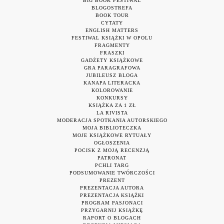
BIG BOOK FESTIWAL
BLOGOSTREFA
BOOK TOUR
CYTATY
ENGLISH MATTERS
FESTIWAL KSIĄŻKI W OPOLU
FRAGMENTY
FRASZKI
GADŻETY KSIĄŻKOWE
GRA PARAGRAFOWA
JUBILEUSZ BLOGA
KANAPA LITERACKA
KOLOROWANIE
KONKURSY
KSIĄŻKA ZA 1 ZŁ
LA RIVISTA
MODERACJA SPOTKANIA AUTORSKIEGO
MOJA BIBLIOTECZKA
MOJE KSIĄŻKOWE RYTUAŁY
OGŁOSZENIA
POCISK Z MOJĄ RECENZJĄ
PATRONAT
PCHLI TARG
PODSUMOWANIE TWÓRCZOŚCI
PREZENT
PREZENTACJA AUTORA
PREZENTACJA KSIĄŻKI
PROGRAM PASJONACI
PRZYGARNIJ KSIĄŻKĘ
RAPORT O BLOGACH