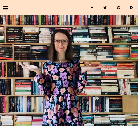
≡
≡ ROZWIŃ MENU