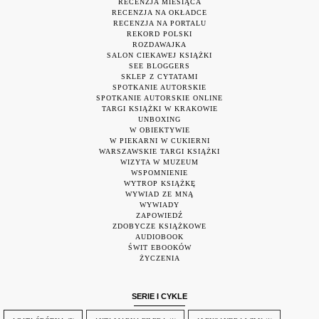
RECENZJA MIESIĄCA
RECENZJA NA OKŁADCE
RECENZJA NA PORTALU
REKORD POLSKI
ROZDAWAJKA
SALON CIEKAWEJ KSIĄŻKI
SEE BLOGGERS
SKLEP Z CYTATAMI
SPOTKANIE AUTORSKIE
SPOTKANIE AUTORSKIE ONLINE
TARGI KSIĄŻKI W KRAKOWIE
UNBOXING
W OBIEKTYWIE
W PIEKARNI W CUKIERNI
WARSZAWSKIE TARGI KSIĄŻKI
WIZYTA W MUZEUM
WSPOMNIENIE
WYTROP KSIĄŻKĘ
WYWIAD ZE MNĄ
WYWIADY
ZAPOWIEDŹ
ZDOBYCZE KSIĄŻKOWE
AUDIOBOOK
ŚWIT EBOOKÓW
ŻYCZENIA
SERIE I CYKLE