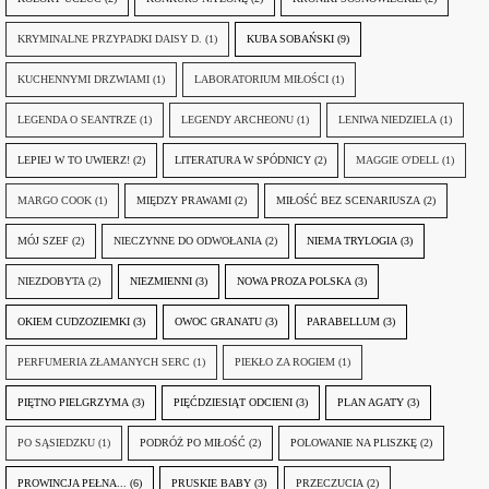
KRYMINALNE PRZYPADKI DAISY D.
(1)
KUBA SOBAŃSKI
(9)
KUCHENNYMI DRZWIAMI
(1)
LABORATORIUM MIŁOŚCI
(1)
LEGENDA O SEANTRZE
(1)
LEGENDY ARCHEONU
(1)
LENIWA NIEDZIELA
(1)
LEPIEJ W TO UWIERZ!
(2)
LITERATURA W SPÓDNICY
(2)
MAGGIE O'DELL
(1)
MARGO COOK
(1)
MIĘDZY PRAWAMI
(2)
MIŁOŚĆ BEZ SCENARIUSZA
(2)
MÓJ SZEF
(2)
NIECZYNNE DO ODWOŁANIA
(2)
NIEMA TRYLOGIA
(3)
NIEZDOBYTA
(2)
NIEZMIENNI
(3)
NOWA PROZA POLSKA
(3)
OKIEM CUDZOZIEMKI
(3)
OWOC GRANATU
(3)
PARABELLUM
(3)
PERFUMERIA ZŁAMANYCH SERC
(1)
PIEKŁO ZA ROGIEM
(1)
PIĘTNO PIELGRZYMA
(3)
PIĘĆDZIESIĄT ODCIENI
(3)
PLAN AGATY
(3)
PO SĄSIEDZKU
(1)
PODRÓŻ PO MIŁOŚĆ
(2)
POLOWANIE NA PLISZKĘ
(2)
PROWINCJA PEŁNA...
(6)
PRUSKIE BABY
(3)
PRZECZUCIA
(2)