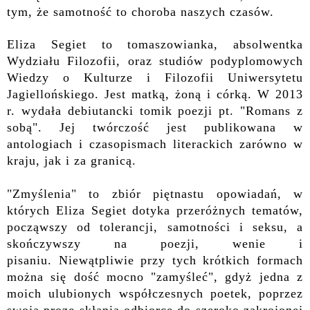
tym, że samotność to choroba naszych czasów.
Eliza Segiet to tomaszowianka, absolwentka
Wydziału Filozofii, oraz studiów podyplomowych
Wiedzy o Kulturze i Filozofii Uniwersytetu
Jagiellońskiego. Jest matką, żoną i córką. W 2013
r. wydała debiutancki tomik poezji pt. "Romans z
sobą". Jej twórczość jest publikowana w
antologiach i czasopismach literackich zarówno w
kraju, jak i za granicą.
"Zmyślenia" to zbiór piętnastu opowiadań, w
których Eliza Segiet dotyka przeróżnych tematów,
począwszy od tolerancji, samotności i seksu, a
skończywszy na poezji, wenie i
pisaniu.
Niewątpliwie przy tych krótkich formach
można się dość mocno "zamyśleć", gdyż jedna z
moich ulubionych współczesnych poetek, poprzez
swoją prozę skłania odbiorcę do szeroko zakrojonej