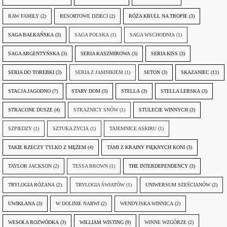
RAW FAMILY
(2)
RESORTOWE DZIECI
(2)
RÓŻA KRULL NA TROPIE
(3)
SAGA BAŁKAŃSKA
(3)
SAGA POLSKA
(1)
SAGA WSCHODNIA
(1)
SAGA ARGENTYŃSKA
(3)
SERIA KASZMIROWA
(3)
SERIA KISS
(3)
SERIA DO TOREBKI
(3)
SERIA Z JAMNIKIEM
(1)
SETON
(3)
SKAZANIEC
(11)
STACJA JAGODNO
(7)
STARY DOM
(3)
STELLA
(3)
STELLA LERSKA
(3)
STRACONE DUSZE
(4)
STRAŻNICY SNÓW
(1)
STULECIE WINNYCH
(3)
SZPIEDZY
(1)
SZTUKA ŻYCIA
(1)
TAJEMNICE ASKIRU
(1)
TAKIE RZECZY TYLKO Z MĘŻEM
(4)
TAMI Z KRAINY PIĘKNYCH KONI
(3)
TAYLOR JACKSON
(2)
TESSA BROWN
(1)
THE INTERDEPENDENCY
(3)
TRYLOGIA RÓŻANA
(2)
TRYLOGIA ŚWIATÓW
(1)
UNIWERSUM SZEŚCIANÓW
(2)
UWIKŁANA
(3)
W DOLINIE NARWI
(2)
WENDYJSKA WINNICA
(2)
WESOŁA ROZWÓDKA
(3)
WILLIAM WISTING
(9)
WINNE WZGÓRZE
(2)