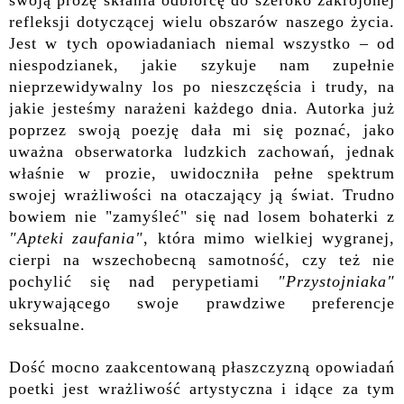
refleksji dotyczącej wielu obszarów naszego życia.
Jest w tych opowiadaniach niemal wszystko – od
niespodzianek, jakie szykuje nam zupełnie
nieprzewidywalny los po nieszczęścia i trudy, na
jakie jesteśmy narażeni każdego dnia. Autorka już
poprzez swoją poezję dała mi się poznać, jako
uważna obserwatorka ludzkich zachowań, jednak
właśnie w prozie, uwidoczniła pełne spektrum
swojej wrażliwości na otaczający ją świat. Trudno
bowiem nie "zamyśleć" się nad losem bohaterki z
"Apteki zaufania"
, która mimo wielkiej wygranej,
cierpi na wszechobecną samotność, czy też nie
pochylić się nad perypetiami
"Przystojniaka"
ukrywającego swoje prawdziwe preferencje
seksualne.
Dość mocno zaakcentowaną płaszczyzną opowiadań
poetki jest wrażliwość artystyczna i idące za tym