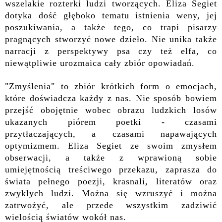
wszelakie rozterki ludzi tworzących. Eliza Segiet
dotyka dość głęboko tematu istnienia weny, jej
poszukiwania, a także tego, co trapi pisarzy
pragnących stworzyć nowe dzieło. Nie unika także
narracji z perspektywy psa czy też elfa, co
niewątpliwie urozmaica cały zbiór opowiadań.
"Zmyślenia" to zbiór krótkich form o emocjach,
które doświadcza każdy z nas. Nie sposób bowiem
przejść obojętnie wobec obrazu ludzkich losów
ukazanych piórem poetki - czasami
przytłaczających, a czasami napawających
optymizmem. Eliza Segiet ze swoim zmysłem
obserwacji, a także z wprawioną sobie
umiejętnością treściwego przekazu, zaprasza do
świata pełnego poezji, krasnali, literatów oraz
zwykłych ludzi. Można się wzruszyć i można
zatrwożyć, ale przede wszystkim zadziwić
wielością światów wokół nas.