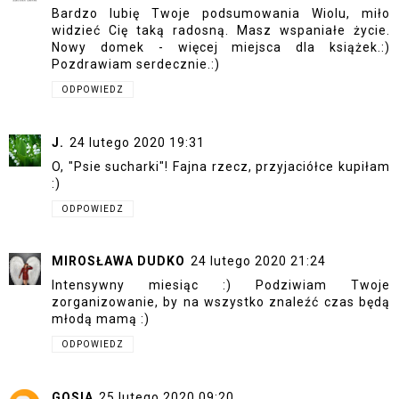
Bardzo lubię Twoje podsumowania Wiolu, miło
widzieć Cię taką radosną. Masz wspaniałe życie.
Nowy domek - więcej miejsca dla książek.:)
Pozdrawiam serdecznie.:)
ODPOWIEDZ
J.
24 lutego 2020 19:31
O, "Psie sucharki"! Fajna rzecz, przyjaciółce kupiłam
:)
ODPOWIEDZ
MIROSŁAWA DUDKO
24 lutego 2020 21:24
Intensywny miesiąc :) Podziwiam Twoje
zorganizowanie, by na wszystko znaleźć czas będą
młodą mamą :)
ODPOWIEDZ
GOSIA
25 lutego 2020 09:20