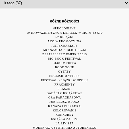
RÓŻNE RÓŻNOŚCI
#PROLOGLIVE
10 NAJWAŻNIEJSZYCH KSIĄŻEK W MOIM ŻYCIU
52 KSIĄŻKI
AKCJA PROMOCYJNA
ANTYKWARIATY
ARANŻACJA BIBLIOTECZKI
BESTSELLERY EMPIKU 2015
BIG BOOK FESTIWAL
BLOGOSTREFA
BOOK TOUR
CYTATY
ENGLISH MATTERS
FESTIWAL KSIĄŻKI W OPOLU
FRAGMENTY
FRASZKI
GADŻETY KSIĄŻKOWE
GRA PARAGRAFOWA
JUBILEUSZ BLOGA
KANAPA LITERACKA
KOLOROWANIE
KONKURSY
KSIĄŻKA ZA 1 ZŁ
LA RIVISTA
MODERACJA SPOTKANIA AUTORSKIEGO