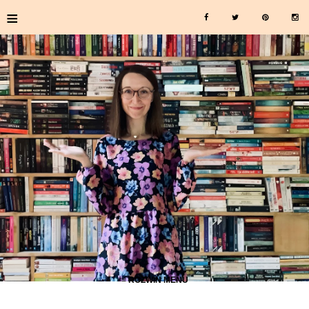
≡
≡ ROZWIŃ MENU