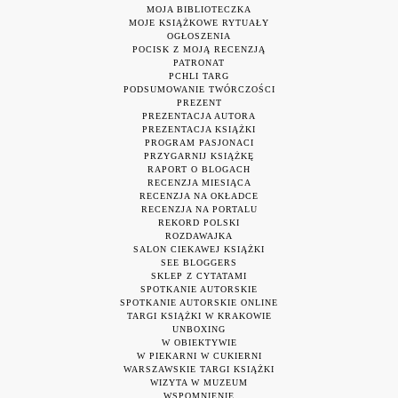
MOJA BIBLIOTECZKA
MOJE KSIĄŻKOWE RYTUAŁY
OGŁOSZENIA
POCISK Z MOJĄ RECENZJĄ
PATRONAT
PCHLI TARG
PODSUMOWANIE TWÓRCZOŚCI
PREZENT
PREZENTACJA AUTORA
PREZENTACJA KSIĄŻKI
PROGRAM PASJONACI
PRZYGARNIJ KSIĄŻKĘ
RAPORT O BLOGACH
RECENZJA MIESIĄCA
RECENZJA NA OKŁADCE
RECENZJA NA PORTALU
REKORD POLSKI
ROZDAWAJKA
SALON CIEKAWEJ KSIĄŻKI
SEE BLOGGERS
SKLEP Z CYTATAMI
SPOTKANIE AUTORSKIE
SPOTKANIE AUTORSKIE ONLINE
TARGI KSIĄŻKI W KRAKOWIE
UNBOXING
W OBIEKTYWIE
W PIEKARNI W CUKIERNI
WARSZAWSKIE TARGI KSIĄŻKI
WIZYTA W MUZEUM
WSPOMNIENIE