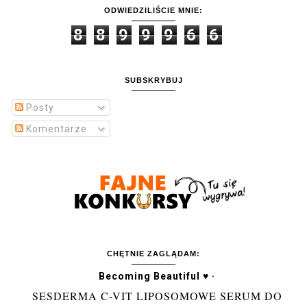
ODWIEDZILIŚCIE MNIE:
8
8
9
9
9
6
6
SUBSKRYBUJ
Posty
Komentarze
CHĘTNIE ZAGLĄDAM:
Becoming Beautiful ♥ ·
SESDERMA C-VIT LIPOSOMOWE SERUM DO