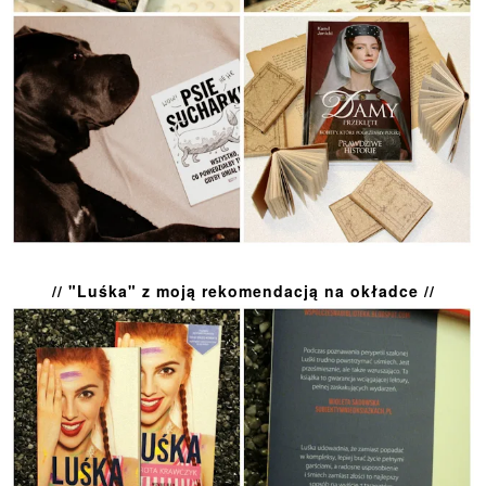
// "Luśka" z moją rekomendacją na okładce //