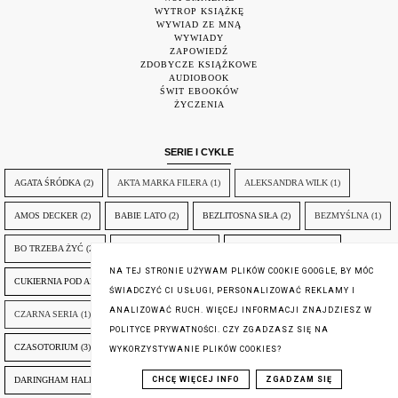
WYTROP KSIĄŻKĘ
WYWIAD ZE MNĄ
WYWIADY
ZAPOWIEDŹ
ZDOBYCZE KSIĄŻKOWE
AUDIOBOOK
ŚWIT EBOOKÓW
ŻYCZENIA
SERIE I CYKLE
AGATA ŚRÓDKA
(2)
AKTA MARKA FILERA
(1)
ALEKSANDRA WILK
(1)
AMOS DECKER
(2)
BABIE LATO
(2)
BEZLITOSNA SIŁA
(2)
BEZMYŚLNA
(1)
BO TRZEBA ŻYĆ
(2)
BĘDĘ CIĘ SZUKAŁ
(2)
CORMORAN STRIKE
(3)
NA TEJ STRONIE UŻYWAM PLIKÓW COOKIE GOOGLE, BY MÓC
CUKIERNIA POD AMOREM
(3)
CYKL O OSKARZE BLAJERZE
(3)
ŚWIADCZYĆ CI USŁUGI, PERSONALIZOWAĆ REKLAMY I
ANALIZOWAĆ RUCH. WIĘCEJ INFORMACJI ZNAJDZIESZ W
CZARNA SERIA
(1)
CZARNE KOTY
(2)
CZARODZIEJKA
(3)
POLITYCE PRYWATNOŚCI. CZY ZGADZASZ SIĘ NA
CZASOTORIUM
(3)
CZTERY ŻYWIOŁY SASZY ZAŁUSKIEJ
(3)
WYKORZYSTYWANIE PLIKÓW COOKIES?
DARINGHAM HALL
(3)
DOBRE MYŚLI
(4)
DRIVEN
(3)
CHCĘ WIĘCEJ INFO
ZGADZAM SIĘ