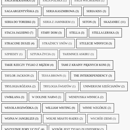
SAGA BAŁKAŃSKA
(3)
SAGA POLSKA
(1)
SAGA WSCHODNIA
(1)
SAGA ARGENTYŃSKA
(3)
SERIA KASZMIROWA
(3)
SERIA KISS
(3)
SERIA DO TOREBKI
(3)
SERIA Z JAMNIKIEM
(1)
SETON
(3)
SKAZANIEC
(11)
STACJA JAGODNO
(7)
STARY DOM
(3)
STELLA
(3)
STELLA LERSKA
(3)
STRACONE DUSZE
(4)
STRAŻNICY SNÓW
(1)
STULECIE WINNYCH
(3)
SZPIEDZY
(1)
SZTUKA ŻYCIA
(1)
TAJEMNICE ASKIRU
(1)
TAKIE RZECZY TYLKO Z MĘŻEM
(4)
TAMI Z KRAINY PIĘKNYCH KONI
(3)
TAYLOR JACKSON
(2)
TESSA BROWN
(1)
THE INTERDEPENDENCY
(3)
TRYLOGIA RÓŻANA
(2)
TRYLOGIA ŚWIATÓW
(1)
UNIWERSUM SZEŚCIANÓW
(2)
UWIKŁANA
(3)
W DOLINIE NARWI
(2)
WENDYJSKA WINNICA
(2)
WESOŁA ROZWÓDKA
(3)
WILLIAM WISTING
(9)
WINNE WZGÓRZE
(2)
WOJNA W JANGBLIZJI
(3)
WOLNE MIASTO RADES
(2)
WSCHÓD ZIEMI
(1)
WSZYSTKIE PORY UCZUĆ
(4)
WYBÓR JEST TYLKO ZŁUDZENIEM
(2)