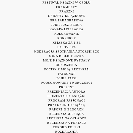
FESTIWAL KSIĄŻKI W OPOLU
FRAGMENTY
FRASZKI
GADŻETY KSIĄŻKOWE
GRA PARAGRAFOWA
JUBILEUSZ BLOGA
KANAPA LITERACKA
KOLOROWANIE
KONKURSY
KSIĄŻKA ZA 1 ZŁ
LA RIVISTA
MODERACJA SPOTKANIA AUTORSKIEGO
MOJA BIBLIOTECZKA
MOJE KSIĄŻKOWE RYTUAŁY
OGŁOSZENIA
POCISK Z MOJĄ RECENZJĄ
PATRONAT
PCHLI TARG
PODSUMOWANIE TWÓRCZOŚCI
PREZENT
PREZENTACJA AUTORA
PREZENTACJA KSIĄŻKI
PROGRAM PASJONACI
PRZYGARNIJ KSIĄŻKĘ
RAPORT O BLOGACH
RECENZJA MIESIĄCA
RECENZJA NA OKŁADCE
RECENZJA NA PORTALU
REKORD POLSKI
ROZDAWAJKA