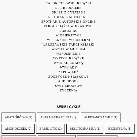
SALON CIEKAWEJ KSIĄŻKI
SEE BLOGGERS
SKLEP Z CYTATAMI
SPOTKANIE AUTORSKIE
SPOTKANIE AUTORSKIE ONLINE
TARGI KSIĄŻKI W KRAKOWIE
UNBOXING
W OBIEKTYWIE
W PIEKARNI W CUKIERNI
WARSZAWSKIE TARGI KSIĄŻKI
WIZYTA W MUZEUM
WSPOMNIENIE
WYTROP KSIĄŻKĘ
WYWIAD ZE MNĄ
WYWIADY
ZAPOWIEDŹ
ZDOBYCZE KSIĄŻKOWE
AUDIOBOOK
ŚWIT EBOOKÓW
ŻYCZENIA
SERIE I CYKLE
AGATA ŚRÓDKA
(2)
AKTA MARKA FILERA
(1)
ALEKSANDRA WILK
(1)
AMOS DECKER
(2)
BABIE LATO
(2)
BEZLITOSNA SIŁA
(2)
BEZMYŚLNA
(1)