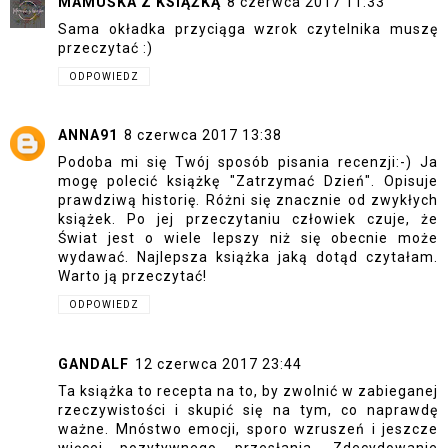
MAMUŚKA Z KSIĄŻKĄ
8 czerwca 2017 11:33
Sama okładka przyciąga wzrok czytelnika muszę
przeczytać :)
ODPOWIEDZ
ANNA91
8 czerwca 2017 13:38
Podoba mi się Twój sposób pisania recenzji:-) Ja
mogę polecić książkę "Zatrzymać Dzień". Opisuje
prawdziwą historię. Różni się znacznie od zwykłych
książek. Po jej przeczytaniu człowiek czuje, że
Świat jest o wiele lepszy niż się obecnie może
wydawać. Najlepsza książka jaką dotąd czytałam.
Warto ją przeczytać!
ODPOWIEDZ
GANDALF
12 czerwca 2017 23:44
Ta książka to recepta na to, by zwolnić w zabieganej
rzeczywistości i skupić się na tym, co naprawdę
ważne. Mnóstwo emocji, sporo wzruszeń i jeszcze
więcej pozytywnego przesłania. Zdecydowanie