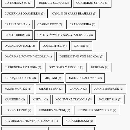
BO TRZEBA ŻYĆ
(2)
BĘDĘ CIĘ SZUKAŁ
(2)
CORMORAN STRIKE
(3)
CUKIERNIA POD AMOREM
(3)
CYKL O OSKARZE BLAJERZE
(3)
CZARNA SERIA
(1)
CZARNE KOTY
(2)
CZARODZIEJKA
(3)
CZASOTORIUM
(3)
CZTERY ŻYWIOŁY SASZY ZAŁUSKIEJ
(3)
DARINGHAM HALL
(3)
DOBRE MYŚLI
(4)
DRIVEN
(3)
DWÓR NA LIPOWYM WZGÓRZU
(1)
DZIEDZICTWO VON BECKÓW
(2)
FLORENCKA TRYLOGIA
(2)
GDY OPADŁY EMOCJE
(3)
GORDIAN
(2)
IGRAJĄC Z OGNIEM
(3)
IMIĘ PANI
(3)
JACEK POSADOWSKI
(2)
JAKUB MORTKA
(1)
JAKUB STERN
(2)
JAROCIN
(2)
JOHN BEHRINGER
(2)
KAMIENIEC
(2)
KIEDY...
(2)
KOCIEWSKA TRYLOGIA
(3)
KOLORY ZŁA
(2)
KOLORY UCZUĆ
(2)
KONKURS NA ŻONĘ
(2)
KRONIKI SOSNOWIECKIE
(2)
KRYMINALNE PRZYPADKI DAISY D.
(1)
KUBA SOBAŃSKI
(9)