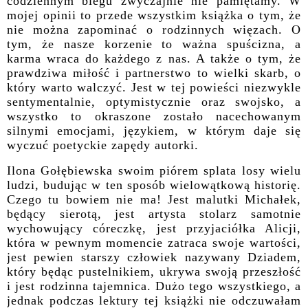
codziennym biegu zwyczajnie nie pamiętamy. W
mojej opinii to przede wszystkim książka o tym, że
nie można zapominać o rodzinnych więzach. O
tym, że nasze korzenie to ważna spuścizna, a
karma wraca do każdego z nas. A także o tym, że
prawdziwa miłość i partnerstwo to wielki skarb, o
który warto walczyć. Jest w tej powieści niezwykle
sentymentalnie, optymistycznie oraz swojsko, a
wszystko to okraszone zostało nacechowanym
silnymi emocjami, językiem, w którym daje się
wyczuć poetyckie zapędy autorki.
Ilona Gołębiewska swoim piórem splata losy wielu
ludzi, budując w ten sposób wielowątkową historię.
Czego tu bowiem nie ma! Jest malutki Michałek,
będący sierotą, jest artysta stolarz samotnie
wychowujący córeczkę, jest przyjaciółka Alicji,
która w pewnym momencie zatraca swoje wartości,
jest pewien starszy człowiek nazywany Dziadem,
który będąc pustelnikiem, ukrywa swoją przeszłość
i jest rodzinna tajemnica. Dużo tego wszystkiego, a
jednak podczas lektury tej książki nie odczuwałam