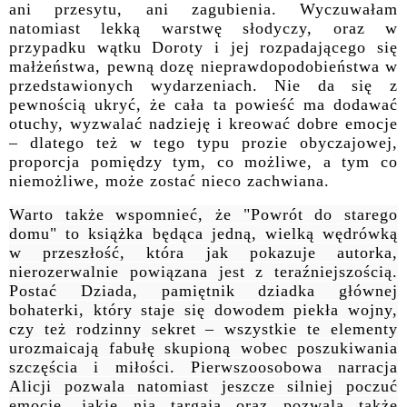
ani przesytu, ani zagubienia. Wyczuwałam
natomiast lekką warstwę słodyczy, oraz w
przypadku wątku Doroty i jej rozpadającego się
małżeństwa, pewną dozę nieprawdopodobieństwa w
przedstawionych wydarzeniach. Nie da się z
pewnością ukryć, że cała ta powieść ma dodawać
otuchy, wyzwalać nadzieję i kreować dobre emocje
– dlatego też w tego typu prozie obyczajowej,
proporcja pomiędzy tym, co możliwe, a tym co
niemożliwe, może zostać nieco zachwiana.
Warto także wspomnieć, że "Powrót do starego
domu" to książka będąca jedną, wielką wędrówką
w przeszłość, która jak pokazuje autorka,
nierozerwalnie powiązana jest z teraźniejszością.
Postać Dziada, pamiętnik dziadka głównej
bohaterki, który staje się dowodem piekła wojny,
czy też rodzinny sekret – wszystkie te elementy
urozmaicają fabułę skupioną wobec poszukiwania
szczęścia i miłości. Pierwszoosobowa narracja
Alicji pozwala natomiast jeszcze silniej poczuć
emocje, jakie nią targają oraz pozwala także