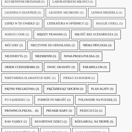
KUCHENNYMI DRZWIAMI
(1)
LABORATORIUM MIŁOŚCI
(1)
LEGENDA O SEANTRZE
(1)
LEGENDY ARCHEONU
(1)
LENIWA NIEDZIELA
(1)
LEPIEJ W TO UWIERZ!
(2)
LITERATURA W SPÓDNICY
(2)
MAGGIE O'DELL
(1)
MARGO COOK
(1)
MIĘDZY PRAWAMI
(2)
MIŁOŚĆ BEZ SCENARIUSZA
(2)
MÓJ SZEF
(2)
NIECZYNNE DO ODWOŁANIA
(2)
NIEMA TRYLOGIA
(3)
NIEZDOBYTA
(2)
NIEZMIENNI
(3)
NOWA PROZA POLSKA
(3)
OKIEM CUDZOZIEMKI
(3)
OWOC GRANATU
(3)
PARABELLUM
(3)
PERFUMERIA ZŁAMANYCH SERC
(1)
PIEKŁO ZA ROGIEM
(1)
PIĘTNO PIELGRZYMA
(3)
PIĘĆDZIESIĄT ODCIENI
(3)
PLAN AGATY
(3)
PO SĄSIEDZKU
(1)
PODRÓŻ PO MIŁOŚĆ
(2)
POLOWANIE NA PLISZKĘ
(2)
PROWINCJA PEŁNA...
(6)
PRUSKIE BABY
(3)
PRZECZUCIA
(2)
RAW FAMILY
(2)
RESORTOWE DZIECI
(2)
RÓŻA KRULL NA TROPIE
(3)