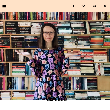
≡
≡ ROZWIŃ MENU