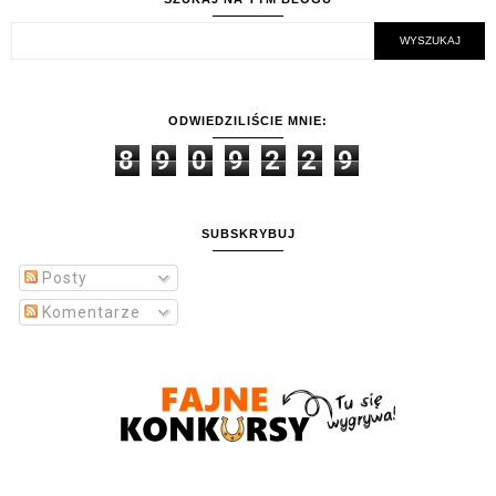
ODWIEDZILIŚCIE MNIE:
8
9
0
9
2
2
9
SUBSKRYBUJ
Posty
Komentarze