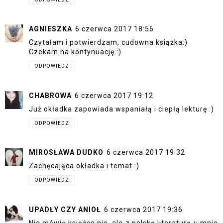
AGNIESZKA
6 czerwca 2017 18:56
Czytałam i potwierdzam, cudowna książka:)
Czekam na kontynuację :)
ODPOWIEDZ
CHABROWA
6 czerwca 2017 19:12
Już okładka zapowiada wspaniałą i ciepłą lekturę :)
ODPOWIEDZ
MIROSŁAWA DUDKO
6 czerwca 2017 19:32
Zachęcająca okładka i temat :)
ODPOWIEDZ
UPADŁY CZY ANIOŁ
6 czerwca 2017 19:36
Nie mówię książce nie, ale z polską literaturą u mnie