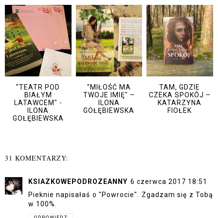
"TEATR POD
"MIŁOŚĆ MA
TAM, GDZIE
BIAŁYM
TWOJE IMIĘ" –
CZEKA SPOKÓJ –
LATAWCEM" -
ILONA
KATARZYNA
ILONA
GOŁĘBIEWSKA
FIOŁEK
GOŁĘBIEWSKA
31 KOMENTARZY:
KSIAZKOWEPODROZEANNY
6 czerwca 2017 18:51
Pieknie napisałaś o "Powrocie". Zgadzam się z Tobą
w 100%.
ODPOWIEDZ