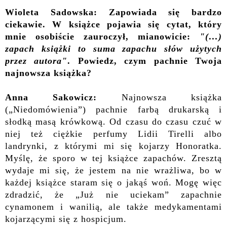
Wioleta Sadowska: Zapowiada się bardzo
ciekawie.
W książce pojawia się cytat, który
mnie osobiście zauroczył, mianowicie:
"(…)
zapach książki to suma zapachu słów użytych
przez autora"
. Powiedz, czym pachnie Twoja
najnowsza książka?
Anna Sakowicz:
Najnowsza książka
(„Niedomówienia”) pachnie farbą drukarską i
słodką masą krówkową. Od czasu do czasu czuć w
niej też ciężkie perfumy Lidii Tirelli albo
landrynki, z którymi mi się kojarzy Honoratka.
Myślę, że sporo w tej książce zapachów. Zresztą
wydaje mi się, że jestem na nie wrażliwa, bo w
każdej książce staram się o jakąś woń. Mogę więc
zdradzić, że „Już nie uciekam” zapachnie
cynamonem i wanilią, ale także medykamentami
kojarzącymi się z hospicjum.