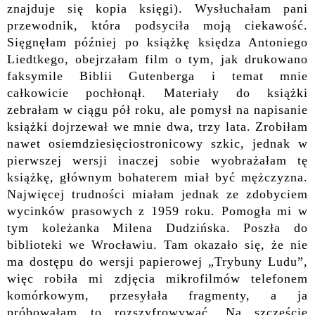
znajduje się kopia księgi). Wysłuchałam pani
przewodnik, która podsyciła moją ciekawość.
Sięgnęłam później po książkę księdza Antoniego
Liedtkego, obejrzałam film o tym, jak drukowano
faksymile Biblii Gutenberga i temat mnie
całkowicie pochłonął. Materiały do książki
zebrałam w ciągu pół roku, ale pomysł na napisanie
książki dojrzewał we mnie dwa, trzy lata. Zrobiłam
nawet osiemdziesięciostronicowy szkic, jednak w
pierwszej wersji inaczej sobie wyobrażałam tę
książkę, głównym bohaterem miał być mężczyzna.
Najwięcej trudności miałam jednak ze zdobyciem
wycinków prasowych z 1959 roku. Pomogła mi w
tym koleżanka Milena Dudzińska. Poszła do
biblioteki we Wrocławiu. Tam okazało się, że nie
ma dostępu do wersji papierowej „Trybuny Ludu”,
więc robiła mi zdjęcia mikrofilmów telefonem
komórkowym, przesyłała fragmenty, a ja
próbowałam to rozszyfrowywać. Na szczęście