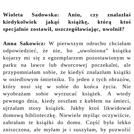
Wioleta Sadowska: Aniu, czy znalazłaś
kiedykolwiek jakąś książkę, którą ktoś
specjalnie zostawił, uszczegóławiając, uwolnił?
Anna Sakowicz:
W pierwszym odruchu chciałam
odpowiedzieć, że nie, bo „uwolniona” książka
kojarzy mi się z egzemplarzem pozostawionym w
parku na ławce lub dworcowej poczekalni, ale
przypomniałam sobie, że kiedyś znalazłam książki
w osiedlowym śmietniku. To jeden z tych obrazów,
który nosi się w sobie do końca życia. Nie
wyobrażam sobie wyrzucać książek. A wtedy
pewnego dnia, kiedy zeszłam z kubłem na śmieci,
ujrzałam stosy książek. Jakby ktoś likwidował
domową biblioteczkę. Niewiele myśląc oczywiście,
zabrałam te książki do domu. Część była lekko
zniszczona, ale myłam je i suszyłam, by pozwolić