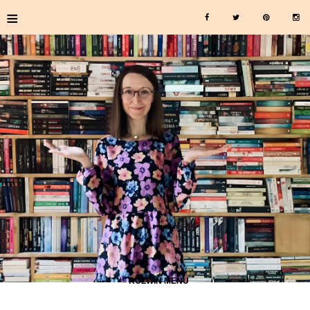
≡
≡ ROZWIŃ MENU