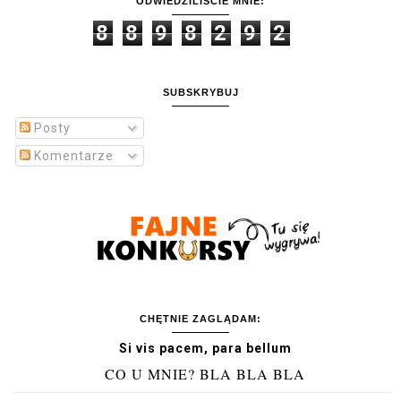
ODWIEDZILIŚCIE MNIE:
8
8
9
8
2
9
2
SUBSKRYBUJ
Posty
Komentarze
CHĘTNIE ZAGLĄDAM:
Si vis pacem, para bellum
CO U MNIE? BLA BLA BLA