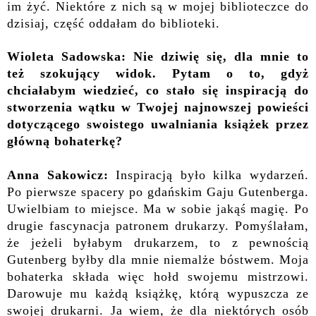
im żyć. Niektóre z nich są w mojej biblioteczce do
dzisiaj, część oddałam do biblioteki.
Wioleta Sadowska: Nie dziwię się, dla mnie to
też szokujący widok.
Pytam o to, gdyż
chciałabym wiedzieć, co stało się inspiracją do
stworzenia wątku w Twojej najnowszej powieści
dotyczącego swoistego uwalniania książek przez
główną bohaterkę?
Anna Sakowicz:
Inspiracją było kilka wydarzeń.
Po pierwsze spacery po gdańskim Gaju Gutenberga.
Uwielbiam to miejsce. Ma w sobie jakąś magię. Po
drugie fascynacja patronem drukarzy. Pomyślałam,
że jeżeli byłabym drukarzem, to z pewnością
Gutenberg byłby dla mnie niemalże bóstwem. Moja
bohaterka składa więc hołd swojemu mistrzowi.
Darowuje mu każdą książkę, którą wypuszcza ze
swojej drukarni. Ja wiem, że dla niektórych osób