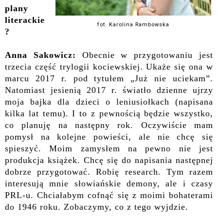
plany
literackie
fot. Karolina Rambowska
?
Anna Sakowicz:
Obecnie w przygotowaniu jest
trzecia część trylogii kociewskiej. Ukaże się ona w
marcu 2017 r. pod tytułem „Już nie uciekam”.
Natomiast jesienią 2017 r. światło dzienne ujrzy
moja bajka dla dzieci o leniusiołkach (napisana
kilka lat temu). I to z pewnością będzie wszystko,
co planuję na następny rok. Oczywiście mam
pomysł na kolejne powieści, ale nie chcę się
spieszyć. Moim zamysłem na pewno nie jest
produkcja książek. Chcę się do napisania następnej
dobrze przygotować. Robię research. Tym razem
interesują mnie słowiańskie demony, ale i czasy
PRL-u. Chciałabym cofnąć się z moimi bohaterami
do 1946 roku. Zobaczymy, co z tego wyjdzie.