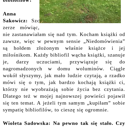
bibliofilów?
Anna
Sakowicz:
Szc
zerze mówiąc,
nie zastanawiałam się nad tym. Kocham książki od
zawsze, więc w pewnym sensie „Niedomówienia”
są hołdem złożonym właśnie książce i jej
miłośnikom. Każdy bibliofil wącha książki, szanuje
je, darzy uczuciami, przywiązuje się do
nagromadzonych w domu woluminów. Ciągle
wokół słyszymy, jak mało ludzie czytają, a rzadko
mówi się o tym, jak bardzo kochają książki ci,
którzy nie wyobrażają sobie życia bez czytania.
Dlatego też w mojej najnowszej powieści pojawił
się ten temat. A jeżeli tym samym „kupiłam” sobie
sympatię bibliofilów, to cieszę się ogromnie.
Wioleta Sadowska: Na pewno tak się stało.
Czy