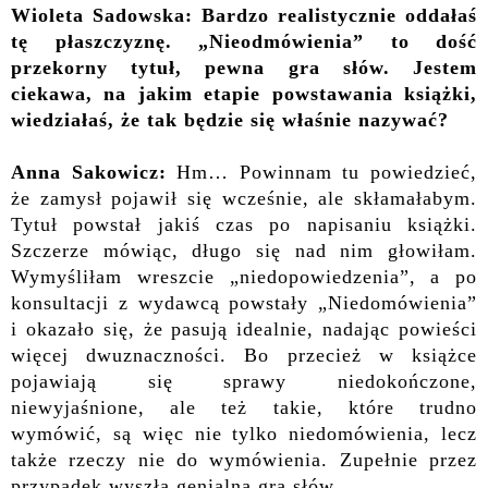
Wioleta Sadowska: Bardzo realistycznie oddałaś
tę płaszczyznę.
„Nieodmówienia” to dość
przekorny tytuł, pewna gra słów. Jestem
ciekawa, na jakim etapie powstawania książki,
wiedziałaś, że tak będzie się właśnie nazywać?
Anna Sakowicz:
Hm… Powinnam tu powiedzieć,
że zamysł pojawił się wcześnie, ale skłamałabym.
Tytuł powstał jakiś czas po napisaniu książki.
Szczerze mówiąc, długo się nad nim głowiłam.
Wymyśliłam wreszcie „niedopowiedzenia”, a po
konsultacji z wydawcą powstały „Niedomówienia”
i okazało się, że pasują idealnie, nadając powieści
więcej dwuznaczności. Bo przecież w książce
pojawiają się sprawy niedokończone,
niewyjaśnione, ale też takie, które trudno
wymówić, są więc nie tylko niedomówienia, lecz
także rzeczy nie do wymówienia. Zupełnie przez
przypadek wyszła genialna gra słów.