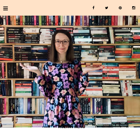
≡
≡ ROZWIŃ MENU