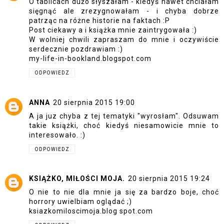
O tablicach dużo słyszałam - kiedyś nawet chciałam
sięgnąć ale zrezygnowałam - i chyba dobrze
patrząc na różne historie na faktach :P
Post ciekawy a i książka mnie zaintrygowała :)
W wolniej chwili zapraszam do mnie i oczywiście
serdecznie pozdrawiam :)
my-life-in-bookland.blogspot.com
ODPOWIEDZ
ANNA
20 sierpnia 2015 19:00
A ja juz chyba z tej tematyki "wyrosłam". Odsuwam
takie książki, choć kiedyś niesamowicie mnie to
interesowało. :)
ODPOWIEDZ
KSIĄŻKO, MIŁOŚCI MOJA.
20 sierpnia 2015 19:24
O nie to nie dla mnie ja się za bardzo boje, choć
horrory uwielbiam oglądać ;)
ksiazkomiloscimoja.blog spot.com