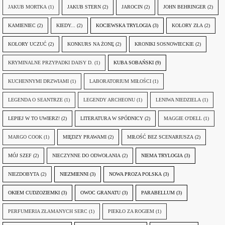
JAKUB MORTKA
(1)
JAKUB STERN
(2)
JAROCIN
(2)
JOHN BEHRINGER
(2)
KAMIENIEC
(2)
KIEDY...
(2)
KOCIEWSKA TRYLOGIA
(3)
KOLORY ZŁA
(2)
KOLORY UCZUĆ
(2)
KONKURS NA ŻONĘ
(2)
KRONIKI SOSNOWIECKIE
(2)
KRYMINALNE PRZYPADKI DAISY D.
(1)
KUBA SOBAŃSKI
(9)
KUCHENNYMI DRZWIAMI
(1)
LABORATORIUM MIŁOŚCI
(1)
LEGENDA O SEANTRZE
(1)
LEGENDY ARCHEONU
(1)
LENIWA NIEDZIELA
(1)
LEPIEJ W TO UWIERZ!
(2)
LITERATURA W SPÓDNICY
(2)
MAGGIE O'DELL
(1)
MARGO COOK
(1)
MIĘDZY PRAWAMI
(2)
MIŁOŚĆ BEZ SCENARIUSZA
(2)
MÓJ SZEF
(2)
NIECZYNNE DO ODWOŁANIA
(2)
NIEMA TRYLOGIA
(3)
NIEZDOBYTA
(2)
NIEZMIENNI
(3)
NOWA PROZA POLSKA
(3)
OKIEM CUDZOZIEMKI
(3)
OWOC GRANATU
(3)
PARABELLUM
(3)
PERFUMERIA ZŁAMANYCH SERC
(1)
PIEKŁO ZA ROGIEM
(1)