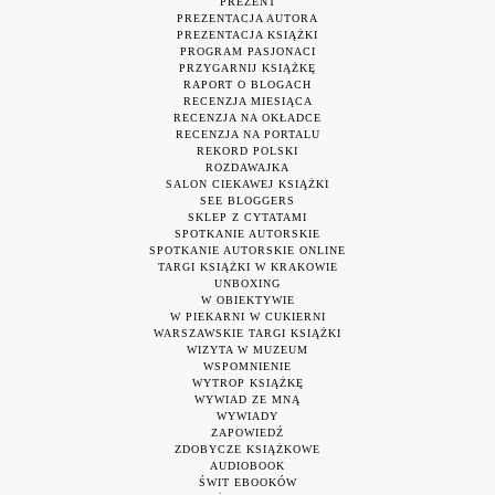
PREZENT
PREZENTACJA AUTORA
PREZENTACJA KSIĄŻKI
PROGRAM PASJONACI
PRZYGARNIJ KSIĄŻKĘ
RAPORT O BLOGACH
RECENZJA MIESIĄCA
RECENZJA NA OKŁADCE
RECENZJA NA PORTALU
REKORD POLSKI
ROZDAWAJKA
SALON CIEKAWEJ KSIĄŻKI
SEE BLOGGERS
SKLEP Z CYTATAMI
SPOTKANIE AUTORSKIE
SPOTKANIE AUTORSKIE ONLINE
TARGI KSIĄŻKI W KRAKOWIE
UNBOXING
W OBIEKTYWIE
W PIEKARNI W CUKIERNI
WARSZAWSKIE TARGI KSIĄŻKI
WIZYTA W MUZEUM
WSPOMNIENIE
WYTROP KSIĄŻKĘ
WYWIAD ZE MNĄ
WYWIADY
ZAPOWIEDŹ
ZDOBYCZE KSIĄŻKOWE
AUDIOBOOK
ŚWIT EBOOKÓW