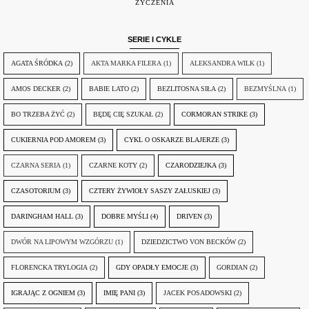
ŻYCZENIA
SERIE I CYKLE
AGATA ŚRÓDKA
(2)
AKTA MARKA FILERA
(1)
ALEKSANDRA WILK
(1)
AMOS DECKER
(2)
BABIE LATO
(2)
BEZLITOSNA SIŁA
(2)
BEZMYŚLNA
(1)
BO TRZEBA ŻYĆ
(2)
BĘDĘ CIĘ SZUKAŁ
(2)
CORMORAN STRIKE
(3)
CUKIERNIA POD AMOREM
(3)
CYKL O OSKARZE BLAJERZE
(3)
CZARNA SERIA
(1)
CZARNE KOTY
(2)
CZARODZIEJKA
(3)
CZASOTORIUM
(3)
CZTERY ŻYWIOŁY SASZY ZAŁUSKIEJ
(3)
DARINGHAM HALL
(3)
DOBRE MYŚLI
(4)
DRIVEN
(3)
DWÓR NA LIPOWYM WZGÓRZU
(1)
DZIEDZICTWO VON BECKÓW
(2)
FLORENCKA TRYLOGIA
(2)
GDY OPADŁY EMOCJE
(3)
GORDIAN
(2)
IGRAJĄC Z OGNIEM
(3)
IMIĘ PANI
(3)
JACEK POSADOWSKI
(2)