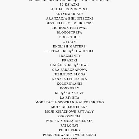
52 KSIĄŻKI
AKCJA PROMOCYJNA
ANTYKWARIATY
ARANŻACJA BIBLIOTECZKI
BESTSELLERY EMPIKU 2015
BIG BOOK FESTIWAL
BLOGOSTREFA
BOOK TOUR
CYTATY
ENGLISH MATTERS
FESTIWAL KSIĄŻKI W OPOLU
FRAGMENTY
FRASZKI
GADŻETY KSIĄŻKOWE
GRA PARAGRAFOWA
JUBILEUSZ BLOGA
KANAPA LITERACKA
KOLOROWANIE
KONKURSY
KSIĄŻKA ZA 1 ZŁ
LA RIVISTA
MODERACJA SPOTKANIA AUTORSKIEGO
MOJA BIBLIOTECZKA
MOJE KSIĄŻKOWE RYTUAŁY
OGŁOSZENIA
POCISK Z MOJĄ RECENZJĄ
PATRONAT
PCHLI TARG
PODSUMOWANIE TWÓRCZOŚCI