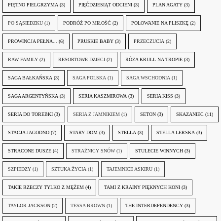
PIĘTNO PIELGRZYMA
(3)
PIĘĆDZIESIĄT ODCIENI
(3)
PLAN AGATY
(3)
PO SĄSIEDZKU
(1)
PODRÓŻ PO MIŁOŚĆ
(2)
POLOWANIE NA PLISZKĘ
(2)
PROWINCJA PEŁNA...
(6)
PRUSKIE BABY
(3)
PRZECZUCIA
(2)
RAW FAMILY
(2)
RESORTOWE DZIECI
(2)
RÓŻA KRULL NA TROPIE
(3)
SAGA BAŁKAŃSKA
(3)
SAGA POLSKA
(1)
SAGA WSCHODNIA
(1)
SAGA ARGENTYŃSKA
(3)
SERIA KASZMIROWA
(3)
SERIA KISS
(3)
SERIA DO TOREBKI
(3)
SERIA Z JAMNIKIEM
(1)
SETON
(3)
SKAZANIEC
(11)
STACJA JAGODNO
(7)
STARY DOM
(3)
STELLA
(3)
STELLA LERSKA
(3)
STRACONE DUSZE
(4)
STRAŻNICY SNÓW
(1)
STULECIE WINNYCH
(3)
SZPIEDZY
(1)
SZTUKA ŻYCIA
(1)
TAJEMNICE ASKIRU
(1)
TAKIE RZECZY TYLKO Z MĘŻEM
(4)
TAMI Z KRAINY PIĘKNYCH KONI
(3)
TAYLOR JACKSON
(2)
TESSA BROWN
(1)
THE INTERDEPENDENCY
(3)