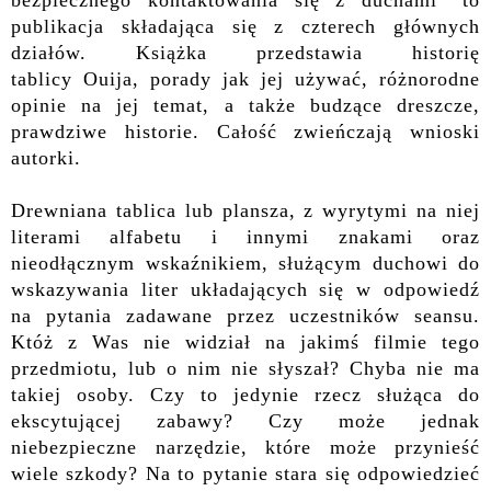
bezpiecznego kontaktowania się z duchami"
to
publikacja składająca się z czterech głównych
działów. Książka przedstawia historię
tablicy
Ouija, porady jak jej używać, różnorodne
opinie na jej temat, a także budzące dreszcze,
prawdziwe historie. Całość zwieńczają wnioski
autorki.
Drewniana tablica lub plansza, z wyrytymi na niej
literami alfabetu i innymi znakami oraz
nieodłącznym wskaźnikiem, służącym duchowi do
wskazywania liter układających się w odpowiedź
na pytania zadawane przez uczestników seansu.
Któż z Was nie widział na jakimś filmie tego
przedmiotu, lub o nim nie słyszał? Chyba nie ma
takiej osoby. Czy to jedynie rzecz służąca do
ekscytującej zabawy? Czy może jednak
niebezpieczne narzędzie, które może przynieść
wiele szkody? Na to pytanie stara się odpowiedzieć