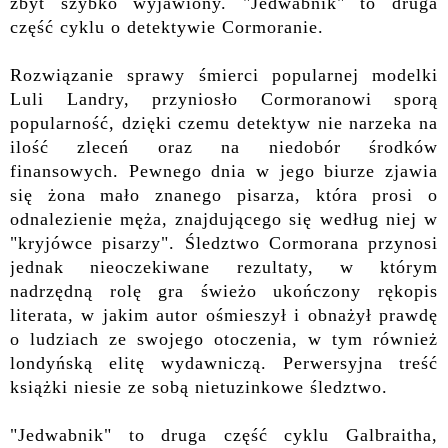
zbyt szybko wyjawiony. "Jedwabnik" to druga
część cyklu o detektywie Cormoranie.
Rozwiązanie sprawy śmierci popularnej modelki
Luli Landry, przyniosło Cormoranowi sporą
popularność, dzięki czemu detektyw nie narzeka na
ilość zleceń oraz na niedobór środków
finansowych. Pewnego dnia w jego biurze zjawia
się żona mało znanego pisarza, która prosi o
odnalezienie męża, znajdującego się według niej w
"kryjówce pisarzy". Śledztwo Cormorana przynosi
jednak nieoczekiwane rezultaty, w którym
nadrzędną rolę gra świeżo ukończony rękopis
literata, w jakim autor ośmieszył i obnażył prawdę
o ludziach ze swojego otoczenia, w tym również
londyńską elitę wydawniczą. Perwersyjna treść
książki niesie ze sobą nietuzinkowe śledztwo.
"Jedwabnik" to druga część cyklu Galbraitha,