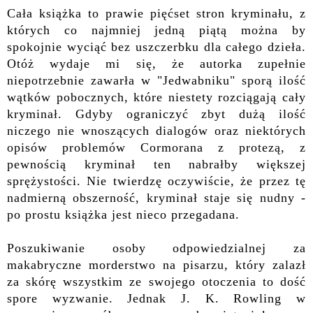
Cała książka to prawie pięćset stron kryminału, z
których co najmniej jedną piątą można by
spokojnie wyciąć bez uszczerbku dla całego dzieła.
Otóż wydaje mi się, że autorka zupełnie
niepotrzebnie zawarła w "Jedwabniku" sporą ilość
wątków pobocznych, które niestety rozciągają cały
kryminał. Gdyby ograniczyć zbyt dużą ilość
niczego nie wnoszących dialogów oraz niektórych
opisów problemów Cormorana z protezą, z
pewnością kryminał ten nabrałby większej
sprężystości. Nie twierdzę oczywiście, że przez tę
nadmierną obszerność, kryminał staje się nudny -
po prostu książka jest nieco przegadana.
Poszukiwanie osoby odpowiedzialnej za
makabryczne morderstwo na pisarzu, który zalazł
za skórę wszystkim ze swojego otoczenia to dość
spore wyzwanie. Jednak J. K. Rowling w