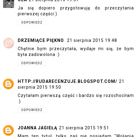
Ja się dopiero przygotowuję do przeczytania
pierwszej części:)
ODPOWIEDZ
DRZEMIĄCE PIĘKNO
21 sierpnia 2015 19:48
Chętnie bym przeczytała, wydaje mi się, że bym
była zadowolona :)
ODPOWIEDZ
HTTP://RUDARECENZUJE.BLOGSPOT.COM/
21
sierpnia 2015 19:50
Czytałam pierwszą część i bardzo się rozochociłam
:)
ODPOWIEDZ
JOANNA JAGIEŁĄ
21 sierpnia 2015 19:51
Mam ten tytuł, tylko zaś nie posiadam "Wołania