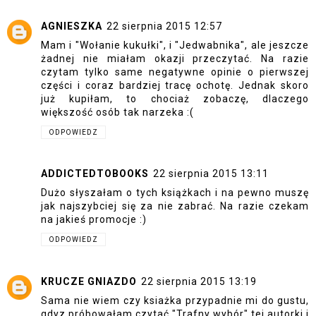
AGNIESZKA
22 sierpnia 2015 12:57
Mam i "Wołanie kukułki", i "Jedwabnika", ale jeszcze
żadnej nie miałam okazji przeczytać. Na razie
czytam tylko same negatywne opinie o pierwszej
części i coraz bardziej tracę ochotę. Jednak skoro
już kupiłam, to chociaż zobaczę, dlaczego
większość osób tak narzeka :(
ODPOWIEDZ
ADDICTEDTOBOOKS
22 sierpnia 2015 13:11
Dużo słyszałam o tych książkach i na pewno muszę
jak najszybciej się za nie zabrać. Na razie czekam
na jakieś promocje :)
ODPOWIEDZ
KRUCZE GNIAZDO
22 sierpnia 2015 13:19
Sama nie wiem czy ksiażka przypadnie mi do gustu,
gdyz próbowałam czytać "Trafny wybór" tej autorki i