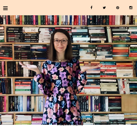
≡
≡ ROZWIŃ MENU