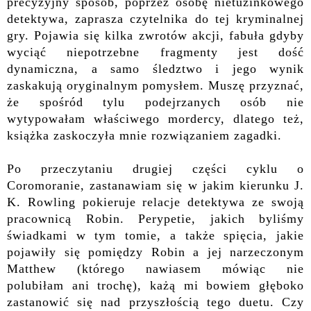
precyzyjny sposób, poprzez osobę nietuzinkowego
detektywa, zaprasza czytelnika do tej kryminalnej
gry. Pojawia się kilka zwrotów akcji, fabuła gdyby
wyciąć niepotrzebne fragmenty jest dość
dynamiczna, a samo śledztwo i jego wynik
zaskakują oryginalnym pomysłem. Muszę przyznać,
że spośród tylu podejrzanych osób nie
wytypowałam właściwego mordercy, dlatego też,
książka zaskoczyła mnie rozwiązaniem zagadki.
Po przeczytaniu drugiej części cyklu o
Coromoranie, zastanawiam się w jakim kierunku J.
K. Rowling pokieruje relacje detektywa ze swoją
pracownicą Robin. Perypetie, jakich byliśmy
świadkami w tym tomie, a także spięcia, jakie
pojawiły się pomiędzy Robin a jej narzeczonym
Matthew (którego nawiasem mówiąc nie
polubiłam
ani trochę
), każą mi bowiem głęboko
zastanowić się nad przyszłością tego duetu. Czy