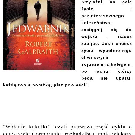
przyjaźni na całe
życie i
bezinteresownego
koleżeństwa,
zaciągnij się do
wojska i naucz
zabijać. Jeśli chcesz
życia wypełnionego
chwilowymi
sojuszami z kolegami
po fachu, którzy
będą się upajali
każdą twoją porażką, pisz powieści"
.
"Wołanie kukułki", czyli pierwsza część cyklu o
detektywie Cormoranie, rozbudziła u mnie większy