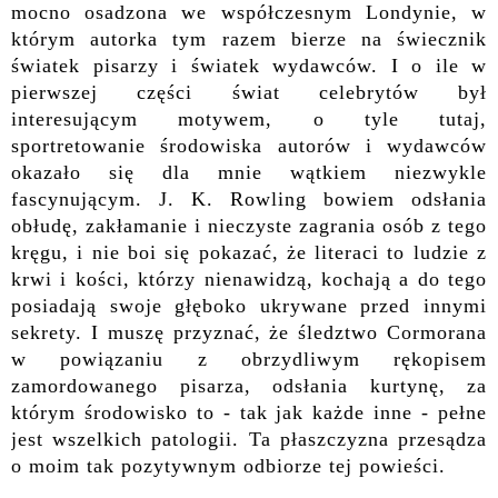
mocno osadzona we współczesnym Londynie, w
którym autorka tym razem bierze na świecznik
światek pisarzy i światek wydawców. I o ile w
pierwszej części świat celebrytów był
interesującym motywem, o tyle tutaj,
sportretowanie środowiska autorów i wydawców
okazało się dla mnie wątkiem niezwykle
fascynującym. J. K. Rowling bowiem odsłania
obłudę, zakłamanie i nieczyste zagrania osób z tego
kręgu, i nie boi się pokazać, że literaci to ludzie z
krwi i kości, którzy nienawidzą, kochają a do tego
posiadają swoje głęboko ukrywane przed innymi
sekrety. I muszę przyznać, że śledztwo Cormorana
w powiązaniu z obrzydliwym rękopisem
zamordowanego pisarza, odsłania kurtynę, za
którym środowisko to - tak jak każde inne - pełne
jest wszelkich patologii. Ta płaszczyzna przesądza
o moim tak pozytywnym odbiorze tej powieści.