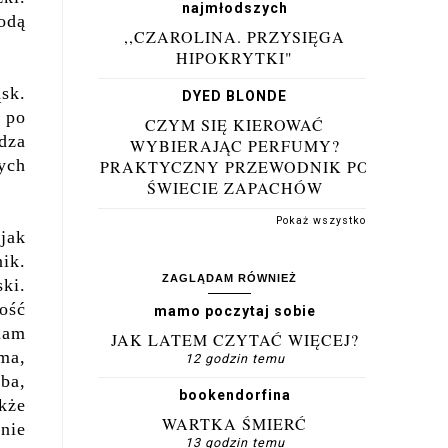
najmłodszych
odą
,,CZAROLINA. PRZYSIĘGA
HIPOKRYTKI"
sk.
DYED BLONDE
 po
CZYM SIĘ KIEROWAĆ
dza
WYBIERAJĄC PERFUMY?
ych
PRAKTYCZNY PRZEWODNIK PO
ŚWIECIE ZAPACHÓW
Pokaż wszystko
 jak
nik.
ZAGLĄDAM RÓWNIEŻ
ski.
ość
mamo poczytaj sobie
nam
JAK LATEM CZYTAĆ WIĘCEJ?
ma,
12 godzin temu
ba,
bookendorfina
kże
WARTKA ŚMIERĆ
 nie
13 godzin temu