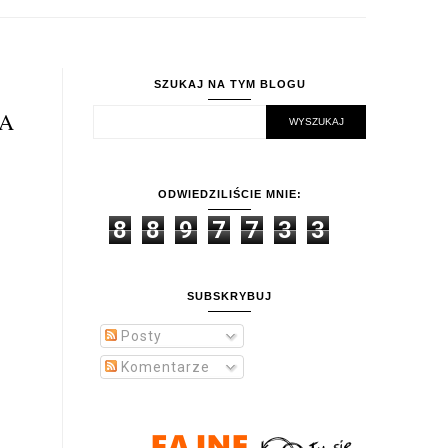
SZUKAJ NA TYM BLOGU
KA
ODWIEDZILIŚCIE MNIE:
8
8
9
7
7
3
3
SUBSKRYBUJ
Posty
Komentarze