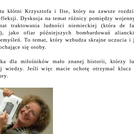
u kłótni Krzysztofa i Ils
e
, który na zawsze rozdzie
efleksji. Dyskusja na temat
różnicy pomiędzy wojenn
mat
traktowania ludności niemieckiej (która de fa
y), jako ofiar
późniejszych bombardowań alianck
zemyśleń.
To temat, który wzbudza skrajne uczucia i 
ochające się osoby.
ka dla miłośników mało znanej historii, którzy lu
ej wiedzy. Jeśli więc macie ochotę
otrzymać klucz
ury.