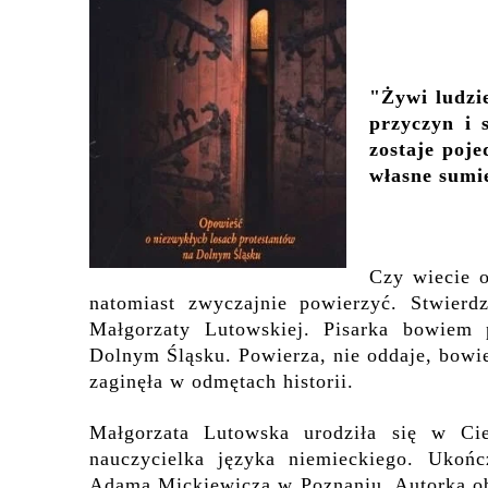
"Żywi ludzie
przyczyn i 
zostaje poj
własne sumie
Czy wiecie 
natomiast zwyczajnie powierzyć. Stwierd
Małgorzaty Lutowskiej. Pisarka bowiem
Dolnym Śląsku.
Powierza, nie oddaje, bowi
zaginęła w odmętach historii.
Małgorzata Lutowska urodziła się w Cie
nauczycielka języka niemieckiego. Ukoń
Adama Mickiewicza w Poznaniu. Autorka obe