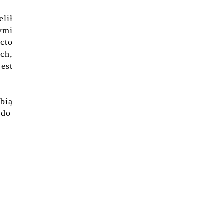
lił
ymi
cto
ich
,
jest
bi
ą
 do