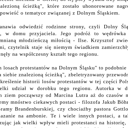
alezioną ścieżką", które
zostało
uhonorowane
nagr
powieść o tematyce związanej z Dolnym Śląskiem.
tanawia odwiedzić rodzinne strony, czyli
Dolny Ślą
ze, w domu przyjaciela. Jego podróż to wędrówka
mnianą młodzieńczą miłością - Ilse.
Krzysztof zwie
mi, czytelnik staje się niemym świadkiem zamierzchł
nęły na współczesny kształt tego regionu.
h losach protestantów na Dolnym Śląsku"
to podobnie
a siebie znalezioną ścieżką", zbeletryzowany przewod
reślenie historii losów protestantów w tej części Pol
ielki udział w dorobku tego regionu.
Autorka
w d
ych ziem począwszy od Marcina Lutra aż do czasów 
jemy mnóstwo ciekawych postaci -
filozofa
Jakub Böh
ramy Brandenburskiej, czy chociażby pastora Gottlo
kazanie na ambonie. Te i wiele innych postaci, a ta
zując jak wielki wpływ mieli protestanci na
historię,