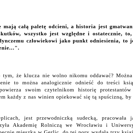
 mają całą paletę odcieni, a historia jest gmatwan
skutków, wszystko jest względne i ostatecznie, to,
edynczemu człowiekowi jako punkt odniesienia, to j
nie...".
o tym, że klucza nie wolno nikomu oddawać? Można
zenie to można a
nalogicznie odnieść do treści ksią
 powierza swoim czytelnikom
histori
ę
protestantów
em każdy z nas winien opiekować się tą spuścizną, by
plicach, jest przewodniczką sudecką, pracowała j
czyła Akademię Rolniczą we Wrocławiu i Uniwersy
cnie mieszka w Gerlic, do tej pory wydała trzy książ