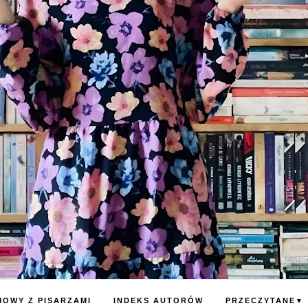
OWY Z PISARZAMI
INDEKS AUTORÓW
PRZECZYTANE
▼