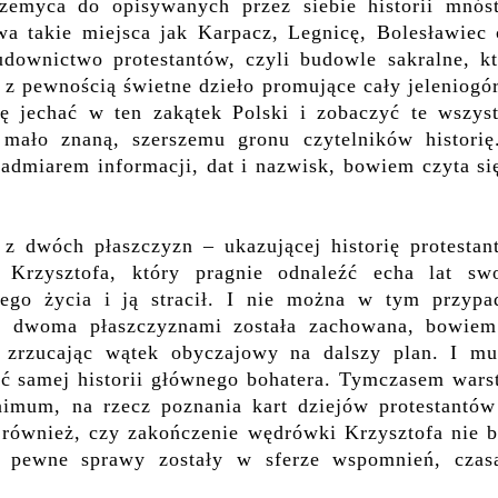
zemyca do opisywanych przez siebie historii mnós
wa takie miejsca jak Karpacz, Legnicę, Bolesławiec 
udownictwo protestantów, czyli budowle
sakralne
, k
 z pewnością świetne dzieło promujące cały jeleniogó
ię jechać w ten zakątek Polski i zobaczyć te wszyst
 mało znaną, szerszemu gronu czytelników histori
nadmiarem informacji, dat i nazwisk, bowiem czyta si
 z dwóch płaszczyzn – ukazującej historię protestan
 Krzysztofa, który pragnie odnaleźć echa lat swo
ego życia i ją stracił. I nie można w tym przypa
i dwoma płaszczyznami została zachowana, bowiem
,
zrzucając wątek obyczajowy na dalszy plan.
I mu
ść samej historii głównego bohatera. Tymczasem
wars
inimum, na rzecz
poznania kart dziejów protestantów
 również, czy zakończenie wędrówki Krzysztofa nie b
 pewne sprawy zostały w sferze wspomnień, czas