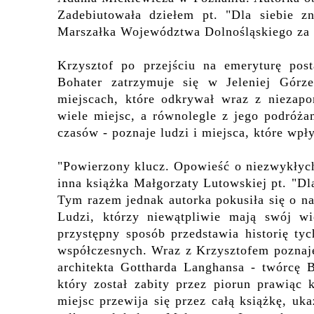
Z
adebiutowała dziełem pt.
"Dla siebie zn
Marszałka Województwa Dolnośląskiego za 
Krzysztof po przejściu na emeryturę pos
Bohater zatrzymuje się w Jeleniej Gór
miejscach, które odkrywał wraz z niezapo
wiele miejsc,
a równolegle z jego podróża
czasów - poznaje
ludzi i miejsca, które
wpły
"Powierzony klucz. Opowieść o niezwykłyc
inna książka Małgorzaty Lutowskiej pt. "Dl
Tym razem jednak autorka pokusiła się o nak
Ludzi, którzy niewątpliwie mają swój w
przystępny sposób przedstawia historię t
współczesnych.
Wraz z Krzysztofem pozna
architekta
Gotthard
a
Langhans
a - twórcę B
który został zabity przez piorun prawiąc 
miejsc przewija się przez całą książkę,
uka