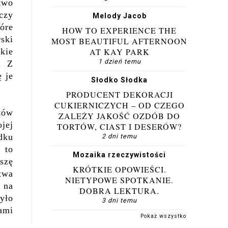
two
czy
Melody Jacob
tóre
HOW TO EXPERIENCE THE
rski
MOST BEAUTIFUL AFTERNOON
kie
AT KAY PARK
1 dzień temu
ę.
Z
ę je
Słodko Słodka
PRODUCENT DEKORACJI
CUKIERNICZYCH – OD CZEGO
tów
ZALEŻY JAKOŚĆ OZDÓB DO
jej
TORTÓW, CIAST I DESERÓW?
dku
2 dni temu
 to
Mozaika rzeczywistości
szę
KRÓTKIE OPOWIEŚCI.
twa
NIETYPOWE SPOTKANIE.
 na
DOBRA LEKTURA.
yło
3 dni temu
ami
Pokaż wszystko