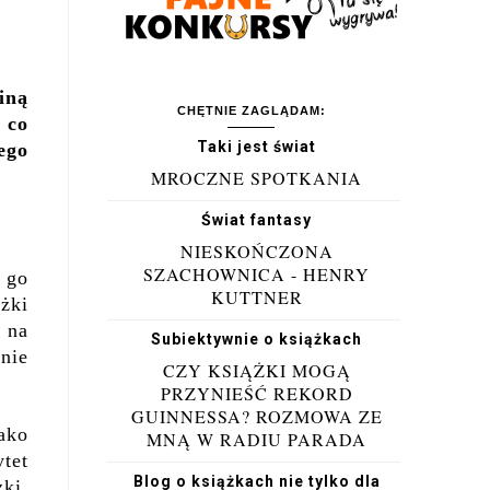
iną
CHĘTNIE ZAGLĄDAM:
 co
Taki jest świat
ego
MROCZNE SPOTKANIA
Świat fantasy
NIESKOŃCZONA
SZACHOWNICA - HENRY
 go
KUTTNER
żki
 na
Subiektywnie o książkach
 nie
CZY KSIĄŻKI MOGĄ
PRZYNIEŚĆ REKORD
GUINNESSA? ROZMOWA ZE
ako
MNĄ W RADIU PARADA
tet
Blog o książkach nie tylko dla
ki.