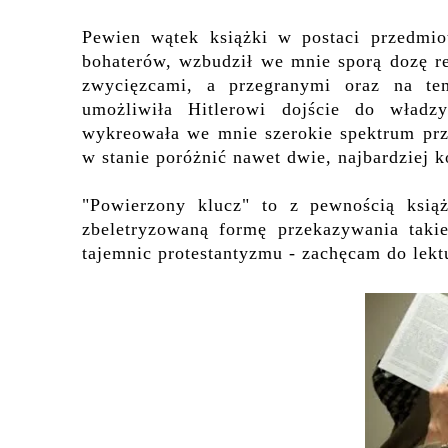
Pewien wątek książki w postaci przedmiot
bohaterów, wzbudził we mnie
sporą dozę r
zwycięzc
ami,
a
przegrany
mi oraz
na te
umożliwiła Hitlerowi dojście do władz
wykreowała we mnie szerokie spektrum pr
w stanie poróżnić nawet dwie, najbardziej k
"Powierzony klucz"
to z pewnością książ
zbeletryzowaną formę przekazywania taki
tajemnic protestantyzmu - zachęcam do lekt