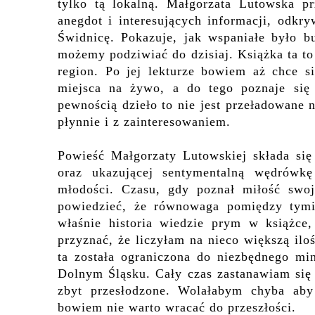
tylko tą lokalną.
Małgorzata Lutowska pr
anegdot i interesujących informacji,
odkry
Świdnicę.
Pokazuje, jak wspaniałe było b
możemy podziwiać do dzisiaj.
Książka ta to
region. Po jej lekturze bowiem aż chce s
miejsca na żywo, a do tego poznaje się
pewnością dzieło to nie jest przeładowane 
płynnie i z zainteresowaniem.
Powieść Małgorzaty Lutowskiej
składa się
oraz ukazującej
sentymentalną wędrówkę
młodości.
Czasu, gdy poznał miłość swoj
powiedzieć, że równowaga pomiędzy tym
właśnie historia wiedzie prym w książce
przyznać, że liczyłam na
nieco większą ilo
ta została ograniczona do niezbędnego m
Dolnym Śląsku. Cały czas zastanawiam się
zbyt przesłodzone. Wolałabym
chyba aby
bowiem nie warto wracać do przeszłości.