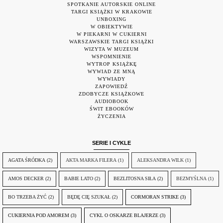
SPOTKANIE AUTORSKIE ONLINE
TARGI KSIĄŻKI W KRAKOWIE
UNBOXING
W OBIEKTYWIE
W PIEKARNI W CUKIERNI
WARSZAWSKIE TARGI KSIĄŻKI
WIZYTA W MUZEUM
WSPOMNIENIE
WYTROP KSIĄŻKĘ
WYWIAD ZE MNĄ
WYWIADY
ZAPOWIEDŹ
ZDOBYCZE KSIĄŻKOWE
AUDIOBOOK
ŚWIT EBOOKÓW
ŻYCZENIA
SERIE I CYKLE
AGATA ŚRÓDKA
(2)
AKTA MARKA FILERA
(1)
ALEKSANDRA WILK
(1)
AMOS DECKER
(2)
BABIE LATO
(2)
BEZLITOSNA SIŁA
(2)
BEZMYŚLNA
(1)
BO TRZEBA ŻYĆ
(2)
BĘDĘ CIĘ SZUKAŁ
(2)
CORMORAN STRIKE
(3)
CUKIERNIA POD AMOREM
(3)
CYKL O OSKARZE BLAJERZE
(3)