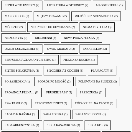
LEPIEJ W TO UWIERZ!
(2)
LITERATURA W SPÓDNICY
(2)
MAGGIE O'DELL
(1)
MARGO COOK
(1)
MIĘDZY PRAWAMI
(2)
MIŁOŚĆ BEZ SCENARIUSZA
(2)
MÓJ SZEF
(2)
NIECZYNNE DO ODWOŁANIA
(2)
NIEMA TRYLOGIA
(3)
NIEZDOBYTA
(2)
NIEZMIENNI
(3)
NOWA PROZA POLSKA
(3)
OKIEM CUDZOZIEMKI
(3)
OWOC GRANATU
(3)
PARABELLUM
(3)
PERFUMERIA ZŁAMANYCH SERC
(1)
PIEKŁO ZA ROGIEM
(1)
PIĘTNO PIELGRZYMA
(3)
PIĘĆDZIESIĄT ODCIENI
(3)
PLAN AGATY
(3)
PO SĄSIEDZKU
(1)
PODRÓŻ PO MIŁOŚĆ
(2)
POLOWANIE NA PLISZKĘ
(2)
PROWINCJA PEŁNA...
(6)
PRUSKIE BABY
(3)
PRZECZUCIA
(2)
RAW FAMILY
(2)
RESORTOWE DZIECI
(2)
RÓŻA KRULL NA TROPIE
(3)
SAGA BAŁKAŃSKA
(3)
SAGA POLSKA
(1)
SAGA WSCHODNIA
(1)
SAGA ARGENTYŃSKA
(3)
SERIA KASZMIROWA
(3)
SERIA KISS
(3)