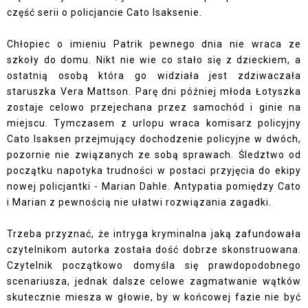
część serii o policjancie Cato Isaksenie.
Chłopiec o imieniu Patrik pewnego dnia nie wraca ze
szkoły do domu. Nikt nie wie co stało się z dzieckiem, a
ostatnią osobą która go widziała jest zdziwaczała
staruszka Vera Mattson. Parę dni później młoda Łotyszka
zostaje celowo przejechana przez samochód i ginie na
miejscu. Tymczasem z urlopu wraca komisarz policyjny
Cato Isaksen przejmujący dochodzenie policyjne w dwóch,
pozornie nie związanych ze sobą sprawach. Śledztwo od
początku napotyka trudności w postaci przyjęcia do ekipy
nowej policjantki - Marian Dahle. Antypatia pomiędzy Cato
i Marian z pewnością nie ułatwi rozwiązania zagadki.
Trzeba przyznać, że intryga kryminalna jaką zafundowała
czytelnikom autorka została dość dobrze skonstruowana.
Czytelnik początkowo domyśla się prawdopodobnego
scenariusza, jednak dalsze celowe zagmatwanie wątków
skutecznie miesza w głowie, by w końcowej fazie nie być