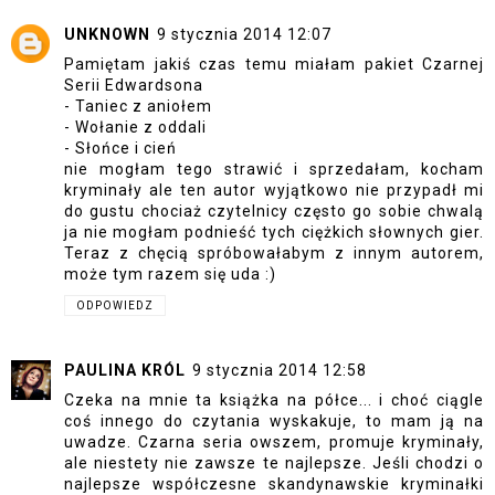
UNKNOWN
9 stycznia 2014 12:07
Pamiętam jakiś czas temu miałam pakiet Czarnej
Serii Edwardsona
- Taniec z aniołem
- Wołanie z oddali
- Słońce i cień
nie mogłam tego strawić i sprzedałam, kocham
kryminały ale ten autor wyjątkowo nie przypadł mi
do gustu chociaż czytelnicy często go sobie chwalą
ja nie mogłam podnieść tych ciężkich słownych gier.
Teraz z chęcią spróbowałabym z innym autorem,
może tym razem się uda :)
ODPOWIEDZ
PAULINA KRÓL
9 stycznia 2014 12:58
Czeka na mnie ta książka na półce... i choć ciągle
coś innego do czytania wyskakuje, to mam ją na
uwadze. Czarna seria owszem, promuje kryminały,
ale niestety nie zawsze te najlepsze. Jeśli chodzi o
najlepsze współczesne skandynawskie kryminałki