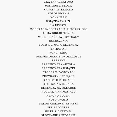
GRA PARAGRAFOWA
JUBILEUSZ BLOGA
KANAPA LITERACKA
KOLOROWANIE
KONKURSY
KSIĄŻKA ZA 1 ZŁ
LA RIVISTA
MODERACJA SPOTKANIA AUTORSKIEGO
MOJA BIBLIOTECZKA
MOJE KSIĄŻKOWE RYTUAŁY
OGŁOSZENIA
POCISK Z MOJĄ RECENZJĄ
PATRONAT
PCHLI TARG
PODSUMOWANIE TWÓRCZOŚCI
PREZENT
PREZENTACJA AUTORA
PREZENTACJA KSIĄŻKI
PROGRAM PASJONACI
PRZYGARNIJ KSIĄŻKĘ
RAPORT O BLOGACH
RECENZJA MIESIĄCA
RECENZJA NA OKŁADCE
RECENZJA NA PORTALU
REKORD POLSKI
ROZDAWAJKA
SALON CIEKAWEJ KSIĄŻKI
SEE BLOGGERS
SKLEP Z CYTATAMI
SPOTKANIE AUTORSKIE