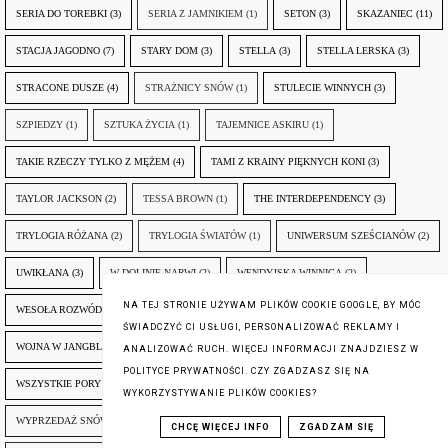
SERIA DO TOREBKI
(3)
SERIA Z JAMNIKIEM
(1)
SETON
(3)
SKAZANIEC
(11)
STACJA JAGODNO
(7)
STARY DOM
(3)
STELLA
(3)
STELLA LERSKA
(3)
STRACONE DUSZE
(4)
STRAŻNICY SNÓW
(1)
STULECIE WINNYCH
(3)
SZPIEDZY
(1)
SZTUKA ŻYCIA
(1)
TAJEMNICE ASKIRU
(1)
TAKIE RZECZY TYLKO Z MĘŻEM
(4)
TAMI Z KRAINY PIĘKNYCH KONI
(3)
TAYLOR JACKSON
(2)
TESSA BROWN
(1)
THE INTERDEPENDENCY
(3)
TRYLOGIA RÓŻANA
(2)
TRYLOGIA ŚWIATÓW
(1)
UNIWERSUM SZEŚCIANÓW
(2)
UWIKŁANA
(3)
W DOLINIE NARWI
(2)
WENDYJSKA WINNICA
(2)
NA TEJ STRONIE UŻYWAM PLIKÓW COOKIE GOOGLE, BY MÓC
WESOŁA ROZWÓDKA
(3)
WILLIAM WISTING
(9)
WINNE WZGÓRZE
(2)
ŚWIADCZYĆ CI USŁUGI, PERSONALIZOWAĆ REKLAMY I
WOJNA W JANGBLIZJI
(3)
WOLNE MIASTO RADES
(2)
WSCHÓD ZIEMI
(1)
ANALIZOWAĆ RUCH. WIĘCEJ INFORMACJI ZNAJDZIESZ W
POLITYCE PRYWATNOŚCI. CZY ZGADZASZ SIĘ NA
WSZYSTKIE PORY UCZUĆ
(4)
WYBÓR JEST TYLKO ZŁUDZENIEM
(2)
WYKORZYSTYWANIE PLIKÓW COOKIES?
WYPRZEDAŻ SNÓW
(2)
WYSŁANNICY
(3)
WĘDROWCY
(3)
CHCĘ WIĘCEJ INFO
ZGADZAM SIĘ