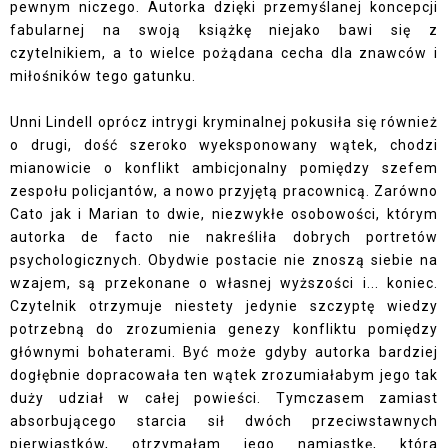
pewnym niczego. Autorka dzięki przemyślanej koncepcji
fabularnej na swoją książkę niejako bawi się z
czytelnikiem, a to wielce pożądana cecha dla znawców i
miłośników tego gatunku.
Unni Lindell oprócz intrygi kryminalnej pokusiła się również
o drugi, dość szeroko wyeksponowany wątek, chodzi
mianowicie o konflikt ambicjonalny pomiędzy szefem
zespołu policjantów, a nowo przyjętą pracownicą. Zarówno
Cato jak i Marian to dwie, niezwykłe osobowości, którym
autorka de facto nie nakreśliła dobrych portretów
psychologicznych. Obydwie postacie nie znoszą siebie na
wzajem, są przekonane o własnej wyższości i... koniec.
Czytelnik otrzymuje niestety jedynie szczyptę wiedzy
potrzebną do zrozumienia genezy konfliktu pomiędzy
głównymi bohaterami. Być może gdyby autorka bardziej
dogłębnie dopracowała ten wątek zrozumiałabym jego tak
duży udział w całej powieści. Tymczasem zamiast
absorbującego starcia sił dwóch przeciwstawnych
pierwiastków, otrzymałam jego namiastkę, która