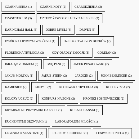
CZARNA SERIA
(1)
CZARNE KOTY
(2)
CZARODZIEJKA
(3)
CZASOTORIUM
(3)
CZTERY ŻYWIOŁY SASZY ZAŁUSKIEJ
(3)
DARINGHAM HALL
(3)
DOBRE MYŚLI
(4)
DRIVEN
(3)
DWÓR NA LIPOWYM WZGÓRZU
(1)
DZIEDZICTWO VON BECKÓW
(2)
FLORENCKA TRYLOGIA
(2)
GDY OPADŁY EMOCJE
(3)
GORDIAN
(2)
IGRAJĄC Z OGNIEM
(3)
IMIĘ PANI
(3)
JACEK POSADOWSKI
(2)
JAKUB MORTKA
(1)
JAKUB STERN
(2)
JAROCIN
(2)
JOHN BEHRINGER
(2)
KAMIENIEC
(2)
KIEDY...
(2)
KOCIEWSKA TRYLOGIA
(3)
KOLORY ZŁA
(2)
KOLORY UCZUĆ
(2)
KONKURS NA ŻONĘ
(2)
KRONIKI SOSNOWIECKIE
(2)
KRYMINALNE PRZYPADKI DAISY D.
(1)
KUBA SOBAŃSKI
(9)
KUCHENNYMI DRZWIAMI
(1)
LABORATORIUM MIŁOŚCI
(1)
LEGENDA O SEANTRZE
(1)
LEGENDY ARCHEONU
(1)
LENIWA NIEDZIELA
(1)