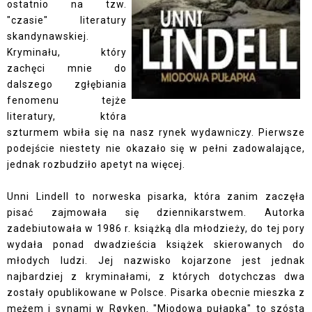
ostatnio na tzw.
"czasie" literatury
skandynawskiej.
Kryminału, który
zachęci mnie do
dalszego zgłębiania
fenomenu tejże
literatury, która
szturmem wbiła się na nasz rynek wydawniczy. Pierwsze
podejście niestety nie okazało się w pełni zadowalające,
jednak rozbudziło apetyt na więcej.
Unni Lindell to norweska pisarka, która zanim zaczęła
pisać zajmowała się dziennikarstwem. Autorka
zadebiutowała w 1986 r. książką dla młodzieży, do tej pory
wydała ponad dwadzieścia książek skierowanych do
młodych ludzi. Jej nazwisko kojarzone jest jednak
najbardziej z kryminałami, z których dotychczas dwa
zostały opublikowane w Polsce. Pisarka obecnie mieszka z
mężem i synami w Røyken. "Miodowa pułapka" to szósta