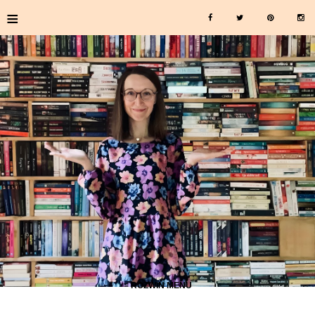
≡
≡ ROZWIŃ MENU