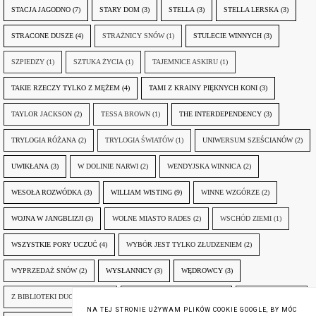
STACJA JAGODNO
(7)
STARY DOM
(3)
STELLA
(3)
STELLA LERSKA
(3)
STRACONE DUSZE
(4)
STRAŻNICY SNÓW
(1)
STULECIE WINNYCH
(3)
SZPIEDZY
(1)
SZTUKA ŻYCIA
(1)
TAJEMNICE ASKIRU
(1)
TAKIE RZECZY TYLKO Z MĘŻEM
(4)
TAMI Z KRAINY PIĘKNYCH KONI
(3)
TAYLOR JACKSON
(2)
TESSA BROWN
(1)
THE INTERDEPENDENCY
(3)
TRYLOGIA RÓŻANA
(2)
TRYLOGIA ŚWIATÓW
(1)
UNIWERSUM SZEŚCIANÓW
(2)
UWIKŁANA
(3)
W DOLINIE NARWI
(2)
WENDYJSKA WINNICA
(2)
WESOŁA ROZWÓDKA
(3)
WILLIAM WISTING
(9)
WINNE WZGÓRZE
(2)
WOJNA W JANGBLIZJI
(3)
WOLNE MIASTO RADES
(2)
WSCHÓD ZIEMI
(1)
WSZYSTKIE PORY UCZUĆ
(4)
WYBÓR JEST TYLKO ZŁUDZENIEM
(2)
WYPRZEDAŻ SNÓW
(2)
WYSŁANNICY
(3)
WĘDROWCY
(3)
Z BIBLIOTEKI DUCHA GÓR
(1)
ZANIM NADEJDZIE JUTRO
(3)
ZAPOMNIANY
(2)
NA TEJ STRONIE UŻYWAM PLIKÓW COOKIE GOOGLE, BY MÓC