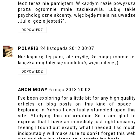
lecz teraz nie pamiętam. W każdym razie powyższa
proza ogromnie mnie zaciekawiła. Lubię takie
psychologiczne akcenty, więc będę miała na uwadze
„Julio, gdzie jesteś?”.
ODPOWIEDZ
POLARIS
24 listopada 2012 00:07
Nie kojarzę tej pani, ale myślę, że mojej mamie jej
książka mogłaby się spodobać, więc polecę ;)
ODPOWIEDZ
ANONIMOWY
6 maja 2013 20:02
I've been exploring for a little bit for any high quality
articles or blog posts on this kind of space .
Exploring in Yahoo I eventually stumbled upon this
site. Studying this information So i am glad to
express that I have an incredibly just right uncanny
feeling I found out exactly what I needed. I so much
indisputably will make sure to don?t forget this web