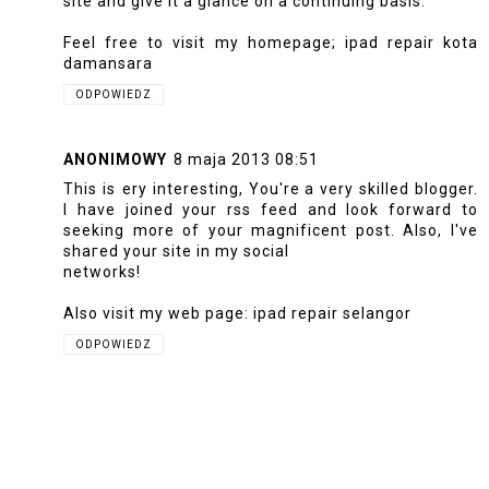
site and give it a glance on a continuing basis.
Feel free to visit my homepage;
ipad repair kota
damansara
ODPOWIEDZ
ANONIMOWY
8 maja 2013 08:51
This is ѵery іnterеsting, You're a very skilled blogger.
I have joined your rss feed and look forward to
seeking more of your magnificent post. Also, I've
shaгed your ѕite in my soсial
networks!
Αlso viѕit my web page:
ipad repair selangor
ODPOWIEDZ