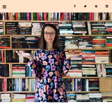
≡
≡ ROZWIŃ MENU