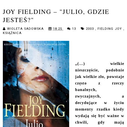
JOY FIELDING – "JULIO, GDZIE
JESTEŚ?"
WIOLETA SADOWSKA
18:25
13
2003
,
FIELDING JOY
,
KSIĄŻNICA
„(…) wielkie
nieszczęście, podobnie
jak wielkie zło, powstaje
często z rzeczy
banalnych,
zwyczajnych, a
decydujące w życiu
momenty rzadko kiedy
wydają się być ważne w
chwili, gdy mają