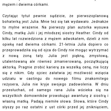
mężem i dwiema córkami.
Czytając tytuł pewnie sądzicie, że pierwszoplanową
bohaterką jest Julia. Mnie też się tak wydawało. Jednakże
to mylne wrażenie. Na pierwszy plan autorka wysuwa
Cindy, matkę Julii i jej młodszej siostry Heather. Cindy od
kilku lat rozwiedziona z mężem adwokatem, dzieli z nim
opiekę nad dwiema córkami. 21-letnia Julia dopiero co
przeprowadziła się od ojca do Cindy nie mogąc wytrzymać
z nową żoną taty. Julia jest piękną, zmysłową,
utalentowaną ale również zmanierowaną, początkującą
aktorką. Pragnie zrobić karierę za wszelką cenę, nie liczy
się z nikim. Gdy ojciec załatwia jej możliwość wzięcia
udziału w castingu do nowego filmu znakomitego
reżysera, Julia nie kryje swojego zadowolenia. W dniu
przesłuchań, od samego rana Julia wścieka się na
wszystkich domowników prowokując awanturę z siostrą i
własną matką. Padają niemiłe słowa. Słowa, które Cindy
słyszy po raz ostatni z ust córki przed jej zniknięciem,