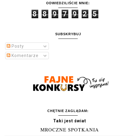
ODWIEDZILIŚCIE MNIE:
8
8
9
7
9
2
5
SUBSKRYBUJ
Posty
Komentarze
CHĘTNIE ZAGLĄDAM:
Taki jest świat
MROCZNE SPOTKANIA