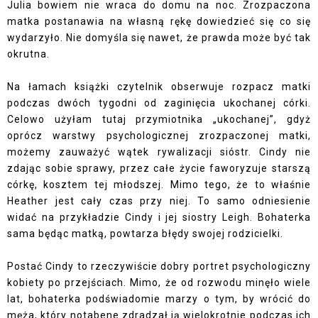
Julia bowiem nie wraca do domu na noc. Zrozpaczona
matka postanawia na własną rękę dowiedzieć się co się
wydarzyło. Nie domyśla się nawet, że prawda może być tak
okrutna.
Na łamach książki czytelnik obserwuje rozpacz matki
podczas dwóch tygodni od zaginięcia ukochanej córki.
Celowo użyłam tutaj przymiotnika „ukochanej”, gdyż
oprócz warstwy psychologicznej zrozpaczonej matki,
możemy zauważyć wątek rywalizacji sióstr. Cindy nie
zdając sobie sprawy, przez całe życie faworyzuje starszą
córkę, kosztem tej młodszej. Mimo tego, że to właśnie
Heather jest cały czas przy niej. To samo odniesienie
widać na przykładzie Cindy i jej siostry Leigh. Bohaterka
sama będąc matką, powtarza błędy swojej rodzicielki.
Postać Cindy to rzeczywiście dobry portret psychologiczny
kobiety po przejściach. Mimo, że od rozwodu minęło wiele
lat, bohaterka podświadomie marzy o tym, by wrócić do
męża, który notabene zdradzał ją wielokrotnie podczas ich