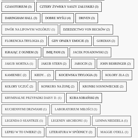
CZASOTORIUM
(3)
CZTERY ŻYWIOŁY SASZY ZAŁUSKIEJ
(3)
DARINGHAM HALL
(3)
DOBRE MYŚLI
(4)
DRIVEN
(3)
DWÓR NA LIPOWYM WZGÓRZU
(1)
DZIEDZICTWO VON BECKÓW
(2)
FLORENCKA TRYLOGIA
(2)
GDY OPADŁY EMOCJE
(3)
GORDIAN
(2)
IGRAJĄC Z OGNIEM
(3)
IMIĘ PANI
(3)
JACEK POSADOWSKI
(2)
JAKUB MORTKA
(1)
JAKUB STERN
(2)
JAROCIN
(2)
JOHN BEHRINGER
(2)
KAMIENIEC
(2)
KIEDY...
(2)
KOCIEWSKA TRYLOGIA
(3)
KOLORY ZŁA
(2)
KOLORY UCZUĆ
(2)
KONKURS NA ŻONĘ
(2)
KRONIKI SOSNOWIECKIE
(2)
KRYMINALNE PRZYPADKI DAISY D.
(1)
KUBA SOBAŃSKI
(9)
KUCHENNYMI DRZWIAMI
(1)
LABORATORIUM MIŁOŚCI
(1)
LEGENDA O SEANTRZE
(1)
LEGENDY ARCHEONU
(1)
LENIWA NIEDZIELA
(1)
LEPIEJ W TO UWIERZ!
(2)
LITERATURA W SPÓDNICY
(2)
MAGGIE O'DELL
(1)