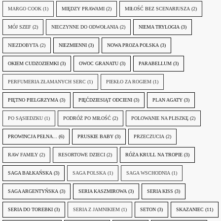
MARGO COOK
(1)
MIĘDZY PRAWAMI
(2)
MIŁOŚĆ BEZ SCENARIUSZA
(2)
MÓJ SZEF
(2)
NIECZYNNE DO ODWOŁANIA
(2)
NIEMA TRYLOGIA
(3)
NIEZDOBYTA
(2)
NIEZMIENNI
(3)
NOWA PROZA POLSKA
(3)
OKIEM CUDZOZIEMKI
(3)
OWOC GRANATU
(3)
PARABELLUM
(3)
PERFUMERIA ZŁAMANYCH SERC
(1)
PIEKŁO ZA ROGIEM
(1)
PIĘTNO PIELGRZYMA
(3)
PIĘĆDZIESIĄT ODCIENI
(3)
PLAN AGATY
(3)
PO SĄSIEDZKU
(1)
PODRÓŻ PO MIŁOŚĆ
(2)
POLOWANIE NA PLISZKĘ
(2)
PROWINCJA PEŁNA...
(6)
PRUSKIE BABY
(3)
PRZECZUCIA
(2)
RAW FAMILY
(2)
RESORTOWE DZIECI
(2)
RÓŻA KRULL NA TROPIE
(3)
SAGA BAŁKAŃSKA
(3)
SAGA POLSKA
(1)
SAGA WSCHODNIA
(1)
SAGA ARGENTYŃSKA
(3)
SERIA KASZMIROWA
(3)
SERIA KISS
(3)
SERIA DO TOREBKI
(3)
SERIA Z JAMNIKIEM
(1)
SETON
(3)
SKAZANIEC
(11)