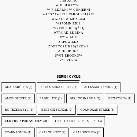
UNBOXING
W OBIEKTYWIE
W PIEKARNI W CUKIERNI
WARSZAWSKIE TARGI KSIĄŻKI
WIZYTA W MUZEUM
WSPOMNIENIE
WYTROP KSIĄŻKĘ
WYWIAD ZE MNĄ
WYWIADY
ZAPOWIEDŹ
ZDOBYCZE KSIĄŻKOWE
AUDIOBOOK
ŚWIT EBOOKÓW
ŻYCZENIA
SERIE I CYKLE
AGATA ŚRÓDKA
(2)
AKTA MARKA FILERA
(1)
ALEKSANDRA WILK
(1)
AMOS DECKER
(2)
BABIE LATO
(2)
BEZLITOSNA SIŁA
(2)
BEZMYŚLNA
(1)
BO TRZEBA ŻYĆ
(2)
BĘDĘ CIĘ SZUKAŁ
(2)
CORMORAN STRIKE
(3)
CUKIERNIA POD AMOREM
(3)
CYKL O OSKARZE BLAJERZE
(3)
CZARNA SERIA
(1)
CZARNE KOTY
(2)
CZARODZIEJKA
(3)