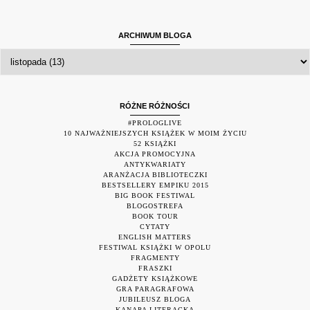
ARCHIWUM BLOGA
RÓŻNE RÓŻNOŚCI
#PROLOGLIVE
10 NAJWAŻNIEJSZYCH KSIĄŻEK W MOIM ŻYCIU
52 KSIĄŻKI
AKCJA PROMOCYJNA
ANTYKWARIATY
ARANŻACJA BIBLIOTECZKI
BESTSELLERY EMPIKU 2015
BIG BOOK FESTIWAL
BLOGOSTREFA
BOOK TOUR
CYTATY
ENGLISH MATTERS
FESTIWAL KSIĄŻKI W OPOLU
FRAGMENTY
FRASZKI
GADŻETY KSIĄŻKOWE
GRA PARAGRAFOWA
JUBILEUSZ BLOGA
KANAPA LITERACKA