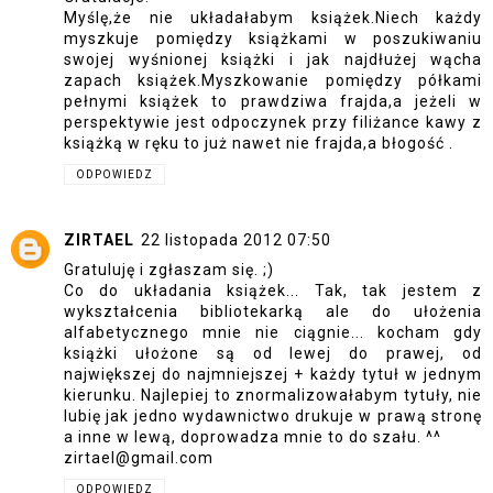
Myślę,że nie układałabym książek.Niech każdy
myszkuje pomiędzy książkami w poszukiwaniu
swojej wyśnionej książki i jak najdłużej wącha
zapach książek.Myszkowanie pomiędzy półkami
pełnymi książek to prawdziwa frajda,a jeżeli w
perspektywie jest odpoczynek przy filiżance kawy z
książką w ręku to już nawet nie frajda,a błogość .
ODPOWIEDZ
ZIRTAEL
22 listopada 2012 07:50
Gratuluję i zgłaszam się. ;)
Co do układania książek... Tak, tak jestem z
wykształcenia bibliotekarką ale do ułożenia
alfabetycznego mnie nie ciągnie... kocham gdy
książki ułożone są od lewej do prawej, od
największej do najmniejszej + każdy tytuł w jednym
kierunku. Najlepiej to znormalizowałabym tytuły, nie
lubię jak jedno wydawnictwo drukuje w prawą stronę
a inne w lewą, doprowadza mnie to do szału. ^^
zirtael@gmail.com
ODPOWIEDZ