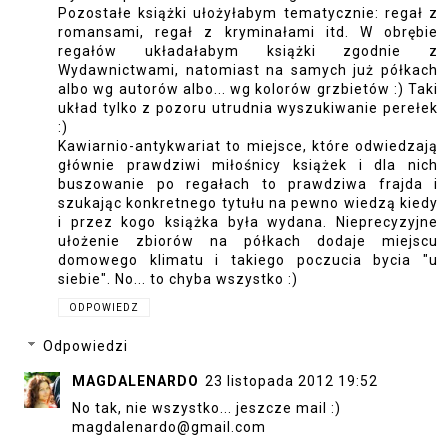
Pozostałe książki ułożyłabym tematycznie: regał z
romansami, regał z kryminałami itd. W obrębie
regałów układałabym książki zgodnie z
Wydawnictwami, natomiast na samych już półkach
albo wg autorów albo... wg kolorów grzbietów :) Taki
układ tylko z pozoru utrudnia wyszukiwanie perełek
:)
Kawiarnio-antykwariat to miejsce, które odwiedzają
głównie prawdziwi miłośnicy książek i dla nich
buszowanie po regałach to prawdziwa frajda i
szukając konkretnego tytułu na pewno wiedzą kiedy
i przez kogo książka była wydana. Nieprecyzyjne
ułożenie zbiorów na półkach dodaje miejscu
domowego klimatu i takiego poczucia bycia "u
siebie". No... to chyba wszystko :)
ODPOWIEDZ
Odpowiedzi
MAGDALENARDO
23 listopada 2012 19:52
No tak, nie wszystko... jeszcze mail :)
magdalenardo@gmail.com