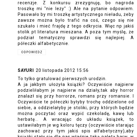
recenzje. Z konkursu zrezygnuję, bo nagroda
troszkę mi "nie leży" :) Ale na pytanie odpowiem.
Pasowało by mi troszkę artystycznego nieładu, żeby
zawsze można było trafić na coś, czego się nie
szukało i mieć frajdę z tego odkrycia. Więc np jakiś
stolik pt literatura mieszana. A poza tym myślę, że
podział tematyczny sprawdzi się najlepiej. A
półeczki alfabetycznie.
ODPOWIEDZ
SAYURI
20 listopada 2012 15:56
To tylko gratulować pierwszych urodzin.
A ja jakbym ułożyła książki? Oczywiście najpierw
podzieliłabym je najpierw na działy,tak aby horror
znalazł się przy horrorze, romans przy romansie. I
Oczywiście te półeczki byłyby trochę oddzielone od
siebie, a oddzielałyby je stoliki, przy których będzie
można poczytać oraz wypić czekoladę, kawę lub
herbatę... A wracając do układu książek, to
ustawiłabym je wg koloru tęczy (oczywiście starając
zachować przy tym jakiś spis alfabetyczny),aby
książki stały się dla nas właśnie taką paletą barw, w