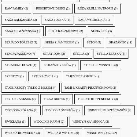
RAW FAMILY
(2)
RESORTOWE DZIECI
(2)
RÓŻA KRULL NA TROPIE
(3)
SAGA BAŁKAŃSKA
(3)
SAGA POLSKA
(1)
SAGA WSCHODNIA
(1)
SAGA ARGENTYŃSKA
(3)
SERIA KASZMIROWA
(3)
SERIA KISS
(3)
SERIA DO TOREBKI
(3)
SERIA Z JAMNIKIEM
(1)
SETON
(3)
SKAZANIEC
(11)
STACJA JAGODNO
(7)
STARY DOM
(3)
STELLA
(3)
STELLA LERSKA
(3)
STRACONE DUSZE
(4)
STRAŻNICY SNÓW
(1)
STULECIE WINNYCH
(3)
SZPIEDZY
(1)
SZTUKA ŻYCIA
(1)
TAJEMNICE ASKIRU
(1)
TAKIE RZECZY TYLKO Z MĘŻEM
(4)
TAMI Z KRAINY PIĘKNYCH KONI
(3)
TAYLOR JACKSON
(2)
TESSA BROWN
(1)
THE INTERDEPENDENCY
(3)
TRYLOGIA RÓŻANA
(2)
TRYLOGIA ŚWIATÓW
(1)
UNIWERSUM SZEŚCIANÓW
(2)
UWIKŁANA
(3)
W DOLINIE NARWI
(2)
WENDYJSKA WINNICA
(2)
WESOŁA ROZWÓDKA
(3)
WILLIAM WISTING
(9)
WINNE WZGÓRZE
(2)