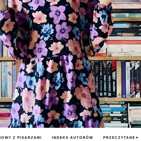
OWY Z PISARZAMI
INDEKS AUTORÓW
PRZECZYTANE
▼