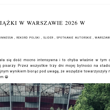
ĄŻKI W WARSZAWIE 2026 W
UINNESSA
,
REKORD POLSKI
,
SLIDER
,
SPOTKANIE AUTORSKIE
,
WARSZAW
ała się dość mocno intensywna i to chyba właśnie w tym 
pisarzy. Przez wszystkie trzy dni mojej bytności na stadi
acyjnym wynikiem biorąc pod uwagę, że wszędzie towarzyszyły
ym 😀