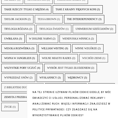
TAKIE RZECZY TYLKO Z MĘŻEM
(4)
TAMI Z KRAINY PIĘKNYCH KONI
(3)
TAYLOR JACKSON
(2)
TESSA BROWN
(1)
THE INTERDEPENDENCY
(3)
TRYLOGIA RÓŻANA
(2)
TRYLOGIA ŚWIATÓW
(1)
UNIWERSUM SZEŚCIANÓW
(2)
UWIKŁANA
(3)
W DOLINIE NARWI
(2)
WENDYJSKA WINNICA
(2)
WESOŁA ROZWÓDKA
(3)
WILLIAM WISTING
(9)
WINNE WZGÓRZE
(2)
WOJNA W JANGBLIZJI
(3)
WOLNE MIASTO RADES
(2)
WSCHÓD ZIEMI
(1)
WSZYSTKIE PORY UCZUĆ
(4)
WYBÓR JEST TYLKO ZŁUDZENIEM
(2)
WYPRZEDAŻ SNÓW
(2)
WYSŁANNICY
(3)
WĘDROWCY
(3)
Z BIBLIOTEKI DUCHA GÓR
(1)
ZANIM NADEJDZIE JUTRO
(3)
ZAPOMNIANY
(2)
NA TEJ STRONIE UŻYWAM PLIKÓW COOKIE GOOGLE, BY MÓC
ZEMSTA I PRZEBACZENIE
(6)
ŚLADY ZBRODNI
(3)
ŻYCIA W ŻYCIU
(3)
ŚWIADCZYĆ CI USŁUGI, PERSONALIZOWAĆ REKLAMY I
ANALIZOWAĆ RUCH. WIĘCEJ INFORMACJI ZNAJDZIESZ W
ŻYCIE
(1)
POLITYCE PRYWATNOŚCI. CZY ZGADZASZ SIĘ NA
WYKORZYSTYWANIE PLIKÓW COOKIES?