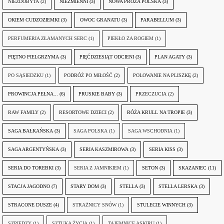
NIEZDOBYTA
(2)
NIEZMIENNI
(3)
NOWA PROZA POLSKA
(3)
OKIEM CUDZOZIEMKI
(3)
OWOC GRANATU
(3)
PARABELLUM
(3)
PERFUMERIA ZŁAMANYCH SERC
(1)
PIEKŁO ZA ROGIEM
(1)
PIĘTNO PIELGRZYMA
(3)
PIĘĆDZIESIĄT ODCIENI
(3)
PLAN AGATY
(3)
PO SĄSIEDZKU
(1)
PODRÓŻ PO MIŁOŚĆ
(2)
POLOWANIE NA PLISZKĘ
(2)
PROWINCJA PEŁNA...
(6)
PRUSKIE BABY
(3)
PRZECZUCIA
(2)
RAW FAMILY
(2)
RESORTOWE DZIECI
(2)
RÓŻA KRULL NA TROPIE
(3)
SAGA BAŁKAŃSKA
(3)
SAGA POLSKA
(1)
SAGA WSCHODNIA
(1)
SAGA ARGENTYŃSKA
(3)
SERIA KASZMIROWA
(3)
SERIA KISS
(3)
SERIA DO TOREBKI
(3)
SERIA Z JAMNIKIEM
(1)
SETON
(3)
SKAZANIEC
(11)
STACJA JAGODNO
(7)
STARY DOM
(3)
STELLA
(3)
STELLA LERSKA
(3)
STRACONE DUSZE
(4)
STRAŻNICY SNÓW
(1)
STULECIE WINNYCH
(3)
SZPIEDZY
(1)
SZTUKA ŻYCIA
(1)
TAJEMNICE ASKIRU
(1)