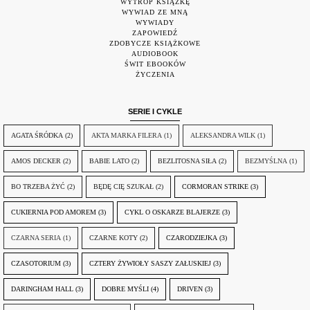
WYTROP KSIĄŻKĘ
WYWIAD ZE MNĄ
WYWIADY
ZAPOWIEDŹ
ZDOBYCZE KSIĄŻKOWE
AUDIOBOOK
ŚWIT EBOOKÓW
ŻYCZENIA
SERIE I CYKLE
AGATA ŚRÓDKA
(2)
AKTA MARKA FILERA
(1)
ALEKSANDRA WILK
(1)
AMOS DECKER
(2)
BABIE LATO
(2)
BEZLITOSNA SIŁA
(2)
BEZMYŚLNA
(1)
BO TRZEBA ŻYĆ
(2)
BĘDĘ CIĘ SZUKAŁ
(2)
CORMORAN STRIKE
(3)
CUKIERNIA POD AMOREM
(3)
CYKL O OSKARZE BLAJERZE
(3)
CZARNA SERIA
(1)
CZARNE KOTY
(2)
CZARODZIEJKA
(3)
CZASOTORIUM
(3)
CZTERY ŻYWIOŁY SASZY ZAŁUSKIEJ
(3)
DARINGHAM HALL
(3)
DOBRE MYŚLI
(4)
DRIVEN
(3)