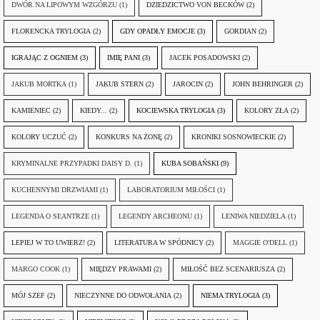
DWÓR NA LIPOWYM WZGÓRZU
(1)
DZIEDZICTWO VON BECKÓW
(2)
FLORENCKA TRYLOGIA
(2)
GDY OPADŁY EMOCJE
(3)
GORDIAN
(2)
IGRAJĄC Z OGNIEM
(3)
IMIĘ PANI
(3)
JACEK POSADOWSKI
(2)
JAKUB MORTKA
(1)
JAKUB STERN
(2)
JAROCIN
(2)
JOHN BEHRINGER
(2)
KAMIENIEC
(2)
KIEDY...
(2)
KOCIEWSKA TRYLOGIA
(3)
KOLORY ZŁA
(2)
KOLORY UCZUĆ
(2)
KONKURS NA ŻONĘ
(2)
KRONIKI SOSNOWIECKIE
(2)
KRYMINALNE PRZYPADKI DAISY D.
(1)
KUBA SOBAŃSKI
(9)
KUCHENNYMI DRZWIAMI
(1)
LABORATORIUM MIŁOŚCI
(1)
LEGENDA O SEANTRZE
(1)
LEGENDY ARCHEONU
(1)
LENIWA NIEDZIELA
(1)
LEPIEJ W TO UWIERZ!
(2)
LITERATURA W SPÓDNICY
(2)
MAGGIE O'DELL
(1)
MARGO COOK
(1)
MIĘDZY PRAWAMI
(2)
MIŁOŚĆ BEZ SCENARIUSZA
(2)
MÓJ SZEF
(2)
NIECZYNNE DO ODWOŁANIA
(2)
NIEMA TRYLOGIA
(3)