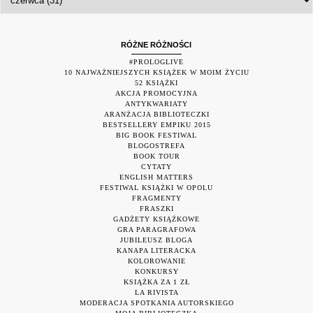
RÓŻNE RÓŻNOŚCI
#PROLOGLIVE
10 NAJWAŻNIEJSZYCH KSIĄŻEK W MOIM ŻYCIU
52 KSIĄŻKI
AKCJA PROMOCYJNA
ANTYKWARIATY
ARANŻACJA BIBLIOTECZKI
BESTSELLERY EMPIKU 2015
BIG BOOK FESTIWAL
BLOGOSTREFA
BOOK TOUR
CYTATY
ENGLISH MATTERS
FESTIWAL KSIĄŻKI W OPOLU
FRAGMENTY
FRASZKI
GADŻETY KSIĄŻKOWE
GRA PARAGRAFOWA
JUBILEUSZ BLOGA
KANAPA LITERACKA
KOLOROWANIE
KONKURSY
KSIĄŻKA ZA 1 ZŁ
LA RIVISTA
MODERACJA SPOTKANIA AUTORSKIEGO