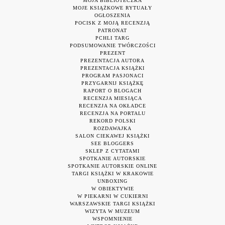
MOJA BIBLIOTECZKA
MOJE KSIĄŻKOWE RYTUAŁY
OGŁOSZENIA
POCISK Z MOJĄ RECENZJĄ
PATRONAT
PCHLI TARG
PODSUMOWANIE TWÓRCZOŚCI
PREZENT
PREZENTACJA AUTORA
PREZENTACJA KSIĄŻKI
PROGRAM PASJONACI
PRZYGARNIJ KSIĄŻKĘ
RAPORT O BLOGACH
RECENZJA MIESIĄCA
RECENZJA NA OKŁADCE
RECENZJA NA PORTALU
REKORD POLSKI
ROZDAWAJKA
SALON CIEKAWEJ KSIĄŻKI
SEE BLOGGERS
SKLEP Z CYTATAMI
SPOTKANIE AUTORSKIE
SPOTKANIE AUTORSKIE ONLINE
TARGI KSIĄŻKI W KRAKOWIE
UNBOXING
W OBIEKTYWIE
W PIEKARNI W CUKIERNI
WARSZAWSKIE TARGI KSIĄŻKI
WIZYTA W MUZEUM
WSPOMNIENIE