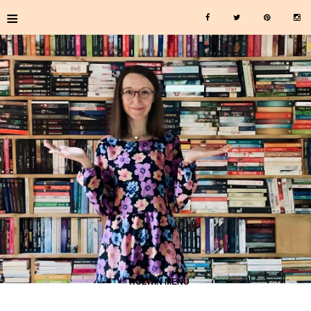
≡
≡ ROZWIŃ MENU