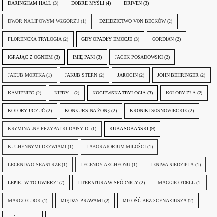
DARINGHAM HALL
(3)
DOBRE MYŚLI
(4)
DRIVEN
(3)
DWÓR NA LIPOWYM WZGÓRZU
(1)
DZIEDZICTWO VON BECKÓW
(2)
FLORENCKA TRYLOGIA
(2)
GDY OPADŁY EMOCJE
(3)
GORDIAN
(2)
IGRAJĄC Z OGNIEM
(3)
IMIĘ PANI
(3)
JACEK POSADOWSKI
(2)
JAKUB MORTKA
(1)
JAKUB STERN
(2)
JAROCIN
(2)
JOHN BEHRINGER
(2)
KAMIENIEC
(2)
KIEDY...
(2)
KOCIEWSKA TRYLOGIA
(3)
KOLORY ZŁA
(2)
KOLORY UCZUĆ
(2)
KONKURS NA ŻONĘ
(2)
KRONIKI SOSNOWIECKIE
(2)
KRYMINALNE PRZYPADKI DAISY D.
(1)
KUBA SOBAŃSKI
(9)
KUCHENNYMI DRZWIAMI
(1)
LABORATORIUM MIŁOŚCI
(1)
LEGENDA O SEANTRZE
(1)
LEGENDY ARCHEONU
(1)
LENIWA NIEDZIELA
(1)
LEPIEJ W TO UWIERZ!
(2)
LITERATURA W SPÓDNICY
(2)
MAGGIE O'DELL
(1)
MARGO COOK
(1)
MIĘDZY PRAWAMI
(2)
MIŁOŚĆ BEZ SCENARIUSZA
(2)