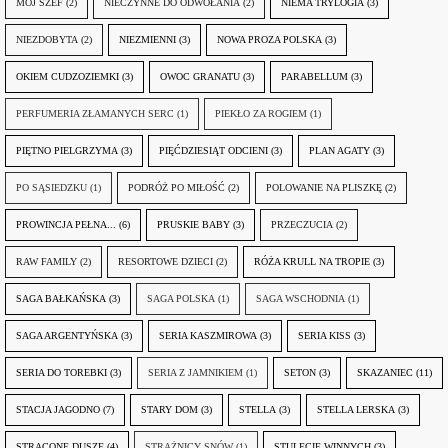
MÓJ SZEF
(2)
NIECZYNNE DO ODWOŁANIA
(2)
NIEMA TRYLOGIA
(3)
NIEZDOBYTA
(2)
NIEZMIENNI
(3)
NOWA PROZA POLSKA
(3)
OKIEM CUDZOZIEMKI
(3)
OWOC GRANATU
(3)
PARABELLUM
(3)
PERFUMERIA ZŁAMANYCH SERC
(1)
PIEKŁO ZA ROGIEM
(1)
PIĘTNO PIELGRZYMA
(3)
PIĘĆDZIESIĄT ODCIENI
(3)
PLAN AGATY
(3)
PO SĄSIEDZKU
(1)
PODRÓŻ PO MIŁOŚĆ
(2)
POLOWANIE NA PLISZKĘ
(2)
PROWINCJA PEŁNA...
(6)
PRUSKIE BABY
(3)
PRZECZUCIA
(2)
RAW FAMILY
(2)
RESORTOWE DZIECI
(2)
RÓŻA KRULL NA TROPIE
(3)
SAGA BAŁKAŃSKA
(3)
SAGA POLSKA
(1)
SAGA WSCHODNIA
(1)
SAGA ARGENTYŃSKA
(3)
SERIA KASZMIROWA
(3)
SERIA KISS
(3)
SERIA DO TOREBKI
(3)
SERIA Z JAMNIKIEM
(1)
SETON
(3)
SKAZANIEC
(11)
STACJA JAGODNO
(7)
STARY DOM
(3)
STELLA
(3)
STELLA LERSKA
(3)
STRACONE DUSZE
(4)
STRAŻNICY SNÓW
(1)
STULECIE WINNYCH
(3)