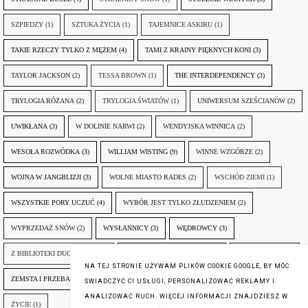
SZPIEDZY
(1)
SZTUKA ŻYCIA
(1)
TAJEMNICE ASKIRU
(1)
TAKIE RZECZY TYLKO Z MĘŻEM
(4)
TAMI Z KRAINY PIĘKNYCH KONI
(3)
TAYLOR JACKSON
(2)
TESSA BROWN
(1)
THE INTERDEPENDENCY
(3)
TRYLOGIA RÓŻANA
(2)
TRYLOGIA ŚWIATÓW
(1)
UNIWERSUM SZEŚCIANÓW
(2)
UWIKŁANA
(3)
W DOLINIE NARWI
(2)
WENDYJSKA WINNICA
(2)
WESOŁA ROZWÓDKA
(3)
WILLIAM WISTING
(9)
WINNE WZGÓRZE
(2)
WOJNA W JANGBLIZJI
(3)
WOLNE MIASTO RADES
(2)
WSCHÓD ZIEMI
(1)
WSZYSTKIE PORY UCZUĆ
(4)
WYBÓR JEST TYLKO ZŁUDZENIEM
(2)
WYPRZEDAŻ SNÓW
(2)
WYSŁANNICY
(3)
WĘDROWCY
(3)
Z BIBLIOTEKI DUCHA GÓR
(1)
ZANIM NADEJDZIE JUTRO
(3)
ZAPOMNIANY
(2)
NA TEJ STRONIE UŻYWAM PLIKÓW COOKIE GOOGLE, BY MÓC
ZEMSTA I PRZEBACZENIE
(6)
ŚLADY ZBRODNI
(3)
ŻYCIA W ŻYCIU
(3)
ŚWIADCZYĆ CI USŁUGI, PERSONALIZOWAĆ REKLAMY I
ANALIZOWAĆ RUCH. WIĘCEJ INFORMACJI ZNAJDZIESZ W
ŻYCIE
(1)