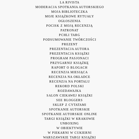
LA RIVISTA
MODERACJA SPOTKANIA AUTORSKIEGO
MOJA BIBLIOTECZKA
MOJE KSIĄŻKOWE RYTUAŁY
OGŁOSZENIA
POCISK Z MOJĄ RECENZJĄ
PATRONAT
PCHLI TARG
PODSUMOWANIE TWÓRCZOŚCI
PREZENT
PREZENTACJA AUTORA
PREZENTACJA KSIĄŻKI
PROGRAM PASJONACI
PRZYGARNIJ KSIĄŻKĘ
RAPORT O BLOGACH
RECENZJA MIESIĄCA
RECENZJA NA OKŁADCE
RECENZJA NA PORTALU
REKORD POLSKI
ROZDAWAJKA
SALON CIEKAWEJ KSIĄŻKI
SEE BLOGGERS
SKLEP Z CYTATAMI
SPOTKANIE AUTORSKIE
SPOTKANIE AUTORSKIE ONLINE
TARGI KSIĄŻKI W KRAKOWIE
UNBOXING
W OBIEKTYWIE
W PIEKARNI W CUKIERNI
WARSZAWSKIE TARGI KSIĄŻKI