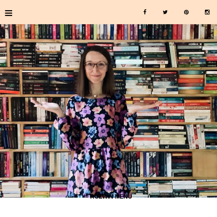
≡
≡ ROZWIŃ MENU