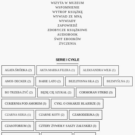
WIZYTA W MUZEUM
WSPOMNIENIE
WYTROP KSIĄŻKĘ
WYWIAD ZE MNĄ
WYWIADY
ZAPOWIEDŹ
ZDOBYCZE KSIĄŻKOWE
AUDIOBOOK
ŚWIT EBOOKÓW
ŻYCZENIA
SERIE I CYKLE
AGATA ŚRÓDKA
(2)
AKTA MARKA FILERA
(1)
ALEKSANDRA WILK
(1)
AMOS DECKER
(2)
BABIE LATO
(2)
BEZLITOSNA SIŁA
(2)
BEZMYŚLNA
(1)
BO TRZEBA ŻYĆ
(2)
BĘDĘ CIĘ SZUKAŁ
(2)
CORMORAN STRIKE
(3)
CUKIERNIA POD AMOREM
(3)
CYKL O OSKARZE BLAJERZE
(3)
CZARNA SERIA
(1)
CZARNE KOTY
(2)
CZARODZIEJKA
(3)
CZASOTORIUM
(3)
CZTERY ŻYWIOŁY SASZY ZAŁUSKIEJ
(3)