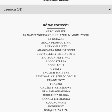
RÓŻNE RÓŻNOŚCI
#PROLOGLIVE
10 NAJWAŻNIEJSZYCH KSIĄŻEK W MOIM ŻYCIU
52 KSIĄŻKI
AKCJA PROMOCYJNA
ANTYKWARIATY
ARANŻACJA BIBLIOTECZKI
BESTSELLERY EMPIKU 2015
BIG BOOK FESTIWAL
BLOGOSTREFA
BOOK TOUR
CYTATY
ENGLISH MATTERS
FESTIWAL KSIĄŻKI W OPOLU
FRAGMENTY
FRASZKI
GADŻETY KSIĄŻKOWE
GRA PARAGRAFOWA
JUBILEUSZ BLOGA
KANAPA LITERACKA
KOLOROWANIE
KONKURSY
KSIĄŻKA ZA 1 ZŁ