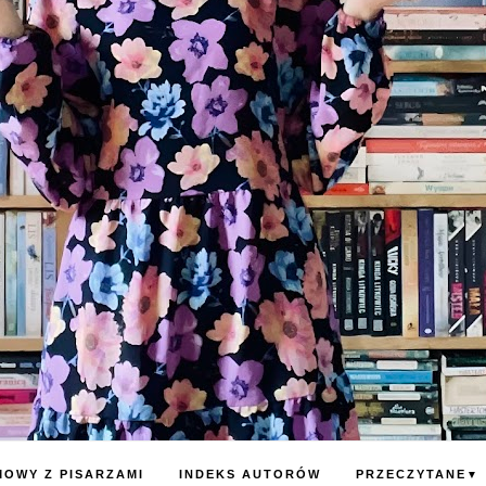
OWY Z PISARZAMI
INDEKS AUTORÓW
PRZECZYTANE
▼