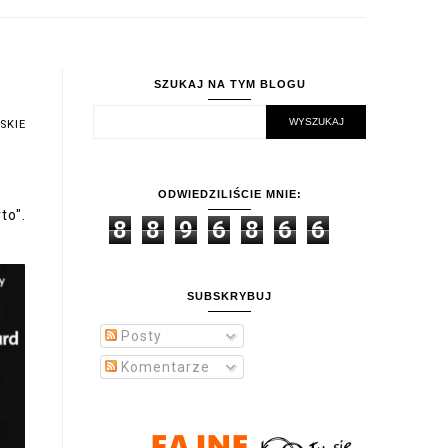
SZUKAJ NA TYM BLOGU
SKIE
ODWIEDZILIŚCIE MNIE:
to".
8
8
9
6
8
6
6
SUBSKRYBUJ
Posty
Komentarze