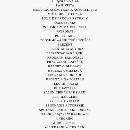
KSIĄŻKA ZA 1 ZŁ
LA RIVISTA
MODERACJA SPOTKANIA AUTORSKIEGO
MOJA BIBLIOTECZKA
MOJE KSIĄŻKOWE RYTUAŁY
OGŁOSZENIA
POCISK Z MOJĄ RECENZJĄ
PATRONAT
PCHLI TARG
PODSUMOWANIE TWÓRCZOŚCI
PREZENT
PREZENTACJA AUTORA
PREZENTACJA KSIĄŻKI
PROGRAM PASJONACI
PRZYGARNIJ KSIĄŻKĘ
RAPORT O BLOGACH
RECENZJA MIESIĄCA
RECENZJA NA OKŁADCE
RECENZJA NA PORTALU
REKORD POLSKI
ROZDAWAJKA
SALON CIEKAWEJ KSIĄŻKI
SEE BLOGGERS
SKLEP Z CYTATAMI
SPOTKANIE AUTORSKIE
SPOTKANIE AUTORSKIE ONLINE
TARGI KSIĄŻKI W KRAKOWIE
UNBOXING
W OBIEKTYWIE
W PIEKARNI W CUKIERNI