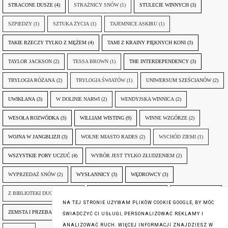
STRACONE DUSZE
(4)
STRAŻNICY SNÓW
(1)
STULECIE WINNYCH
(3)
SZPIEDZY
(1)
SZTUKA ŻYCIA
(1)
TAJEMNICE ASKIRU
(1)
TAKIE RZECZY TYLKO Z MĘŻEM
(4)
TAMI Z KRAINY PIĘKNYCH KONI
(3)
TAYLOR JACKSON
(2)
TESSA BROWN
(1)
THE INTERDEPENDENCY
(3)
TRYLOGIA RÓŻANA
(2)
TRYLOGIA ŚWIATÓW
(1)
UNIWERSUM SZEŚCIANÓW
(2)
UWIKŁANA
(3)
W DOLINIE NARWI
(2)
WENDYJSKA WINNICA
(2)
WESOŁA ROZWÓDKA
(3)
WILLIAM WISTING
(9)
WINNE WZGÓRZE
(2)
WOJNA W JANGBLIZJI
(3)
WOLNE MIASTO RADES
(2)
WSCHÓD ZIEMI
(1)
WSZYSTKIE PORY UCZUĆ
(4)
WYBÓR JEST TYLKO ZŁUDZENIEM
(2)
WYPRZEDAŻ SNÓW
(2)
WYSŁANNICY
(3)
WĘDROWCY
(3)
Z BIBLIOTEKI DUCHA GÓR
(1)
ZANIM NADEJDZIE JUTRO
(3)
ZAPOMNIANY
(2)
NA TEJ STRONIE UŻYWAM PLIKÓW COOKIE GOOGLE, BY MÓC
ZEMSTA I PRZEBACZENIE
(6)
ŚLADY ZBRODNI
(3)
ŻYCIA W ŻYCIU
(3)
ŚWIADCZYĆ CI USŁUGI, PERSONALIZOWAĆ REKLAMY I
ANALIZOWAĆ RUCH. WIĘCEJ INFORMACJI ZNAJDZIESZ W