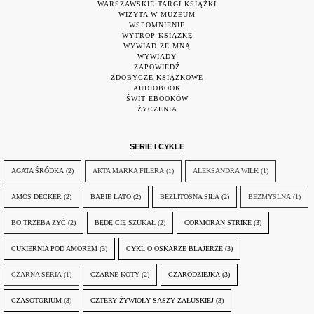
WARSZAWSKIE TARGI KSIĄŻKI
WIZYTA W MUZEUM
WSPOMNIENIE
WYTROP KSIĄŻKĘ
WYWIAD ZE MNĄ
WYWIADY
ZAPOWIEDŹ
ZDOBYCZE KSIĄŻKOWE
AUDIOBOOK
ŚWIT EBOOKÓW
ŻYCZENIA
SERIE I CYKLE
AGATA ŚRÓDKA
(2)
AKTA MARKA FILERA
(1)
ALEKSANDRA WILK
(1)
AMOS DECKER
(2)
BABIE LATO
(2)
BEZLITOSNA SIŁA
(2)
BEZMYŚLNA
(1)
BO TRZEBA ŻYĆ
(2)
BĘDĘ CIĘ SZUKAŁ
(2)
CORMORAN STRIKE
(3)
CUKIERNIA POD AMOREM
(3)
CYKL O OSKARZE BLAJERZE
(3)
CZARNA SERIA
(1)
CZARNE KOTY
(2)
CZARODZIEJKA
(3)
CZASOTORIUM
(3)
CZTERY ŻYWIOŁY SASZY ZAŁUSKIEJ
(3)