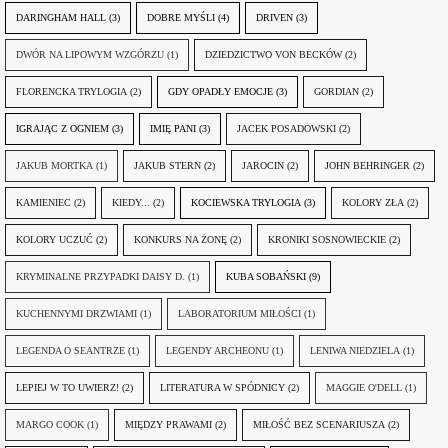
DARINGHAM HALL
(3)
DOBRE MYŚLI
(4)
DRIVEN
(3)
DWÓR NA LIPOWYM WZGÓRZU
(1)
DZIEDZICTWO VON BECKÓW
(2)
FLORENCKA TRYLOGIA
(2)
GDY OPADŁY EMOCJE
(3)
GORDIAN
(2)
IGRAJĄC Z OGNIEM
(3)
IMIĘ PANI
(3)
JACEK POSADOWSKI
(2)
JAKUB MORTKA
(1)
JAKUB STERN
(2)
JAROCIN
(2)
JOHN BEHRINGER
(2)
KAMIENIEC
(2)
KIEDY...
(2)
KOCIEWSKA TRYLOGIA
(3)
KOLORY ZŁA
(2)
KOLORY UCZUĆ
(2)
KONKURS NA ŻONĘ
(2)
KRONIKI SOSNOWIECKIE
(2)
KRYMINALNE PRZYPADKI DAISY D.
(1)
KUBA SOBAŃSKI
(9)
KUCHENNYMI DRZWIAMI
(1)
LABORATORIUM MIŁOŚCI
(1)
LEGENDA O SEANTRZE
(1)
LEGENDY ARCHEONU
(1)
LENIWA NIEDZIELA
(1)
LEPIEJ W TO UWIERZ!
(2)
LITERATURA W SPÓDNICY
(2)
MAGGIE O'DELL
(1)
MARGO COOK
(1)
MIĘDZY PRAWAMI
(2)
MIŁOŚĆ BEZ SCENARIUSZA
(2)