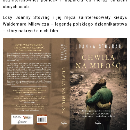
bezinteresownej pomocy i wsparciu od nieraz całkiem
obcych osób.
Losy Joanny Stovrag i jej męża zainteresowały kiedyś
Waldemara Milewicza − legendę polskiego dziennikarstwa
− który nakręcił o nich film.