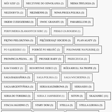
MÓJ SZEF
(2)
NIECZYNNE DO ODWOŁANIA
(2)
NIEMA TRYLOGIA
(3)
NIEZDOBYTA
(2)
NIEZMIENNI
(3)
NOWA PROZA POLSKA
(3)
OKIEM CUDZOZIEMKI
(3)
OWOC GRANATU
(3)
PARABELLUM
(3)
PERFUMERIA ZŁAMANYCH SERC
(1)
PIEKŁO ZA ROGIEM
(1)
PIĘTNO PIELGRZYMA
(3)
PIĘĆDZIESIĄT ODCIENI
(3)
PLAN AGATY
(3)
PO SĄSIEDZKU
(1)
PODRÓŻ PO MIŁOŚĆ
(2)
POLOWANIE NA PLISZKĘ
(2)
PROWINCJA PEŁNA...
(6)
PRUSKIE BABY
(3)
PRZECZUCIA
(2)
RAW FAMILY
(2)
RESORTOWE DZIECI
(2)
RÓŻA KRULL NA TROPIE
(3)
SAGA BAŁKAŃSKA
(3)
SAGA POLSKA
(1)
SAGA WSCHODNIA
(1)
SAGA ARGENTYŃSKA
(3)
SERIA KASZMIROWA
(3)
SERIA KISS
(3)
SERIA DO TOREBKI
(3)
SERIA Z JAMNIKIEM
(1)
SETON
(3)
SKAZANIEC
(11)
STACJA JAGODNO
(7)
STARY DOM
(3)
STELLA
(3)
STELLA LERSKA
(3)