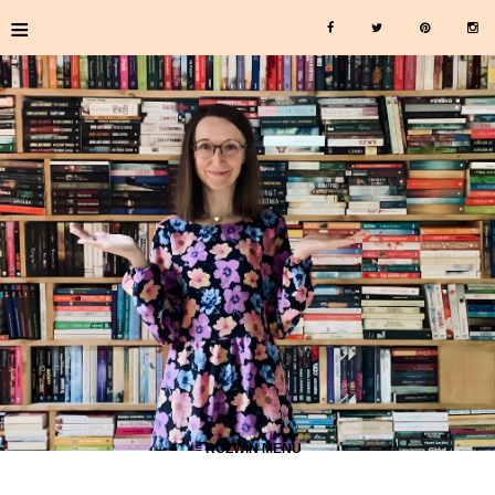
≡
≡ ROZWIŃ MENU