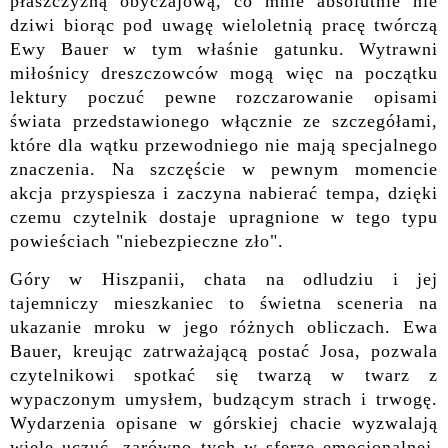
płaszczyzną obyczajową, co mnie absolutnie nie
dziwi biorąc pod uwagę wieloletnią pracę twórczą
Ewy Bauer w tym właśnie gatunku. Wytrawni
miłośnicy dreszczowców mogą więc na początku
lektury poczuć pewne rozczarowanie opisami
świata przedstawionego włącznie ze szczegółami,
które dla wątku przewodniego nie mają specjalnego
znaczenia. Na szczęście w pewnym momencie
akcja przyspiesza i zaczyna nabierać tempa, dzięki
czemu czytelnik dostaje upragnione w tego typu
powieściach "niebezpieczne zło".
Góry w Hiszpanii, chata na odludziu i jej
tajemniczy mieszkaniec to świetna sceneria na
ukazanie mroku w jego różnych obliczach. Ewa
Bauer, kreując zatrważającą postać Josa, pozwala
czytelnikowi spotkać się twarzą w twarz z
wypaczonym umysłem, budzącym strach i trwogę.
Wydarzenia opisane w górskiej chacie wyzwalają
wiele uczuć, zarówno tych w sferze emocjonalnej,