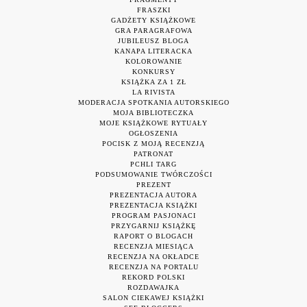
FRASZKI
GADŻETY KSIĄŻKOWE
GRA PARAGRAFOWA
JUBILEUSZ BLOGA
KANAPA LITERACKA
KOLOROWANIE
KONKURSY
KSIĄŻKA ZA 1 ZŁ
LA RIVISTA
MODERACJA SPOTKANIA AUTORSKIEGO
MOJA BIBLIOTECZKA
MOJE KSIĄŻKOWE RYTUAŁY
OGŁOSZENIA
POCISK Z MOJĄ RECENZJĄ
PATRONAT
PCHLI TARG
PODSUMOWANIE TWÓRCZOŚCI
PREZENT
PREZENTACJA AUTORA
PREZENTACJA KSIĄŻKI
PROGRAM PASJONACI
PRZYGARNIJ KSIĄŻKĘ
RAPORT O BLOGACH
RECENZJA MIESIĄCA
RECENZJA NA OKŁADCE
RECENZJA NA PORTALU
REKORD POLSKI
ROZDAWAJKA
SALON CIEKAWEJ KSIĄŻKI