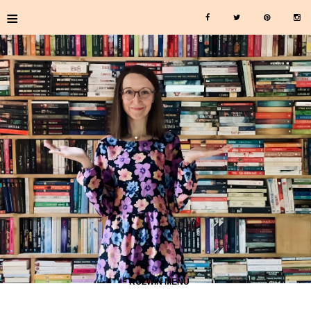
≡
≡ ROZWIŃ MENU