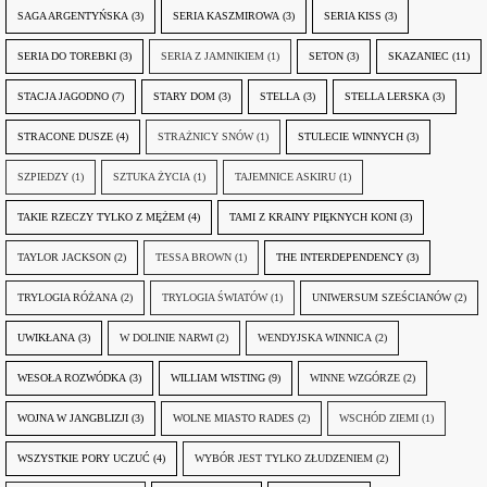
SAGA ARGENTYŃSKA
(3)
SERIA KASZMIROWA
(3)
SERIA KISS
(3)
SERIA DO TOREBKI
(3)
SERIA Z JAMNIKIEM
(1)
SETON
(3)
SKAZANIEC
(11)
STACJA JAGODNO
(7)
STARY DOM
(3)
STELLA
(3)
STELLA LERSKA
(3)
STRACONE DUSZE
(4)
STRAŻNICY SNÓW
(1)
STULECIE WINNYCH
(3)
SZPIEDZY
(1)
SZTUKA ŻYCIA
(1)
TAJEMNICE ASKIRU
(1)
TAKIE RZECZY TYLKO Z MĘŻEM
(4)
TAMI Z KRAINY PIĘKNYCH KONI
(3)
TAYLOR JACKSON
(2)
TESSA BROWN
(1)
THE INTERDEPENDENCY
(3)
TRYLOGIA RÓŻANA
(2)
TRYLOGIA ŚWIATÓW
(1)
UNIWERSUM SZEŚCIANÓW
(2)
UWIKŁANA
(3)
W DOLINIE NARWI
(2)
WENDYJSKA WINNICA
(2)
WESOŁA ROZWÓDKA
(3)
WILLIAM WISTING
(9)
WINNE WZGÓRZE
(2)
WOJNA W JANGBLIZJI
(3)
WOLNE MIASTO RADES
(2)
WSCHÓD ZIEMI
(1)
WSZYSTKIE PORY UCZUĆ
(4)
WYBÓR JEST TYLKO ZŁUDZENIEM
(2)