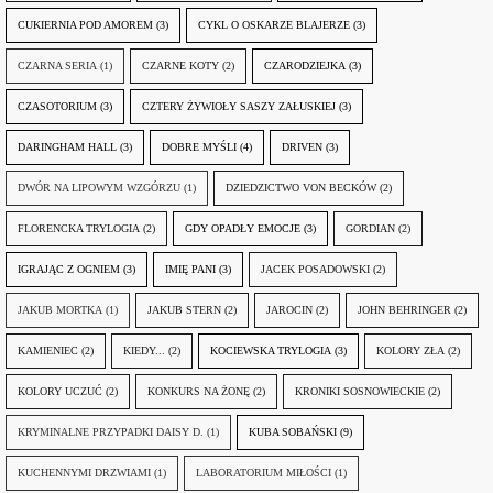
CUKIERNIA POD AMOREM
(3)
CYKL O OSKARZE BLAJERZE
(3)
CZARNA SERIA
(1)
CZARNE KOTY
(2)
CZARODZIEJKA
(3)
CZASOTORIUM
(3)
CZTERY ŻYWIOŁY SASZY ZAŁUSKIEJ
(3)
DARINGHAM HALL
(3)
DOBRE MYŚLI
(4)
DRIVEN
(3)
DWÓR NA LIPOWYM WZGÓRZU
(1)
DZIEDZICTWO VON BECKÓW
(2)
FLORENCKA TRYLOGIA
(2)
GDY OPADŁY EMOCJE
(3)
GORDIAN
(2)
IGRAJĄC Z OGNIEM
(3)
IMIĘ PANI
(3)
JACEK POSADOWSKI
(2)
JAKUB MORTKA
(1)
JAKUB STERN
(2)
JAROCIN
(2)
JOHN BEHRINGER
(2)
KAMIENIEC
(2)
KIEDY...
(2)
KOCIEWSKA TRYLOGIA
(3)
KOLORY ZŁA
(2)
KOLORY UCZUĆ
(2)
KONKURS NA ŻONĘ
(2)
KRONIKI SOSNOWIECKIE
(2)
KRYMINALNE PRZYPADKI DAISY D.
(1)
KUBA SOBAŃSKI
(9)
KUCHENNYMI DRZWIAMI
(1)
LABORATORIUM MIŁOŚCI
(1)