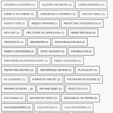
LEGENDA O SEANTRZE
(1)
LEGENDY ARCHEONU
(1)
LENIWA NIEDZIELA
(1)
LEPIEJ W TO UWIERZ!
(2)
LITERATURA W SPÓDNICY
(2)
MAGGIE O'DELL
(1)
MARGO COOK
(1)
MIĘDZY PRAWAMI
(2)
MIŁOŚĆ BEZ SCENARIUSZA
(2)
MÓJ SZEF
(2)
NIECZYNNE DO ODWOŁANIA
(2)
NIEMA TRYLOGIA
(3)
NIEZDOBYTA
(2)
NIEZMIENNI
(3)
NOWA PROZA POLSKA
(3)
OKIEM CUDZOZIEMKI
(3)
OWOC GRANATU
(3)
PARABELLUM
(3)
PERFUMERIA ZŁAMANYCH SERC
(1)
PIEKŁO ZA ROGIEM
(1)
PIĘTNO PIELGRZYMA
(3)
PIĘĆDZIESIĄT ODCIENI
(3)
PLAN AGATY
(3)
PO SĄSIEDZKU
(1)
PODRÓŻ PO MIŁOŚĆ
(2)
POLOWANIE NA PLISZKĘ
(2)
PROWINCJA PEŁNA...
(6)
PRUSKIE BABY
(3)
PRZECZUCIA
(2)
RAW FAMILY
(2)
RESORTOWE DZIECI
(2)
RÓŻA KRULL NA TROPIE
(3)
SAGA BAŁKAŃSKA
(3)
SAGA POLSKA
(1)
SAGA WSCHODNIA
(1)