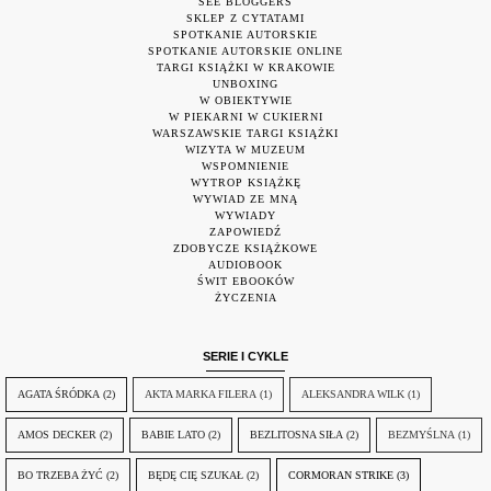
SEE BLOGGERS
SKLEP Z CYTATAMI
SPOTKANIE AUTORSKIE
SPOTKANIE AUTORSKIE ONLINE
TARGI KSIĄŻKI W KRAKOWIE
UNBOXING
W OBIEKTYWIE
W PIEKARNI W CUKIERNI
WARSZAWSKIE TARGI KSIĄŻKI
WIZYTA W MUZEUM
WSPOMNIENIE
WYTROP KSIĄŻKĘ
WYWIAD ZE MNĄ
WYWIADY
ZAPOWIEDŹ
ZDOBYCZE KSIĄŻKOWE
AUDIOBOOK
ŚWIT EBOOKÓW
ŻYCZENIA
SERIE I CYKLE
AGATA ŚRÓDKA
(2)
AKTA MARKA FILERA
(1)
ALEKSANDRA WILK
(1)
AMOS DECKER
(2)
BABIE LATO
(2)
BEZLITOSNA SIŁA
(2)
BEZMYŚLNA
(1)
BO TRZEBA ŻYĆ
(2)
BĘDĘ CIĘ SZUKAŁ
(2)
CORMORAN STRIKE
(3)