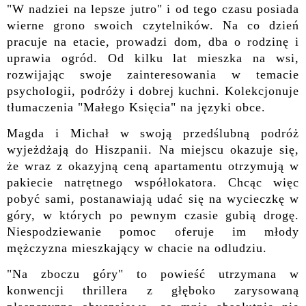
"W nadziei na lepsze jutro" i od tego czasu posiada
wierne grono swoich czytelników. Na co dzień
pracuje na etacie, prowadzi dom, dba o rodzinę i
uprawia ogród. Od kilku lat mieszka na wsi,
rozwijając swoje zainteresowania w temacie
psychologii, podróży i dobrej kuchni. Kolekcjonuje
tłumaczenia "Małego Księcia" na języki obce.
Magda i Michał w swoją przedślubną podróż
wyjeżdżają do Hiszpanii. Na miejscu okazuje się,
że wraz z okazyjną ceną apartamentu otrzymują w
pakiecie natrętnego współlokatora. Chcąc więc
pobyć sami, postanawiają udać się na wycieczkę w
góry, w których po pewnym czasie gubią drogę.
Niespodziewanie pomoc oferuje im młody
mężczyzna mieszkający w chacie na odludziu.
"Na zboczu góry" to powieść utrzymana w
konwencji thrillera z głęboko zarysowaną