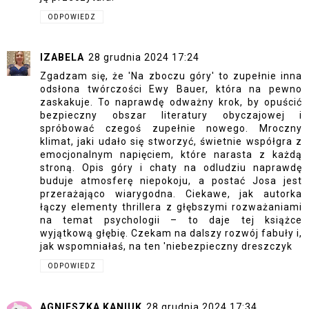
ODPOWIEDZ
IZABELA
28 grudnia 2024 17:24
Zgadzam się, że 'Na zboczu góry' to zupełnie inna
odsłona twórczości Ewy Bauer, która na pewno
zaskakuje. To naprawdę odważny krok, by opuścić
bezpieczny obszar literatury obyczajowej i
spróbować czegoś zupełnie nowego. Mroczny
klimat, jaki udało się stworzyć, świetnie współgra z
emocjonalnym napięciem, które narasta z każdą
stroną. Opis góry i chaty na odludziu naprawdę
buduje atmosferę niepokoju, a postać Josa jest
przerażająco wiarygodna. Ciekawe, jak autorka
łączy elementy thrillera z głębszymi rozważaniami
na temat psychologii – to daje tej książce
wyjątkową głębię. Czekam na dalszy rozwój fabuły i,
jak wspomniałaś, na ten 'niebezpieczny dreszczyk
ODPOWIEDZ
AGNIESZKA KANIUK
28 grudnia 2024 17:34