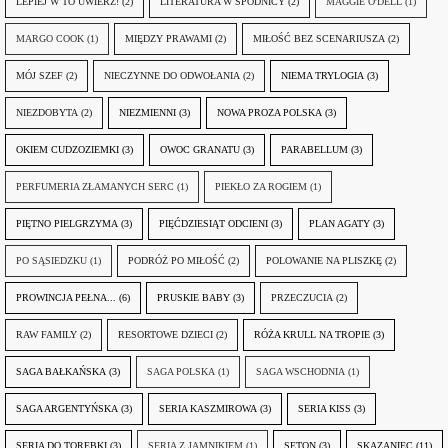
LEPIEJ W TO UWIERZ!
(2)
LITERATURA W SPÓDNICY
(2)
MAGGIE O'DELL
(1)
MARGO COOK
(1)
MIĘDZY PRAWAMI
(2)
MIŁOŚĆ BEZ SCENARIUSZA
(2)
MÓJ SZEF
(2)
NIECZYNNE DO ODWOŁANIA
(2)
NIEMA TRYLOGIA
(3)
NIEZDOBYTA
(2)
NIEZMIENNI
(3)
NOWA PROZA POLSKA
(3)
OKIEM CUDZOZIEMKI
(3)
OWOC GRANATU
(3)
PARABELLUM
(3)
PERFUMERIA ZŁAMANYCH SERC
(1)
PIEKŁO ZA ROGIEM
(1)
PIĘTNO PIELGRZYMA
(3)
PIĘĆDZIESIĄT ODCIENI
(3)
PLAN AGATY
(3)
PO SĄSIEDZKU
(1)
PODRÓŻ PO MIŁOŚĆ
(2)
POLOWANIE NA PLISZKĘ
(2)
PROWINCJA PEŁNA...
(6)
PRUSKIE BABY
(3)
PRZECZUCIA
(2)
RAW FAMILY
(2)
RESORTOWE DZIECI
(2)
RÓŻA KRULL NA TROPIE
(3)
SAGA BAŁKAŃSKA
(3)
SAGA POLSKA
(1)
SAGA WSCHODNIA
(1)
SAGA ARGENTYŃSKA
(3)
SERIA KASZMIROWA
(3)
SERIA KISS
(3)
SERIA DO TOREBKI
(3)
SERIA Z JAMNIKIEM
(1)
SETON
(3)
SKAZANIEC
(11)