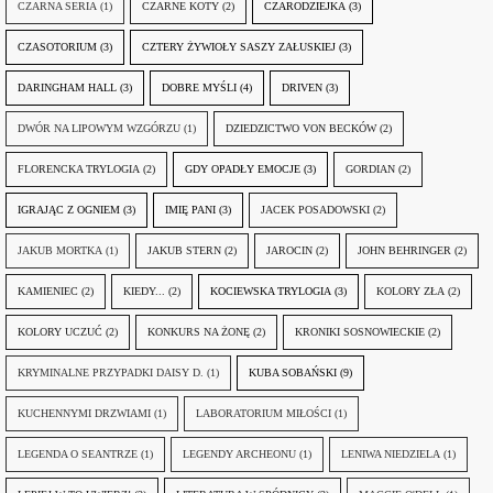
CZARNA SERIA
(1)
CZARNE KOTY
(2)
CZARODZIEJKA
(3)
CZASOTORIUM
(3)
CZTERY ŻYWIOŁY SASZY ZAŁUSKIEJ
(3)
DARINGHAM HALL
(3)
DOBRE MYŚLI
(4)
DRIVEN
(3)
DWÓR NA LIPOWYM WZGÓRZU
(1)
DZIEDZICTWO VON BECKÓW
(2)
FLORENCKA TRYLOGIA
(2)
GDY OPADŁY EMOCJE
(3)
GORDIAN
(2)
IGRAJĄC Z OGNIEM
(3)
IMIĘ PANI
(3)
JACEK POSADOWSKI
(2)
JAKUB MORTKA
(1)
JAKUB STERN
(2)
JAROCIN
(2)
JOHN BEHRINGER
(2)
KAMIENIEC
(2)
KIEDY...
(2)
KOCIEWSKA TRYLOGIA
(3)
KOLORY ZŁA
(2)
KOLORY UCZUĆ
(2)
KONKURS NA ŻONĘ
(2)
KRONIKI SOSNOWIECKIE
(2)
KRYMINALNE PRZYPADKI DAISY D.
(1)
KUBA SOBAŃSKI
(9)
KUCHENNYMI DRZWIAMI
(1)
LABORATORIUM MIŁOŚCI
(1)
LEGENDA O SEANTRZE
(1)
LEGENDY ARCHEONU
(1)
LENIWA NIEDZIELA
(1)