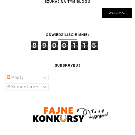
SZUKAJ NA TYM BLOGU
ODWIEDZILIŚCIE MNIE:
8
9
0
0
1
1
5
SUBSKRYBUJ
Posty
Komentarze