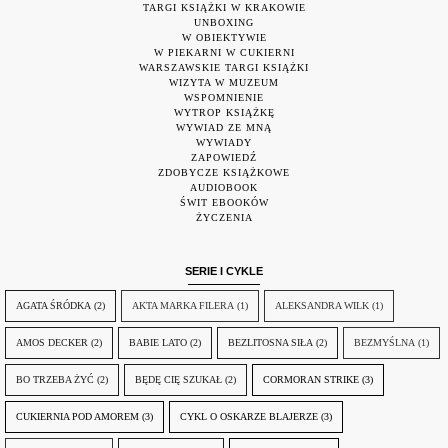
TARGI KSIĄŻKI W KRAKOWIE
UNBOXING
W OBIEKTYWIE
W PIEKARNI W CUKIERNI
WARSZAWSKIE TARGI KSIĄŻKI
WIZYTA W MUZEUM
WSPOMNIENIE
WYTROP KSIĄŻKĘ
WYWIAD ZE MNĄ
WYWIADY
ZAPOWIEDŹ
ZDOBYCZE KSIĄŻKOWE
AUDIOBOOK
ŚWIT EBOOKÓW
ŻYCZENIA
SERIE I CYKLE
AGATA ŚRÓDKA
(2)
AKTA MARKA FILERA
(1)
ALEKSANDRA WILK
(1)
AMOS DECKER
(2)
BABIE LATO
(2)
BEZLITOSNA SIŁA
(2)
BEZMYŚLNA
(1)
BO TRZEBA ŻYĆ
(2)
BĘDĘ CIĘ SZUKAŁ
(2)
CORMORAN STRIKE
(3)
CUKIERNIA POD AMOREM
(3)
CYKL O OSKARZE BLAJERZE
(3)