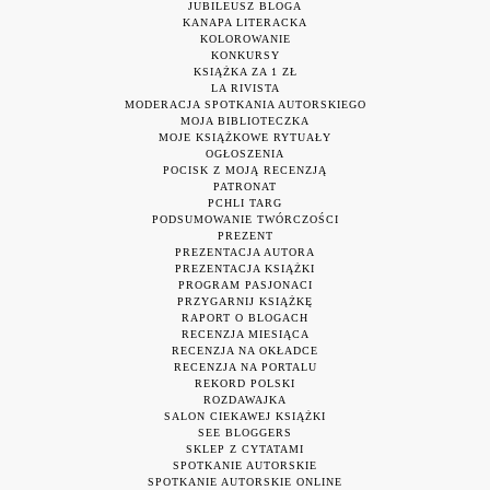
JUBILEUSZ BLOGA
KANAPA LITERACKA
KOLOROWANIE
KONKURSY
KSIĄŻKA ZA 1 ZŁ
LA RIVISTA
MODERACJA SPOTKANIA AUTORSKIEGO
MOJA BIBLIOTECZKA
MOJE KSIĄŻKOWE RYTUAŁY
OGŁOSZENIA
POCISK Z MOJĄ RECENZJĄ
PATRONAT
PCHLI TARG
PODSUMOWANIE TWÓRCZOŚCI
PREZENT
PREZENTACJA AUTORA
PREZENTACJA KSIĄŻKI
PROGRAM PASJONACI
PRZYGARNIJ KSIĄŻKĘ
RAPORT O BLOGACH
RECENZJA MIESIĄCA
RECENZJA NA OKŁADCE
RECENZJA NA PORTALU
REKORD POLSKI
ROZDAWAJKA
SALON CIEKAWEJ KSIĄŻKI
SEE BLOGGERS
SKLEP Z CYTATAMI
SPOTKANIE AUTORSKIE
SPOTKANIE AUTORSKIE ONLINE