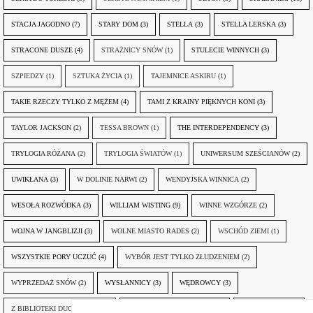
STACJA JAGODNO
(7)
STARY DOM
(3)
STELLA
(3)
STELLA LERSKA
(3)
STRACONE DUSZE
(4)
STRAŻNICY SNÓW
(1)
STULECIE WINNYCH
(3)
SZPIEDZY
(1)
SZTUKA ŻYCIA
(1)
TAJEMNICE ASKIRU
(1)
TAKIE RZECZY TYLKO Z MĘŻEM
(4)
TAMI Z KRAINY PIĘKNYCH KONI
(3)
TAYLOR JACKSON
(2)
TESSA BROWN
(1)
THE INTERDEPENDENCY
(3)
TRYLOGIA RÓŻANA
(2)
TRYLOGIA ŚWIATÓW
(1)
UNIWERSUM SZEŚCIANÓW
(2)
UWIKŁANA
(3)
W DOLINIE NARWI
(2)
WENDYJSKA WINNICA
(2)
WESOŁA ROZWÓDKA
(3)
WILLIAM WISTING
(9)
WINNE WZGÓRZE
(2)
WOJNA W JANGBLIZJI
(3)
WOLNE MIASTO RADES
(2)
WSCHÓD ZIEMI
(1)
WSZYSTKIE PORY UCZUĆ
(4)
WYBÓR JEST TYLKO ZŁUDZENIEM
(2)
WYPRZEDAŻ SNÓW
(2)
WYSŁANNICY
(3)
WĘDROWCY
(3)
Z BIBLIOTEKI DUCHA GÓR
(1)
ZANIM NADEJDZIE JUTRO
(3)
ZAPOMNIANY
(2)