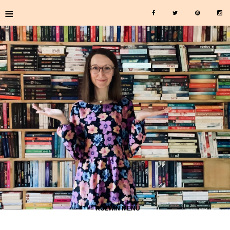
≡
≡ ROZWIŃ MENU