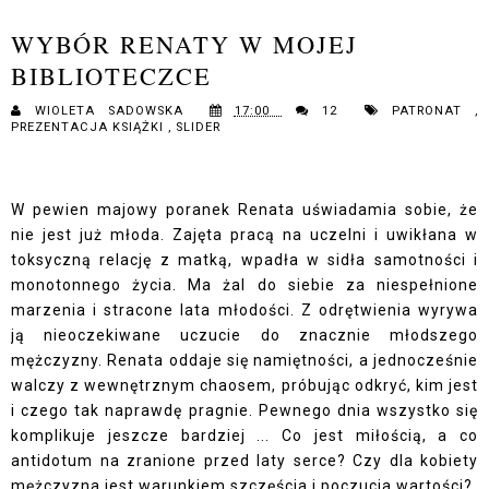
WYBÓR RENATY W MOJEJ
BIBLIOTECZCE
WIOLETA SADOWSKA
17:00
12
PATRONAT
,
PREZENTACJA KSIĄŻKI
,
SLIDER
W pewien majowy poranek Renata uświadamia sobie, że
nie jest już młoda. Zajęta pracą na uczelni i uwikłana w
toksyczną relację z matką, wpadła w sidła samotności i
monotonnego życia. Ma żal do siebie za niespełnione
marzenia i stracone lata młodości. Z odrętwienia wyrywa
ją nieoczekiwane uczucie do znacznie młodszego
mężczyzny. Renata oddaje się namiętności, a jednocześnie
walczy z wewnętrznym chaosem, próbując odkryć, kim jest
i czego tak naprawdę pragnie. Pewnego dnia wszystko się
komplikuje jeszcze bardziej ... Co jest miłością, a co
antidotum na zranione przed laty serce? Czy dla kobiety
mężczyzna jest warunkiem szczęścia i poczucia wartości?