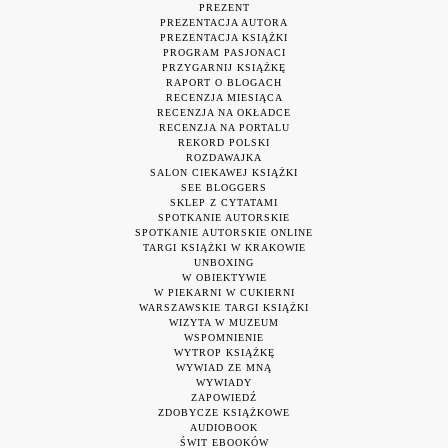
PREZENT
PREZENTACJA AUTORA
PREZENTACJA KSIĄŻKI
PROGRAM PASJONACI
PRZYGARNIJ KSIĄŻKĘ
RAPORT O BLOGACH
RECENZJA MIESIĄCA
RECENZJA NA OKŁADCE
RECENZJA NA PORTALU
REKORD POLSKI
ROZDAWAJKA
SALON CIEKAWEJ KSIĄŻKI
SEE BLOGGERS
SKLEP Z CYTATAMI
SPOTKANIE AUTORSKIE
SPOTKANIE AUTORSKIE ONLINE
TARGI KSIĄŻKI W KRAKOWIE
UNBOXING
W OBIEKTYWIE
W PIEKARNI W CUKIERNI
WARSZAWSKIE TARGI KSIĄŻKI
WIZYTA W MUZEUM
WSPOMNIENIE
WYTROP KSIĄŻKĘ
WYWIAD ZE MNĄ
WYWIADY
ZAPOWIEDŹ
ZDOBYCZE KSIĄŻKOWE
AUDIOBOOK
ŚWIT EBOOKÓW