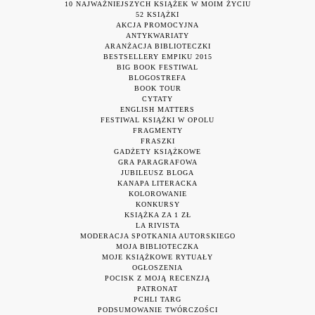
10 NAJWAŻNIEJSZYCH KSIĄŻEK W MOIM ŻYCIU
52 KSIĄŻKI
AKCJA PROMOCYJNA
ANTYKWARIATY
ARANŻACJA BIBLIOTECZKI
BESTSELLERY EMPIKU 2015
BIG BOOK FESTIWAL
BLOGOSTREFA
BOOK TOUR
CYTATY
ENGLISH MATTERS
FESTIWAL KSIĄŻKI W OPOLU
FRAGMENTY
FRASZKI
GADŻETY KSIĄŻKOWE
GRA PARAGRAFOWA
JUBILEUSZ BLOGA
KANAPA LITERACKA
KOLOROWANIE
KONKURSY
KSIĄŻKA ZA 1 ZŁ
LA RIVISTA
MODERACJA SPOTKANIA AUTORSKIEGO
MOJA BIBLIOTECZKA
MOJE KSIĄŻKOWE RYTUAŁY
OGŁOSZENIA
POCISK Z MOJĄ RECENZJĄ
PATRONAT
PCHLI TARG
PODSUMOWANIE TWÓRCZOŚCI