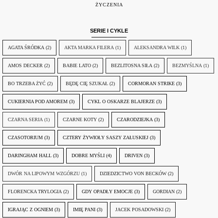
ŻYCZENIA
SERIE I CYKLE
AGATA ŚRÓDKA
(2)
AKTA MARKA FILERA
(1)
ALEKSANDRA WILK
(1)
AMOS DECKER
(2)
BABIE LATO
(2)
BEZLITOSNA SIŁA
(2)
BEZMYŚLNA
(1)
BO TRZEBA ŻYĆ
(2)
BĘDĘ CIĘ SZUKAŁ
(2)
CORMORAN STRIKE
(3)
CUKIERNIA POD AMOREM
(3)
CYKL O OSKARZE BLAJERZE
(3)
CZARNA SERIA
(1)
CZARNE KOTY
(2)
CZARODZIEJKA
(3)
CZASOTORIUM
(3)
CZTERY ŻYWIOŁY SASZY ZAŁUSKIEJ
(3)
DARINGHAM HALL
(3)
DOBRE MYŚLI
(4)
DRIVEN
(3)
DWÓR NA LIPOWYM WZGÓRZU
(1)
DZIEDZICTWO VON BECKÓW
(2)
FLORENCKA TRYLOGIA
(2)
GDY OPADŁY EMOCJE
(3)
GORDIAN
(2)
IGRAJĄC Z OGNIEM
(3)
IMIĘ PANI
(3)
JACEK POSADOWSKI
(2)