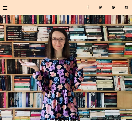
≡
≡ ROZWIŃ MENU