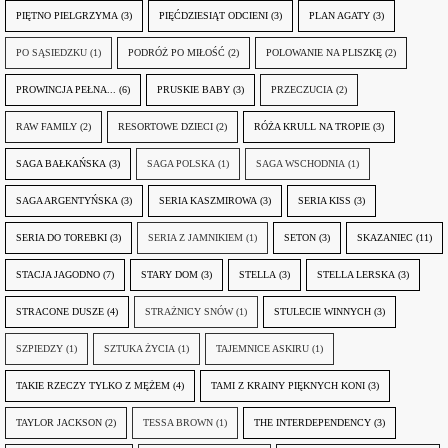
PIĘTNO PIELGRZYMA
(3)
PIĘĆDZIESIĄT ODCIENI
(3)
PLAN AGATY
(3)
PO SĄSIEDZKU
(1)
PODRÓŻ PO MIŁOŚĆ
(2)
POLOWANIE NA PLISZKĘ
(2)
PROWINCJA PEŁNA...
(6)
PRUSKIE BABY
(3)
PRZECZUCIA
(2)
RAW FAMILY
(2)
RESORTOWE DZIECI
(2)
RÓŻA KRULL NA TROPIE
(3)
SAGA BAŁKAŃSKA
(3)
SAGA POLSKA
(1)
SAGA WSCHODNIA
(1)
SAGA ARGENTYŃSKA
(3)
SERIA KASZMIROWA
(3)
SERIA KISS
(3)
SERIA DO TOREBKI
(3)
SERIA Z JAMNIKIEM
(1)
SETON
(3)
SKAZANIEC
(11)
STACJA JAGODNO
(7)
STARY DOM
(3)
STELLA
(3)
STELLA LERSKA
(3)
STRACONE DUSZE
(4)
STRAŻNICY SNÓW
(1)
STULECIE WINNYCH
(3)
SZPIEDZY
(1)
SZTUKA ŻYCIA
(1)
TAJEMNICE ASKIRU
(1)
TAKIE RZECZY TYLKO Z MĘŻEM
(4)
TAMI Z KRAINY PIĘKNYCH KONI
(3)
TAYLOR JACKSON
(2)
TESSA BROWN
(1)
THE INTERDEPENDENCY
(3)