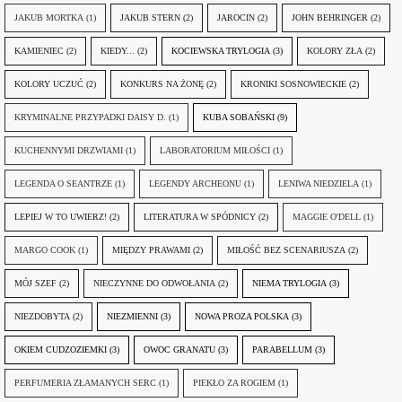
JAKUB MORTKA
(1)
JAKUB STERN
(2)
JAROCIN
(2)
JOHN BEHRINGER
(2)
KAMIENIEC
(2)
KIEDY...
(2)
KOCIEWSKA TRYLOGIA
(3)
KOLORY ZŁA
(2)
KOLORY UCZUĆ
(2)
KONKURS NA ŻONĘ
(2)
KRONIKI SOSNOWIECKIE
(2)
KRYMINALNE PRZYPADKI DAISY D.
(1)
KUBA SOBAŃSKI
(9)
KUCHENNYMI DRZWIAMI
(1)
LABORATORIUM MIŁOŚCI
(1)
LEGENDA O SEANTRZE
(1)
LEGENDY ARCHEONU
(1)
LENIWA NIEDZIELA
(1)
LEPIEJ W TO UWIERZ!
(2)
LITERATURA W SPÓDNICY
(2)
MAGGIE O'DELL
(1)
MARGO COOK
(1)
MIĘDZY PRAWAMI
(2)
MIŁOŚĆ BEZ SCENARIUSZA
(2)
MÓJ SZEF
(2)
NIECZYNNE DO ODWOŁANIA
(2)
NIEMA TRYLOGIA
(3)
NIEZDOBYTA
(2)
NIEZMIENNI
(3)
NOWA PROZA POLSKA
(3)
OKIEM CUDZOZIEMKI
(3)
OWOC GRANATU
(3)
PARABELLUM
(3)
PERFUMERIA ZŁAMANYCH SERC
(1)
PIEKŁO ZA ROGIEM
(1)