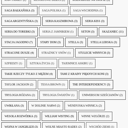
SAGA BAŁKAŃSKA
(3)
SAGA POLSKA
(1)
SAGA WSCHODNIA
(1)
SAGA ARGENTYŃSKA
(3)
SERIA KASZMIROWA
(3)
SERIA KISS
(3)
SERIA DO TOREBKI
(3)
SERIA Z JAMNIKIEM
(1)
SETON
(3)
SKAZANIEC
(11)
STACJA JAGODNO
(7)
STARY DOM
(3)
STELLA
(3)
STELLA LERSKA
(3)
STRACONE DUSZE
(4)
STRAŻNICY SNÓW
(1)
STULECIE WINNYCH
(3)
SZPIEDZY
(1)
SZTUKA ŻYCIA
(1)
TAJEMNICE ASKIRU
(1)
TAKIE RZECZY TYLKO Z MĘŻEM
(4)
TAMI Z KRAINY PIĘKNYCH KONI
(3)
TAYLOR JACKSON
(2)
TESSA BROWN
(1)
THE INTERDEPENDENCY
(3)
TRYLOGIA RÓŻANA
(2)
TRYLOGIA ŚWIATÓW
(1)
UNIWERSUM SZEŚCIANÓW
(2)
UWIKŁANA
(3)
W DOLINIE NARWI
(2)
WENDYJSKA WINNICA
(2)
WESOŁA ROZWÓDKA
(3)
WILLIAM WISTING
(9)
WINNE WZGÓRZE
(2)
WOJNA W JANGBLIZJI
(3)
WOLNE MIASTO RADES
(2)
WSCHÓD ZIEMI
(1)