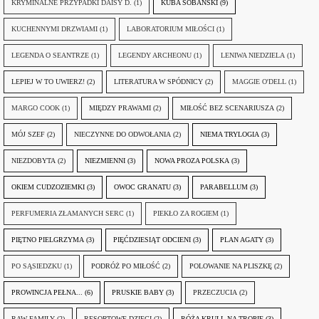
KRYMINALNE PRZYPADKI DAISY D.
(1)
KUBA SOBAŃSKI
(9)
KUCHENNYMI DRZWIAMI
(1)
LABORATORIUM MIŁOŚCI
(1)
LEGENDA O SEANTRZE
(1)
LEGENDY ARCHEONU
(1)
LENIWA NIEDZIELA
(1)
LEPIEJ W TO UWIERZ!
(2)
LITERATURA W SPÓDNICY
(2)
MAGGIE O'DELL
(1)
MARGO COOK
(1)
MIĘDZY PRAWAMI
(2)
MIŁOŚĆ BEZ SCENARIUSZA
(2)
MÓJ SZEF
(2)
NIECZYNNE DO ODWOŁANIA
(2)
NIEMA TRYLOGIA
(3)
NIEZDOBYTA
(2)
NIEZMIENNI
(3)
NOWA PROZA POLSKA
(3)
OKIEM CUDZOZIEMKI
(3)
OWOC GRANATU
(3)
PARABELLUM
(3)
PERFUMERIA ZŁAMANYCH SERC
(1)
PIEKŁO ZA ROGIEM
(1)
PIĘTNO PIELGRZYMA
(3)
PIĘĆDZIESIĄT ODCIENI
(3)
PLAN AGATY
(3)
PO SĄSIEDZKU
(1)
PODRÓŻ PO MIŁOŚĆ
(2)
POLOWANIE NA PLISZKĘ
(2)
PROWINCJA PEŁNA...
(6)
PRUSKIE BABY
(3)
PRZECZUCIA
(2)
RAW FAMILY
(2)
RESORTOWE DZIECI
(2)
RÓŻA KRULL NA TROPIE
(3)