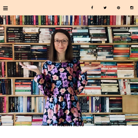
≡
≡ ROZWIŃ MENU