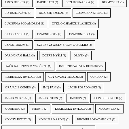
AMOS DECKER
(2)
BABIE LATO
(2)
BEZLITOSNA SIŁA
(2)
BEZMYŚLNA
(1)
BO TRZEBA ŻYĆ
(2)
BĘDĘ CIĘ SZUKAŁ
(2)
CORMORAN STRIKE
(3)
CUKIERNIA POD AMOREM
(3)
CYKL O OSKARZE BLAJERZE
(3)
CZARNA SERIA
(1)
CZARNE KOTY
(2)
CZARODZIEJKA
(3)
CZASOTORIUM
(3)
CZTERY ŻYWIOŁY SASZY ZAŁUSKIEJ
(3)
DARINGHAM HALL
(3)
DOBRE MYŚLI
(4)
DRIVEN
(3)
DWÓR NA LIPOWYM WZGÓRZU
(1)
DZIEDZICTWO VON BECKÓW
(2)
FLORENCKA TRYLOGIA
(2)
GDY OPADŁY EMOCJE
(3)
GORDIAN
(2)
IGRAJĄC Z OGNIEM
(3)
IMIĘ PANI
(3)
JACEK POSADOWSKI
(2)
JAKUB MORTKA
(1)
JAKUB STERN
(2)
JAROCIN
(2)
JOHN BEHRINGER
(2)
KAMIENIEC
(2)
KIEDY...
(2)
KOCIEWSKA TRYLOGIA
(3)
KOLORY ZŁA
(2)
KOLORY UCZUĆ
(2)
KONKURS NA ŻONĘ
(2)
KRONIKI SOSNOWIECKIE
(2)