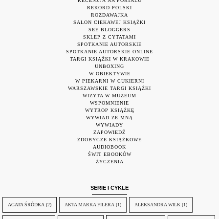
RECENZJA NA PORTALU
REKORD POLSKI
ROZDAWAJKA
SALON CIEKAWEJ KSIĄŻKI
SEE BLOGGERS
SKLEP Z CYTATAMI
SPOTKANIE AUTORSKIE
SPOTKANIE AUTORSKIE ONLINE
TARGI KSIĄŻKI W KRAKOWIE
UNBOXING
W OBIEKTYWIE
W PIEKARNI W CUKIERNI
WARSZAWSKIE TARGI KSIĄŻKI
WIZYTA W MUZEUM
WSPOMNIENIE
WYTROP KSIĄŻKĘ
WYWIAD ZE MNĄ
WYWIADY
ZAPOWIEDŹ
ZDOBYCZE KSIĄŻKOWE
AUDIOBOOK
ŚWIT EBOOKÓW
ŻYCZENIA
SERIE I CYKLE
AGATA ŚRÓDKA
(2)
AKTA MARKA FILERA
(1)
ALEKSANDRA WILK
(1)