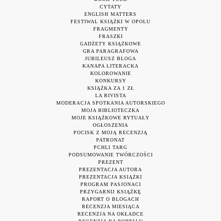
CYTATY
ENGLISH MATTERS
FESTIWAL KSIĄŻKI W OPOLU
FRAGMENTY
FRASZKI
GADŻETY KSIĄŻKOWE
GRA PARAGRAFOWA
JUBILEUSZ BLOGA
KANAPA LITERACKA
KOLOROWANIE
KONKURSY
KSIĄŻKA ZA 1 ZŁ
LA RIVISTA
MODERACJA SPOTKANIA AUTORSKIEGO
MOJA BIBLIOTECZKA
MOJE KSIĄŻKOWE RYTUAŁY
OGŁOSZENIA
POCISK Z MOJĄ RECENZJĄ
PATRONAT
PCHLI TARG
PODSUMOWANIE TWÓRCZOŚCI
PREZENT
PREZENTACJA AUTORA
PREZENTACJA KSIĄŻKI
PROGRAM PASJONACI
PRZYGARNIJ KSIĄŻKĘ
RAPORT O BLOGACH
RECENZJA MIESIĄCA
RECENZJA NA OKŁADCE