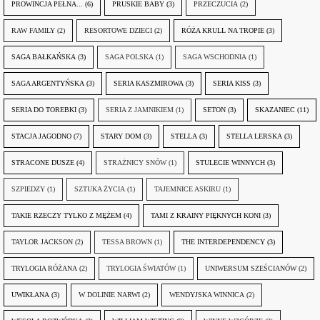
PROWINCJA PEŁNA...
(6)
PRUSKIE BABY
(3)
PRZECZUCIA
(2)
RAW FAMILY
(2)
RESORTOWE DZIECI
(2)
RÓŻA KRULL NA TROPIE
(3)
SAGA BAŁKAŃSKA
(3)
SAGA POLSKA
(1)
SAGA WSCHODNIA
(1)
SAGA ARGENTYŃSKA
(3)
SERIA KASZMIROWA
(3)
SERIA KISS
(3)
SERIA DO TOREBKI
(3)
SERIA Z JAMNIKIEM
(1)
SETON
(3)
SKAZANIEC
(11)
STACJA JAGODNO
(7)
STARY DOM
(3)
STELLA
(3)
STELLA LERSKA
(3)
STRACONE DUSZE
(4)
STRAŻNICY SNÓW
(1)
STULECIE WINNYCH
(3)
SZPIEDZY
(1)
SZTUKA ŻYCIA
(1)
TAJEMNICE ASKIRU
(1)
TAKIE RZECZY TYLKO Z MĘŻEM
(4)
TAMI Z KRAINY PIĘKNYCH KONI
(3)
TAYLOR JACKSON
(2)
TESSA BROWN
(1)
THE INTERDEPENDENCY
(3)
TRYLOGIA RÓŻANA
(2)
TRYLOGIA ŚWIATÓW
(1)
UNIWERSUM SZEŚCIANÓW
(2)
UWIKŁANA
(3)
W DOLINIE NARWI
(2)
WENDYJSKA WINNICA
(2)