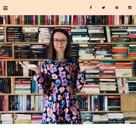
≡
≡ ROZWIŃ MENU