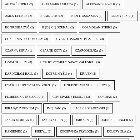
AGATA ŚRÓDKA
(2)
AKTA MARKA FILERA
(1)
ALEKSANDRA WILK
(1)
AMOS DECKER
(2)
BABIE LATO
(2)
BEZLITOSNA SIŁA
(2)
BEZMYŚLNA
(1)
BO TRZEBA ŻYĆ
(2)
BĘDĘ CIĘ SZUKAŁ
(2)
CORMORAN STRIKE
(3)
CUKIERNIA POD AMOREM
(3)
CYKL O OSKARZE BLAJERZE
(3)
CZARNA SERIA
(1)
CZARNE KOTY
(2)
CZARODZIEJKA
(3)
CZASOTORIUM
(3)
CZTERY ŻYWIOŁY SASZY ZAŁUSKIEJ
(3)
DARINGHAM HALL
(3)
DOBRE MYŚLI
(4)
DRIVEN
(3)
DWÓR NA LIPOWYM WZGÓRZU
(1)
DZIEDZICTWO VON BECKÓW
(2)
FLORENCKA TRYLOGIA
(2)
GDY OPADŁY EMOCJE
(3)
GORDIAN
(2)
IGRAJĄC Z OGNIEM
(3)
IMIĘ PANI
(3)
JACEK POSADOWSKI
(2)
JAKUB MORTKA
(1)
JAKUB STERN
(2)
JAROCIN
(2)
JOHN BEHRINGER
(2)
KAMIENIEC
(2)
KIEDY...
(2)
KOCIEWSKA TRYLOGIA
(3)
KOLORY ZŁA
(2)