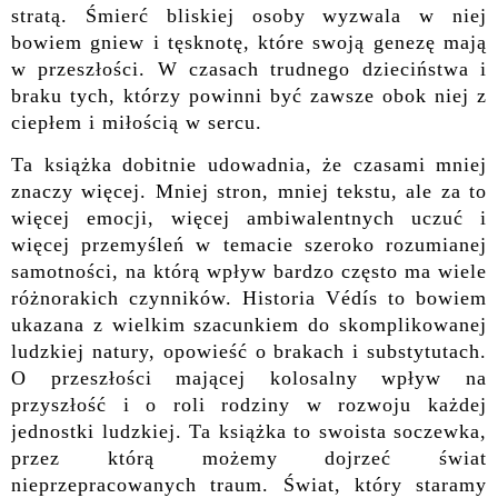
stratą. Śmierć bliskiej osoby wyzwala w niej
bowiem gniew i tęsknotę, które swoją genezę mają
w przeszłości. W czasach trudnego dzieciństwa i
braku tych, którzy powinni być zawsze obok niej z
ciepłem i miłością w sercu.
Ta książka dobitnie udowadnia, że czasami mniej
znaczy więcej. Mniej stron, mniej tekstu, ale za to
więcej emocji, więcej ambiwalentnych uczuć i
więcej przemyśleń w temacie szeroko rozumianej
samotności, na którą wpływ bardzo często ma wiele
różnorakich czynników. Historia Védís to bowiem
ukazana z wielkim szacunkiem do skomplikowanej
ludzkiej natury, opowieść o brakach i substytutach.
O przeszłości mającej kolosalny wpływ na
przyszłość i o roli rodziny w rozwoju każdej
jednostki ludzkiej. Ta książka to swoista soczewka,
przez którą możemy dojrzeć świat
nieprzepracowanych traum. Świat, który staramy