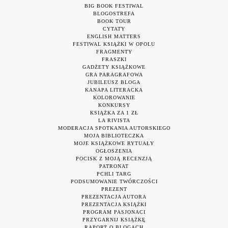
BIG BOOK FESTIWAL
BLOGOSTREFA
BOOK TOUR
CYTATY
ENGLISH MATTERS
FESTIWAL KSIĄŻKI W OPOLU
FRAGMENTY
FRASZKI
GADŻETY KSIĄŻKOWE
GRA PARAGRAFOWA
JUBILEUSZ BLOGA
KANAPA LITERACKA
KOLOROWANIE
KONKURSY
KSIĄŻKA ZA 1 ZŁ
LA RIVISTA
MODERACJA SPOTKANIA AUTORSKIEGO
MOJA BIBLIOTECZKA
MOJE KSIĄŻKOWE RYTUAŁY
OGŁOSZENIA
POCISK Z MOJĄ RECENZJĄ
PATRONAT
PCHLI TARG
PODSUMOWANIE TWÓRCZOŚCI
PREZENT
PREZENTACJA AUTORA
PREZENTACJA KSIĄŻKI
PROGRAM PASJONACI
PRZYGARNIJ KSIĄŻKĘ
RAPORT O BLOGACH