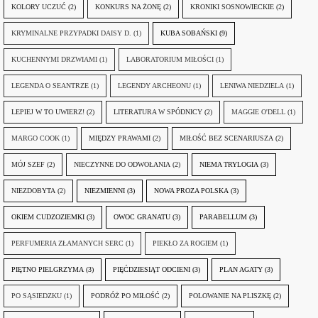
KOLORY UCZUĆ
(2)
KONKURS NA ŻONĘ
(2)
KRONIKI SOSNOWIECKIE
(2)
KRYMINALNE PRZYPADKI DAISY D.
(1)
KUBA SOBAŃSKI
(9)
KUCHENNYMI DRZWIAMI
(1)
LABORATORIUM MIŁOŚCI
(1)
LEGENDA O SEANTRZE
(1)
LEGENDY ARCHEONU
(1)
LENIWA NIEDZIELA
(1)
LEPIEJ W TO UWIERZ!
(2)
LITERATURA W SPÓDNICY
(2)
MAGGIE O'DELL
(1)
MARGO COOK
(1)
MIĘDZY PRAWAMI
(2)
MIŁOŚĆ BEZ SCENARIUSZA
(2)
MÓJ SZEF
(2)
NIECZYNNE DO ODWOŁANIA
(2)
NIEMA TRYLOGIA
(3)
NIEZDOBYTA
(2)
NIEZMIENNI
(3)
NOWA PROZA POLSKA
(3)
OKIEM CUDZOZIEMKI
(3)
OWOC GRANATU
(3)
PARABELLUM
(3)
PERFUMERIA ZŁAMANYCH SERC
(1)
PIEKŁO ZA ROGIEM
(1)
PIĘTNO PIELGRZYMA
(3)
PIĘĆDZIESIĄT ODCIENI
(3)
PLAN AGATY
(3)
PO SĄSIEDZKU
(1)
PODRÓŻ PO MIŁOŚĆ
(2)
POLOWANIE NA PLISZKĘ
(2)