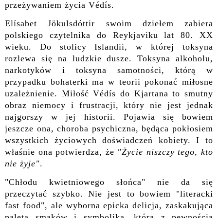
przeżywaniem życia Védís.
Elísabet Jökulsdóttir swoim dziełem zabiera
polskiego czytelnika do Reykjaviku lat 80. XX
wieku. Do stolicy Islandii, w której toksyna
rozlewa się na ludzkie dusze. Toksyna alkoholu,
narkotyków i toksyna samotności, którą w
przypadku bohaterki ma w teorii pokonać miłosne
uzależnienie. Miłość Védís do Kjartana to smutny
obraz niemocy i frustracji, który nie jest jednak
najgorszy w jej historii. Pojawia się bowiem
jeszcze ona, choroba psychiczna, będąca pokłosiem
wszystkich życiowych doświadczeń kobiety. I to
właśnie ona potwierdza, że
"Życie niszczy tego, kto
nie żyje"
.
"Chłodu kwietniowego słońca" nie da się
przeczytać szybko. Nie jest to bowiem "literacki
fast food", ale wyborna epicka delicja, zaskakująca
paletą smaków i symboliką, którą z pewnością