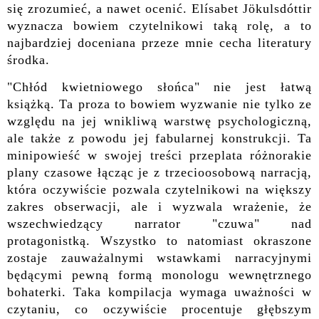
się zrozumieć, a nawet ocenić. Elísabet Jökulsdóttir
wyznacza bowiem czytelnikowi taką rolę, a to
najbardziej doceniana przeze mnie cecha literatury
środka.
"Chłód kwietniowego słońca" nie jest łatwą
książką. Ta proza to bowiem wyzwanie nie tylko ze
względu na jej wnikliwą warstwę psychologiczną,
ale także z powodu jej fabularnej konstrukcji. Ta
minipowieść w swojej treści przeplata różnorakie
plany czasowe łącząc je z trzecioosobową narracją,
która oczywiście pozwala czytelnikowi na większy
zakres obserwacji, ale i wyzwala wrażenie, że
wszechwiedzący narrator "czuwa" nad
protagonistką. Wszystko to natomiast okraszone
zostaje zauważalnymi wstawkami narracyjnymi
będącymi pewną formą monologu wewnętrznego
bohaterki. Taka kompilacja wymaga uważności w
czytaniu, co oczywiście procentuje głębszym