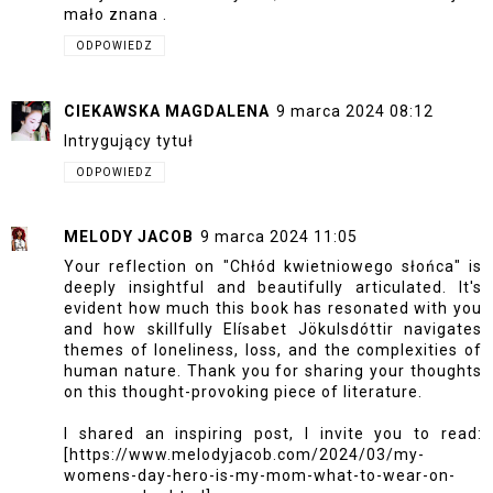
mało znana .
ODPOWIEDZ
CIEKAWSKA MAGDALENA
9 marca 2024 08:12
Intrygujący tytuł
ODPOWIEDZ
MELODY JACOB
9 marca 2024 11:05
Your reflection on "Chłód kwietniowego słońca" is
deeply insightful and beautifully articulated. It's
evident how much this book has resonated with you
and how skillfully Elísabet Jökulsdóttir navigates
themes of loneliness, loss, and the complexities of
human nature. Thank you for sharing your thoughts
on this thought-provoking piece of literature.
I shared an inspiring post, I invite you to read:
[https://www.melodyjacob.com/2024/03/my-
womens-day-hero-is-my-mom-what-to-wear-on-