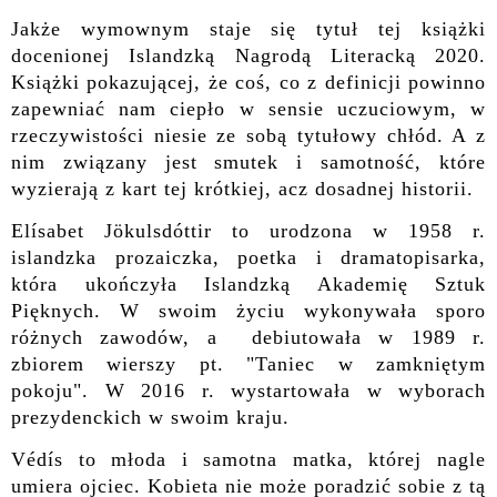
Jakże wymownym staje się tytuł tej książki
docenionej Islandzką Nagrodą Literacką 2020.
Książki pokazującej, że coś, co z definicji powinno
zapewniać nam ciepło w sensie uczuciowym, w
rzeczywistości niesie ze sobą tytułowy chłód. A z
nim związany jest smutek i samotność, które
wyzierają z kart tej krótkiej, acz dosadnej historii.
Elísabet Jökulsdóttir to urodzona w 1958 r.
islandzka prozaiczka, poetka i dramatopisarka,
która ukończyła Islandzką Akademię Sztuk
Pięknych. W swoim życiu wykonywała sporo
różnych zawodów, a debiutowała w 1989 r.
zbiorem wierszy pt. "Taniec w zamkniętym
pokoju". W 2016 r. wystartowała w wyborach
prezydenckich w swoim kraju.
Védís to młoda i samotna matka, której nagle
umiera ojciec. Kobieta nie może poradzić sobie z tą