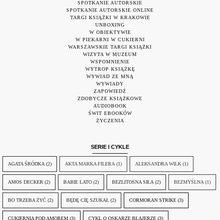
SPOTKANIE AUTORSKIE
SPOTKANIE AUTORSKIE ONLINE
TARGI KSIĄŻKI W KRAKOWIE
UNBOXING
W OBIEKTYWIE
W PIEKARNI W CUKIERNI
WARSZAWSKIE TARGI KSIĄŻKI
WIZYTA W MUZEUM
WSPOMNIENIE
WYTROP KSIĄŻKĘ
WYWIAD ZE MNĄ
WYWIADY
ZAPOWIEDŹ
ZDOBYCZE KSIĄŻKOWE
AUDIOBOOK
ŚWIT EBOOKÓW
ŻYCZENIA
SERIE I CYKLE
AGATA ŚRÓDKA
(2)
AKTA MARKA FILERA
(1)
ALEKSANDRA WILK
(1)
AMOS DECKER
(2)
BABIE LATO
(2)
BEZLITOSNA SIŁA
(2)
BEZMYŚLNA
(1)
BO TRZEBA ŻYĆ
(2)
BĘDĘ CIĘ SZUKAŁ
(2)
CORMORAN STRIKE
(3)
CUKIERNIA POD AMOREM
(3)
CYKL O OSKARZE BLAJERZE
(3)