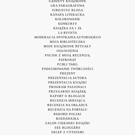
GADŻETY KSIĄŻKOWE
GRA PARAGRAFOWA
JUBILEUSZ BLOGA
KANAPA LITERACKA
KOLOROWANIE
KONKURSY
KSIĄŻKA ZA 1 ZŁ
LA RIVISTA
MODERACJA SPOTKANIA AUTORSKIEGO
MOJA BIBLIOTECZKA
MOJE KSIĄŻKOWE RYTUAŁY
OGŁOSZENIA
POCISK Z MOJĄ RECENZJĄ
PATRONAT
PCHLI TARG
PODSUMOWANIE TWÓRCZOŚCI
PREZENT
PREZENTACJA AUTORA
PREZENTACJA KSIĄŻKI
PROGRAM PASJONACI
PRZYGARNIJ KSIĄŻKĘ
RAPORT O BLOGACH
RECENZJA MIESIĄCA
RECENZJA NA OKŁADCE
RECENZJA NA PORTALU
REKORD POLSKI
ROZDAWAJKA
SALON CIEKAWEJ KSIĄŻKI
SEE BLOGGERS
SKLEP Z CYTATAMI