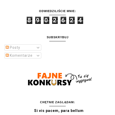
ODWIEDZILIŚCIE MNIE:
8
9
0
2
6
2
4
SUBSKRYBUJ
Posty
Komentarze
CHĘTNIE ZAGLĄDAM:
Si vis pacem, para bellum