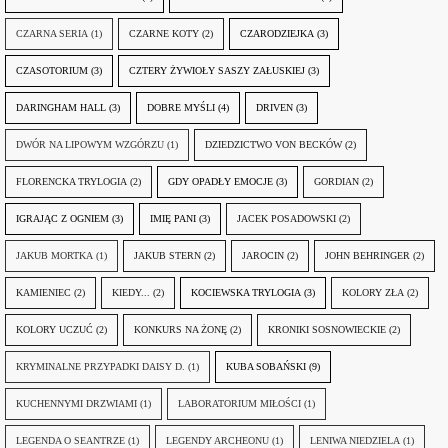
CZARNA SERIA
(1)
CZARNE KOTY
(2)
CZARODZIEJKA
(3)
CZASOTORIUM
(3)
CZTERY ŻYWIOŁY SASZY ZAŁUSKIEJ
(3)
DARINGHAM HALL
(3)
DOBRE MYŚLI
(4)
DRIVEN
(3)
DWÓR NA LIPOWYM WZGÓRZU
(1)
DZIEDZICTWO VON BECKÓW
(2)
FLORENCKA TRYLOGIA
(2)
GDY OPADŁY EMOCJE
(3)
GORDIAN
(2)
IGRAJĄC Z OGNIEM
(3)
IMIĘ PANI
(3)
JACEK POSADOWSKI
(2)
JAKUB MORTKA
(1)
JAKUB STERN
(2)
JAROCIN
(2)
JOHN BEHRINGER
(2)
KAMIENIEC
(2)
KIEDY...
(2)
KOCIEWSKA TRYLOGIA
(3)
KOLORY ZŁA
(2)
KOLORY UCZUĆ
(2)
KONKURS NA ŻONĘ
(2)
KRONIKI SOSNOWIECKIE
(2)
KRYMINALNE PRZYPADKI DAISY D.
(1)
KUBA SOBAŃSKI
(9)
KUCHENNYMI DRZWIAMI
(1)
LABORATORIUM MIŁOŚCI
(1)
LEGENDA O SEANTRZE
(1)
LEGENDY ARCHEONU
(1)
LENIWA NIEDZIELA
(1)