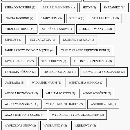
SERIA DO TOREBKI
(3)
SERIA Z JAMNIKIEM
(1)
SETON
(3)
SKAZANIEC
(11)
STACJA JAGODNO
(7)
STARY DOM
(3)
STELLA
(3)
STELLA LERSKA
(3)
STRACONE DUSZE
(4)
STRAŻNICY SNÓW
(1)
STULECIE WINNYCH
(3)
SZPIEDZY
(1)
SZTUKA ŻYCIA
(1)
TAJEMNICE ASKIRU
(1)
TAKIE RZECZY TYLKO Z MĘŻEM
(4)
TAMI Z KRAINY PIĘKNYCH KONI
(3)
TAYLOR JACKSON
(2)
TESSA BROWN
(1)
THE INTERDEPENDENCY
(3)
TRYLOGIA RÓŻANA
(2)
TRYLOGIA ŚWIATÓW
(1)
UNIWERSUM SZEŚCIANÓW
(2)
UWIKŁANA
(3)
W DOLINIE NARWI
(2)
WENDYJSKA WINNICA
(2)
WESOŁA ROZWÓDKA
(3)
WILLIAM WISTING
(9)
WINNE WZGÓRZE
(2)
WOJNA W JANGBLIZJI
(3)
WOLNE MIASTO RADES
(2)
WSCHÓD ZIEMI
(1)
WSZYSTKIE PORY UCZUĆ
(4)
WYBÓR JEST TYLKO ZŁUDZENIEM
(2)
WYPRZEDAŻ SNÓW
(2)
WYSŁANNICY
(3)
WĘDROWCY
(3)