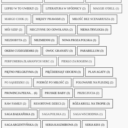
LEPIEJ W TO UWIERZ!
(2)
LITERATURA W SPÓDNICY
(2)
MAGGIE O'DELL
(1)
MARGO COOK
(1)
MIĘDZY PRAWAMI
(2)
MIŁOŚĆ BEZ SCENARIUSZA
(2)
MÓJ SZEF
(2)
NIECZYNNE DO ODWOŁANIA
(2)
NIEMA TRYLOGIA
(3)
NIEZDOBYTA
(2)
NIEZMIENNI
(3)
NOWA PROZA POLSKA
(3)
OKIEM CUDZOZIEMKI
(3)
OWOC GRANATU
(3)
PARABELLUM
(3)
PERFUMERIA ZŁAMANYCH SERC
(1)
PIEKŁO ZA ROGIEM
(1)
PIĘTNO PIELGRZYMA
(3)
PIĘĆDZIESIĄT ODCIENI
(3)
PLAN AGATY
(3)
PO SĄSIEDZKU
(1)
PODRÓŻ PO MIŁOŚĆ
(2)
POLOWANIE NA PLISZKĘ
(2)
PROWINCJA PEŁNA...
(6)
PRUSKIE BABY
(3)
PRZECZUCIA
(2)
RAW FAMILY
(2)
RESORTOWE DZIECI
(2)
RÓŻA KRULL NA TROPIE
(3)
SAGA BAŁKAŃSKA
(3)
SAGA POLSKA
(1)
SAGA WSCHODNIA
(1)
SAGA ARGENTYŃSKA
(3)
SERIA KASZMIROWA
(3)
SERIA KISS
(3)