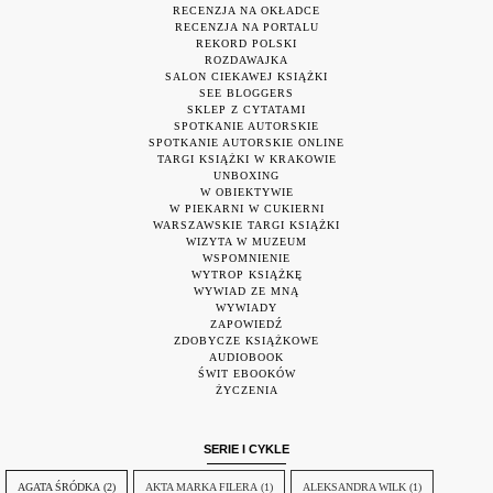
RECENZJA NA OKŁADCE
RECENZJA NA PORTALU
REKORD POLSKI
ROZDAWAJKA
SALON CIEKAWEJ KSIĄŻKI
SEE BLOGGERS
SKLEP Z CYTATAMI
SPOTKANIE AUTORSKIE
SPOTKANIE AUTORSKIE ONLINE
TARGI KSIĄŻKI W KRAKOWIE
UNBOXING
W OBIEKTYWIE
W PIEKARNI W CUKIERNI
WARSZAWSKIE TARGI KSIĄŻKI
WIZYTA W MUZEUM
WSPOMNIENIE
WYTROP KSIĄŻKĘ
WYWIAD ZE MNĄ
WYWIADY
ZAPOWIEDŹ
ZDOBYCZE KSIĄŻKOWE
AUDIOBOOK
ŚWIT EBOOKÓW
ŻYCZENIA
SERIE I CYKLE
AGATA ŚRÓDKA
(2)
AKTA MARKA FILERA
(1)
ALEKSANDRA WILK
(1)