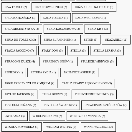
RAW FAMILY
(2)
RESORTOWE DZIECI
(2)
RÓŻA KRULL NA TROPIE
(3)
SAGA BAŁKAŃSKA
(3)
SAGA POLSKA
(1)
SAGA WSCHODNIA
(1)
SAGA ARGENTYŃSKA
(3)
SERIA KASZMIROWA
(3)
SERIA KISS
(3)
SERIA DO TOREBKI
(3)
SERIA Z JAMNIKIEM
(1)
SETON
(3)
SKAZANIEC
(11)
STACJA JAGODNO
(7)
STARY DOM
(3)
STELLA
(3)
STELLA LERSKA
(3)
STRACONE DUSZE
(4)
STRAŻNICY SNÓW
(1)
STULECIE WINNYCH
(3)
SZPIEDZY
(1)
SZTUKA ŻYCIA
(1)
TAJEMNICE ASKIRU
(1)
TAKIE RZECZY TYLKO Z MĘŻEM
(4)
TAMI Z KRAINY PIĘKNYCH KONI
(3)
TAYLOR JACKSON
(2)
TESSA BROWN
(1)
THE INTERDEPENDENCY
(3)
TRYLOGIA RÓŻANA
(2)
TRYLOGIA ŚWIATÓW
(1)
UNIWERSUM SZEŚCIANÓW
(2)
UWIKŁANA
(3)
W DOLINIE NARWI
(2)
WENDYJSKA WINNICA
(2)
WESOŁA ROZWÓDKA
(3)
WILLIAM WISTING
(9)
WINNE WZGÓRZE
(2)