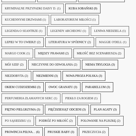
KRYMINALNE PRZYPADKI DAISY D.
(1)
KUBA SOBAŃSKI
(9)
KUCHENNYMI DRZWIAMI
(1)
LABORATORIUM MIŁOŚCI
(1)
LEGENDA O SEANTRZE
(1)
LEGENDY ARCHEONU
(1)
LENIWA NIEDZIELA
(1)
LEPIEJ W TO UWIERZ!
(2)
LITERATURA W SPÓDNICY
(2)
MAGGIE O'DELL
(1)
MARGO COOK
(1)
MIĘDZY PRAWAMI
(2)
MIŁOŚĆ BEZ SCENARIUSZA
(2)
MÓJ SZEF
(2)
NIECZYNNE DO ODWOŁANIA
(2)
NIEMA TRYLOGIA
(3)
NIEZDOBYTA
(2)
NIEZMIENNI
(3)
NOWA PROZA POLSKA
(3)
OKIEM CUDZOZIEMKI
(3)
OWOC GRANATU
(3)
PARABELLUM
(3)
PERFUMERIA ZŁAMANYCH SERC
(1)
PIEKŁO ZA ROGIEM
(1)
PIĘTNO PIELGRZYMA
(3)
PIĘĆDZIESIĄT ODCIENI
(3)
PLAN AGATY
(3)
PO SĄSIEDZKU
(1)
PODRÓŻ PO MIŁOŚĆ
(2)
POLOWANIE NA PLISZKĘ
(2)
PROWINCJA PEŁNA...
(6)
PRUSKIE BABY
(3)
PRZECZUCIA
(2)