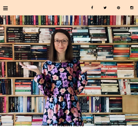
≡
≡ ROZWIŃ MENU