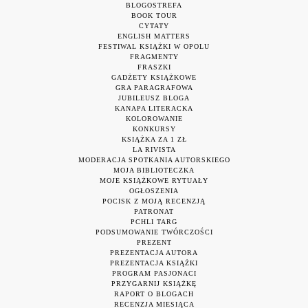
BLOGOSTREFA
BOOK TOUR
CYTATY
ENGLISH MATTERS
FESTIWAL KSIĄŻKI W OPOLU
FRAGMENTY
FRASZKI
GADŻETY KSIĄŻKOWE
GRA PARAGRAFOWA
JUBILEUSZ BLOGA
KANAPA LITERACKA
KOLOROWANIE
KONKURSY
KSIĄŻKA ZA 1 ZŁ
LA RIVISTA
MODERACJA SPOTKANIA AUTORSKIEGO
MOJA BIBLIOTECZKA
MOJE KSIĄŻKOWE RYTUAŁY
OGŁOSZENIA
POCISK Z MOJĄ RECENZJĄ
PATRONAT
PCHLI TARG
PODSUMOWANIE TWÓRCZOŚCI
PREZENT
PREZENTACJA AUTORA
PREZENTACJA KSIĄŻKI
PROGRAM PASJONACI
PRZYGARNIJ KSIĄŻKĘ
RAPORT O BLOGACH
RECENZJA MIESIĄCA