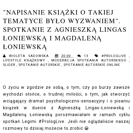
"NAPISANIE KSIĄŻKI O TAKIEJ
TEMATYCE BYŁO WYZWANIEM".
SPOTKANIE Z AGNIESZKĄ LINGAS
ŁONIEWSKĄ I MAGDALENĄ
ŁONIEWSKĄ
WIOLETA SADOWSKA
20:00
13
#PROLOGLIVE
,
LIFESTYLE KSIĄŻKOWY
,
MODERACJA SPOTKANIA AUTORSKIEGO
,
SLIDER
,
SPOTKANIE AUTORSKIE
,
SPOTKANIE AUTORSKIE ONLINE
O życiu w zgodzie ze sobą, o tym, czy po burzy zawsze
wychodzi słońce, o trudnej miłości, o tym, jak stworzyć
wciągający dramat psychologiczno-sensacyjny i o pisaniu
książek w duecie z Agnieszką Lingas-Łoniewską i
Magdaleną Łoniewską porozmawiałam
w ramach cyklu
spotkań Legimi #PrologLive. Jeśli nie oglądaliście naszej
rozmowy to dzisiaj możecie to zrobić 😀