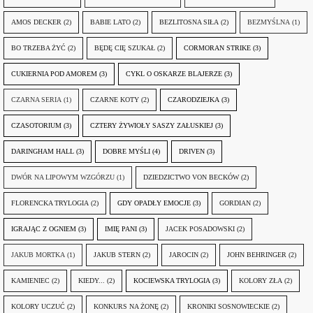
AMOS DECKER
(2)
BABIE LATO
(2)
BEZLITOSNA SIŁA
(2)
BEZMYŚLNA
(1)
BO TRZEBA ŻYĆ
(2)
BĘDĘ CIĘ SZUKAŁ
(2)
CORMORAN STRIKE
(3)
CUKIERNIA POD AMOREM
(3)
CYKL O OSKARZE BLAJERZE
(3)
CZARNA SERIA
(1)
CZARNE KOTY
(2)
CZARODZIEJKA
(3)
CZASOTORIUM
(3)
CZTERY ŻYWIOŁY SASZY ZAŁUSKIEJ
(3)
DARINGHAM HALL
(3)
DOBRE MYŚLI
(4)
DRIVEN
(3)
DWÓR NA LIPOWYM WZGÓRZU
(1)
DZIEDZICTWO VON BECKÓW
(2)
FLORENCKA TRYLOGIA
(2)
GDY OPADŁY EMOCJE
(3)
GORDIAN
(2)
IGRAJĄC Z OGNIEM
(3)
IMIĘ PANI
(3)
JACEK POSADOWSKI
(2)
JAKUB MORTKA
(1)
JAKUB STERN
(2)
JAROCIN
(2)
JOHN BEHRINGER
(2)
KAMIENIEC
(2)
KIEDY...
(2)
KOCIEWSKA TRYLOGIA
(3)
KOLORY ZŁA
(2)
KOLORY UCZUĆ
(2)
KONKURS NA ŻONĘ
(2)
KRONIKI SOSNOWIECKIE
(2)