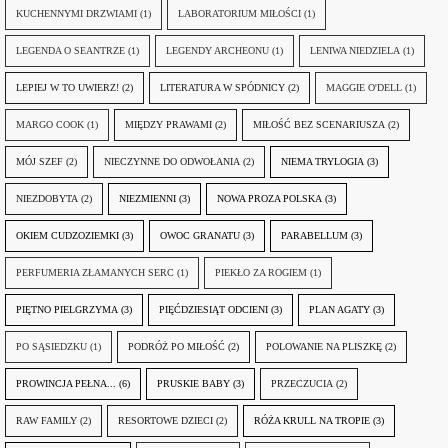
KUCHENNYMI DRZWIAMI
(1)
LABORATORIUM MIŁOŚCI
(1)
LEGENDA O SEANTRZE
(1)
LEGENDY ARCHEONU
(1)
LENIWA NIEDZIELA
(1)
LEPIEJ W TO UWIERZ!
(2)
LITERATURA W SPÓDNICY
(2)
MAGGIE O'DELL
(1)
MARGO COOK
(1)
MIĘDZY PRAWAMI
(2)
MIŁOŚĆ BEZ SCENARIUSZA
(2)
MÓJ SZEF
(2)
NIECZYNNE DO ODWOŁANIA
(2)
NIEMA TRYLOGIA
(3)
NIEZDOBYTA
(2)
NIEZMIENNI
(3)
NOWA PROZA POLSKA
(3)
OKIEM CUDZOZIEMKI
(3)
OWOC GRANATU
(3)
PARABELLUM
(3)
PERFUMERIA ZŁAMANYCH SERC
(1)
PIEKŁO ZA ROGIEM
(1)
PIĘTNO PIELGRZYMA
(3)
PIĘĆDZIESIĄT ODCIENI
(3)
PLAN AGATY
(3)
PO SĄSIEDZKU
(1)
PODRÓŻ PO MIŁOŚĆ
(2)
POLOWANIE NA PLISZKĘ
(2)
PROWINCJA PEŁNA...
(6)
PRUSKIE BABY
(3)
PRZECZUCIA
(2)
RAW FAMILY
(2)
RESORTOWE DZIECI
(2)
RÓŻA KRULL NA TROPIE
(3)