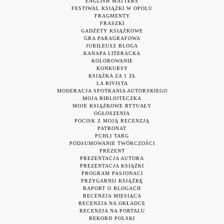
ENGLISH MATTERS
FESTIWAL KSIĄŻKI W OPOLU
FRAGMENTY
FRASZKI
GADŻETY KSIĄŻKOWE
GRA PARAGRAFOWA
JUBILEUSZ BLOGA
KANAPA LITERACKA
KOLOROWANIE
KONKURSY
KSIĄŻKA ZA 1 ZŁ
LA RIVISTA
MODERACJA SPOTKANIA AUTORSKIEGO
MOJA BIBLIOTECZKA
MOJE KSIĄŻKOWE RYTUAŁY
OGŁOSZENIA
POCISK Z MOJĄ RECENZJĄ
PATRONAT
PCHLI TARG
PODSUMOWANIE TWÓRCZOŚCI
PREZENT
PREZENTACJA AUTORA
PREZENTACJA KSIĄŻKI
PROGRAM PASJONACI
PRZYGARNIJ KSIĄŻKĘ
RAPORT O BLOGACH
RECENZJA MIESIĄCA
RECENZJA NA OKŁADCE
RECENZJA NA PORTALU
REKORD POLSKI