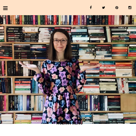
≡
≡ ROZWIŃ MENU