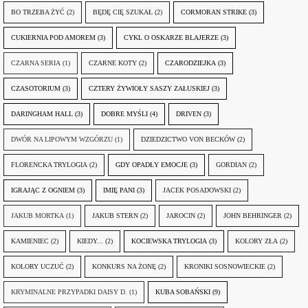
BO TRZEBA ŻYĆ
(2)
BĘDĘ CIĘ SZUKAŁ
(2)
CORMORAN STRIKE
(3)
CUKIERNIA POD AMOREM
(3)
CYKL O OSKARZE BLAJERZE
(3)
CZARNA SERIA
(1)
CZARNE KOTY
(2)
CZARODZIEJKA
(3)
CZASOTORIUM
(3)
CZTERY ŻYWIOŁY SASZY ZAŁUSKIEJ
(3)
DARINGHAM HALL
(3)
DOBRE MYŚLI
(4)
DRIVEN
(3)
DWÓR NA LIPOWYM WZGÓRZU
(1)
DZIEDZICTWO VON BECKÓW
(2)
FLORENCKA TRYLOGIA
(2)
GDY OPADŁY EMOCJE
(3)
GORDIAN
(2)
IGRAJĄC Z OGNIEM
(3)
IMIĘ PANI
(3)
JACEK POSADOWSKI
(2)
JAKUB MORTKA
(1)
JAKUB STERN
(2)
JAROCIN
(2)
JOHN BEHRINGER
(2)
KAMIENIEC
(2)
KIEDY...
(2)
KOCIEWSKA TRYLOGIA
(3)
KOLORY ZŁA
(2)
KOLORY UCZUĆ
(2)
KONKURS NA ŻONĘ
(2)
KRONIKI SOSNOWIECKIE
(2)
KRYMINALNE PRZYPADKI DAISY D.
(1)
KUBA SOBAŃSKI
(9)