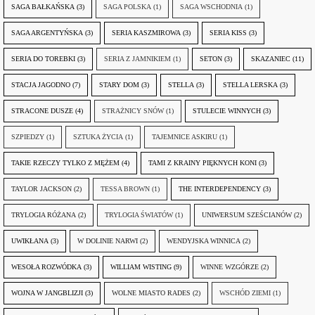
SAGA BAŁKAŃSKA
(3)
SAGA POLSKA
(1)
SAGA WSCHODNIA
(1)
SAGA ARGENTYŃSKA
(3)
SERIA KASZMIROWA
(3)
SERIA KISS
(3)
SERIA DO TOREBKI
(3)
SERIA Z JAMNIKIEM
(1)
SETON
(3)
SKAZANIEC
(11)
STACJA JAGODNO
(7)
STARY DOM
(3)
STELLA
(3)
STELLA LERSKA
(3)
STRACONE DUSZE
(4)
STRAŻNICY SNÓW
(1)
STULECIE WINNYCH
(3)
SZPIEDZY
(1)
SZTUKA ŻYCIA
(1)
TAJEMNICE ASKIRU
(1)
TAKIE RZECZY TYLKO Z MĘŻEM
(4)
TAMI Z KRAINY PIĘKNYCH KONI
(3)
TAYLOR JACKSON
(2)
TESSA BROWN
(1)
THE INTERDEPENDENCY
(3)
TRYLOGIA RÓŻANA
(2)
TRYLOGIA ŚWIATÓW
(1)
UNIWERSUM SZEŚCIANÓW
(2)
UWIKŁANA
(3)
W DOLINIE NARWI
(2)
WENDYJSKA WINNICA
(2)
WESOŁA ROZWÓDKA
(3)
WILLIAM WISTING
(9)
WINNE WZGÓRZE
(2)
WOJNA W JANGBLIZJI
(3)
WOLNE MIASTO RADES
(2)
WSCHÓD ZIEMI
(1)