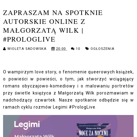
ZAPRASZAM NA SPOTKNIE
AUTORSKIE ONLINE Z
MAŁGORZATĄ WILK |
#PROLOGLIVE
WIOLETA SADOWSKA
20:00
10
OGŁOSZENIA
O wampirzym love story, o fenomenie queerowych książek,
o powieści w powieści, o tym, jak stworzyć wciągający
romans obyczajowo-komediowy i o malowaniu portretów
przy świetle księżyca⁣ z Małgorzatą Wilk porozmawiam w
nadchodzący czwartek. Nasze spotkanie odbędzie się w
ramach cyklu rozmów Legimi #PrologLive.