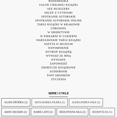
ROZDAWAJKA
SALON CIEKAWEJ KSIĄŻKI
SEE BLOGGERS
SKLEP Z CYTATAMI
SPOTKANIE AUTORSKIE
SPOTKANIE AUTORSKIE ONLINE
TARGI KSIĄŻKI W KRAKOWIE
UNBOXING
W OBIEKTYWIE
W PIEKARNI W CUKIERNI
WARSZAWSKIE TARGI KSIĄŻKI
WIZYTA W MUZEUM
WSPOMNIENIE
WYTROP KSIĄŻKĘ
WYWIAD ZE MNĄ
WYWIADY
ZAPOWIEDŹ
ZDOBYCZE KSIĄŻKOWE
AUDIOBOOK
ŚWIT EBOOKÓW
ŻYCZENIA
SERIE I CYKLE
AGATA ŚRÓDKA
(2)
AKTA MARKA FILERA
(1)
ALEKSANDRA WILK
(1)
AMOS DECKER
(2)
BABIE LATO
(2)
BEZLITOSNA SIŁA
(2)
BEZMYŚLNA
(1)