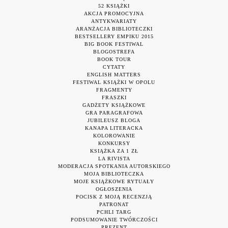
52 KSIĄŻKI
AKCJA PROMOCYJNA
ANTYKWARIATY
ARANŻACJA BIBLIOTECZKI
BESTSELLERY EMPIKU 2015
BIG BOOK FESTIWAL
BLOGOSTREFA
BOOK TOUR
CYTATY
ENGLISH MATTERS
FESTIWAL KSIĄŻKI W OPOLU
FRAGMENTY
FRASZKI
GADŻETY KSIĄŻKOWE
GRA PARAGRAFOWA
JUBILEUSZ BLOGA
KANAPA LITERACKA
KOLOROWANIE
KONKURSY
KSIĄŻKA ZA 1 ZŁ
LA RIVISTA
MODERACJA SPOTKANIA AUTORSKIEGO
MOJA BIBLIOTECZKA
MOJE KSIĄŻKOWE RYTUAŁY
OGŁOSZENIA
POCISK Z MOJĄ RECENZJĄ
PATRONAT
PCHLI TARG
PODSUMOWANIE TWÓRCZOŚCI
PREZENT