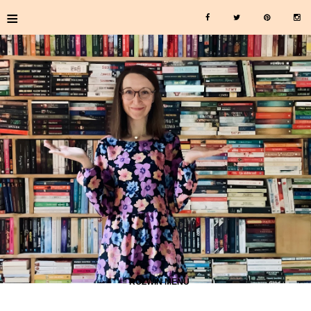
≡
≡ ROZWIŃ MENU