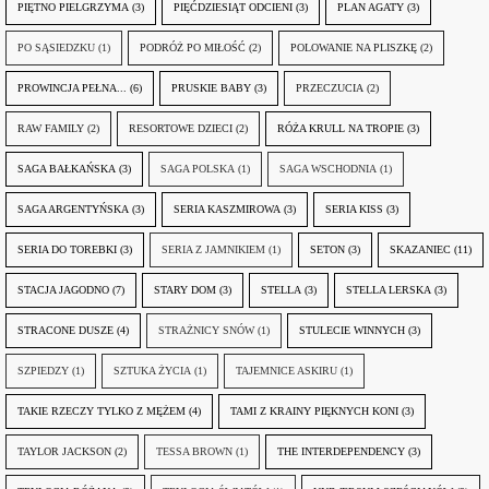
PIĘTNO PIELGRZYMA
(3)
PIĘĆDZIESIĄT ODCIENI
(3)
PLAN AGATY
(3)
PO SĄSIEDZKU
(1)
PODRÓŻ PO MIŁOŚĆ
(2)
POLOWANIE NA PLISZKĘ
(2)
PROWINCJA PEŁNA...
(6)
PRUSKIE BABY
(3)
PRZECZUCIA
(2)
RAW FAMILY
(2)
RESORTOWE DZIECI
(2)
RÓŻA KRULL NA TROPIE
(3)
SAGA BAŁKAŃSKA
(3)
SAGA POLSKA
(1)
SAGA WSCHODNIA
(1)
SAGA ARGENTYŃSKA
(3)
SERIA KASZMIROWA
(3)
SERIA KISS
(3)
SERIA DO TOREBKI
(3)
SERIA Z JAMNIKIEM
(1)
SETON
(3)
SKAZANIEC
(11)
STACJA JAGODNO
(7)
STARY DOM
(3)
STELLA
(3)
STELLA LERSKA
(3)
STRACONE DUSZE
(4)
STRAŻNICY SNÓW
(1)
STULECIE WINNYCH
(3)
SZPIEDZY
(1)
SZTUKA ŻYCIA
(1)
TAJEMNICE ASKIRU
(1)
TAKIE RZECZY TYLKO Z MĘŻEM
(4)
TAMI Z KRAINY PIĘKNYCH KONI
(3)
TAYLOR JACKSON
(2)
TESSA BROWN
(1)
THE INTERDEPENDENCY
(3)