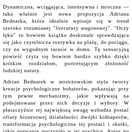
Dynamiczna, wciągająca, intensywna i mroczna —
taka właśnie jest nowa propozycja Adriana
Bednarka, która idealnie wpisuje się w trend
szeroko rozumianej
"literatury wagonowej"
. "Oczy
lęku" to bowiem książka doskonale sprawdzająca
się jako czytelnicza rozrywka na plażę, do pociągu,
czy na wygodnym tarasie w domu. Tę sensacyjną
powieść czyta się bowiem bardzo szybko dzięki
krótkim rozdziałom, portretującym złożoność
ludzkiej natury.
Adrian Bednarek w mistrzowskim stylu tworzy
kreacje psychologiczne bohaterów, pokazując przy
tym pewne mechanizmy, jakie wpływają na
podejmowane przez nich decyzje i wybory. W
płaszczyźnie tej największą uwagę wzbudza postać
ofiary biznesowej działalności dwójki kidnaperów,
transformacja psychologiczna tej postaci i skutki,
jakie porwanie poczyniło w jej psychice. Autor po