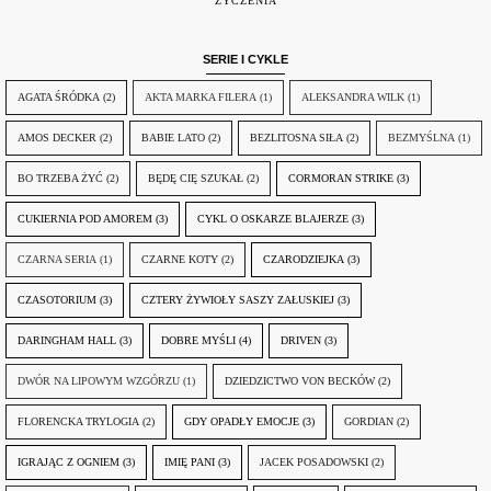
ŻYCZENIA
SERIE I CYKLE
AGATA ŚRÓDKA
(2)
AKTA MARKA FILERA
(1)
ALEKSANDRA WILK
(1)
AMOS DECKER
(2)
BABIE LATO
(2)
BEZLITOSNA SIŁA
(2)
BEZMYŚLNA
(1)
BO TRZEBA ŻYĆ
(2)
BĘDĘ CIĘ SZUKAŁ
(2)
CORMORAN STRIKE
(3)
CUKIERNIA POD AMOREM
(3)
CYKL O OSKARZE BLAJERZE
(3)
CZARNA SERIA
(1)
CZARNE KOTY
(2)
CZARODZIEJKA
(3)
CZASOTORIUM
(3)
CZTERY ŻYWIOŁY SASZY ZAŁUSKIEJ
(3)
DARINGHAM HALL
(3)
DOBRE MYŚLI
(4)
DRIVEN
(3)
DWÓR NA LIPOWYM WZGÓRZU
(1)
DZIEDZICTWO VON BECKÓW
(2)
FLORENCKA TRYLOGIA
(2)
GDY OPADŁY EMOCJE
(3)
GORDIAN
(2)
IGRAJĄC Z OGNIEM
(3)
IMIĘ PANI
(3)
JACEK POSADOWSKI
(2)