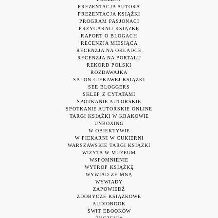
PREZENTACJA AUTORA
PREZENTACJA KSIĄŻKI
PROGRAM PASJONACI
PRZYGARNIJ KSIĄŻKĘ
RAPORT O BLOGACH
RECENZJA MIESIĄCA
RECENZJA NA OKŁADCE
RECENZJA NA PORTALU
REKORD POLSKI
ROZDAWAJKA
SALON CIEKAWEJ KSIĄŻKI
SEE BLOGGERS
SKLEP Z CYTATAMI
SPOTKANIE AUTORSKIE
SPOTKANIE AUTORSKIE ONLINE
TARGI KSIĄŻKI W KRAKOWIE
UNBOXING
W OBIEKTYWIE
W PIEKARNI W CUKIERNI
WARSZAWSKIE TARGI KSIĄŻKI
WIZYTA W MUZEUM
WSPOMNIENIE
WYTROP KSIĄŻKĘ
WYWIAD ZE MNĄ
WYWIADY
ZAPOWIEDŹ
ZDOBYCZE KSIĄŻKOWE
AUDIOBOOK
ŚWIT EBOOKÓW