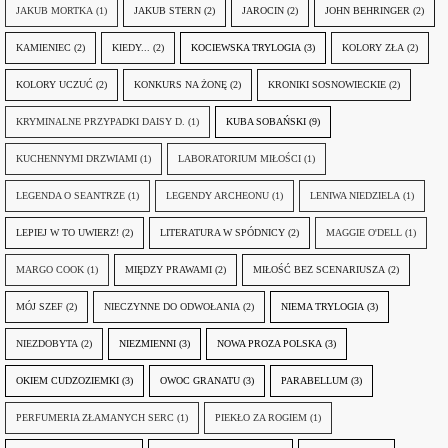
JAKUB MORTKA
(1)
JAKUB STERN
(2)
JAROCIN
(2)
JOHN BEHRINGER
(2)
KAMIENIEC
(2)
KIEDY...
(2)
KOCIEWSKA TRYLOGIA
(3)
KOLORY ZŁA
(2)
KOLORY UCZUĆ
(2)
KONKURS NA ŻONĘ
(2)
KRONIKI SOSNOWIECKIE
(2)
KRYMINALNE PRZYPADKI DAISY D.
(1)
KUBA SOBAŃSKI
(9)
KUCHENNYMI DRZWIAMI
(1)
LABORATORIUM MIŁOŚCI
(1)
LEGENDA O SEANTRZE
(1)
LEGENDY ARCHEONU
(1)
LENIWA NIEDZIELA
(1)
LEPIEJ W TO UWIERZ!
(2)
LITERATURA W SPÓDNICY
(2)
MAGGIE O'DELL
(1)
MARGO COOK
(1)
MIĘDZY PRAWAMI
(2)
MIŁOŚĆ BEZ SCENARIUSZA
(2)
MÓJ SZEF
(2)
NIECZYNNE DO ODWOŁANIA
(2)
NIEMA TRYLOGIA
(3)
NIEZDOBYTA
(2)
NIEZMIENNI
(3)
NOWA PROZA POLSKA
(3)
OKIEM CUDZOZIEMKI
(3)
OWOC GRANATU
(3)
PARABELLUM
(3)
PERFUMERIA ZŁAMANYCH SERC
(1)
PIEKŁO ZA ROGIEM
(1)