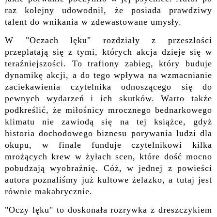
raz kolejny udowodnił, że posiada prawdziwy
talent do wnikania w zdewastowane umysły.
W "Oczach lęku" rozdziały z przeszłości
przeplatają się z tymi, których akcja dzieje się w
teraźniejszości. To trafiony zabieg, który buduje
dynamikę akcji, a do tego wpływa na wzmacnianie
zaciekawienia czytelnika odnoszącego się do
pewnych wydarzeń i ich skutków. Warto także
podkreślić, że m
iłośnicy mrocznego bednarkowego
klimatu nie zawiodą się na tej książce, gdyż
historia dochodowego biznesu porywania ludzi dla
okupu, w finale funduje czytelnikowi kilka
mrożących krew w żyłach scen, które dość mocno
pobudzają wyobraźnię. Cóż, w jednej z powieści
autora poznaliśmy już kultowe żelazko, a tutaj jest
równie makabrycznie.
"Oczy lęku" to doskonała rozrywka z dreszczykiem