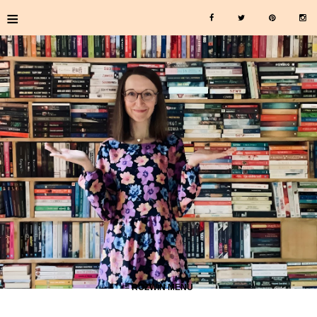
≡
≡ ROZWIŃ MENU