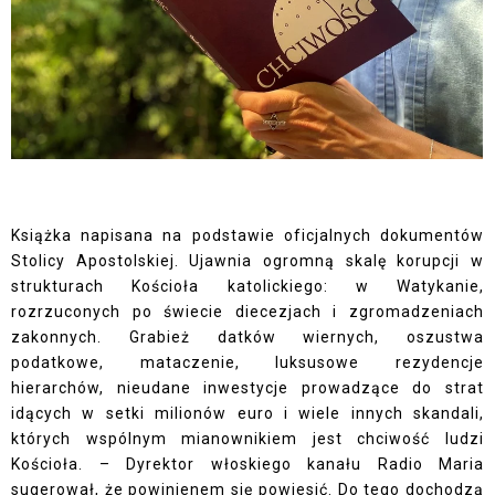
Książka napisana na podstawie oficjalnych dokumentów
Stolicy Apostolskiej. Ujawnia ogromną skalę korupcji w
strukturach Kościoła katolickiego: w Watykanie,
rozrzuconych po świecie diecezjach i zgromadzeniach
zakonnych. Grabież datków wiernych, oszustwa
podatkowe, mataczenie, luksusowe rezydencje
hierarchów, nieudane inwestycje prowadzące do strat
idących w setki milionów euro i wiele innych skandali,
których wspólnym mianownikiem jest chciwość ludzi
Kościoła. – Dyrektor włoskiego kanału Radio Maria
sugerował, że powinienem się powiesić. Do tego dochodzą