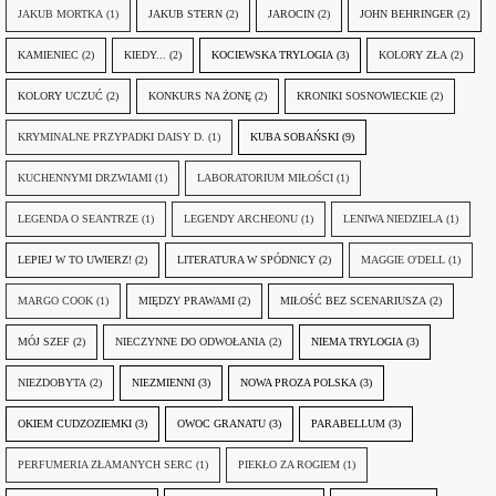
JAKUB MORTKA
(1)
JAKUB STERN
(2)
JAROCIN
(2)
JOHN BEHRINGER
(2)
KAMIENIEC
(2)
KIEDY...
(2)
KOCIEWSKA TRYLOGIA
(3)
KOLORY ZŁA
(2)
KOLORY UCZUĆ
(2)
KONKURS NA ŻONĘ
(2)
KRONIKI SOSNOWIECKIE
(2)
KRYMINALNE PRZYPADKI DAISY D.
(1)
KUBA SOBAŃSKI
(9)
KUCHENNYMI DRZWIAMI
(1)
LABORATORIUM MIŁOŚCI
(1)
LEGENDA O SEANTRZE
(1)
LEGENDY ARCHEONU
(1)
LENIWA NIEDZIELA
(1)
LEPIEJ W TO UWIERZ!
(2)
LITERATURA W SPÓDNICY
(2)
MAGGIE O'DELL
(1)
MARGO COOK
(1)
MIĘDZY PRAWAMI
(2)
MIŁOŚĆ BEZ SCENARIUSZA
(2)
MÓJ SZEF
(2)
NIECZYNNE DO ODWOŁANIA
(2)
NIEMA TRYLOGIA
(3)
NIEZDOBYTA
(2)
NIEZMIENNI
(3)
NOWA PROZA POLSKA
(3)
OKIEM CUDZOZIEMKI
(3)
OWOC GRANATU
(3)
PARABELLUM
(3)
PERFUMERIA ZŁAMANYCH SERC
(1)
PIEKŁO ZA ROGIEM
(1)