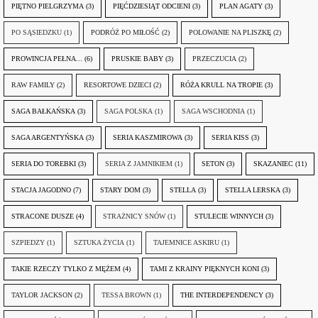
PIĘTNO PIELGRZYMA
(3)
PIĘĆDZIESIĄT ODCIENI
(3)
PLAN AGATY
(3)
PO SĄSIEDZKU
(1)
PODRÓŻ PO MIŁOŚĆ
(2)
POLOWANIE NA PLISZKĘ
(2)
PROWINCJA PEŁNA...
(6)
PRUSKIE BABY
(3)
PRZECZUCIA
(2)
RAW FAMILY
(2)
RESORTOWE DZIECI
(2)
RÓŻA KRULL NA TROPIE
(3)
SAGA BAŁKAŃSKA
(3)
SAGA POLSKA
(1)
SAGA WSCHODNIA
(1)
SAGA ARGENTYŃSKA
(3)
SERIA KASZMIROWA
(3)
SERIA KISS
(3)
SERIA DO TOREBKI
(3)
SERIA Z JAMNIKIEM
(1)
SETON
(3)
SKAZANIEC
(11)
STACJA JAGODNO
(7)
STARY DOM
(3)
STELLA
(3)
STELLA LERSKA
(3)
STRACONE DUSZE
(4)
STRAŻNICY SNÓW
(1)
STULECIE WINNYCH
(3)
SZPIEDZY
(1)
SZTUKA ŻYCIA
(1)
TAJEMNICE ASKIRU
(1)
TAKIE RZECZY TYLKO Z MĘŻEM
(4)
TAMI Z KRAINY PIĘKNYCH KONI
(3)
TAYLOR JACKSON
(2)
TESSA BROWN
(1)
THE INTERDEPENDENCY
(3)