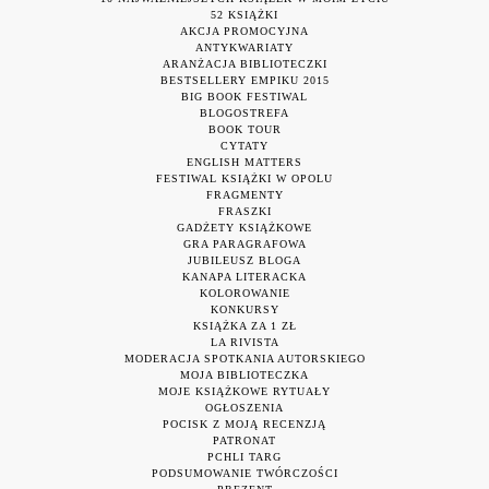
52 KSIĄŻKI
AKCJA PROMOCYJNA
ANTYKWARIATY
ARANŻACJA BIBLIOTECZKI
BESTSELLERY EMPIKU 2015
BIG BOOK FESTIWAL
BLOGOSTREFA
BOOK TOUR
CYTATY
ENGLISH MATTERS
FESTIWAL KSIĄŻKI W OPOLU
FRAGMENTY
FRASZKI
GADŻETY KSIĄŻKOWE
GRA PARAGRAFOWA
JUBILEUSZ BLOGA
KANAPA LITERACKA
KOLOROWANIE
KONKURSY
KSIĄŻKA ZA 1 ZŁ
LA RIVISTA
MODERACJA SPOTKANIA AUTORSKIEGO
MOJA BIBLIOTECZKA
MOJE KSIĄŻKOWE RYTUAŁY
OGŁOSZENIA
POCISK Z MOJĄ RECENZJĄ
PATRONAT
PCHLI TARG
PODSUMOWANIE TWÓRCZOŚCI