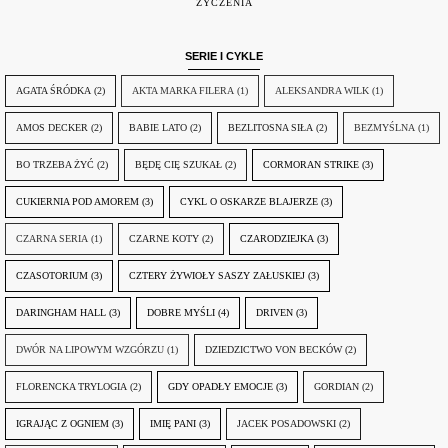
ŻYCZENIA
SERIE I CYKLE
AGATA ŚRÓDKA
(2)
AKTA MARKA FILERA
(1)
ALEKSANDRA WILK
(1)
AMOS DECKER
(2)
BABIE LATO
(2)
BEZLITOSNA SIŁA
(2)
BEZMYŚLNA
(1)
BO TRZEBA ŻYĆ
(2)
BĘDĘ CIĘ SZUKAŁ
(2)
CORMORAN STRIKE
(3)
CUKIERNIA POD AMOREM
(3)
CYKL O OSKARZE BLAJERZE
(3)
CZARNA SERIA
(1)
CZARNE KOTY
(2)
CZARODZIEJKA
(3)
CZASOTORIUM
(3)
CZTERY ŻYWIOŁY SASZY ZAŁUSKIEJ
(3)
DARINGHAM HALL
(3)
DOBRE MYŚLI
(4)
DRIVEN
(3)
DWÓR NA LIPOWYM WZGÓRZU
(1)
DZIEDZICTWO VON BECKÓW
(2)
FLORENCKA TRYLOGIA
(2)
GDY OPADŁY EMOCJE
(3)
GORDIAN
(2)
IGRAJĄC Z OGNIEM
(3)
IMIĘ PANI
(3)
JACEK POSADOWSKI
(2)