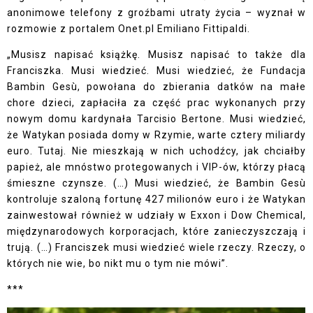
anonimowe telefony z groźbami utraty życia – wyznał w
rozmowie z portalem Onet.pl Emiliano Fittipaldi.
„Musisz napisać książkę. Musisz napisać to także dla
Franciszka. Musi wiedzieć. Musi wiedzieć, że Fundacja
Bambin Gesù, powołana do zbierania datków na małe
chore dzieci, zapłaciła za część prac wykonanych przy
nowym domu kardynała Tarcisio Bertone. Musi wiedzieć,
że Watykan posiada domy w Rzymie, warte cztery miliardy
euro. Tutaj. Nie mieszkają w nich uchodźcy, jak chciałby
papież, ale mnóstwo protegowanych i VIP-ów, którzy płacą
śmieszne czynsze. (…) Musi wiedzieć, że Bambin Gesù
kontroluje szaloną fortunę 427 milionów euro i że Watykan
zainwestował również w udziały w Exxon i Dow Chemical,
międzynarodowych korporacjach, które zanieczyszczają i
trują. (…) Franciszek musi wiedzieć wiele rzeczy. Rzeczy, o
których nie wie, bo nikt mu o tym nie mówi”.
***