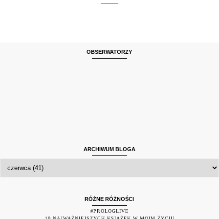
OBSERWATORZY
ARCHIWUM BLOGA
RÓŻNE RÓŻNOŚCI
#PROLOGLIVE
10 NAJWAŻNIEJSZYCH KSIĄŻEK W MOIM ŻYCIU