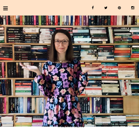
≡
≡ ROZWIŃ MENU