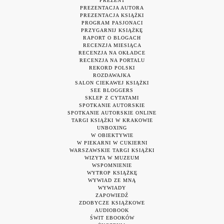
PREZENT
PREZENTACJA AUTORA
PREZENTACJA KSIĄŻKI
PROGRAM PASJONACI
PRZYGARNIJ KSIĄŻKĘ
RAPORT O BLOGACH
RECENZJA MIESIĄCA
RECENZJA NA OKŁADCE
RECENZJA NA PORTALU
REKORD POLSKI
ROZDAWAJKA
SALON CIEKAWEJ KSIĄŻKI
SEE BLOGGERS
SKLEP Z CYTATAMI
SPOTKANIE AUTORSKIE
SPOTKANIE AUTORSKIE ONLINE
TARGI KSIĄŻKI W KRAKOWIE
UNBOXING
W OBIEKTYWIE
W PIEKARNI W CUKIERNI
WARSZAWSKIE TARGI KSIĄŻKI
WIZYTA W MUZEUM
WSPOMNIENIE
WYTROP KSIĄŻKĘ
WYWIAD ZE MNĄ
WYWIADY
ZAPOWIEDŹ
ZDOBYCZE KSIĄŻKOWE
AUDIOBOOK
ŚWIT EBOOKÓW