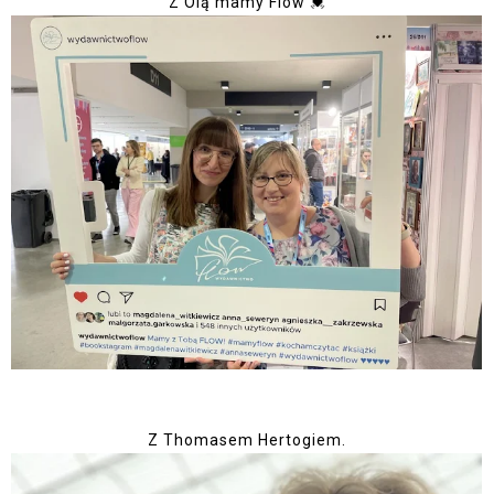
Z Olą mamy Flow 💓
Z Thomasem Hertogiem.