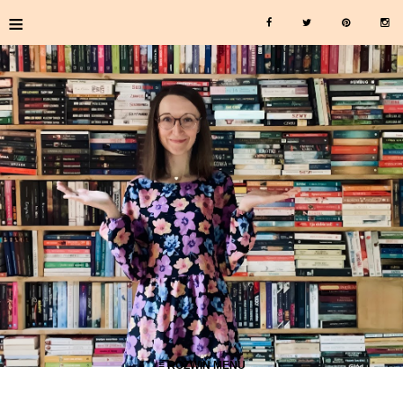
≡
≡ ROZWIŃ MENU