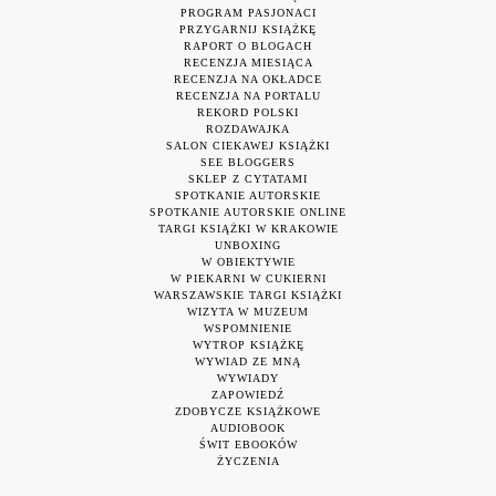
PROGRAM PASJONACI
PRZYGARNIJ KSIĄŻKĘ
RAPORT O BLOGACH
RECENZJA MIESIĄCA
RECENZJA NA OKŁADCE
RECENZJA NA PORTALU
REKORD POLSKI
ROZDAWAJKA
SALON CIEKAWEJ KSIĄŻKI
SEE BLOGGERS
SKLEP Z CYTATAMI
SPOTKANIE AUTORSKIE
SPOTKANIE AUTORSKIE ONLINE
TARGI KSIĄŻKI W KRAKOWIE
UNBOXING
W OBIEKTYWIE
W PIEKARNI W CUKIERNI
WARSZAWSKIE TARGI KSIĄŻKI
WIZYTA W MUZEUM
WSPOMNIENIE
WYTROP KSIĄŻKĘ
WYWIAD ZE MNĄ
WYWIADY
ZAPOWIEDŹ
ZDOBYCZE KSIĄŻKOWE
AUDIOBOOK
ŚWIT EBOOKÓW
ŻYCZENIA