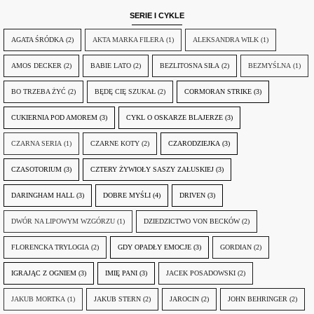
SERIE I CYKLE
AGATA ŚRÓDKA
(2)
AKTA MARKA FILERA
(1)
ALEKSANDRA WILK
(1)
AMOS DECKER
(2)
BABIE LATO
(2)
BEZLITOSNA SIŁA
(2)
BEZMYŚLNA
(1)
BO TRZEBA ŻYĆ
(2)
BĘDĘ CIĘ SZUKAŁ
(2)
CORMORAN STRIKE
(3)
CUKIERNIA POD AMOREM
(3)
CYKL O OSKARZE BLAJERZE
(3)
CZARNA SERIA
(1)
CZARNE KOTY
(2)
CZARODZIEJKA
(3)
CZASOTORIUM
(3)
CZTERY ŻYWIOŁY SASZY ZAŁUSKIEJ
(3)
DARINGHAM HALL
(3)
DOBRE MYŚLI
(4)
DRIVEN
(3)
DWÓR NA LIPOWYM WZGÓRZU
(1)
DZIEDZICTWO VON BECKÓW
(2)
FLORENCKA TRYLOGIA
(2)
GDY OPADŁY EMOCJE
(3)
GORDIAN
(2)
IGRAJĄC Z OGNIEM
(3)
IMIĘ PANI
(3)
JACEK POSADOWSKI
(2)
JAKUB MORTKA
(1)
JAKUB STERN
(2)
JAROCIN
(2)
JOHN BEHRINGER
(2)