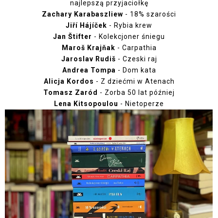
najlepszą przyjaciołkę
Zachary Karabaszliew
- 18% szarości
Jiří Hájíček
- Rybia krew
Jan Štifter
- Kolekcjoner śniegu
Maroš Krajňak
- Carpathia
Jaroslav Rudiš
- Czeski raj
Andrea Tompa
- Dom kata
Alicja Kordos
- Z dziećmi w Atenach
Tomasz Zaród
- Zorba 50 lat później
Lena Kitsopoulou
- Nietoperze