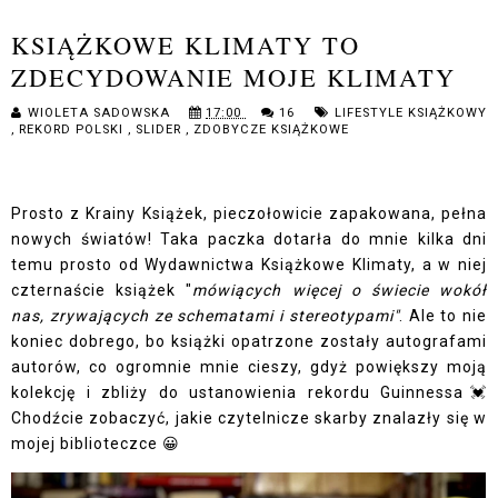
KSIĄŻKOWE KLIMATY TO
ZDECYDOWANIE MOJE KLIMATY
WIOLETA SADOWSKA
17:00
16
LIFESTYLE KSIĄŻKOWY
,
REKORD POLSKI
,
SLIDER
,
ZDOBYCZE KSIĄŻKOWE
Prosto z Krainy Książek, pieczołowicie zapakowana, pełna
nowych światów! Taka paczka dotarła do mnie kilka dni
temu prosto od Wydawnictwa Książkowe Klimaty, a w niej
czternaście książek "
mówiących więcej o świecie wokół
nas, zrywających ze schematami i stereotypami"
. Ale to nie
koniec dobrego, bo książki opatrzone zostały autografami
autorów, co ogromnie mnie cieszy, gdyż powiększy moją
kolekcję i zbliży do ustanowienia rekordu Guinnessa💓
Chodźcie zobaczyć, jakie czytelnicze skarby znalazły się w
mojej biblioteczce 😀