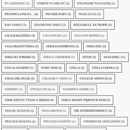
PO SĄSIEDZKU
(1)
PODRÓŻ PO MIŁOŚĆ
(2)
POLOWANIE NA PLISZKĘ
(2)
PROWINCJA PEŁNA...
(6)
PRUSKIE BABY
(3)
PRZECZUCIA
(2)
RAW FAMILY
(2)
RESORTOWE DZIECI
(2)
RÓŻA KRULL NA TROPIE
(3)
SAGA BAŁKAŃSKA
(3)
SAGA POLSKA
(1)
SAGA WSCHODNIA
(1)
SAGA ARGENTYŃSKA
(3)
SERIA KASZMIROWA
(3)
SERIA KISS
(3)
SERIA DO TOREBKI
(3)
SERIA Z JAMNIKIEM
(1)
SETON
(3)
SKAZANIEC
(11)
STACJA JAGODNO
(7)
STARY DOM
(3)
STELLA
(3)
STELLA LERSKA
(3)
STRACONE DUSZE
(4)
STRAŻNICY SNÓW
(1)
STULECIE WINNYCH
(3)
SZPIEDZY
(1)
SZTUKA ŻYCIA
(1)
TAJEMNICE ASKIRU
(1)
TAKIE RZECZY TYLKO Z MĘŻEM
(4)
TAMI Z KRAINY PIĘKNYCH KONI
(3)
TAYLOR JACKSON
(2)
TESSA BROWN
(1)
THE INTERDEPENDENCY
(3)
TRYLOGIA RÓŻANA
(2)
TRYLOGIA ŚWIATÓW
(1)
UNIWERSUM SZEŚCIANÓW
(2)