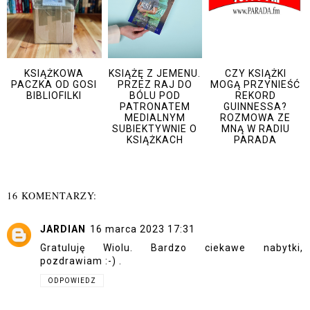
KSIĄŻKOWA
KSIĄŻĘ Z JEMENU.
CZY KSIĄŻKI
PACZKA OD GOSI
PRZEZ RAJ DO
MOGĄ PRZYNIEŚĆ
BIBLIOFILKI
BÓLU POD
REKORD
PATRONATEM
GUINNESSA?
MEDIALNYM
ROZMOWA ZE
SUBIEKTYWNIE O
MNĄ W RADIU
KSIĄŻKACH
PARADA
16 KOMENTARZY:
JARDIAN
16 marca 2023 17:31
Gratuluję Wiolu. Bardzo ciekawe nabytki,
pozdrawiam :-) .
ODPOWIEDZ