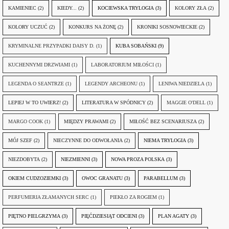
KAMIENIEC
(2)
KIEDY...
(2)
KOCIEWSKA TRYLOGIA
(3)
KOLORY ZŁA
(2)
KOLORY UCZUĆ
(2)
KONKURS NA ŻONĘ
(2)
KRONIKI SOSNOWIECKIE
(2)
KRYMINALNE PRZYPADKI DAISY D.
(1)
KUBA SOBAŃSKI
(9)
KUCHENNYMI DRZWIAMI
(1)
LABORATORIUM MIŁOŚCI
(1)
LEGENDA O SEANTRZE
(1)
LEGENDY ARCHEONU
(1)
LENIWA NIEDZIELA
(1)
LEPIEJ W TO UWIERZ!
(2)
LITERATURA W SPÓDNICY
(2)
MAGGIE O'DELL
(1)
MARGO COOK
(1)
MIĘDZY PRAWAMI
(2)
MIŁOŚĆ BEZ SCENARIUSZA
(2)
MÓJ SZEF
(2)
NIECZYNNE DO ODWOŁANIA
(2)
NIEMA TRYLOGIA
(3)
NIEZDOBYTA
(2)
NIEZMIENNI
(3)
NOWA PROZA POLSKA
(3)
OKIEM CUDZOZIEMKI
(3)
OWOC GRANATU
(3)
PARABELLUM
(3)
PERFUMERIA ZŁAMANYCH SERC
(1)
PIEKŁO ZA ROGIEM
(1)
PIĘTNO PIELGRZYMA
(3)
PIĘĆDZIESIĄT ODCIENI
(3)
PLAN AGATY
(3)