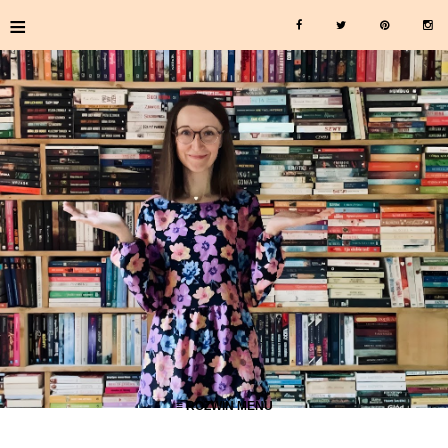
≡
≡ ROZWIŃ MENU