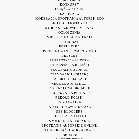
KONKURSY
KSIĄŻKA ZA 1 ZŁ
LA RIVISTA
MODERACJA SPOTKANIA AUTORSKIEGO
MOJA BIBLIOTECZKA
MOJE KSIĄŻKOWE RYTUAŁY
OGŁOSZENIA
POCISK Z MOJĄ RECENZJĄ
PATRONAT
PCHLI TARG
PODSUMOWANIE TWÓRCZOŚCI
PREZENT
PREZENTACJA AUTORA
PREZENTACJA KSIĄŻKI
PROGRAM PASJONACI
PRZYGARNIJ KSIĄŻKĘ
RAPORT O BLOGACH
RECENZJA MIESIĄCA
RECENZJA NA OKŁADCE
RECENZJA NA PORTALU
REKORD POLSKI
ROZDAWAJKA
SALON CIEKAWEJ KSIĄŻKI
SEE BLOGGERS
SKLEP Z CYTATAMI
SPOTKANIE AUTORSKIE
SPOTKANIE AUTORSKIE ONLINE
TARGI KSIĄŻKI W KRAKOWIE
UNBOXING