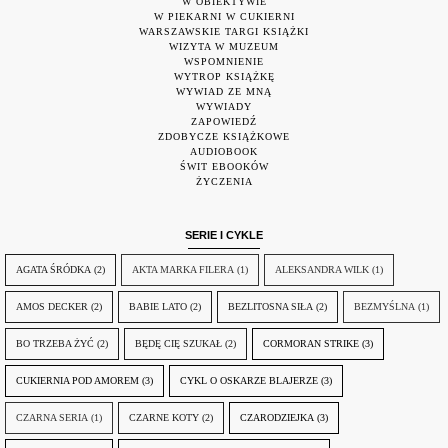
W OBIEKTYWIE
W PIEKARNI W CUKIERNI
WARSZAWSKIE TARGI KSIĄŻKI
WIZYTA W MUZEUM
WSPOMNIENIE
WYTROP KSIĄŻKĘ
WYWIAD ZE MNĄ
WYWIADY
ZAPOWIEDŹ
ZDOBYCZE KSIĄŻKOWE
AUDIOBOOK
ŚWIT EBOOKÓW
ŻYCZENIA
SERIE I CYKLE
AGATA ŚRÓDKA
(2)
AKTA MARKA FILERA
(1)
ALEKSANDRA WILK
(1)
AMOS DECKER
(2)
BABIE LATO
(2)
BEZLITOSNA SIŁA
(2)
BEZMYŚLNA
(1)
BO TRZEBA ŻYĆ
(2)
BĘDĘ CIĘ SZUKAŁ
(2)
CORMORAN STRIKE
(3)
CUKIERNIA POD AMOREM
(3)
CYKL O OSKARZE BLAJERZE
(3)
CZARNA SERIA
(1)
CZARNE KOTY
(2)
CZARODZIEJKA
(3)