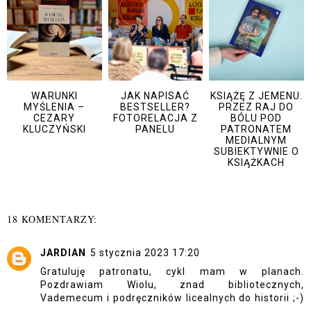
WARUNKI
JAK NAPISAĆ
KSIĄŻĘ Z JEMENU.
MYŚLENIA –
BESTSELLER?
PRZEZ RAJ DO
CEZARY
FOTORELACJA Z
BÓLU POD
KLUCZYŃSKI
PANELU
PATRONATEM
MEDIALNYM
SUBIEKTYWNIE O
KSIĄŻKACH
18 KOMENTARZY:
JARDIAN
5 stycznia 2023 17:20
Gratuluję patronatu, cykl mam w planach.
Pozdrawiam Wiolu, znad bibliotecznych,
Vademecum i podręczników licealnych do historii ;-)
.