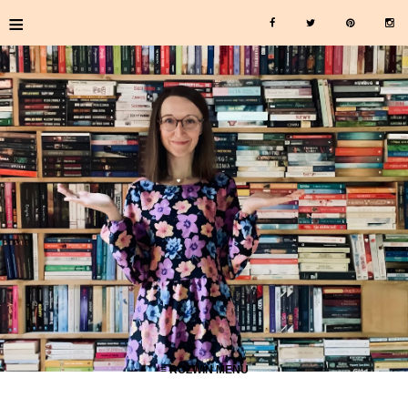
≡
≡ ROZWIŃ MENU