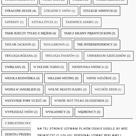
STRACONE DUSZE
(4)
STRAŻNICY SNÓW
(1)
STULECIE WINNYCH
(3)
SZPIEDZY
(1)
SZTUKA ŻYCIA
(1)
TAJEMNICE ASKIRU
(1)
TAKIE RZECZY TYLKO Z MĘŻEM
(4)
TAMI Z KRAINY PIĘKNYCH KONI
(3)
TAYLOR JACKSON
(2)
TESSA BROWN
(1)
THE INTERDEPENDENCY
(3)
TRYLOGIA RÓŻANA
(2)
TRYLOGIA ŚWIATÓW
(1)
UNIWERSUM SZEŚCIANÓW
(2)
UWIKŁANA
(3)
W DOLINIE NARWI
(2)
WENDYJSKA WINNICA
(2)
WESOŁA ROZWÓDKA
(3)
WILLIAM WISTING
(9)
WINNE WZGÓRZE
(2)
WOJNA W JANGBLIZJI
(3)
WOLNE MIASTO RADES
(2)
WSCHÓD ZIEMI
(1)
WSZYSTKIE PORY UCZUĆ
(4)
WYBÓR JEST TYLKO ZŁUDZENIEM
(2)
WYPRZEDAŻ SNÓW
(2)
WYSŁANNICY
(3)
WĘDROWCY
(3)
Z BIBLIOTEKI DUCHA GÓR
(1)
ZANIM NADEJDZIE JUTRO
(3)
ZAPOMNIANY
(2)
NA TEJ STRONIE UŻYWAM PLIKÓW COOKIE GOOGLE, BY MÓC
ZEMSTA I PRZEBACZENIE
(6)
ŚLADY ZBRODNI
(3)
ŻYCIA W ŻYCIU
(3)
ŚWIADCZYĆ CI USŁUGI, PERSONALIZOWAĆ REKLAMY I