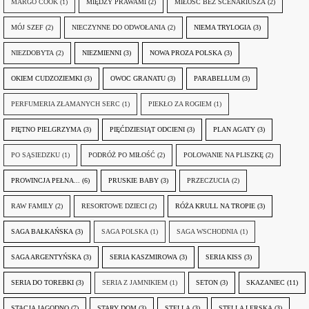
MARGO COOK
(1)
MIĘDZY PRAWAMI
(2)
MIŁOŚĆ BEZ SCENARIUSZA
(2)
MÓJ SZEF
(2)
NIECZYNNE DO ODWOŁANIA
(2)
NIEMA TRYLOGIA
(3)
NIEZDOBYTA
(2)
NIEZMIENNI
(3)
NOWA PROZA POLSKA
(3)
OKIEM CUDZOZIEMKI
(3)
OWOC GRANATU
(3)
PARABELLUM
(3)
PERFUMERIA ZŁAMANYCH SERC
(1)
PIEKŁO ZA ROGIEM
(1)
PIĘTNO PIELGRZYMA
(3)
PIĘĆDZIESIĄT ODCIENI
(3)
PLAN AGATY
(3)
PO SĄSIEDZKU
(1)
PODRÓŻ PO MIŁOŚĆ
(2)
POLOWANIE NA PLISZKĘ
(2)
PROWINCJA PEŁNA...
(6)
PRUSKIE BABY
(3)
PRZECZUCIA
(2)
RAW FAMILY
(2)
RESORTOWE DZIECI
(2)
RÓŻA KRULL NA TROPIE
(3)
SAGA BAŁKAŃSKA
(3)
SAGA POLSKA
(1)
SAGA WSCHODNIA
(1)
SAGA ARGENTYŃSKA
(3)
SERIA KASZMIROWA
(3)
SERIA KISS
(3)
SERIA DO TOREBKI
(3)
SERIA Z JAMNIKIEM
(1)
SETON
(3)
SKAZANIEC
(11)
STACJA JAGODNO
(7)
STARY DOM
(3)
STELLA
(3)
STELLA LERSKA
(3)