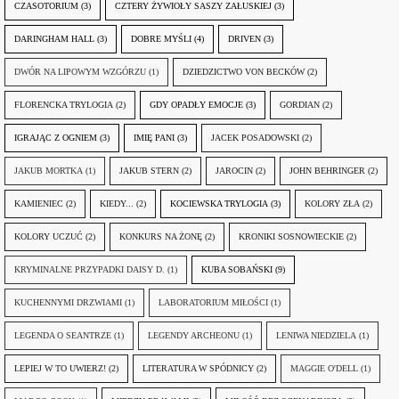
CZASOTORIUM
(3)
CZTERY ŻYWIOŁY SASZY ZAŁUSKIEJ
(3)
DARINGHAM HALL
(3)
DOBRE MYŚLI
(4)
DRIVEN
(3)
DWÓR NA LIPOWYM WZGÓRZU
(1)
DZIEDZICTWO VON BECKÓW
(2)
FLORENCKA TRYLOGIA
(2)
GDY OPADŁY EMOCJE
(3)
GORDIAN
(2)
IGRAJĄC Z OGNIEM
(3)
IMIĘ PANI
(3)
JACEK POSADOWSKI
(2)
JAKUB MORTKA
(1)
JAKUB STERN
(2)
JAROCIN
(2)
JOHN BEHRINGER
(2)
KAMIENIEC
(2)
KIEDY...
(2)
KOCIEWSKA TRYLOGIA
(3)
KOLORY ZŁA
(2)
KOLORY UCZUĆ
(2)
KONKURS NA ŻONĘ
(2)
KRONIKI SOSNOWIECKIE
(2)
KRYMINALNE PRZYPADKI DAISY D.
(1)
KUBA SOBAŃSKI
(9)
KUCHENNYMI DRZWIAMI
(1)
LABORATORIUM MIŁOŚCI
(1)
LEGENDA O SEANTRZE
(1)
LEGENDY ARCHEONU
(1)
LENIWA NIEDZIELA
(1)
LEPIEJ W TO UWIERZ!
(2)
LITERATURA W SPÓDNICY
(2)
MAGGIE O'DELL
(1)