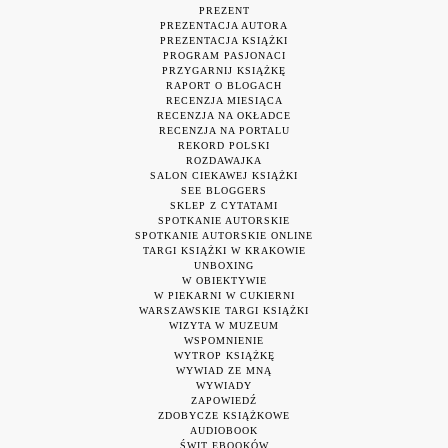
PREZENT
PREZENTACJA AUTORA
PREZENTACJA KSIĄŻKI
PROGRAM PASJONACI
PRZYGARNIJ KSIĄŻKĘ
RAPORT O BLOGACH
RECENZJA MIESIĄCA
RECENZJA NA OKŁADCE
RECENZJA NA PORTALU
REKORD POLSKI
ROZDAWAJKA
SALON CIEKAWEJ KSIĄŻKI
SEE BLOGGERS
SKLEP Z CYTATAMI
SPOTKANIE AUTORSKIE
SPOTKANIE AUTORSKIE ONLINE
TARGI KSIĄŻKI W KRAKOWIE
UNBOXING
W OBIEKTYWIE
W PIEKARNI W CUKIERNI
WARSZAWSKIE TARGI KSIĄŻKI
WIZYTA W MUZEUM
WSPOMNIENIE
WYTROP KSIĄŻKĘ
WYWIAD ZE MNĄ
WYWIADY
ZAPOWIEDŹ
ZDOBYCZE KSIĄŻKOWE
AUDIOBOOK
ŚWIT EBOOKÓW