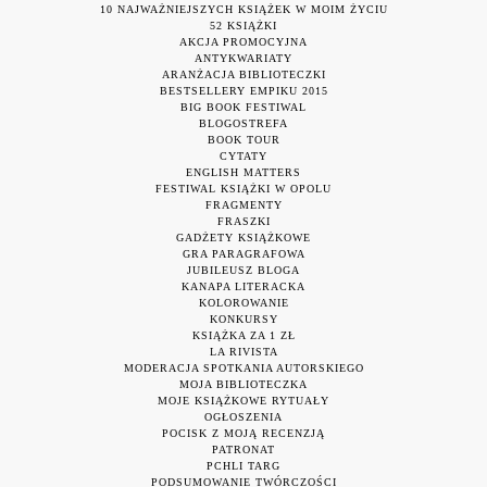
10 NAJWAŻNIEJSZYCH KSIĄŻEK W MOIM ŻYCIU
52 KSIĄŻKI
AKCJA PROMOCYJNA
ANTYKWARIATY
ARANŻACJA BIBLIOTECZKI
BESTSELLERY EMPIKU 2015
BIG BOOK FESTIWAL
BLOGOSTREFA
BOOK TOUR
CYTATY
ENGLISH MATTERS
FESTIWAL KSIĄŻKI W OPOLU
FRAGMENTY
FRASZKI
GADŻETY KSIĄŻKOWE
GRA PARAGRAFOWA
JUBILEUSZ BLOGA
KANAPA LITERACKA
KOLOROWANIE
KONKURSY
KSIĄŻKA ZA 1 ZŁ
LA RIVISTA
MODERACJA SPOTKANIA AUTORSKIEGO
MOJA BIBLIOTECZKA
MOJE KSIĄŻKOWE RYTUAŁY
OGŁOSZENIA
POCISK Z MOJĄ RECENZJĄ
PATRONAT
PCHLI TARG
PODSUMOWANIE TWÓRCZOŚCI