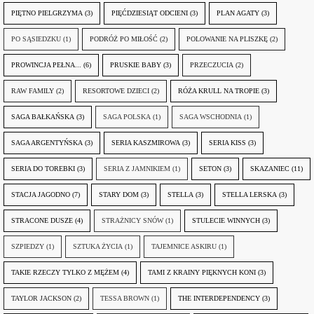
PIĘTNO PIELGRZYMA
(3)
PIĘĆDZIESIĄT ODCIENI
(3)
PLAN AGATY
(3)
PO SĄSIEDZKU
(1)
PODRÓŻ PO MIŁOŚĆ
(2)
POLOWANIE NA PLISZKĘ
(2)
PROWINCJA PEŁNA...
(6)
PRUSKIE BABY
(3)
PRZECZUCIA
(2)
RAW FAMILY
(2)
RESORTOWE DZIECI
(2)
RÓŻA KRULL NA TROPIE
(3)
SAGA BAŁKAŃSKA
(3)
SAGA POLSKA
(1)
SAGA WSCHODNIA
(1)
SAGA ARGENTYŃSKA
(3)
SERIA KASZMIROWA
(3)
SERIA KISS
(3)
SERIA DO TOREBKI
(3)
SERIA Z JAMNIKIEM
(1)
SETON
(3)
SKAZANIEC
(11)
STACJA JAGODNO
(7)
STARY DOM
(3)
STELLA
(3)
STELLA LERSKA
(3)
STRACONE DUSZE
(4)
STRAŻNICY SNÓW
(1)
STULECIE WINNYCH
(3)
SZPIEDZY
(1)
SZTUKA ŻYCIA
(1)
TAJEMNICE ASKIRU
(1)
TAKIE RZECZY TYLKO Z MĘŻEM
(4)
TAMI Z KRAINY PIĘKNYCH KONI
(3)
TAYLOR JACKSON
(2)
TESSA BROWN
(1)
THE INTERDEPENDENCY
(3)