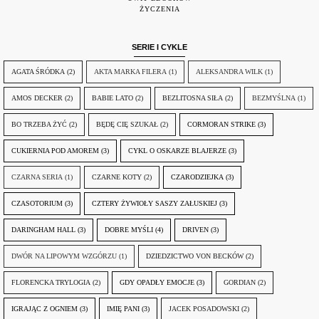
ŻYCZENIA
SERIE I CYKLE
AGATA ŚRÓDKA
(2)
AKTA MARKA FILERA
(1)
ALEKSANDRA WILK
(1)
AMOS DECKER
(2)
BABIE LATO
(2)
BEZLITOSNA SIŁA
(2)
BEZMYŚLNA
(1)
BO TRZEBA ŻYĆ
(2)
BĘDĘ CIĘ SZUKAŁ
(2)
CORMORAN STRIKE
(3)
CUKIERNIA POD AMOREM
(3)
CYKL O OSKARZE BLAJERZE
(3)
CZARNA SERIA
(1)
CZARNE KOTY
(2)
CZARODZIEJKA
(3)
CZASOTORIUM
(3)
CZTERY ŻYWIOŁY SASZY ZAŁUSKIEJ
(3)
DARINGHAM HALL
(3)
DOBRE MYŚLI
(4)
DRIVEN
(3)
DWÓR NA LIPOWYM WZGÓRZU
(1)
DZIEDZICTWO VON BECKÓW
(2)
FLORENCKA TRYLOGIA
(2)
GDY OPADŁY EMOCJE
(3)
GORDIAN
(2)
IGRAJĄC Z OGNIEM
(3)
IMIĘ PANI
(3)
JACEK POSADOWSKI
(2)