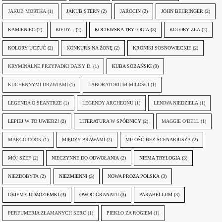
JAKUB MORTKA
(1)
JAKUB STERN
(2)
JAROCIN
(2)
JOHN BEHRINGER
(2)
KAMIENIEC
(2)
KIEDY...
(2)
KOCIEWSKA TRYLOGIA
(3)
KOLORY ZŁA
(2)
KOLORY UCZUĆ
(2)
KONKURS NA ŻONĘ
(2)
KRONIKI SOSNOWIECKIE
(2)
KRYMINALNE PRZYPADKI DAISY D.
(1)
KUBA SOBAŃSKI
(9)
KUCHENNYMI DRZWIAMI
(1)
LABORATORIUM MIŁOŚCI
(1)
LEGENDA O SEANTRZE
(1)
LEGENDY ARCHEONU
(1)
LENIWA NIEDZIELA
(1)
LEPIEJ W TO UWIERZ!
(2)
LITERATURA W SPÓDNICY
(2)
MAGGIE O'DELL
(1)
MARGO COOK
(1)
MIĘDZY PRAWAMI
(2)
MIŁOŚĆ BEZ SCENARIUSZA
(2)
MÓJ SZEF
(2)
NIECZYNNE DO ODWOŁANIA
(2)
NIEMA TRYLOGIA
(3)
NIEZDOBYTA
(2)
NIEZMIENNI
(3)
NOWA PROZA POLSKA
(3)
OKIEM CUDZOZIEMKI
(3)
OWOC GRANATU
(3)
PARABELLUM
(3)
PERFUMERIA ZŁAMANYCH SERC
(1)
PIEKŁO ZA ROGIEM
(1)