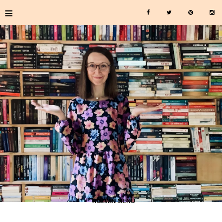
≡
≡ ROZWIŃ MENU