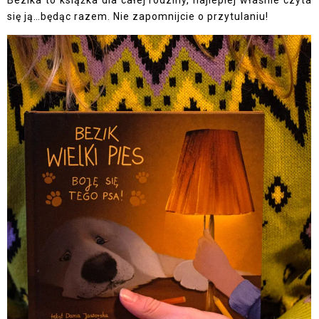
Bezika to książka dla całej rodziny, najlepiej właśnie czyta
się ją…będąc razem. Nie zapomnijcie o przytulaniu!