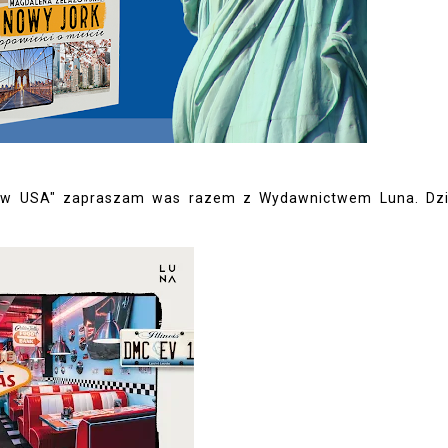
sze w USA" zapraszam was razem z Wydawnictwem Luna. Dzi