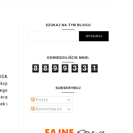
SZUKAJ NA TYM BLOGU
ODWIEDZILIŚCIE MNIE:
8
8
9
9
3
3
1
 USA
kcji
SUBSKRYBUJ
nego
iera
Posty
ek i
Komentarze