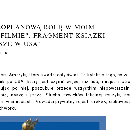
ZOPLANOWĄ ROLĘ W MOIM
ILMIE". FRAGMENT KSIĄŻKI
SZE W USA"
SLIDER
aru Ameryki, który uwodzi cały świat. To kolekcja tego, co w
k po USA, który jest czymś więcej niż listą miejsc i atra
ując po niej, poszukuje przede wszystkim niepowtarzal
obią, noszą i jedzą. Słucha dźwięków lokalnej muzyki, zb
em w śmieciach. Prowadzi prywatny rejestr uroków, ciekawost
tchworku.