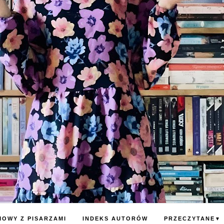
OWY Z PISARZAMI
INDEKS AUTORÓW
PRZECZYTANE
▼