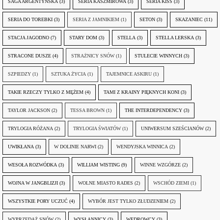
SAGA ARGENTYŃSKA
(3)
SERIA KASZMIROWA
(3)
SERIA KISS
(3)
SERIA DO TOREBKI
(3)
SERIA Z JAMNIKIEM
(1)
SETON
(3)
SKAZANIEC
(11)
STACJA JAGODNO
(7)
STARY DOM
(3)
STELLA
(3)
STELLA LERSKA
(3)
STRACONE DUSZE
(4)
STRAŻNICY SNÓW
(1)
STULECIE WINNYCH
(3)
SZPIEDZY
(1)
SZTUKA ŻYCIA
(1)
TAJEMNICE ASKIRU
(1)
TAKIE RZECZY TYLKO Z MĘŻEM
(4)
TAMI Z KRAINY PIĘKNYCH KONI
(3)
TAYLOR JACKSON
(2)
TESSA BROWN
(1)
THE INTERDEPENDENCY
(3)
TRYLOGIA RÓŻANA
(2)
TRYLOGIA ŚWIATÓW
(1)
UNIWERSUM SZEŚCIANÓW
(2)
UWIKŁANA
(3)
W DOLINIE NARWI
(2)
WENDYJSKA WINNICA
(2)
WESOŁA ROZWÓDKA
(3)
WILLIAM WISTING
(9)
WINNE WZGÓRZE
(2)
WOJNA W JANGBLIZJI
(3)
WOLNE MIASTO RADES
(2)
WSCHÓD ZIEMI
(1)
WSZYSTKIE PORY UCZUĆ
(4)
WYBÓR JEST TYLKO ZŁUDZENIEM
(2)
WYPRZEDAŻ SNÓW
(2)
WYSŁANNICY
(3)
WĘDROWCY
(3)