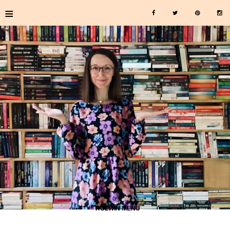
≡
≡ ROZWIŃ MENU