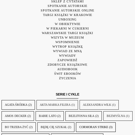
SKLEP Z CYTATAMI
SPOTKANIE AUTORSKIE
SPOTKANIE AUTORSKIE ONLINE
TARGI KSIĄŻKI W KRAKOWIE
UNBOXING
W OBIEKTYWIE
W PIEKARNI W CUKIERNI
WARSZAWSKIE TARGI KSIĄŻKI
WIZYTA W MUZEUM
WSPOMNIENIE
WYTROP KSIĄŻKĘ
WYWIAD ZE MNĄ
WYWIADY
ZAPOWIEDŹ
ZDOBYCZE KSIĄŻKOWE
AUDIOBOOK
ŚWIT EBOOKÓW
ŻYCZENIA
SERIE I CYKLE
AGATA ŚRÓDKA
(2)
AKTA MARKA FILERA
(1)
ALEKSANDRA WILK
(1)
AMOS DECKER
(2)
BABIE LATO
(2)
BEZLITOSNA SIŁA
(2)
BEZMYŚLNA
(1)
BO TRZEBA ŻYĆ
(2)
BĘDĘ CIĘ SZUKAŁ
(2)
CORMORAN STRIKE
(3)