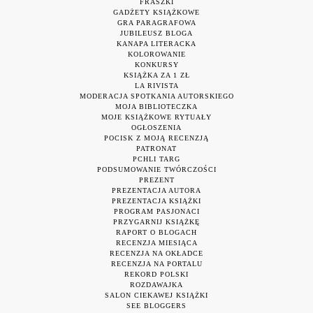
FRASZKI
GADŻETY KSIĄŻKOWE
GRA PARAGRAFOWA
JUBILEUSZ BLOGA
KANAPA LITERACKA
KOLOROWANIE
KONKURSY
KSIĄŻKA ZA 1 ZŁ
LA RIVISTA
MODERACJA SPOTKANIA AUTORSKIEGO
MOJA BIBLIOTECZKA
MOJE KSIĄŻKOWE RYTUAŁY
OGŁOSZENIA
POCISK Z MOJĄ RECENZJĄ
PATRONAT
PCHLI TARG
PODSUMOWANIE TWÓRCZOŚCI
PREZENT
PREZENTACJA AUTORA
PREZENTACJA KSIĄŻKI
PROGRAM PASJONACI
PRZYGARNIJ KSIĄŻKĘ
RAPORT O BLOGACH
RECENZJA MIESIĄCA
RECENZJA NA OKŁADCE
RECENZJA NA PORTALU
REKORD POLSKI
ROZDAWAJKA
SALON CIEKAWEJ KSIĄŻKI
SEE BLOGGERS