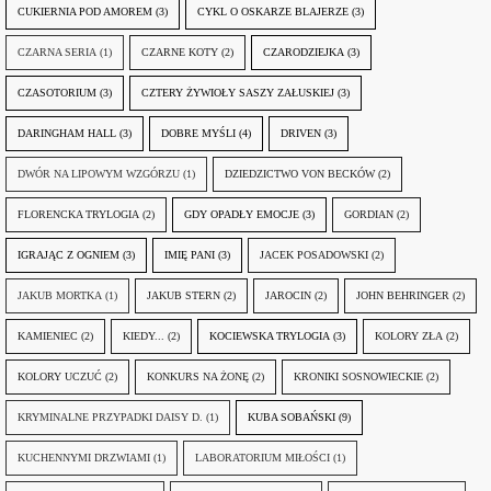
CUKIERNIA POD AMOREM
(3)
CYKL O OSKARZE BLAJERZE
(3)
CZARNA SERIA
(1)
CZARNE KOTY
(2)
CZARODZIEJKA
(3)
CZASOTORIUM
(3)
CZTERY ŻYWIOŁY SASZY ZAŁUSKIEJ
(3)
DARINGHAM HALL
(3)
DOBRE MYŚLI
(4)
DRIVEN
(3)
DWÓR NA LIPOWYM WZGÓRZU
(1)
DZIEDZICTWO VON BECKÓW
(2)
FLORENCKA TRYLOGIA
(2)
GDY OPADŁY EMOCJE
(3)
GORDIAN
(2)
IGRAJĄC Z OGNIEM
(3)
IMIĘ PANI
(3)
JACEK POSADOWSKI
(2)
JAKUB MORTKA
(1)
JAKUB STERN
(2)
JAROCIN
(2)
JOHN BEHRINGER
(2)
KAMIENIEC
(2)
KIEDY...
(2)
KOCIEWSKA TRYLOGIA
(3)
KOLORY ZŁA
(2)
KOLORY UCZUĆ
(2)
KONKURS NA ŻONĘ
(2)
KRONIKI SOSNOWIECKIE
(2)
KRYMINALNE PRZYPADKI DAISY D.
(1)
KUBA SOBAŃSKI
(9)
KUCHENNYMI DRZWIAMI
(1)
LABORATORIUM MIŁOŚCI
(1)