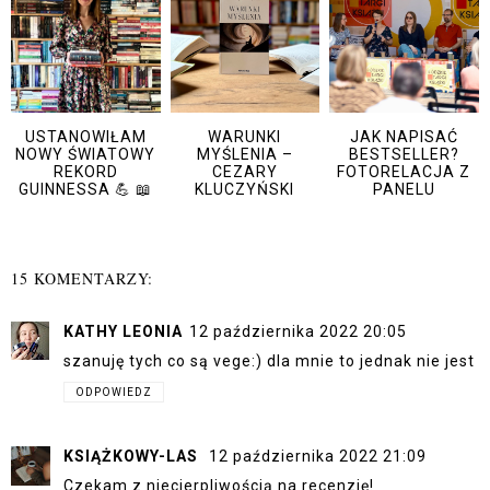
USTANOWIŁAM
WARUNKI
JAK NAPISAĆ
NOWY ŚWIATOWY
MYŚLENIA –
BESTSELLER?
REKORD
CEZARY
FOTORELACJA Z
GUINNESSA 💪 📖
KLUCZYŃSKI
PANELU
15 KOMENTARZY:
KATHY LEONIA
12 października 2022 20:05
szanuję tych co są vege:) dla mnie to jednak nie jest
ODPOWIEDZ
KSIĄŻKOWY-LAS
12 października 2022 21:09
Czekam z niecierpliwością na recenzję!