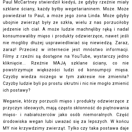
Paul McCartney stwierdził kiedyś, że gdyby rzeźnie miały
szklane ściany, każdy byłby wegetarianinem. Może. Może
powiedział to Paul, a może jego żona Linda. Może gdyby
ubojnie zwierząt były ze szkła, wielu z nas porzuciłoby
jedzenie ich ciał. A może ludzie machnęliby ręką i nadal
konsumowaliby mięso i produkty odzwierzęce, nawet jeśli
nie mogliby dłużej usprawiedliwiać się niewiedzą. Zaraz,
zaraz! Przecież w internecie jest mnóstwo informacji.
Filmy z rzeźni są dostępne na YouTube, wystarczy jedno
kliknięcie... Rzeźnie MAJĄ szklane ściany, co nie
powstrzymuje większości ludzi od konsumpcji mięsa.
Czyżby wiedza niczego w tym zakresie nie zmieniła?
Czyżby ludzie byli po prostu okrutni i nic nie mogło zmienić
ich postawy?
Weganie, którzy porzucili mięso i produkty odzwierzęce z
przyczyn ideowych, mają często skłonność do piętnowania
mięso- i nabiałożerców jako osób niemoralnych. Część
środowiska wegan lubi uważać się za lepszych. W końcu
MY nie krzywdzimy zwierząt. Tylko czy taka postawa daje