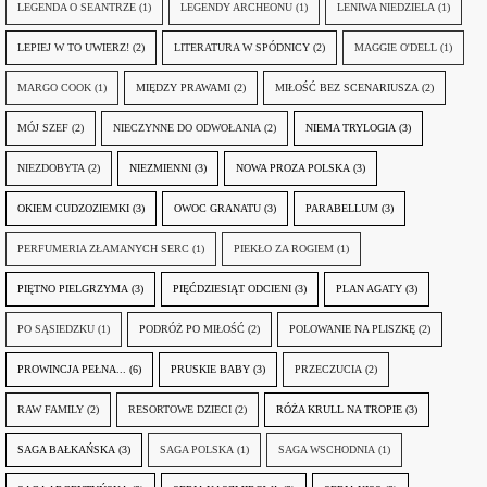
LEGENDA O SEANTRZE
(1)
LEGENDY ARCHEONU
(1)
LENIWA NIEDZIELA
(1)
LEPIEJ W TO UWIERZ!
(2)
LITERATURA W SPÓDNICY
(2)
MAGGIE O'DELL
(1)
MARGO COOK
(1)
MIĘDZY PRAWAMI
(2)
MIŁOŚĆ BEZ SCENARIUSZA
(2)
MÓJ SZEF
(2)
NIECZYNNE DO ODWOŁANIA
(2)
NIEMA TRYLOGIA
(3)
NIEZDOBYTA
(2)
NIEZMIENNI
(3)
NOWA PROZA POLSKA
(3)
OKIEM CUDZOZIEMKI
(3)
OWOC GRANATU
(3)
PARABELLUM
(3)
PERFUMERIA ZŁAMANYCH SERC
(1)
PIEKŁO ZA ROGIEM
(1)
PIĘTNO PIELGRZYMA
(3)
PIĘĆDZIESIĄT ODCIENI
(3)
PLAN AGATY
(3)
PO SĄSIEDZKU
(1)
PODRÓŻ PO MIŁOŚĆ
(2)
POLOWANIE NA PLISZKĘ
(2)
PROWINCJA PEŁNA...
(6)
PRUSKIE BABY
(3)
PRZECZUCIA
(2)
RAW FAMILY
(2)
RESORTOWE DZIECI
(2)
RÓŻA KRULL NA TROPIE
(3)
SAGA BAŁKAŃSKA
(3)
SAGA POLSKA
(1)
SAGA WSCHODNIA
(1)