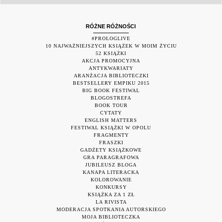
RÓŻNE RÓŻNOŚCI
#PROLOGLIVE
10 NAJWAŻNIEJSZYCH KSIĄŻEK W MOIM ŻYCIU
52 KSIĄŻKI
AKCJA PROMOCYJNA
ANTYKWARIATY
ARANŻACJA BIBLIOTECZKI
BESTSELLERY EMPIKU 2015
BIG BOOK FESTIWAL
BLOGOSTREFA
BOOK TOUR
CYTATY
ENGLISH MATTERS
FESTIWAL KSIĄŻKI W OPOLU
FRAGMENTY
FRASZKI
GADŻETY KSIĄŻKOWE
GRA PARAGRAFOWA
JUBILEUSZ BLOGA
KANAPA LITERACKA
KOLOROWANIE
KONKURSY
KSIĄŻKA ZA 1 ZŁ
LA RIVISTA
MODERACJA SPOTKANIA AUTORSKIEGO
MOJA BIBLIOTECZKA