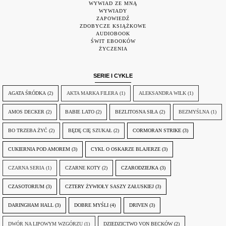
WYWIAD ZE MNĄ
WYWIADY
ZAPOWIEDŹ
ZDOBYCZE KSIĄŻKOWE
AUDIOBOOK
ŚWIT EBOOKÓW
ŻYCZENIA
SERIE I CYKLE
AGATA ŚRÓDKA
(2)
AKTA MARKA FILERA
(1)
ALEKSANDRA WILK
(1)
AMOS DECKER
(2)
BABIE LATO
(2)
BEZLITOSNA SIŁA
(2)
BEZMYŚLNA
(1)
BO TRZEBA ŻYĆ
(2)
BĘDĘ CIĘ SZUKAŁ
(2)
CORMORAN STRIKE
(3)
CUKIERNIA POD AMOREM
(3)
CYKL O OSKARZE BLAJERZE
(3)
CZARNA SERIA
(1)
CZARNE KOTY
(2)
CZARODZIEJKA
(3)
CZASOTORIUM
(3)
CZTERY ŻYWIOŁY SASZY ZAŁUSKIEJ
(3)
DARINGHAM HALL
(3)
DOBRE MYŚLI
(4)
DRIVEN
(3)
DWÓR NA LIPOWYM WZGÓRZU
(1)
DZIEDZICTWO VON BECKÓW
(2)