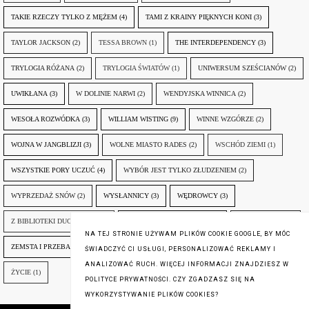
TAKIE RZECZY TYLKO Z MĘŻEM
(4)
TAMI Z KRAINY PIĘKNYCH KONI
(3)
TAYLOR JACKSON
(2)
TESSA BROWN
(1)
THE INTERDEPENDENCY
(3)
TRYLOGIA RÓŻANA
(2)
TRYLOGIA ŚWIATÓW
(1)
UNIWERSUM SZEŚCIANÓW
(2)
UWIKŁANA
(3)
W DOLINIE NARWI
(2)
WENDYJSKA WINNICA
(2)
WESOŁA ROZWÓDKA
(3)
WILLIAM WISTING
(9)
WINNE WZGÓRZE
(2)
WOJNA W JANGBLIZJI
(3)
WOLNE MIASTO RADES
(2)
WSCHÓD ZIEMI
(1)
WSZYSTKIE PORY UCZUĆ
(4)
WYBÓR JEST TYLKO ZŁUDZENIEM
(2)
WYPRZEDAŻ SNÓW
(2)
WYSŁANNICY
(3)
WĘDROWCY
(3)
Z BIBLIOTEKI DUCHA GÓR
(1)
ZANIM NADEJDZIE JUTRO
(3)
ZAPOMNIANY
(2)
NA TEJ STRONIE UŻYWAM PLIKÓW COOKIE GOOGLE, BY MÓC
ZEMSTA I PRZEBACZENIE
(6)
ŚLADY ZBRODNI
(3)
ŻYCIA W ŻYCIU
(3)
ŚWIADCZYĆ CI USŁUGI, PERSONALIZOWAĆ REKLAMY I
ANALIZOWAĆ RUCH. WIĘCEJ INFORMACJI ZNAJDZIESZ W
ŻYCIE
(1)
POLITYCE PRYWATNOŚCI. CZY ZGADZASZ SIĘ NA
WYKORZYSTYWANIE PLIKÓW COOKIES?