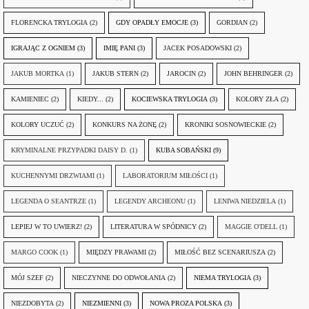
FLORENCKA TRYLOGIA
(2)
GDY OPADŁY EMOCJE
(3)
GORDIAN
(2)
IGRAJĄC Z OGNIEM
(3)
IMIĘ PANI
(3)
JACEK POSADOWSKI
(2)
JAKUB MORTKA
(1)
JAKUB STERN
(2)
JAROCIN
(2)
JOHN BEHRINGER
(2)
KAMIENIEC
(2)
KIEDY...
(2)
KOCIEWSKA TRYLOGIA
(3)
KOLORY ZŁA
(2)
KOLORY UCZUĆ
(2)
KONKURS NA ŻONĘ
(2)
KRONIKI SOSNOWIECKIE
(2)
KRYMINALNE PRZYPADKI DAISY D.
(1)
KUBA SOBAŃSKI
(9)
KUCHENNYMI DRZWIAMI
(1)
LABORATORIUM MIŁOŚCI
(1)
LEGENDA O SEANTRZE
(1)
LEGENDY ARCHEONU
(1)
LENIWA NIEDZIELA
(1)
LEPIEJ W TO UWIERZ!
(2)
LITERATURA W SPÓDNICY
(2)
MAGGIE O'DELL
(1)
MARGO COOK
(1)
MIĘDZY PRAWAMI
(2)
MIŁOŚĆ BEZ SCENARIUSZA
(2)
MÓJ SZEF
(2)
NIECZYNNE DO ODWOŁANIA
(2)
NIEMA TRYLOGIA
(3)
NIEZDOBYTA
(2)
NIEZMIENNI
(3)
NOWA PROZA POLSKA
(3)