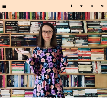
≡
≡ ROZWIŃ MENU