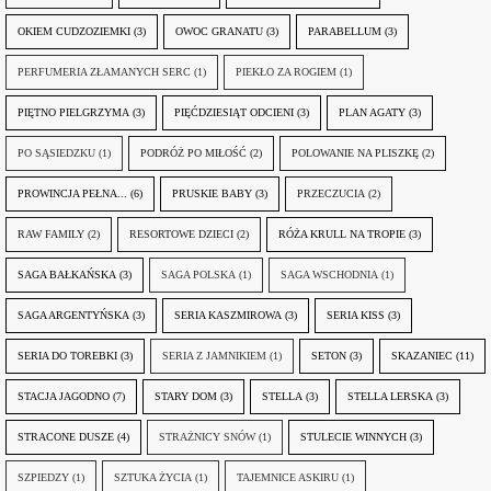
OKIEM CUDZOZIEMKI
(3)
OWOC GRANATU
(3)
PARABELLUM
(3)
PERFUMERIA ZŁAMANYCH SERC
(1)
PIEKŁO ZA ROGIEM
(1)
PIĘTNO PIELGRZYMA
(3)
PIĘĆDZIESIĄT ODCIENI
(3)
PLAN AGATY
(3)
PO SĄSIEDZKU
(1)
PODRÓŻ PO MIŁOŚĆ
(2)
POLOWANIE NA PLISZKĘ
(2)
PROWINCJA PEŁNA...
(6)
PRUSKIE BABY
(3)
PRZECZUCIA
(2)
RAW FAMILY
(2)
RESORTOWE DZIECI
(2)
RÓŻA KRULL NA TROPIE
(3)
SAGA BAŁKAŃSKA
(3)
SAGA POLSKA
(1)
SAGA WSCHODNIA
(1)
SAGA ARGENTYŃSKA
(3)
SERIA KASZMIROWA
(3)
SERIA KISS
(3)
SERIA DO TOREBKI
(3)
SERIA Z JAMNIKIEM
(1)
SETON
(3)
SKAZANIEC
(11)
STACJA JAGODNO
(7)
STARY DOM
(3)
STELLA
(3)
STELLA LERSKA
(3)
STRACONE DUSZE
(4)
STRAŻNICY SNÓW
(1)
STULECIE WINNYCH
(3)
SZPIEDZY
(1)
SZTUKA ŻYCIA
(1)
TAJEMNICE ASKIRU
(1)