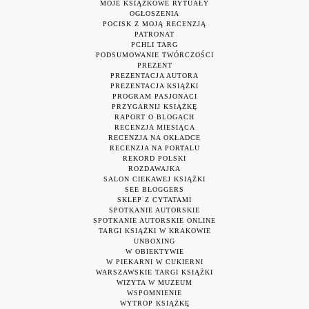
MOJE KSIĄŻKOWE RYTUAŁY
OGŁOSZENIA
POCISK Z MOJĄ RECENZJĄ
PATRONAT
PCHLI TARG
PODSUMOWANIE TWÓRCZOŚCI
PREZENT
PREZENTACJA AUTORA
PREZENTACJA KSIĄŻKI
PROGRAM PASJONACI
PRZYGARNIJ KSIĄŻKĘ
RAPORT O BLOGACH
RECENZJA MIESIĄCA
RECENZJA NA OKŁADCE
RECENZJA NA PORTALU
REKORD POLSKI
ROZDAWAJKA
SALON CIEKAWEJ KSIĄŻKI
SEE BLOGGERS
SKLEP Z CYTATAMI
SPOTKANIE AUTORSKIE
SPOTKANIE AUTORSKIE ONLINE
TARGI KSIĄŻKI W KRAKOWIE
UNBOXING
W OBIEKTYWIE
W PIEKARNI W CUKIERNI
WARSZAWSKIE TARGI KSIĄŻKI
WIZYTA W MUZEUM
WSPOMNIENIE
WYTROP KSIĄŻKĘ